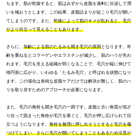
ちます。肌が乾燥すると、肌はみずから皮脂を過剰に分泌して潤
いを補おうとします。この結果、皮脂詰まりが起こり毛穴が開い
てしまうのです。また、
乾燥によって肌のキメが乱れると、毛穴
がより目立って見えることもあります。
さらに、
加齢による肌のたるみも開き毛穴の原因
となります。年
齢を重ねるとコラーゲンやエラスチンが減少し、肌のハリが失わ
れます。毛穴を支える組織が弱くなることで、毛穴が縦に伸びて
楕円形に広がり、いわゆる「たるみ毛穴」と呼ばれる状態になり
ます。この場合は単純な皮脂ケアだけでは解決が難しく、肌のハ
リを取り戻すためのアプローチが必要になります。
また、毛穴の角栓も開き毛穴の一因です。皮脂と古い角質が混ざ
り合って固まった角栓が毛穴を塞ぐと、毛穴が押し広げられて目
立つようになります。
角栓を無理に押し出そうとすると毛穴を傷
つけてしまい、さらに毛穴が開いてしまうこともあるため注意が