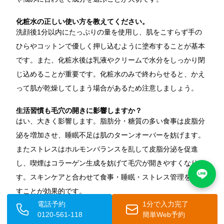
化粧水の正しい使い方を教えてください。
洗顔後1分以内にたっぷりの量を使用し、肌をこすらず手の
ひらやコットンで優しく押し込むように塗布することが基本
です。また、化粧水後は乳液やクリームで水分をしっかり閉
じ込めることが重要です。化粧水のみで終わらせると、かえ
って肌が乾燥してしまう場合があるため注意しましょう。
生活習慣も毛穴の開きに影響しますか？
はい、大きく影響します。脂肪分・糖質の多い食事は皮脂分
泌を増加させ、睡眠不足は肌のターンオーバーを妨げます。
またストレスはホルモンバランスを乱して皮脂分泌を促進
し、喫煙はコラーゲン生成を妨げて毛穴が開きやすくなりま
す。スキンケアと合わせて食事・睡眠・ストレス管理を見直
すことが効果的です。
電話予約
1分で入力完了
セルフケアで改善しない場合、クリニックではどんな治療が
0120-561-118
簡単Web予約
受けられますか？