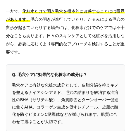
一方で、
化粧水だけで開き毛穴を根本的に改善することには限界
があります。
毛穴の開きが進行していたり、たるみによる毛穴の
変形が起きていたりする場合には、化粧水だけでのケアでは不十
分なこともあります。日々のスキンケアとして化粧水を活用しな
がら、必要に応じてより専門的なアプローチを検討することが重
要です。
Q. 毛穴ケアに効果的な化粧水の成分は？
毛穴ケアに有効な化粧水成分として、皮脂分泌を抑えキメ
を整えるナイアシンアミド、毛穴の詰まりを解消する油溶
性のBHA（サリチル酸）、角質除去とターンオーバー促進
に働くAHA、コラーゲン生成を促すレチノール、皮脂の酸
化を防ぐビタミンC誘導体などが挙げられます。肌質に合
わせて選ぶことが大切です。