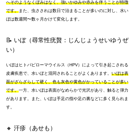
へそのようなくぼみはなく、強いかゆみや赤みを伴うことが特徴
です。
また、虫さされは数日で治まることが多いのに対し、水い
ぼは数週間〜数ヶ月かけて変化します。
📝 いぼ（尋常性疣贅：じんじょうせいゆうぜ
い）
いぼはヒトパピローマウイルス（HPV）によって引き起こされる
皮膚疾患で、水いぼと混同されることがよくあります。
いぼは表
面がざらざらして硬く、色も灰色や黄色がかっていることが多い
です。
一方、水いぼは表面がなめらかで光沢があり、触ると弾力
があります。また、いぼは手足の指や足の裏などに多く見られま
す。
🔸 汗疹（あせも）