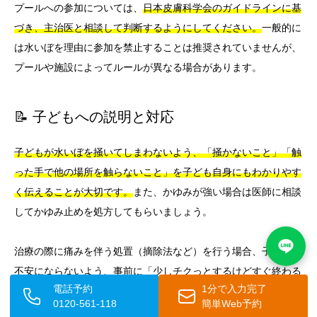
プールへの参加については、
日本皮膚科学会のガイドラインに基
づき、主治医と相談して判断するようにしてください。
一般的に
は水いぼを理由に参加を禁止することは推奨されていませんが、
プールや施設によってルールが異なる場合があります。
📝 子どもへの説明と対応
子どもが水いぼを掻いてしまわないよう、「掻かないこと」「触
った手で他の場所を触らないこと」を子ども自身にもわかりやす
く伝えることが大切です。
また、かゆみが強い場合は医師に相談
してかゆみ止めを処方してもらいましょう。
治療の際に痛みを伴う処置（摘除法など）を行う場合、子どもが
不安にならないよう、事前に「少しチクっとするけどすぐ終わる
電話予約
1分で入力完了
よ」などと声をかけてあげることも大切です。
麻酔テープを使用
0120-561-118
簡単Web予約
することで痛みを和らげることができますので、痛みへの不安が