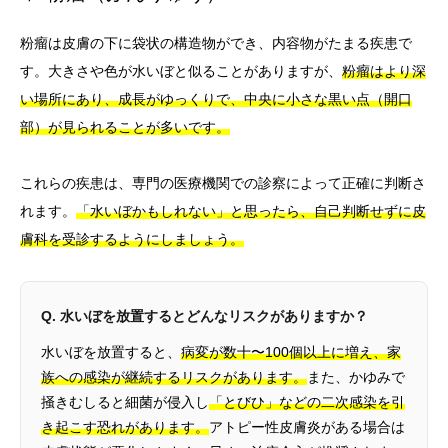
粉瘤は皮膚の下に袋状の構造物ができ、内容物がたまる疾患で
す。大きさや色が水いぼと似ることがありますが、
粉瘤はより深
い場所にあり、成長がゆっくりで、中央に小さな黒い点（開口
部）が見られることが多いです。
これらの疾患は、専門の医療機関での診察によって正確に判断さ
れます。
「水いぼかもしれない」と思ったら、自己判断せずに皮
膚科を受診するようにしましょう。
Q. 水いぼを放置するとどんなリスクがありますか？
水いぼを放置すると、
病変が数十〜100個以上に増え、家
族への感染が継続するリスクがあります。
また、かゆみで
掻きむしると細菌が侵入し
「とびひ」などの二次感染を引
き起こす恐れがあります。
アトピー性皮膚炎がある場合は