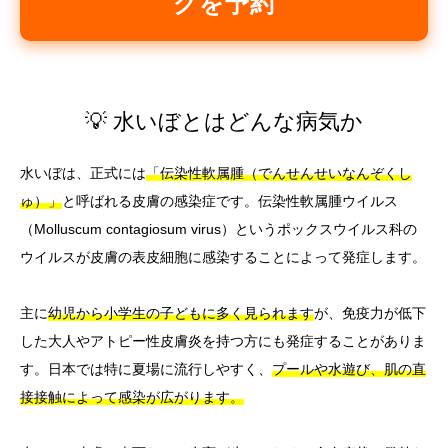
グを予約
💡 水いぼとはどんな病気か
水いぼは、正式には
「伝染性軟属腫（でんせんせいなんぞくし
ゅ）」
と呼ばれる皮膚の感染症です。伝染性軟属腫ウイルス
（Molluscum contagiosum virus）というポックスウイルス科の
ウイルスが皮膚の表皮細胞に感染することによって発症します。
主に
幼児から小学生の子どもに多く見られます
が、免疫力が低下
した大人やアトピー性皮膚炎を持つ方にも発症することがありま
す。日本では特に夏場に流行しやすく、
プールや水遊び、肌の直
接接触によって感染が広がります。