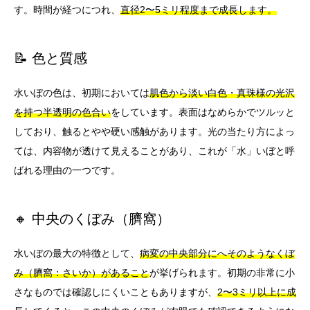
す。時間が経つにつれ、
直径2〜5ミリ程度まで成長します。
📝 色と質感
水いぼの色は、初期においては
肌色から淡い白色・真珠様の光沢
を持つ半透明の色合い
をしています。表面はなめらかでツルッと
しており、触るとやや硬い感触があります。光の当たり方によっ
ては、内容物が透けて見えることがあり、これが「水」いぼと呼
ばれる理由の一つです。
🔸 中央のくぼみ（臍窩）
水いぼの最大の特徴として、
病変の中央部分にへそのようなくぼ
み（臍窩：さいか）があること
が挙げられます。初期の非常に小
さなものでは確認しにくいこともありますが、
2〜3ミリ以上に成