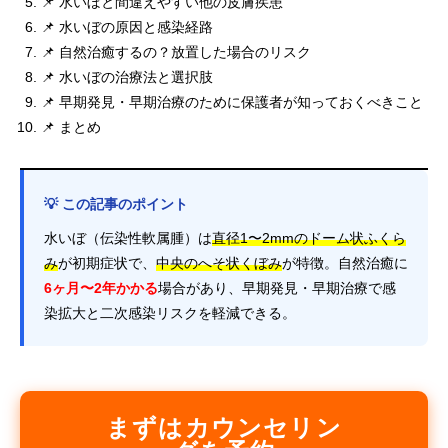
📌 水いぼと間違えやすい他の皮膚疾患
📌 水いぼの原因と感染経路
📌 自然治癒するの？放置した場合のリスク
📌 水いぼの治療法と選択肢
📌 早期発見・早期治療のために保護者が知っておくべきこと
📌 まとめ
💡 この記事のポイント
水いぼ（伝染性軟属腫）は
直径1〜2mmのドーム状ふくら
み
が初期症状で、
中央のへそ状くぼみ
が特徴。自然治癒に
6ヶ月〜2年かかる
場合があり、早期発見・早期治療で感
染拡大と二次感染リスクを軽減できる。
まずはカウンセリン