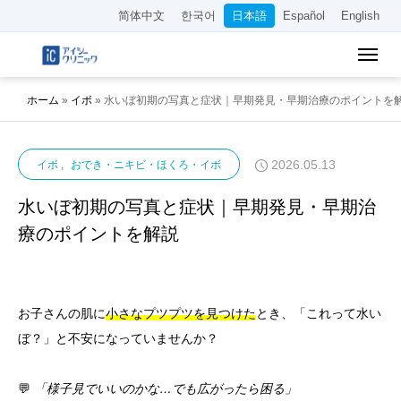
简体中文
한국어
日本語
Español
English
ホーム
»
イボ
»
水いぼ初期の写真と症状｜早期発見・早期治療のポイントを
2026.05.13
イボ
おでき・ニキビ・ほくろ・イボ
水いぼ初期の写真と症状｜早期発見・早期治
療のポイントを解説
お子さんの肌に
小さなプツプツを見つけた
とき、「これって水い
ぼ？」と不安になっていませんか？
💬
「様子見でいいのかな…でも広がったら困る」