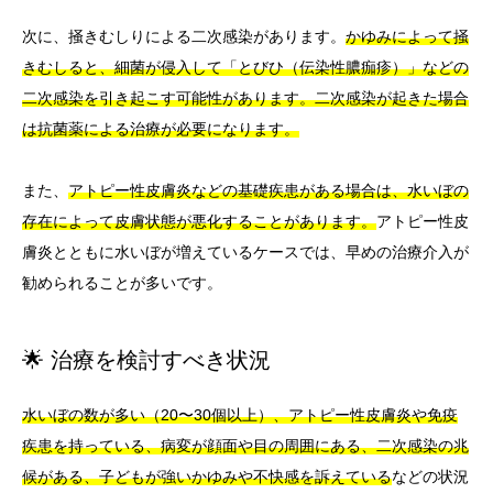
次に、掻きむしりによる二次感染があります。
かゆみによって掻
きむしると、細菌が侵入して「とびひ（伝染性膿痂疹）」などの
二次感染を引き起こす可能性があります。二次感染が起きた場合
は抗菌薬による治療が必要になります。
また、
アトピー性皮膚炎などの基礎疾患がある場合は、水いぼの
存在によって皮膚状態が悪化することがあります。
アトピー性皮
膚炎とともに水いぼが増えているケースでは、早めの治療介入が
勧められることが多いです。
🌟 治療を検討すべき状況
水いぼの数が多い（20〜30個以上）、アトピー性皮膚炎や免疫
疾患を持っている、病変が顔面や目の周囲にある、二次感染の兆
候がある、子どもが強いかゆみや不快感を訴えている
などの状況