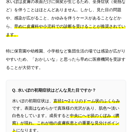
水いぼは皮膚の表面だけに病変が生じるため、全身症状（発熱な
ど）を伴うことはほとんどありません。しかし、見た目の問題
や、感染が広がること、かゆみを伴うケースがあることなどか
ら、
早めに皮膚科や小児科での診断を受けることが推奨されてい
ます。
特に保育園や幼稚園、小学校など集団生活の場では感染が広がり
やすいため、「おかしいな」と思ったら早めに医療機関を受診す
ることが大切です。
Q. 水いぼの初期症状はどんな見た目ですか？
水いぼの初期症状は、
直径1〜2ミリのドーム状のふくらみ
です。表面はなめらかで真珠様の光沢があり、肌色〜淡い
白色をしています。成長すると
中央にへそ状のくぼみ（臍
窩）が現れ、これが他の皮膚疾患との重要な見分けポイン
ト
になります。