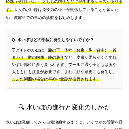
径部（そけいぶ）、太ももの内側などに発生するケースがありま
す。
大人の水いぼは免疫力の低下が関係していることが多いた
め、皮膚科での早めの診察をお勧めします。
Q. 水いぼはどの部位に発生しやすいですか？
子どもの水いぼは、
脇の下・体幹（お腹・胸・背中）・首
まわり・肘の内側・膝の裏側
など、皮膚が柔らかくこすれ
やすい部位に多く見られます。プールに通う子どもは腕や
太ももにも注意が必要です。まれに顔や頭皮にも発生し、
まぶた周囲の場合は早めの受診が推奨されます。
🔍 水いぼの進行と変化のしかた
水いぼは発症してから自然治癒するまでに、いくつかの段階を経