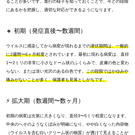
ることが多いです。進行の様子を知っておくことで、今どの段階
にあるかを把握し、適切な対応ができるようになります。
🔸 初期（発症直後〜数週間）
ウイルスに感染してから病変が現れるまでの
潜伏期間は、一般的
に2週間〜6ヶ月程度
とされています。最初に現れる病変は、直径
1〜2ミリの非常に小さなドーム状のふくらみで、皮膚の色と変わ
らない、または淡い光沢のある白色です。
この段階ではかゆみや
痛みがないことが多く、保護者も見落としがちです。
⚡ 拡大期（数週間〜数ヶ月）
初期の病変は次第に大きくなり、直径3〜5ミリ程度になります。
中央のへそのようなくぼみが明確になり、やや白くなった内容物
（ウイルスを含む白いクリーム状の物質）が透けて見えることが