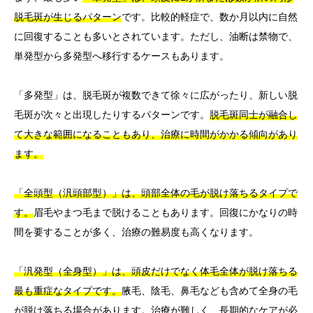
脱毛斑が生じるパターン
です。比較的軽症で、数か月以内に自然
に回復することも多いとされています。ただし、油断は禁物で、
単発型から多発型へ移行するケースもあります。
「多発型」は、脱毛斑が複数できて徐々に広がったり、新しい脱
毛斑が次々と出現したりするパターンです。
脱毛斑同士が融合し
て大きな範囲になることもあり、治療に時間がかかる傾向があり
ます。
「全頭型（汎頭部型）」は、頭部全体の毛が脱け落ちるタイプで
す。
眉毛やまつ毛まで脱けることもあります。回復にかなりの時
間を要することが多く、治療の難易度も高くなります。
「汎発型（全身型）」は、頭皮だけでなく体毛全体が脱け落ちる
最も重症なタイプです。
腋毛、陰毛、鼻毛なども含めて全身の毛
が脱け落ちる場合があります。治療が難しく、長期的なケアが必