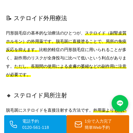
📝 ステロイド外用療法
円形脱毛症の基本的な治療法のひとつが、
ステロイド（副腎皮質
ホルモン）の外用薬です。脱毛斑に直接塗ることで、局所の免疫
反応を抑えます。
比較的軽症の円形脱毛症に用いられることが多
く、副作用のリスクが全身投与に比べて低いという利点がありま
す。
ただし、長期間の使用による皮膚の萎縮などの副作用に注意
が必要です。
🔸 ステロイド局所注射
脱毛斑にステロイドを直接注射する方法です。
外用薬よりも高い
濃度のステロイドを直接患部に届けることができるため、より強
電話予約
1分で入力完了
い効果が期待できます。
主に成人の限局性の円形脱毛症に用いら
0120-561-118
簡単Web予約