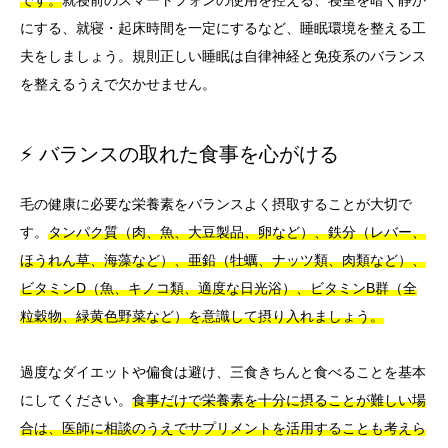
です。
就寝前のスマートフォンの使用を控える、寝室を暗く静か
にする、就寝・起床時間を一定にするなど、睡眠環境を整える工
夫をしましょう。規則正しい睡眠は自律神経と免疫系のバランス
を整えるうえで欠かせません。
⚡ バランスの取れた食事を心がける
毛の健康に必要な栄養素をバランスよく摂取することが大切で
す。
タンパク質（肉、魚、大豆製品、卵など）、鉄分（レバー、
ほうれん草、海藻など）、亜鉛（牡蠣、ナッツ類、肉類など）、
ビタミンD（魚、キノコ類、適度な日光浴）、ビタミンB群（全
粒穀物、緑黄色野菜など）を意識して摂り入れましょう。
過度なダイエットや偏食は避け、三食きちんと食べることを基本
にしてください。
食事だけで栄養素を十分に摂ることが難しい場
合は、医師に相談のうえでサプリメントを活用することも考えら