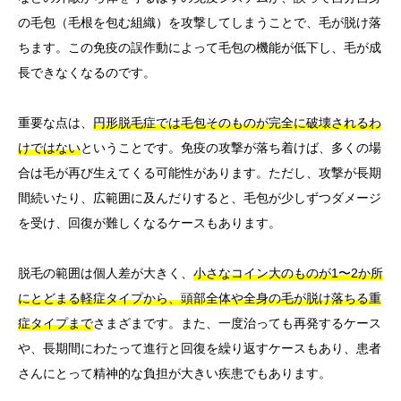
の毛包（毛根を包む組織）を攻撃してしまうことで、毛が脱け落
ちます。この免疫の誤作動によって毛包の機能が低下し、毛が成
長できなくなるのです。
重要な点は、
円形脱毛症では毛包そのものが完全に破壊されるわ
けではない
ということです。免疫の攻撃が落ち着けば、多くの場
合は毛が再び生えてくる可能性があります。ただし、攻撃が長期
間続いたり、広範囲に及んだりすると、毛包が少しずつダメージ
を受け、回復が難しくなるケースもあります。
脱毛の範囲は個人差が大きく、
小さなコイン大のものが1〜2か所
にとどまる軽症タイプから、頭部全体や全身の毛が脱け落ちる重
症タイプまで
さまざまです。また、一度治っても再発するケース
や、長期間にわたって進行と回復を繰り返すケースもあり、患者
さんにとって精神的な負担が大きい疾患でもあります。