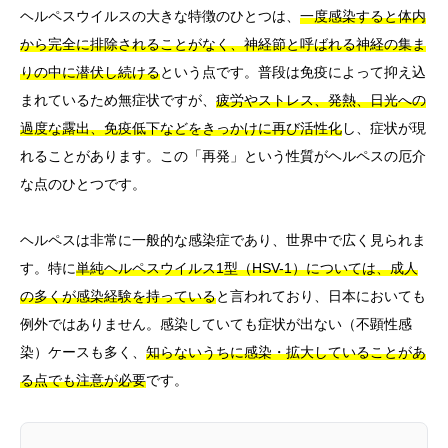
ヘルペスウイルスの大きな特徴のひとつは、
一度感染すると体内
から完全に排除されることがなく、神経節と呼ばれる神経の集ま
りの中に潜伏し続ける
という点です。普段は免疫によって抑え込
まれているため無症状ですが、
疲労やストレス、発熱、日光への
過度な露出、免疫低下などをきっかけに再び活性化
し、症状が現
れることがあります。この「再発」という性質がヘルペスの厄介
な点のひとつです。
ヘルペスは非常に一般的な感染症であり、世界中で広く見られま
す。特に
単純ヘルペスウイルス1型（HSV-1）については、成人
の多くが感染経験を持っている
と言われており、日本においても
例外ではありません。感染していても症状が出ない（不顕性感
染）ケースも多く、
知らないうちに感染・拡大していることがあ
る点でも注意が必要
です。