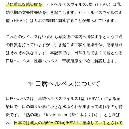
時に重篤な感染症を
、ヒトヘルペスウイルス6型（HHV-6）は乳
幼児期の突発性発疹を引き起こします。ヒトヘルペスウイルス8
型（HHV-8）はカポジ肉腫に関連することが知られています。
これらのウイルスはいずれも感染後に体内へ潜伏するという共通
の性質を持っていますが、引き起こす症状や感染部位、感染経路
はそれぞれ異なります。本記事では、日常生活でよく問題となる
口唇ヘルペス、性器ヘルペス、帯状疱疹を中心に解説します。
✨ 口唇ヘルペスについて
口唇ヘルペスは、単純ヘルペスウイルス1型（HSV-1）による感
染症で、口の周りや唇に小さな水ぶくれが集まって現れるのが特
徴です。「熱の花」「fever blister（熱性水ぶくれ）」とも呼ば
れ、
日本では成人の約60〜70%がHSV-1に感染しているとされて