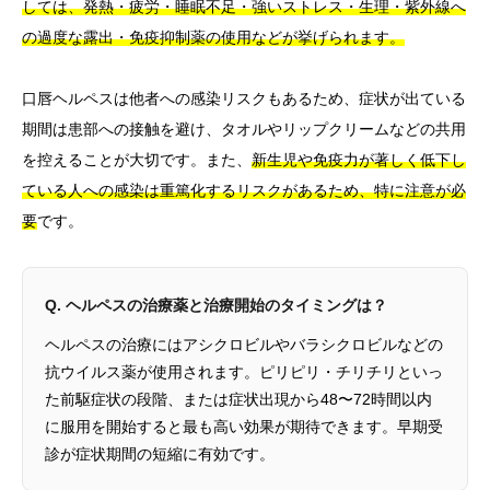
しては、発熱・疲労・睡眠不足・強いストレス・生理・紫外線へ
の過度な露出・免疫抑制薬の使用などが挙げられます。
口唇ヘルペスは他者への感染リスクもあるため、症状が出ている
期間は患部への接触を避け、タオルやリップクリームなどの共用
を控えることが大切です。また、
新生児や免疫力が著しく低下し
ている人への感染は重篤化するリスクがあるため、特に注意が必
要
です。
Q. ヘルペスの治療薬と治療開始のタイミングは？
ヘルペスの治療にはアシクロビルやバラシクロビルなどの
抗ウイルス薬が使用されます。ピリピリ・チリチリといっ
た前駆症状の段階、または症状出現から48〜72時間以内
に服用を開始すると最も高い効果が期待できます。早期受
診が症状期間の短縮に有効です。