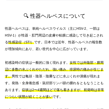
🔍 性器ヘルペスについて
性器ヘルペスは、単純ヘルペスウイルス（主にHSV-2、一部は
HSV-1）が性器・肛門周辺の皮膚や粘膜に感染して引き起こされ
る
性感染症（STI）
です。日本では近年、性器ヘルペスの報告数
が増加傾向にあり、若い世代を中心に広がっています。
初感染時の症状は一般的に強く現れます。
女性では外陰部・膣周
辺に多数の水ぶくれやただれ、強い痛み、排尿時の痛みが生じま
す。
男性では亀頭・陰茎・陰嚢などに水ぶくれや潰瘍が現れま
す。発熱・全身倦怠感・鼠径部リンパ節の腫れをともなうことも
あります。
症状は2〜4週間ほどで落ち着きますが、初発時は非常
につらい状態が続くことが多い
です。