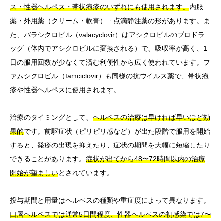
ス・性器ヘルペス・帯状疱疹のいずれにも使用されます。
内服
薬・外用薬（クリーム・軟膏）・点滴静注薬の形があります。ま
た、バラシクロビル（valacyclovir）はアシクロビルのプロドラ
ッグ（体内でアシクロビルに変換される）で、吸収率が高く、1
日の服用回数が少なくて済む利便性から広く使われています。フ
ァムシクロビル（famciclovir）も同様の抗ウイルス薬で、帯状疱
疹や性器ヘルペスに使用されます。
治療のタイミングとして、
ヘルペスの治療は早ければ早いほど効
果的
です。前駆症状（ピリピリ感など）が出た段階で服用を開始
すると、発疹の出現を抑えたり、症状の期間を大幅に短縮したり
できることがあります。
症状が出てから48〜72時間以内の治療
開始が望ましい
とされています。
投与期間と用量はヘルペスの種類や重症度によって異なります。
口唇ヘルペスでは通常5日間程度、性器ヘルペスの初感染では7〜