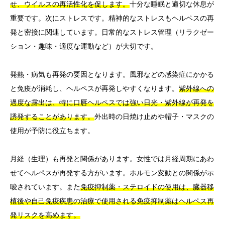
せ、ウイルスの再活性化を促します。
十分な睡眠と適切な休息が
重要です。次にストレスです。精神的なストレスもヘルペスの再
発と密接に関連しています。日常的なストレス管理（リラクゼー
ション・趣味・適度な運動など）が大切です。
発熱・病気も再発の要因となります。風邪などの感染症にかかる
と免疫が消耗し、ヘルペスが再発しやすくなります。
紫外線への
過度な露出は、特に口唇ヘルペスでは強い日光・紫外線が再発を
誘発することがあります。
外出時の日焼け止めや帽子・マスクの
使用が予防に役立ちます。
月経（生理）も再発と関係があります。女性では月経周期にあわ
せてヘルペスが再発する方がいます。ホルモン変動との関係が示
唆されています。また
免疫抑制薬・ステロイドの使用は、臓器移
植後や自己免疫疾患の治療で使用される免疫抑制薬はヘルペス再
発リスクを高めます。