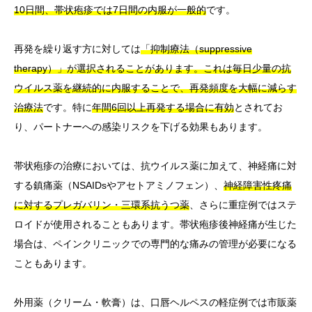
10日間、帯状疱疹では7日間の内服が一般的
です。
再発を繰り返す方に対しては
「抑制療法（suppressive
therapy）」が選択されることがあります。これは毎日少量の抗
ウイルス薬を継続的に内服することで、再発頻度を大幅に減らす
治療法
です。特に
年間6回以上再発する場合に有効
とされてお
り、パートナーへの感染リスクを下げる効果もあります。
帯状疱疹の治療においては、抗ウイルス薬に加えて、神経痛に対
する鎮痛薬（NSAIDsやアセトアミノフェン）、
神経障害性疼痛
に対するプレガバリン・三環系抗うつ薬
、さらに重症例ではステ
ロイドが使用されることもあります。帯状疱疹後神経痛が生じた
場合は、ペインクリニックでの専門的な痛みの管理が必要になる
こともあります。
外用薬（クリーム・軟膏）は、口唇ヘルペスの軽症例では市販薬