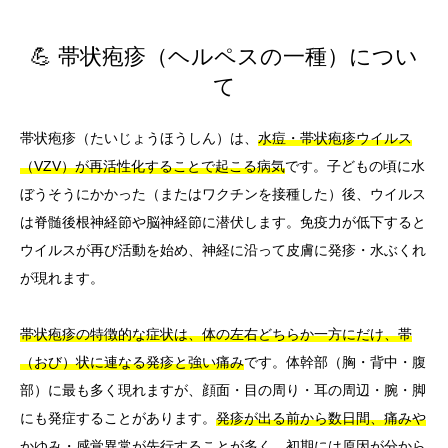
💪 帯状疱疹（ヘルペスの一種）につい
て
帯状疱疹（たいじょうほうしん）は、
水痘・帯状疱疹ウイルス
（VZV）が再活性化することで起こる病気
です。子どもの頃に水
ぼうそうにかかった（またはワクチンを接種した）後、ウイルス
は脊髄後根神経節や脳神経節に潜伏します。免疫力が低下すると
ウイルスが再び活動を始め、神経に沿って皮膚に発疹・水ぶくれ
が現れます。
帯状疱疹の特徴的な症状は、体の左右どちらか一方にだけ、帯
（おび）状に連なる発疹と強い痛み
です。体幹部（胸・背中・腹
部）に最も多く現れますが、顔面・目の周り・耳の周辺・腕・脚
にも発症することがあります。
発疹が出る前から数日間、痛みや
かゆみ・感覚異常が先行することが多く
、初期には原因が分から