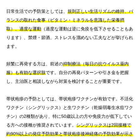
日常生活での予防策としては、
規則正しい生活リズムの維持、バ
ランスの取れた食事（ビタミン・ミネラルを意識した栄養摂
取）、適度な運動
（過度な運動は逆に免疫を低下させることもあ
ります）、禁煙・節酒、ストレスを溜めない工夫などが挙げられ
ます。
頻繁に再発する方は、前述の
抑制療法（毎日の抗ウイルス薬内
服）も有効な選択肢
です。自分の再発パターンや引き金を把握
し、主治医と相談しながら対策を検討することが重要です。
帯状疱疹の予防としては、帯状疱疹ワクチンが有効です。不活化
ワクチン（シングリックス）と生ワクチン（乾燥弱毒生水痘ワク
チン）の2種類があり、特に50歳以上の方や免疫力が低下してい
る方への接種が推奨されています。
シングリックスは2回接種で
約90%以上の発症予防効果と帯状疱疹後神経痛の予防効果が示さ