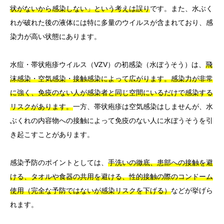
状がないから感染しない」という考えは誤り
です。また、水ぶく
れが破れた後の液体には特に多量のウイルスが含まれており、感
染力が高い状態にあります。
水痘・帯状疱疹ウイルス（VZV）の初感染（水ぼうそう）は、
飛
沫感染・空気感染・接触感染によって広がります。感染力が非常
に強く、免疫のない人が感染者と同じ空間にいるだけで感染する
リスクがあります。
一方、帯状疱疹は空気感染はしませんが、水
ぶくれの内容物への接触によって免疫のない人に水ぼうそうを引
き起こすことがあります。
感染予防のポイントとしては、
手洗いの徹底、患部への接触を避
ける、タオルや食器の共用を避ける、性的接触の際のコンドーム
使用（完全な予防ではないが感染リスクを下げる）
などが挙げら
れます。