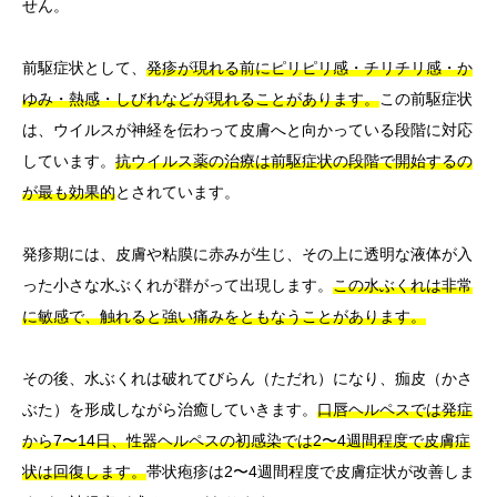
せん。
前駆症状として、
発疹が現れる前にピリピリ感・チリチリ感・か
ゆみ・熱感・しびれなどが現れることがあります。
この前駆症状
は、ウイルスが神経を伝わって皮膚へと向かっている段階に対応
しています。
抗ウイルス薬の治療は前駆症状の段階で開始するの
が最も効果的
とされています。
発疹期には、皮膚や粘膜に赤みが生じ、その上に透明な液体が入
った小さな水ぶくれが群がって出現します。
この水ぶくれは非常
に敏感で、触れると強い痛みをともなうことがあります。
その後、水ぶくれは破れてびらん（ただれ）になり、痂皮（かさ
ぶた）を形成しながら治癒していきます。
口唇ヘルペスでは発症
から7〜14日、性器ヘルペスの初感染では2〜4週間程度で皮膚症
状は回復します。
帯状疱疹は2〜4週間程度で皮膚症状が改善しま