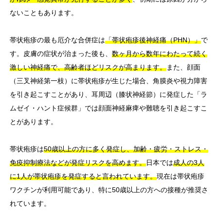
ないこともあります。
帯状疱疹の最も厄介な合併症は
「帯状疱疹後神経痛（PHN）」
で
す。皮膚の症状が治まった後も、
数ヶ月から数年にわたって続く
激しい神経痛で、高齢者ほどリスクが高まります。
また、顔面
（三叉神経第一枝）に帯状疱疹が生じた場合、角膜炎や視力障害
を引き起こすことがあり、耳周辺（膝状神経節）に発症した「ラ
ムゼイ・ハント症候群」では顔面神経麻痺や難聴を引き起こすこ
とがあります。
帯状疱疹は
50歳以上の方に多く発症し、加齢・疲労・ストレス・
免疫抑制療法などが発症リスクを高めます。
日本では
成人の3人
に1人が帯状疱疹を発症すると言われています。
現在は帯状疱疹
ワクチンが利用可能であり、特に50歳以上の方への接種が推奨さ
れています。