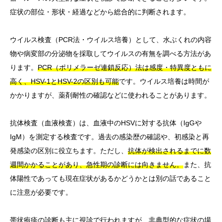
症状の部位・形状・経過などから総合的に判断されます。
ウイルス検査（PCR法・ウイルス培養）として、水ぶくれの内容
物や病変部の分泌物を採取してウイルスの有無を調べる方法があ
ります。
PCR（ポリメラーゼ連鎖反応）法は感度・特異度ともに
高く、HSV-1とHSV-2の区別も可能
です。ウイルス培養は時間が
かかりますが、薬剤耐性の確認などに使われることがあります。
抗体検査（血液検査）は、血液中のHSVに対する抗体（IgGや
IgM）を測定する検査です。過去の感染歴の確認や、初感染と再
発感染の区別に役立ちます。ただし、
抗体が検出されるまでに数
週間かかることがあり、急性期の診断には向きません。
また、抗
体陽性であっても現在症状があるかどうかとは別の話であること
に注意が必要です。
帯状疱疹の診断も主に視診で行われますが、非典型的な症状の場