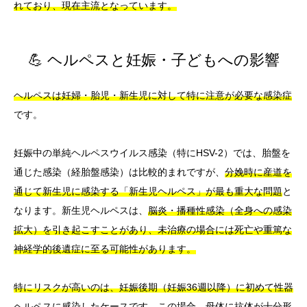
れており、現在主流となっています。
💪 ヘルペスと妊娠・子どもへの影響
ヘルペスは妊婦・胎児・新生児に対して特に注意が必要な感染症
です。
妊娠中の単純ヘルペスウイルス感染（特にHSV-2）では、胎盤を
通じた感染（経胎盤感染）は比較的まれですが、
分娩時に産道を
通じて新生児に感染する「新生児ヘルペス」が最も重大な問題
と
なります。新生児ヘルペスは、
脳炎・播種性感染（全身への感染
拡大）を引き起こすことがあり、未治療の場合には死亡や重篤な
神経学的後遺症に至る可能性があります。
特にリスクが高いのは、妊娠後期（妊娠36週以降）に初めて性器
ヘルペスに感染したケース
です。この場合、母体に抗体が十分形