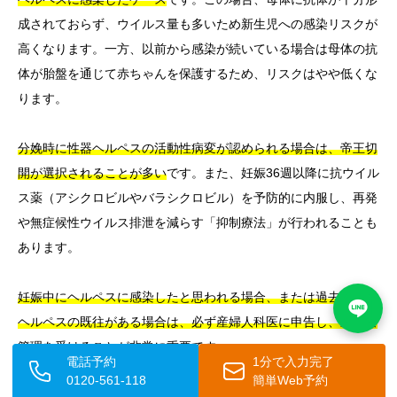
成されておらず、ウイルス量も多いため新生児への感染リスクが
高くなります。一方、以前から感染が続いている場合は母体の抗
体が胎盤を通じて赤ちゃんを保護するため、リスクはやや低くな
ります。
分娩時に性器ヘルペスの活動性病変が認められる場合は、帝王切
開が選択されることが多い
です。また、妊娠36週以降に抗ウイル
ス薬（アシクロビルやバラシクロビル）を予防的に内服し、再発
や無症候性ウイルス排泄を減らす「抑制療法」が行われることも
あります。
妊娠中にヘルペスに感染したと思われる場合、または過去に性器
ヘルペスの既往がある場合は、必ず産婦人科医に申告し、適切な
管理を受けることが非常に重要
です。
電話予約
1分で入力完了
0120-561-118
簡単Web予約
子どもへの影響としては、
乳幼児は免疫系が未発達なため、単純