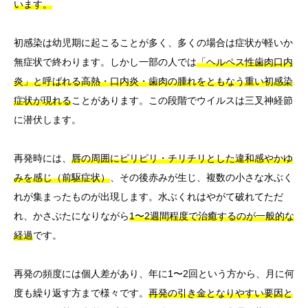
います。
初感染は幼児期に起こることが多く、多くの場合は症状が軽いか
無症状で終わります。しかし一部の人では
「ヘルペス性歯肉口内
炎」と呼ばれる高熱・口内炎・歯肉の腫れをともなう重い初感染
症状が現れる
ことがあります。この段階でウイルスは三叉神経節
に潜伏します。
再発時には、
唇の周囲にピリピリ・チリチリとした違和感やかゆ
みを感じ（前駆症状）
、その後赤みが生じ、複数の小さな水ぶく
れが集まったものが出現します。水ぶくれはやがて破れてただ
れ、かさぶたになりながら
1〜2週間程度で治癒するのが一般的な
経過
です。
再発の頻度には個人差があり、年に1〜2回という方から、月に何
度も繰り返す方まで様々です。
再発の引き金となりやすい要因と