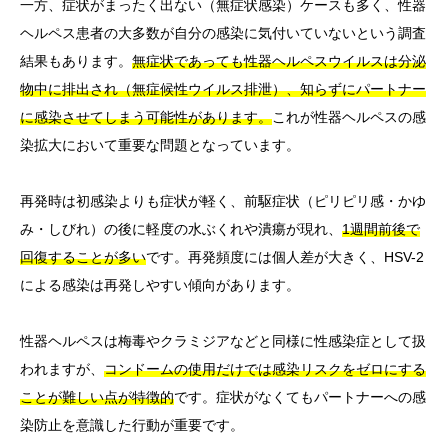
一方、症状がまったく出ない（無症状感染）ケースも多く、性器
ヘルペス患者の大多数が自分の感染に気付いていないという調査
結果もあります。
無症状であっても性器ヘルペスウイルスは分泌
物中に排出され（無症候性ウイルス排泄）、知らずにパートナー
に感染させてしまう可能性があります。
これが性器ヘルペスの感
染拡大において重要な問題となっています。
再発時は初感染よりも症状が軽く、前駆症状（ピリピリ感・かゆ
み・しびれ）の後に軽度の水ぶくれや潰瘍が現れ、
1週間前後で
回復することが多い
です。再発頻度には個人差が大きく、HSV-2
による感染は再発しやすい傾向があります。
性器ヘルペスは梅毒やクラミジアなどと同様に性感染症として扱
われますが、
コンドームの使用だけでは感染リスクをゼロにする
ことが難しい点が特徴的
です。症状がなくてもパートナーへの感
染防止を意識した行動が重要です。