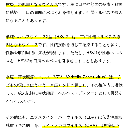
唇炎）の原因となるウイルス
です。主に口腔や顔面の皮膚・粘膜
に感染し、口の周囲に水ぶくれを作ります。性器ヘルペスの原因
になることもあります。
単純ヘルペスウイルス2型（HSV-2）は、主に性器ヘルペスの原
因となるウイルス
です。性的接触を通じて感染することが多く、
性器や肛門周辺に症状が現れます。ただし、HSV-1が性器ヘルペ
スを、HSV-2が口唇ヘルペスを引き起こすこともあります。
水痘・帯状疱疹ウイルス（VZV：Varicella-Zoster Virus）は、子
どもの頃に水ぼうそう（水痘）を引き起こし
、その後体内に潜伏
して、成人以降に帯状疱疹（ヘルペス・ゾスター）として再発す
るウイルスです。
その他にも、エプスタイン・バーウイルス（EBV）は伝染性単核
球症（キス病）を、
サイトメガロウイルス（CMV）は免疫低下