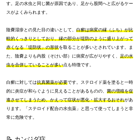
す。足の水虫と同じ菌が原因であり、足から股間へと広がるケー
スがよくみられます。
陰嚢湿疹との見た目の違いとして、
白癬は病変の縁（ふち）が比
較的くっきりとしており、縁の部分が堤防のように盛り上がって
赤くなる「堤防状」の形状
を取ることが多いとされています。ま
た、陰嚢よりも内股（そけい部）に病変が広がりやすく、
足の水
虫を合併していることが多い
点も特徴です。
白癬に対しては
抗真菌薬が必要
です。ステロイド薬を塗ると一時
的に炎症が和らぐように見えることがあるものの、
菌の増殖を促
進させてしまうため、かえって症状が悪化・拡大するおそれ
があ
ります。「ステロイド配合の水虫薬」と思って使ってしまうと非
常に危険です。
📝 カンジダ症