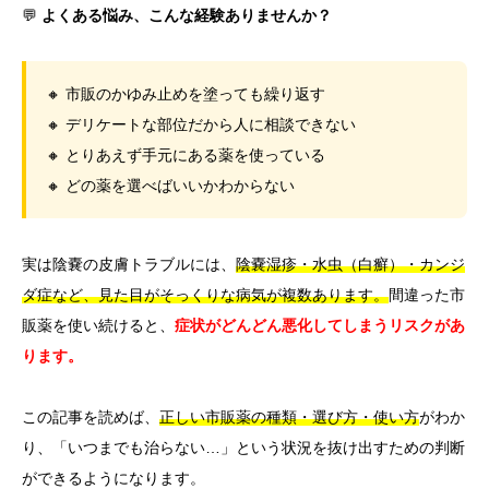
💬
よくある悩み、こんな経験ありませんか？
🔸 市販のかゆみ止めを塗っても繰り返す
🔸 デリケートな部位だから人に相談できない
🔸 とりあえず手元にある薬を使っている
🔸 どの薬を選べばいいかわからない
実は陰嚢の皮膚トラブルには、
陰嚢湿疹・水虫（白癬）・カンジ
ダ症など、見た目がそっくりな病気が複数あります。
間違った市
販薬を使い続けると、
症状がどんどん悪化してしまうリスクがあ
ります。
この記事を読めば、
正しい市販薬の種類・選び方・使い方
がわか
り、「いつまでも治らない…」という状況を抜け出すための判断
ができるようになります。