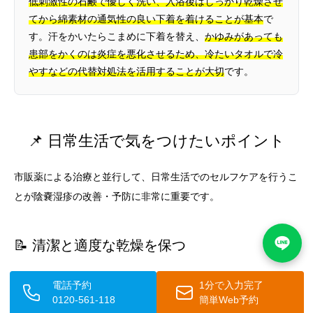
低刺激性の石鹸で優しく洗い、入浴後はしっかり乾燥させ
てから綿素材の通気性の良い下着を着けることが基本
で
す。汗をかいたらこまめに下着を替え、
かゆみがあっても
患部をかくのは炎症を悪化させるため、冷たいタオルで冷
やすなどの代替対処法を活用することが大切
です。
📌 日常生活で気をつけたいポイント
市販薬による治療と並行して、日常生活でのセルフケアを行うこ
とが陰嚢湿疹の改善・予防に非常に重要です。
📝 清潔と適度な乾燥を保つ
陰嚢は汗をかきやすく、蒸れやすい部位です。毎日の入浴時に
電話予約
1分で入力完了
は、
刺激の少ない石鹸（低刺激性・無添加タイプ）をよく泡立て
0120-561-118
簡単Web予約