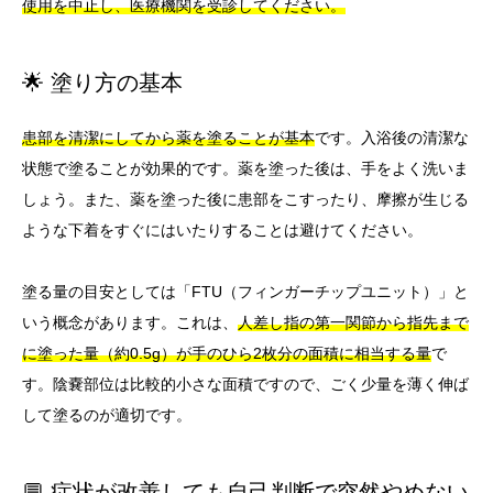
使用を中止し、医療機関を受診してください。
🌟 塗り方の基本
患部を清潔にしてから薬を塗ることが基本
です。入浴後の清潔な
状態で塗ることが効果的です。薬を塗った後は、手をよく洗いま
しょう。また、薬を塗った後に患部をこすったり、摩擦が生じる
ような下着をすぐにはいたりすることは避けてください。
塗る量の目安としては「FTU（フィンガーチップユニット）」と
いう概念があります。これは、
人差し指の第一関節から指先まで
に塗った量（約0.5g）が手のひら2枚分の面積に相当する量
で
す。陰嚢部位は比較的小さな面積ですので、ごく少量を薄く伸ば
して塗るのが適切です。
💬 症状が改善しても自己判断で突然やめない