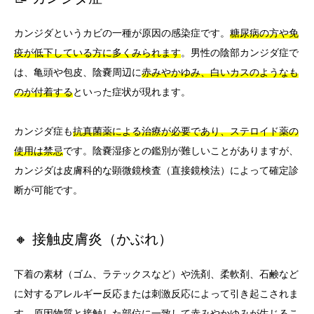
カンジダというカビの一種が原因の感染症です。
糖尿病の方や免
疫が低下している方に多くみられます
。男性の陰部カンジダ症で
は、亀頭や包皮、陰嚢周辺に
赤みやかゆみ、白いカスのようなも
のが付着する
といった症状が現れます。
カンジダ症も
抗真菌薬による治療が必要であり、ステロイド薬の
使用は禁忌
です。陰嚢湿疹との鑑別が難しいことがありますが、
カンジダは皮膚科的な顕微鏡検査（直接鏡検法）によって確定診
断が可能です。
🔸 接触皮膚炎（かぶれ）
下着の素材（ゴム、ラテックスなど）や洗剤、柔軟剤、石鹸など
に対するアレルギー反応または刺激反応によって引き起こされま
す。
原因物質と接触した部位に一致して赤みやかゆみが生じるこ