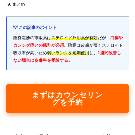
まとめ
💡 この記事のポイント
陰嚢湿疹の市販薬は
ステロイド外用薬が有効
だが、
白癬や
カンジダ症との鑑別が必須。
陰嚢は皮膚が薄くステロイド
吸収率が高いため
弱いランクを短期使用
し、
1週間改善し
ない場合は皮膚科を受診する。
まずはカウンセリン
グを予約