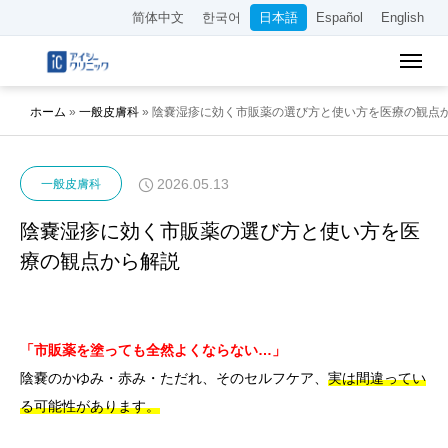
简体中文
한국어
日本語
Español
English
ホーム
»
一般皮膚科
»
陰嚢湿疹に効く市販薬の選び方と使い方を医療の観点
2026.05.13
一般皮膚科
陰嚢湿疹に効く市販薬の選び方と使い方を医
療の観点から解説
「市販薬を塗っても全然よくならない…」
陰嚢のかゆみ・赤み・ただれ、そのセルフケア、
実は間違ってい
る可能性があります。