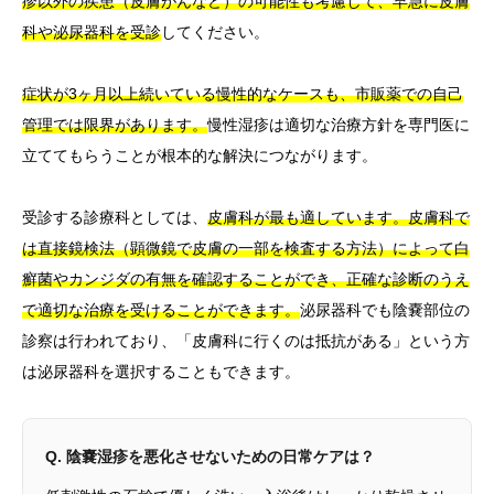
疹以外の疾患（皮膚がんなど）の可能性も考慮して、早急に皮膚
科や泌尿器科を受診
してください。
症状が3ヶ月以上続いている慢性的なケースも、市販薬での自己
管理では限界があります。
慢性湿疹は適切な治療方針を専門医に
立ててもらうことが根本的な解決につながります。
受診する診療科としては、
皮膚科が最も適しています。皮膚科で
は直接鏡検法（顕微鏡で皮膚の一部を検査する方法）によって白
癬菌やカンジダの有無を確認することができ、正確な診断のうえ
で適切な治療を受けることができます。
泌尿器科でも陰嚢部位の
診察は行われており、「皮膚科に行くのは抵抗がある」という方
は泌尿器科を選択することもできます。
Q. 陰嚢湿疹を悪化させないための日常ケアは？