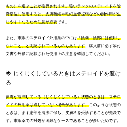
もの）を選ぶことが推奨されます。
強いランクのステロイドを陰
嚢部位に使用すると、皮膚萎縮や毛細血管拡張などの副作用が生
じやすくなるため注意が必要
です。
また、市販のステロイド外用薬の中には
「陰嚢・陰部には使用し
ないこと」と明記されているものもあります
。購入前に必ず添付
文書や外箱に記載された使用上の注意を確認してください。
🌟 じくじくしているときはステロイドを避け
る
皮膚が湿潤している（じくじくしている）状態のときは、ステロ
イドの外用薬は適していない場合があります。
このような状態の
ときは、まず患部を清潔に保ち、皮膚科を受診することが先決で
す。市販薬での対処が困難なケースであることが多いためです。