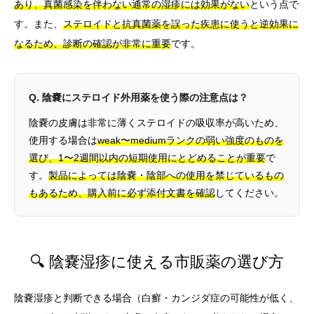
あり、真菌感染を伴わない通常の湿疹には効果がない
という点で
す。また、
ステロイドと抗真菌薬を誤った疾患に使うと逆効果に
なるため、診断の確認が非常に重要
です。
Q. 陰嚢にステロイド外用薬を使う際の注意点は？
陰嚢の皮膚は非常に薄くステロイドの吸収率が高いため、
使用する場合は
weak〜mediumランクの弱い強度のものを
選び、1〜2週間以内の短期使用にとどめることが重要
で
す。
製品によっては陰嚢・陰部への使用を禁じているもの
もあるため、購入前に必ず添付文書を確認
してください。
🔍 陰嚢湿疹に使える市販薬の選び方
陰嚢湿疹と判断できる場合（白癬・カンジダ症の可能性が低く、