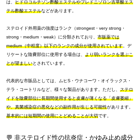
は、
ヒドロコルチゾン酢酸エステルやプレドニゾロン吉草酸エス
テル酢酸エステル
などがあります。
ステロイド外用薬の強度はランク（strongest・very strong・
strong・medium・weak）に分類されており、
市販薬では
medium（中程度）以下のランクの成分が使用されています
。デ
リケートな陰嚢部位に使用する場合は、
より弱いランクを選ぶこ
とが望ましい
とされています。
代表的な市販品としては、ムヒS・ウナコーワ・オイラックス・
テラ・コートリルなど、様々な製品があります。ただし、
ステロ
イドを陰嚢部位に長期間使用すると皮膚が薄くなる「皮膚萎縮」
や、真菌感染症の悪化などの副作用が生じる可能性
があります。
基本的には短期間の使用にとどめることが大切
です。
💬 非ステロイド性の抗炎症・かゆみ止め成分