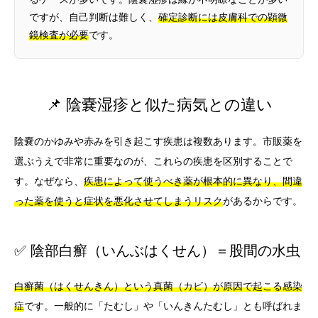
ですが、自己判断は難しく、
確定診断には皮膚科での顕微
鏡検査が必要
です。
📌 陰嚢湿疹と似た病気との違い
陰嚢のかゆみや赤みを引き起こす疾患は複数あります。市販薬を
選ぶうえで非常に重要なのが、これらの疾患を区別することで
す。なぜなら、
疾患によって使うべき薬が根本的に異なり、間違
った薬を使うと症状を悪化させてしまうリスク
があるからです。
✅ 陰部白癬（いんぶはくせん）＝股間の水虫
白癬菌（はくせんきん）という真菌（カビ）が原因で起こる感染
症
です。一般的に「たむし」や「いんきんたむし」とも呼ばれま