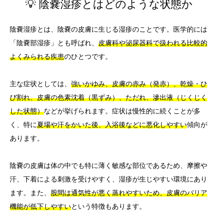
💡 陰嚢湿疹とはどのような状態か
陰嚢湿疹とは、陰嚢の皮膚に生じる湿疹のことです。医学的には
「陰嚢部湿疹」とも呼ばれ、
皮膚科や泌尿器科で扱われる比較的
よくみられる疾患
のひとつです。
主な症状としては、
強いかゆみ、皮膚の赤み（発赤）、乾燥・ひ
び割れ、皮膚の色素沈着（黒ずみ）、ただれ、滲出液（じくじく
した状態）
などが挙げられます。症状は慢性的に続くことが多
く、特に
夏場や汗をかいた後、入浴後などに悪化しやすい
傾向が
あります。
陰嚢の皮膚は体の中でも特に薄く敏感な部位であるため、摩擦や
汗、下着による刺激を受けやすく、湿疹が生じやすい環境にあり
ます。また、
股間は通気性が悪く蒸れやすいため、皮膚のバリア
機能が低下しやすい
という特徴もあります。