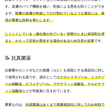
す。皮膚のバリア機能を補い、乾燥による悪化を防ぐことができ
ます。
陰嚢の皮膚が乾燥してひび割れているような場合には、保
湿が重要な役割を果たします。
じくじくしている（滲出液が出ている）状態のときに保湿剤を塗
ると、かえって症状が悪化する場合があるため注意が必要
です。
📝 抗真菌薬
白癬菌やカンジダなどの真菌（カビ）を原因とする感染症に対し
て使用される薬です。成分としては
クロトリマゾール、ミコナゾ
ール硝酸塩、ビフォナゾール、ブテナフィン塩酸塩、テルビナフ
ィン塩酸塩
などが市販薬に含まれています。
重要なのは、
抗真菌薬はあくまで真菌感染症に対してのみ有効で