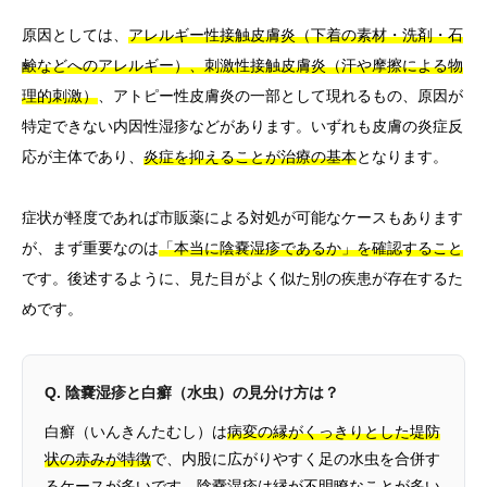
原因としては、
アレルギー性接触皮膚炎（下着の素材・洗剤・石
鹸などへのアレルギー）、刺激性接触皮膚炎（汗や摩擦による物
理的刺激）
、アトピー性皮膚炎の一部として現れるもの、原因が
特定できない内因性湿疹などがあります。いずれも皮膚の炎症反
応が主体であり、
炎症を抑えることが治療の基本
となります。
症状が軽度であれば市販薬による対処が可能なケースもあります
が、まず重要なのは
「本当に陰嚢湿疹であるか」を確認すること
です。後述するように、見た目がよく似た別の疾患が存在するた
めです。
Q. 陰嚢湿疹と白癬（水虫）の見分け方は？
白癬（いんきんたむし）は
病変の縁がくっきりとした堤防
状の赤みが特徴
で、内股に広がりやすく足の水虫を合併す
るケースが多いです。陰嚢湿疹は縁が不明瞭なことが多い