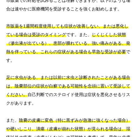
市販薬での対処を試みることは理解できますが、以下のような場
合は速やかに医療機関を受診することを強くお勧めします。
市販薬を1週間程度使用しても症状が改善しない、または悪化し
ている場合は受診のタイミング
です。また、
じくじくした状態
（滲出液が出ている）、患部が腫れている、強い痛みがある、発
熱を伴っている、これらの症状がある場合も早急な受診が必要
で
す。
足に水虫がある、または以前に水虫と診断されたことがある場合
は、陰嚢部位の症状が白癬である可能性を念頭に置いて受診して
ください。
自己判断でのステロイド使用は症状を悪化させるリス
クがあります。
また、
陰嚢の皮膚に変色（特に黒ずみが急激に強くなった場合）
や硬いしこり、潰瘍（皮膚が崩れた状態）が見られる場合は、湿