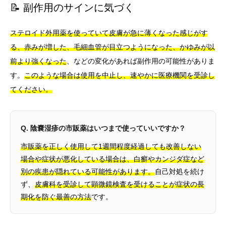
📝 副作用のサインに気づく
ステロイド外用薬を使っていて皮膚が急に薄くなった感じがす
る、赤みが増した、毛細血管が目立つようになった、かゆみが以
前より強くなった
、などの変化があれば副作用の可能性がありま
す。
このような場合は使用を中止し、速やかに医療機関を受診し
てください。
Q. 陰嚢湿疹の市販薬はいつまで使っていいですか？
市販薬を正しく使用して1週間程度経過しても改善しない
場合や症状が悪化している場合は、白癬やカンジダ症など
別の疾患が隠れている可能性があります。
自己対処を続け
ず、
皮膚科を受診して顕微鏡検査を受けることが症状の長
期化を防ぐ最善の方法
です。