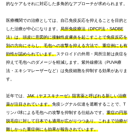
的なケアもそれに対応した多角的なアプローチが求められます。
医療機関での治療としては、自己免疫反応を抑えることを目的と
した治療が中心になります。
局所免疫療法（DPCP法・SADBE
法）は、頭皮に意図的に接触性皮膚炎を起こすことで免疫反応を
別の方向にそらし、毛包への攻撃を抑える方法で、重症例にも有
効性が認められています。
ステロイドの外用・局所注射は炎症を
抑えて毛包へのダメージを軽減します。紫外線療法（PUVA療
法・エキシマレーザーなど）は免疫細胞を抑制する効果がありま
す。
近年では、
JAK（ヤヌスキナーゼ）阻害薬と呼ばれる新しい治療
薬が注目されています。
免疫シグナル伝達を遮断することで、T
リンパ球による毛包への攻撃を抑制する仕組みです。
重症の円形
脱毛症に対して日本でも適用が広がりつつあり、これまで治療が
難しかった重症例にも効果が報告されています。