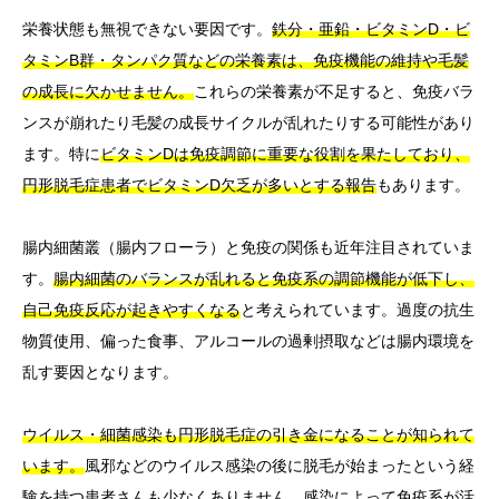
栄養状態も無視できない要因です。
鉄分・亜鉛・ビタミンD・ビ
タミンB群・タンパク質などの栄養素は、免疫機能の維持や毛髪
の成長に欠かせません。
これらの栄養素が不足すると、免疫バラ
ンスが崩れたり毛髪の成長サイクルが乱れたりする可能性があり
ます。特に
ビタミンDは免疫調節に重要な役割を果たしており、
円形脱毛症患者でビタミンD欠乏が多いとする報告
もあります。
腸内細菌叢（腸内フローラ）と免疫の関係も近年注目されていま
す。
腸内細菌のバランスが乱れると免疫系の調節機能が低下し、
自己免疫反応が起きやすくなる
と考えられています。過度の抗生
物質使用、偏った食事、アルコールの過剰摂取などは腸内環境を
乱す要因となります。
ウイルス・細菌感染も円形脱毛症の引き金になることが知られて
います。
風邪などのウイルス感染の後に脱毛が始まったという経
験を持つ患者さんも少なくありません。感染によって免疫系が活