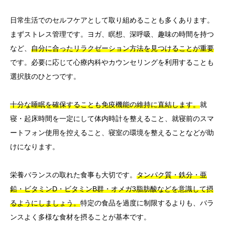
日常生活でのセルフケアとして取り組めることも多くあります。
まずストレス管理です。ヨガ、瞑想、深呼吸、趣味の時間を持つ
など、
自分に合ったリラクゼーション方法を見つけることが重要
です。必要に応じて心療内科やカウンセリングを利用することも
選択肢のひとつです。
十分な睡眠を確保することも免疫機能の維持に直結します。
就
寝・起床時間を一定にして体内時計を整えること、就寝前のスマ
ートフォン使用を控えること、寝室の環境を整えることなどが助
けになります。
栄養バランスの取れた食事も大切です。
タンパク質・鉄分・亜
鉛・ビタミンD・ビタミンB群・オメガ3脂肪酸などを意識して摂
るようにしましょう。
特定の食品を過度に制限するよりも、バラ
ンスよく多様な食材を摂ることが基本です。