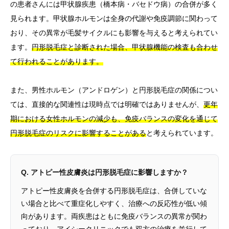
の患者さんには甲状腺疾患（橋本病・バセドウ病）の合併が多く
見られます。甲状腺ホルモンは全身の代謝や免疫調節に関わって
おり、その異常が毛髪サイクルにも影響を与えると考えられてい
ます。
円形脱毛症と診断された場合、甲状腺機能の検査も合わせ
て行われることがあります。
また、男性ホルモン（アンドロゲン）と円形脱毛症の関係につい
ては、直接的な関連性は現時点では明確ではありませんが、
更年
期における女性ホルモンの減少も、免疫バランスの変化を通じて
円形脱毛症のリスクに影響することがある
と考えられています。
Q. アトピー性皮膚炎は円形脱毛症に影響しますか？
アトピー性皮膚炎を合併する円形脱毛症は、合併していな
い場合と比べて重症化しやすく、治療への反応性が低い傾
向があります。両疾患はともに免疫バランスの異常が関わ
っており、アイシークリニックでも双方の治療を並行して