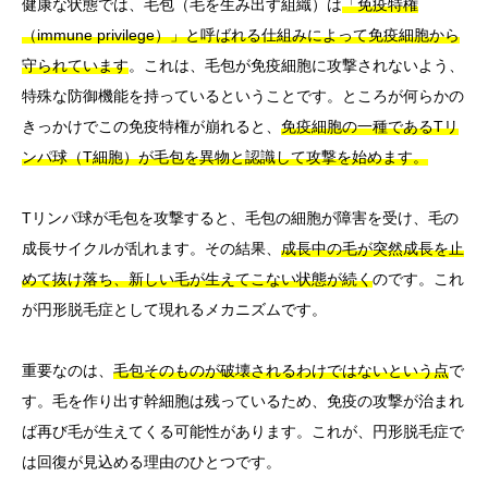
健康な状態では、毛包（毛を生み出す組織）は
「免疫特権
（immune privilege）」と呼ばれる仕組みによって免疫細胞から
守られています
。これは、毛包が免疫細胞に攻撃されないよう、
特殊な防御機能を持っているということです。ところが何らかの
きっかけでこの免疫特権が崩れると、
免疫細胞の一種であるTリ
ンパ球（T細胞）が毛包を異物と認識して攻撃を始めます。
Tリンパ球が毛包を攻撃すると、毛包の細胞が障害を受け、毛の
成長サイクルが乱れます。その結果、
成長中の毛が突然成長を止
めて抜け落ち、新しい毛が生えてこない状態が続く
のです。これ
が円形脱毛症として現れるメカニズムです。
重要なのは、
毛包そのものが破壊されるわけではないという点
で
す。毛を作り出す幹細胞は残っているため、免疫の攻撃が治まれ
ば再び毛が生えてくる可能性があります。これが、円形脱毛症で
は回復が見込める理由のひとつです。