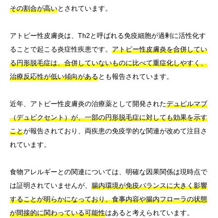
その割合が高い
とされています。
アトピー性皮膚炎は、Th2と呼ばれる免疫細胞が過剰に活性化す
ることで起こる炎症性疾患です。
アトピー性皮膚炎を合併してい
る円形脱毛症は、合併していないものに比べて重症化しやすく、
治療反応性が低い傾向がある
とも報告されています。
近年、アトピー性皮膚炎の治療薬として開発された
デュピルマブ
（デュピクセント）が、一部の円形脱毛症に対しても効果を示す
こと
が報告されており、両疾患の免疫学的な関連が改めて注目さ
れています。
食物アレルギーとの関連については、明確な因果関係は現時点で
は証明されていませんが、
腸内環境が免疫バランスに大きく影響
することが明らかになっており、食事内容や腸内フローラの状態
が間接的に関わっている可能性
はあると考えられています。