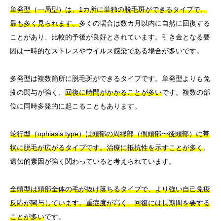
単発型（一局型）は、1カ所に単独の脱毛斑ができるタイプで、
最も多く見られます。
多くの場合は数カ月以内に自然に回復する
ことがあり、比較的予後が良好とされています。引き金となる要
因は一時的なストレスやウイルス感染である場合が多いです。
多発型は複数箇所に脱毛斑ができるタイプです。単発型よりも免
疫の関与が強く、
回復に時間がかかることが多い
です。複数の部
位に同時多発的に起こることもあります。
蛇行型（ophiasis type）は頭部の周縁部（側頭部〜後頭部）に帯
状に脱毛が広がるタイプです。治療に抵抗性を示すことが多く
、
遺伝的素因が強く関わっていると考えられています。
全頭型は頭部全体の毛が抜け落ちるタイプで、より強い自己免疫
反応が関与しています。重症度が高く、回復には長期間を要する
ことが多い
です。