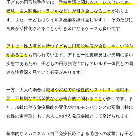
子どもの円形脱毛症では、
学校生活に関わるストレス（いじめ、
受験、友人関係のトラブルなど）が引き金になること
がありま
す。また、子どもはウイルス感染を繰り返しやすく、そのたびに
免疫が活性化されることが引き金になるケースも多いです。
アトピー性皮膚炎を持つ子どもに円形脱毛症が合併しやすい傾向
があること
も知られています。アトピー性皮膚炎は小児期に多い
疾患であるため、子どもの円形脱毛症にはアレルギー体質との関
連を注意深く見ていく必要があります。
一方、大人の場合は
職場や家庭での慢性的なストレス、睡眠不
足、不規則な生活習慣などが複合的に関わること
が多いです。ま
た、加齢に伴う免疫機能の変化やホルモンバランスの変動（特に
女性の更年期）も、大人における発症要因として挙げられます。
基本的なメカニズム（自己免疫反応による毛包への攻撃）は子ど