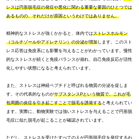
レスは円形脱毛症の発症や悪化に関わる重要な要因のひとつでは
あるものの、それだけが原因というわけではありません。
精神的なストレスが強くかかると、体内では
ストレスホルモン
（コルチゾールやアドレナリン）の分泌が増加
します。このスト
レス応答は免疫系にも影響を与えることがわかっています。慢性
的なストレスが続くと免疫バランスが崩れ、自己免疫反応が活性
化しやすい状態になると考えられています。
また、ストレスは神経ペプチドと呼ばれる物質の分泌を促しま
す。その代表的なものが
サブスタンスPという物質で、これが毛
包周囲の炎症を引き起こすことで脱毛を誘発する
と考えられてい
ます。実際に、動物実験では強いストレスを与えることで円形脱
毛症に似た脱毛が起こることが確認されています。
ただし、ストレスを受けたすべての人が円形脱毛症を発症するわ