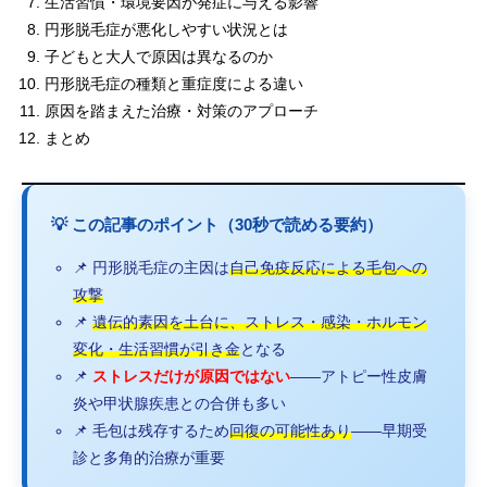
生活習慣・環境要因が発症に与える影響
円形脱毛症が悪化しやすい状況とは
子どもと大人で原因は異なるのか
円形脱毛症の種類と重症度による違い
原因を踏まえた治療・対策のアプローチ
まとめ
💡 この記事のポイント（30秒で読める要約）
📌 円形脱毛症の主因は
自己免疫反応による毛包への
攻撃
📌
遺伝的素因を土台に、ストレス・感染・ホルモン
変化・生活習慣が引き金
となる
📌
ストレスだけが原因ではない
——アトピー性皮膚
炎や甲状腺疾患との合併も多い
📌 毛包は残存するため
回復の可能性あり
——早期受
診と多角的治療が重要