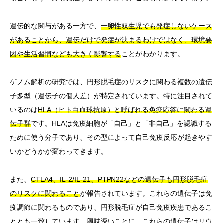
遺伝的な関与がある一方で、
一卵性双生児でも発症しないケース
があることから、遺伝だけで発症が決まるわけではなく、環境要
因や生活習慣なども大きく影響する
ことがわかります。
ゲノム解析の研究では、円形脱毛症のリスクに関わる複数の遺伝
子多型（遺伝子の個人差）が特定されています。特に注目されて
いるのは
HLA（ヒト白血球抗原）と呼ばれる免疫応答に関わる遺
伝子群
です。HLAは免疫細胞が「自己」と「非自己」を認識する
ために使う分子であり、その型によって自己免疫反応が起きやす
いかどうかが変わってきます。
また、
CTLA4、IL-2/IL-21、PTPN22などの遺伝子も円形脱毛症
のリスクに関わること
が報告されています。これらの遺伝子は免
疫調節に関わるものであり、円形脱毛症が自己免疫疾患であるこ
ととも一致しています。興味深いことに、これらの遺伝子はリウ