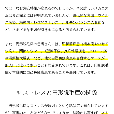
では、なぜ免疫特権が崩れるのでしょうか。その詳しいメカニズ
ムはまだ完全には解明されていませんが、
遺伝的な素因、ウイル
ス感染、精神的・身体的ストレス、ホルモンバランスの変化
な
ど、さまざまな要因が引き金になると考えられています。
また、円形脱毛症の患者さんには、
甲状腺疾患（橋本病やバセド
ウ病）、関節リウマチ、1型糖尿病、炎症性腸疾患（クローン病
や潰瘍性大腸炎）など、他の自己免疫疾患を合併するケースが一
般人口と比べて多い
ことも報告されています。これは、円形脱毛
症が本質的に自己免疫疾患であることを裏付けています。
✨ ストレスと円形脱毛症の関係
「円形脱毛症はストレスが原因」という話は広く知られています
が、実際のところはどうなのでしょうか。結論から言えば、
スト