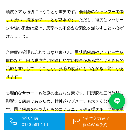
頭皮ケアも適切に行うことが重要です。
低刺激のシャンプーで優
しく洗い、清潔を保つことが基本です。
ただし、過度なマッサー
ジや強い刺激は避け、患部への不必要な刺激を減らすことを心が
けましょう。
合併症の管理も忘れてはなりません。
甲状腺疾患やアトピー性皮
膚炎など、円形脱毛症と関連しやすい疾患がある場合はそちらの
治療も並行して行うことが、脱毛の改善にもつながる可能性があ
ります。
心理的なサポートも治療の重要な要素です。円形脱毛症は外見に
影響する疾患であるため、精神的なダメージも大きくなりがちで
す。
同じ疾患を持つ人たちのコミュニティや支援グループを活用
することも、精神的な安定を保つうえで有益です。
電話予約
1分で入力完了
0120-561-118
簡単Web予約