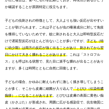
が出た場合は、食べたものを記録しておき、再現性があるかどう
か確認することが原因特定に役立ちます。
子どもの虫刺されの特徴として、大人よりも強い反応が出やすい
ことが挙げられます。これは子どもが虫の唾液成分に対して免疫
を獲得していないためです。蚊に刺されると大人は即時型反応だ
けで遅延型反応がほとんど出ないことが多いですが、
子ども（特
に幼少期）は両方の反応が強く出ることがあり、刺されてから翌
日にかけて大きく腫れることがあります
。これは「ストロフル
ス」とも呼ばれる状態で、見た目に派手な腫れが出ることがあり
ますが、多くは時間とともに自然に回復します。
子どもの場合、かゆみに耐えられずに激しく掻き壊してしまうこ
とが多く、そこから皮膚に細菌が入り込んで
「とびひ（伝染性膿
痂疹）」になることがあります
。とびひは皮膚の表面に黄色い痂
皮（かさぶた）が形成され、周囲に広がる感染症で、抗生物質に