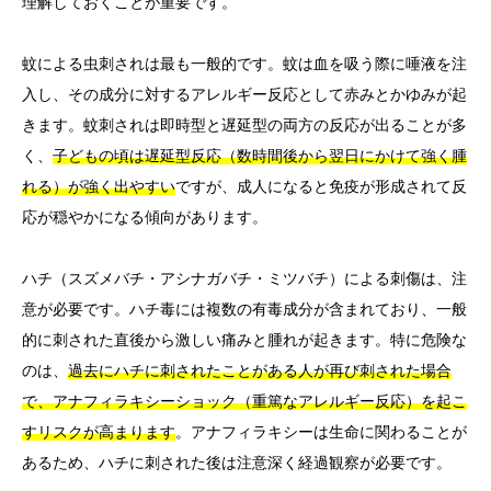
理解しておくことが重要です。
蚊による虫刺されは最も一般的です。蚊は血を吸う際に唾液を注
入し、その成分に対するアレルギー反応として赤みとかゆみが起
きます。蚊刺されは即時型と遅延型の両方の反応が出ることが多
く、
子どもの頃は遅延型反応（数時間後から翌日にかけて強く腫
れる）が強く出やすい
ですが、成人になると免疫が形成されて反
応が穏やかになる傾向があります。
ハチ（スズメバチ・アシナガバチ・ミツバチ）による刺傷は、注
意が必要です。ハチ毒には複数の有毒成分が含まれており、一般
的に刺された直後から激しい痛みと腫れが起きます。特に危険な
のは、
過去にハチに刺されたことがある人が再び刺された場合
で、アナフィラキシーショック（重篤なアレルギー反応）を起こ
すリスクが高まります
。アナフィラキシーは生命に関わることが
あるため、ハチに刺された後は注意深く経過観察が必要です。