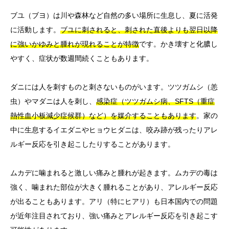
ブユ（ブヨ）は川や森林など自然の多い場所に生息し、夏に活発
に活動します。
ブユに刺されると、刺された直後よりも翌日以降
に強いかゆみと腫れが現れることが特徴
です。かき壊すと化膿し
やすく、症状が数週間続くこともあります。
ダニには人を刺すものと刺さないものがいます。ツツガムシ（恙
虫）やマダニは人を刺し、
感染症（ツツガムシ病、SFTS（重症
熱性血小板減少症候群）など）を媒介することもあります
。家の
中に生息するイエダニやヒョウヒダニは、咬み跡が残ったりアレ
ルギー反応を引き起こしたりすることがあります。
ムカデに噛まれると激しい痛みと腫れが起きます。ムカデの毒は
強く、噛まれた部位が大きく腫れることがあり、アレルギー反応
が出ることもあります。アリ（特にヒアリ）も日本国内での問題
が近年注目されており、強い痛みとアレルギー反応を引き起こす