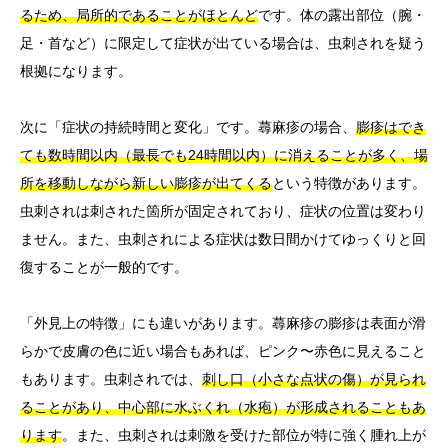
るため、局所的であることがほとんど
です。体の露出部位（腕・
足・首など）に限定して症状が出ている場合は、虫刺されを疑う
根拠になります。
次に「症状の持続時間と変化」です。蕁麻疹の場合、
膨疹はでき
ても数時間以内（最長でも24時間以内）に消えることが多く、場
所を移動しながら新しい膨疹が出てくる
という特徴があります。
虫刺されは刺された箇所が固定されており、症状の位置は変わり
ません。また、虫刺されによる症状は数日間かけてゆっくりと回
復することが一般的です。
「外見上の特徴」にも違いがあります。蕁麻疹の膨疹は表面が滑
らかで皮膚の色に近い場合もあれば、ピンク〜赤色に見えること
もあります。虫刺されでは、
刺し口（小さな点状の傷）が見られ
ることがあり、中心部に水ぶくれ（水疱）が形成されることもあ
ります
。また、虫刺されは刺激を受けた部位が特に強く腫れ上が