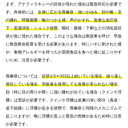
まず、アナフィラキシーの症状が現れた場合は緊急対応が必要で
す。具体的には、
全身に広がる蕁麻疹・強いかゆみ、顔や喉・舌
の腫れ、呼吸困難・喉のつかえ感・声のかすれ、急激な血圧低
下・意識消失・ショック状態
、嘔吐・腹痛・下痢などの消化器症
状が急に現れた場合です。このような場合は救急車を呼び、早急
に救急救命処置を受ける必要があります。特にハチに刺された後
や、食物アレルギーを持つ人が原因食品を食べた後に起こりやす
いため、注意が必要です。
蕁麻疹については、
症状が2〜3日以上続いている場合、繰り返し
発症している場合、市販薬を使用しても改善が見られない場合
、
顔（特に目の周りや唇）に強い腫れが出ている場合（クインケ浮
腫）は受診が必要です。クインケ浮腫は皮膚の深い部分（真皮・
皮下組織）に浮腫が起きる状態で、蕁麻疹と同様のメカニズムで
起こりますが、喉に浮腫が及ぶと窒息の危険があるため特に注意
が必要です。