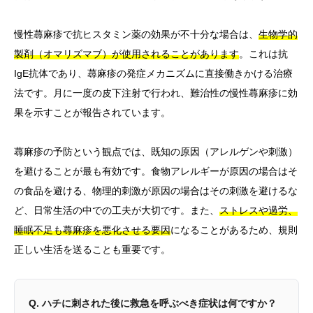
慢性蕁麻疹で抗ヒスタミン薬の効果が不十分な場合は、
生物学的
製剤（オマリズマブ）が使用されることがあります
。これは抗
IgE抗体であり、蕁麻疹の発症メカニズムに直接働きかける治療
法です。月に一度の皮下注射で行われ、難治性の慢性蕁麻疹に効
果を示すことが報告されています。
蕁麻疹の予防という観点では、既知の原因（アレルゲンや刺激）
を避けることが最も有効です。食物アレルギーが原因の場合はそ
の食品を避ける、物理的刺激が原因の場合はその刺激を避けるな
ど、日常生活の中での工夫が大切です。また、
ストレスや過労、
睡眠不足も蕁麻疹を悪化させる要因
になることがあるため、規則
正しい生活を送ることも重要です。
Q. ハチに刺された後に救急を呼ぶべき症状は何ですか？