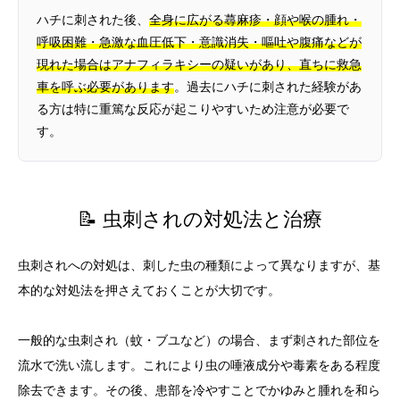
ハチに刺された後、
全身に広がる蕁麻疹・顔や喉の腫れ・
呼吸困難・急激な血圧低下・意識消失・嘔吐や腹痛などが
現れた場合はアナフィラキシーの疑いがあり、直ちに救急
車を呼ぶ必要があります
。過去にハチに刺された経験があ
る方は特に重篤な反応が起こりやすいため注意が必要で
す。
📝 虫刺されの対処法と治療
虫刺されへの対処は、刺した虫の種類によって異なりますが、基
本的な対処法を押さえておくことが大切です。
一般的な虫刺され（蚊・ブユなど）の場合、まず刺された部位を
流水で洗い流します。これにより虫の唾液成分や毒素をある程度
除去できます。その後、患部を冷やすことでかゆみと腫れを和ら