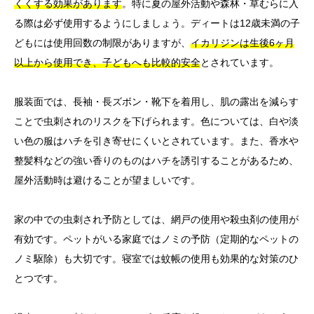
くくする効果があります
。特に夏の屋外活動や森林・草むらに入
る際は必ず使用するようにしましょう。ディートは12歳未満の子
どもには使用回数の制限がありますが、
イカリジンは生後6ヶ月
以上から使用でき、子どもへも比較的安全
とされています。
服装面では、長袖・長ズボン・靴下を着用し、肌の露出を減らす
ことで虫刺されのリスクを下げられます。色については、白や淡
い色の服はハチを引き寄せにくいとされています。また、香水や
整髪料などの強い香りのものはハチを誘引することがあるため、
屋外活動時は避けることが望ましいです。
家の中での虫刺され予防としては、網戸の使用や殺虫剤の使用が
有効です。ペットがいる家庭ではノミの予防（定期的なペットの
ノミ駆除）も大切です。寝室では蚊帳の使用も効果的な対策のひ
とつです。