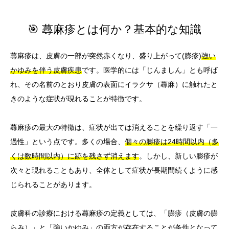
🎯 蕁麻疹とは何か？基本的な知識
蕁麻疹は、皮膚の一部が突然赤くなり、盛り上がって(膨疹)
強い
かゆみを伴う皮膚疾患
です。医学的には「じんましん」とも呼ば
れ、その名前のとおり皮膚の表面にイラクサ（蕁麻）に触れたと
きのような症状が現れることが特徴です。
蕁麻疹の最大の特徴は、症状が出ては消えることを繰り返す「一
過性」という点です。多くの場合、
個々の膨疹は24時間以内（多
くは数時間以内）に跡を残さず消えます
。しかし、新しい膨疹が
次々と現れることもあり、全体として症状が長期間続くように感
じられることがあります。
皮膚科の診療における蕁麻疹の定義としては、「膨疹（皮膚の膨
らみ）」と「強いかゆみ」の両方が存在することが条件となって