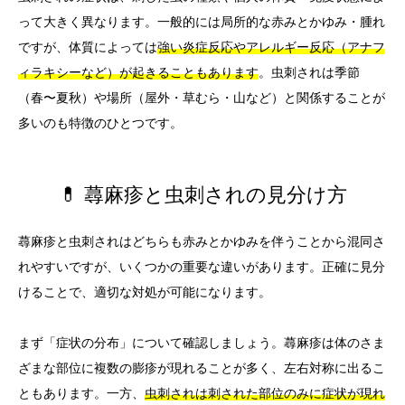
って大きく異なります。一般的には局所的な赤みとかゆみ・腫れ
ですが、体質によっては
強い炎症反応やアレルギー反応（アナフ
ィラキシーなど）が起きることもあります
。虫刺されは季節
（春〜夏秋）や場所（屋外・草むら・山など）と関係することが
多いのも特徴のひとつです。
💊 蕁麻疹と虫刺されの見分け方
蕁麻疹と虫刺されはどちらも赤みとかゆみを伴うことから混同さ
れやすいですが、いくつかの重要な違いがあります。正確に見分
けることで、適切な対処が可能になります。
まず「症状の分布」について確認しましょう。蕁麻疹は体のさま
ざまな部位に複数の膨疹が現れることが多く、左右対称に出るこ
ともあります。一方、
虫刺されは刺された部位のみに症状が現れ