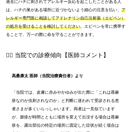
過去にハチに刺されてアレルギー反応を起こしたことがある人
は、ハチの巣がある場所に近づかないよう細心の注意を払い、
ア
レルギー専門医に相談してアドレナリン自己注射薬（エピペン）
の処方を受けることを検討してください
。エピペンを常に携帯す
ることで、万一の際に命を守ることができます。
👨‍⚕️ 当院での診療傾向【医師コメント】
高桑康太 医師（当院治療責任者）より
「当院では、皮膚に赤みやかゆみが出た際に「これは蕁麻
疹なのか虫刺されなのか」と判断に迷われて受診される患
者さまが多くいらっしゃいます。両者は一見似ています
が、膨疹が時間とともに場所を変えて出没する場合は蕁麻
疹を、露出部位の特定の場所に固定した症状が続く場合は