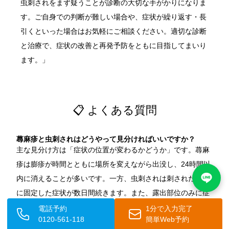
虫刺されをまず疑うことが診断の大切な手がかりになりま
す。ご自身での判断が難しい場合や、症状が繰り返す・長
引くといった場合はお気軽にご相談ください。適切な診断
と治療で、症状の改善と再発予防をともに目指してまいり
ます。」
📋 よくある質問
蕁麻疹と虫刺されはどうやって見分ければいいですか？
主な見分け方は「症状の位置が変わるかどうか」です。蕁麻
疹は膨疹が時間とともに場所を変えながら出没し、24時間以
内に消えることが多いです。一方、虫刺されは刺された部位
に固定した症状が数日間続きます。また、露出部位のみに症
状が出ている場合は虫刺されを疑う手がかりになります。
電話予約
1分で入力完了
0120-561-118
簡単Web予約