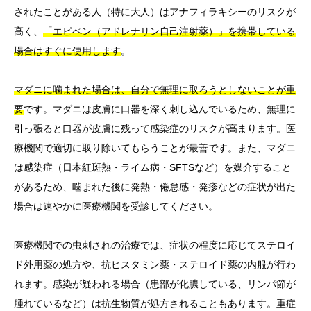
されたことがある人（特に大人）はアナフィラキシーのリスクが
高く、
「エピペン（アドレナリン自己注射薬）」を携帯している
場合はすぐに使用します
。
マダニに噛まれた場合は、自分で無理に取ろうとしないことが重
要
です。マダニは皮膚に口器を深く刺し込んでいるため、無理に
引っ張ると口器が皮膚に残って感染症のリスクが高まります。医
療機関で適切に取り除いてもらうことが最善です。また、マダニ
は感染症（日本紅斑熱・ライム病・SFTSなど）を媒介すること
があるため、噛まれた後に発熱・倦怠感・発疹などの症状が出た
場合は速やかに医療機関を受診してください。
医療機関での虫刺されの治療では、症状の程度に応じてステロイ
ド外用薬の処方や、抗ヒスタミン薬・ステロイド薬の内服が行わ
れます。感染が疑われる場合（患部が化膿している、リンパ節が
腫れているなど）は抗生物質が処方されることもあります。重症