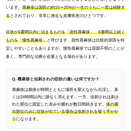
います。
蕁麻疹は国民の約15〜20%が一生のうちに一度は経験す
る
とされており、非常に身近な皮膚疾患のひとつです。
症状が6週間以内に治まるものを「急性蕁麻疹」、6週間以上続く
ものを「慢性蕁麻疹」
と呼びます。急性蕁麻疹は比較的原因を特
定しやすいこともありますが、慢性蕁麻疹では原因不明のことが
多く、専門的な治療が必要となる場合があります。
Q. 蕁麻疹と虫刺されの症状の違いは何ですか？
蕁麻疹は膨疹が時間とともに場所を変えながら出没し、多
くは24時間以内に跡なく消えます。一方、虫刺されは刺さ
れた部位に固定した赤みや腫れが数日間続きます。
体の露
出部位のみに症状が出ている場合は虫刺されを疑う手がか
り
になります。