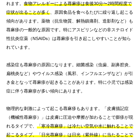
れます。
食物アレルギーによる蕁麻疹は食後30分〜2時間程度で
症状が出ることが多く
、原因食品を食べるたびに繰り返し起こる
傾向があります。薬物（抗生物質、解熱鎮痛剤、造影剤など）も
蕁麻疹の一般的な原因です。特にアスピリンなどの非ステロイド
性抗炎症薬（NSAIDs）は蕁麻疹を引き起こしやすいことが知ら
れています。
感染症も蕁麻疹の原因になります。細菌感染（虫歯、副鼻腔炎、
扁桃炎など）やウイルス感染（風邪、インフルエンザなど）が引
き金となって蕁麻疹が起きることがあります。特に小児では感染
症に伴う蕁麻疹が多い傾向にあります。
物理的な刺激によって起こる蕁麻疹もあります。「皮膚描記症
（機械性蕁麻疹）」は皮膚に圧迫や摩擦が加わることで膨疹が現
れるタイプで、
「寒冷蕁麻疹」は冷たい空気や水に触れることで
起こるタイプ、「日光蕁麻疹」は日光（紫外線）に当たることで