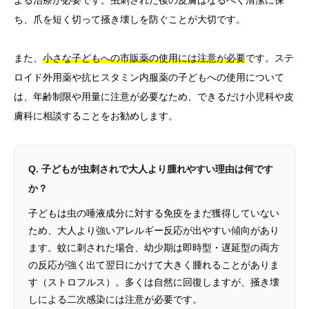
よる治療が必要です。虫刺された後の皮膚はなるべく清潔に保
ち、爪を短く切って掻き壊しを防ぐことが大切です。
また、
小さな子どもへの市販薬の使用には注意が必要
です。ステ
ロイド外用薬や抗ヒスタミン内服薬の子どもへの使用について
は、年齢制限や用量に注意が必要なため、できるだけ小児科や皮
膚科に相談することをお勧めします。
Q. 子どもが虫刺されで大人より腫れやすい理由は何です
か？
子どもは虫の唾液成分に対する免疫をまだ獲得していない
ため、大人より強いアレルギー反応が出やすい傾向があり
ます。蚊に刺された場合、幼少期は即時型・遅延型の両方
の反応が強く出て翌日にかけて大きく腫れることがありま
す（ストロフルス）。多くは自然に回復しますが、掻き壊
しによる二次感染には注意が必要です。