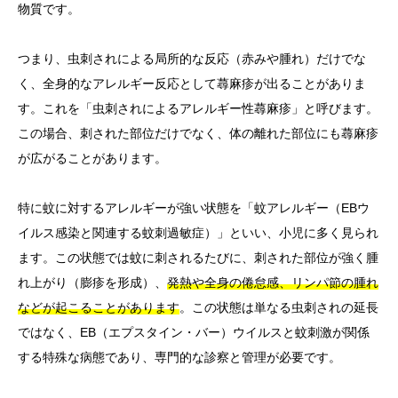
物質です。
つまり、虫刺されによる局所的な反応（赤みや腫れ）だけでな
く、全身的なアレルギー反応として蕁麻疹が出ることがありま
す。これを「虫刺されによるアレルギー性蕁麻疹」と呼びます。
この場合、刺された部位だけでなく、体の離れた部位にも蕁麻疹
が広がることがあります。
特に蚊に対するアレルギーが強い状態を「蚊アレルギー（EBウ
イルス感染と関連する蚊刺過敏症）」といい、小児に多く見られ
ます。この状態では蚊に刺されるたびに、刺された部位が強く腫
れ上がり（膨疹を形成）、
発熱や全身の倦怠感、リンパ節の腫れ
などが起こることがあります
。この状態は単なる虫刺されの延長
ではなく、EB（エプスタイン・バー）ウイルスと蚊刺激が関係
する特殊な病態であり、専門的な診察と管理が必要です。