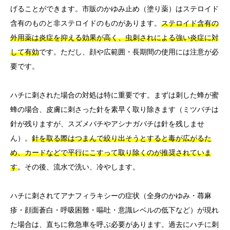
げることができます。市販のかゆみ止め（塗り薬）はステロイド
含有のものと非ステロイドのものがあります。
ステロイド含有の
外用薬は炎症を抑える効果が高く、虫刺されによる強い炎症に対
して有効
です。ただし、顔や広範囲・長期間の使用には注意が必
要です。
ハチに刺された場合の対処は特に重要です。まずは刺した蜂が蜜
蜂の場合、皮膚に刺さった針を素早く取り除きます（ミツバチは
針が残りますが、スズメバチやアシナガバチは針を残しませ
ん）。
針を取る際はつまんで絞り出そうとすると毒が広がるた
め、カードなどで平行にこすって取り除くのが推奨されていま
す
。その後、流水で洗い、冷やします。
ハチに刺されてアナフィラキシーの症状（全身のかゆみ・蕁麻
疹・顔面蒼白・呼吸困難・嘔吐・意識レベルの低下など）が現れ
た場合は、直ちに救急車を呼ぶ必要があります。過去にハチに刺