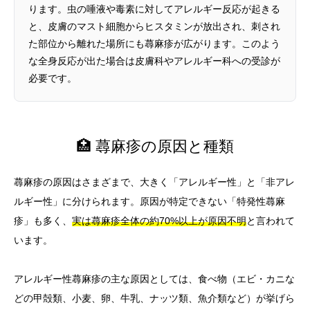
ります。虫の唾液や毒素に対してアレルギー反応が起きる
と、皮膚のマスト細胞からヒスタミンが放出され、刺され
た部位から離れた場所にも蕁麻疹が広がります。このよう
な全身反応が出た場合は皮膚科やアレルギー科への受診が
必要です。
🏥 蕁麻疹の原因と種類
蕁麻疹の原因はさまざまで、大きく「アレルギー性」と「非アレ
ルギー性」に分けられます。原因が特定できない「特発性蕁麻
疹」も多く、
実は蕁麻疹全体の約70%以上が原因不明
と言われて
います。
アレルギー性蕁麻疹の主な原因としては、食べ物（エビ・カニな
どの甲殻類、小麦、卵、牛乳、ナッツ類、魚介類など）が挙げら