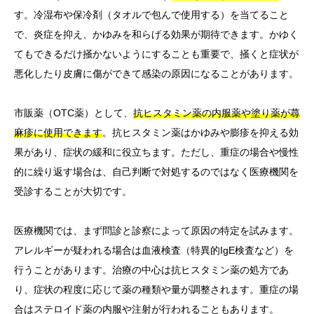
す。冷湿布や保冷剤（タオルで包んで使用する）を当てること
で、炎症を抑え、かゆみを和らげる効果が期待できます。かゆく
てもできるだけ掻かないようにすることも重要で、掻くと症状が
悪化したり皮膚に傷ができて感染の原因になることがあります。
市販薬（OTC薬）として、
抗ヒスタミン薬の内服薬や塗り薬が蕁
麻疹に使用できます
。抗ヒスタミン薬はかゆみや膨疹を抑える効
果があり、症状の緩和に役立ちます。ただし、重症の場合や慢性
的に繰り返す場合は、自己判断で対処するのではなく医療機関を
受診することが大切です。
医療機関では、まず問診と診察によって原因の特定を試みます。
アレルギーが疑われる場合は血液検査（特異的IgE検査など）を
行うことがあります。治療の中心は抗ヒスタミン薬の処方であ
り、症状の程度に応じて薬の種類や量が調整されます。重症の場
合はステロイド薬の内服や注射が行われることもあります。