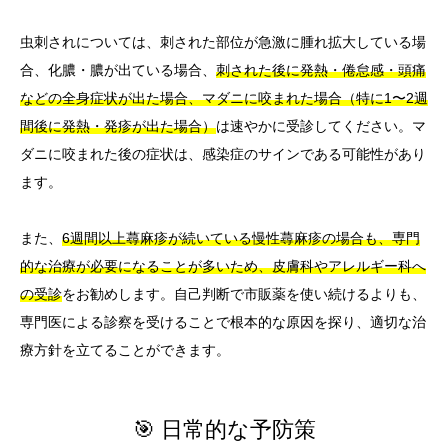
虫刺されについては、刺された部位が急激に腫れ拡大している場
合、化膿・膿が出ている場合、
刺された後に発熱・倦怠感・頭痛
などの全身症状が出た場合、マダニに咬まれた場合（特に1〜2週
間後に発熱・発疹が出た場合）
は速やかに受診してください。マ
ダニに咬まれた後の症状は、感染症のサインである可能性があり
ます。
また、
6週間以上蕁麻疹が続いている慢性蕁麻疹の場合も、専門
的な治療が必要になることが多いため、皮膚科やアレルギー科へ
の受診
をお勧めします。自己判断で市販薬を使い続けるよりも、
専門医による診察を受けることで根本的な原因を探り、適切な治
療方針を立てることができます。
🎯 日常的な予防策