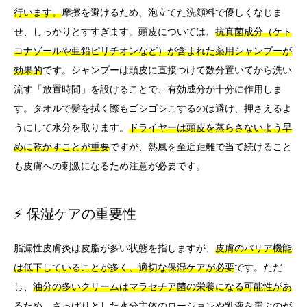
行います。
摩擦を避けるため、泡立てた洗顔料で優しくなじま
せ、しっかりとすすぎます。頭皮については、
抗真菌成分（ケト
コナゾールや亜鉛ピリチオンなど）が含まれた薬用シャンプーが
効果的
です。シャンプーは頭皮に直接つけて数分置いてから洗い
流す「放置時間」を設けることで、有効成分が十分に作用しま
す。タオルで髪を拭く際もゴシゴシこするのは避け、押さえるよ
うにして水分を取ります。
ドライヤーは頭皮を蒸らさないよう早
めに乾かすことが重要
ですが、熱風を至近距離で当て続けること
も皮膚への刺激になるため注意が必要です。
⚡ 保湿ケアの重要性
脂漏性皮膚炎は皮脂が多い状態を指しますが、
皮膚のバリア機能
は低下していることが多く、適切な保湿ケアが必要
です。ただ
し、
油分の多いクリームはマラセチア菌の栄養になる可能性があ
るため、さっぱりとした水分主体のローションや乳液を選ぶのが