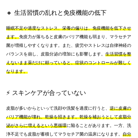
🔸 生活習慣の乱れと免疫機能の低下
睡眠不足や過度なストレス、栄養の偏りは、免疫機能を低下させ
ます。
免疫力が落ちると皮膚のバリア機能も弱まり、マラセチア
菌が増殖しやすくなります。また、疲労やストレスは自律神経の
バランスを崩し、皮脂分泌の増加にも影響します。
生活習慣を整
えないまま薬だけに頼っていると、症状のコントロールが難しく
なります。
⚡ スキンケアが合っていない
皮脂が多いからといって洗顔や洗髪を過度に行うと、
逆に皮膚の
バリア機能が壊れ、乾燥を招きます。乾燥を補おうとして皮脂分
泌がさらに増えるという悪循環
に陥ることがあります。一方、洗
浄不足でも皮脂が蓄積してマラセチア菌の温床になります。
自分