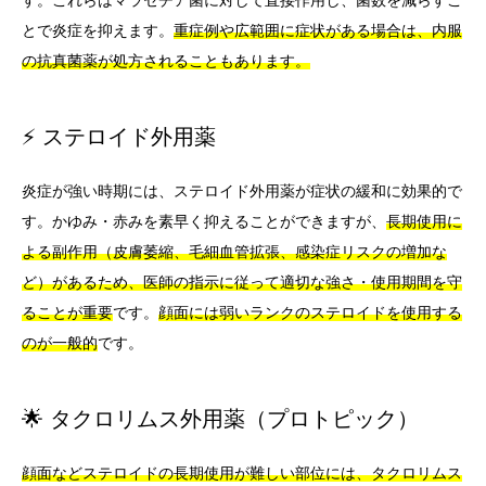
す。これらはマラセチア菌に対して直接作用し、菌数を減らすこ
とで炎症を抑えます。
重症例や広範囲に症状がある場合は、内服
の抗真菌薬が処方されることもあります。
⚡ ステロイド外用薬
炎症が強い時期には、ステロイド外用薬が症状の緩和に効果的で
す。かゆみ・赤みを素早く抑えることができますが、
長期使用に
よる副作用（皮膚萎縮、毛細血管拡張、感染症リスクの増加な
ど）があるため、医師の指示に従って適切な強さ・使用期間を守
ることが重要
です。
顔面には弱いランクのステロイドを使用する
のが一般的
です。
🌟 タクロリムス外用薬（プロトピック）
顔面などステロイドの長期使用が難しい部位には、タクロリムス