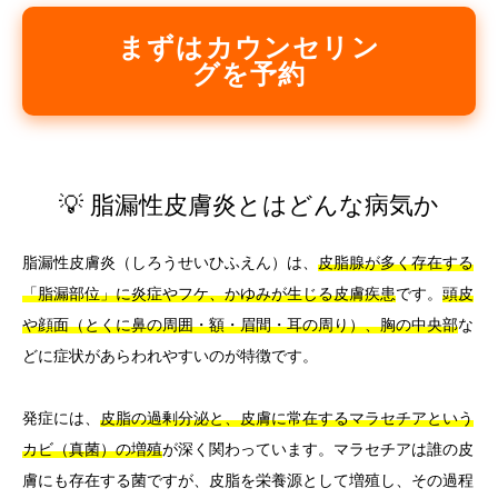
まずはカウンセリン
グを予約
💡 脂漏性皮膚炎とはどんな病気か
脂漏性皮膚炎（しろうせいひふえん）は、
皮脂腺が多く存在する
「脂漏部位」に炎症やフケ、かゆみが生じる皮膚疾患
です。
頭皮
や顔面（とくに鼻の周囲・額・眉間・耳の周り）、胸の中央部
な
どに症状があらわれやすいのが特徴です。
発症には、
皮脂の過剰分泌と、皮膚に常在するマラセチアという
カビ（真菌）の増殖
が深く関わっています。マラセチアは誰の皮
膚にも存在する菌ですが、皮脂を栄養源として増殖し、その過程