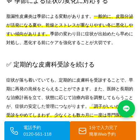
💬 季節による症状の変化に対応する
脂漏性皮膚炎は季節による変動があります。
一般的に、皮脂分泌
が活発になる夏や、乾燥とストレスが重なりやすい冬に悪化しや
すい傾向があります。
季節の変わり目に症状が出始めたら早めに
対処し、悪化する前にケアを強化することが大切です。
✅ 定期的な皮膚科受診を続ける
症状が落ち着いていても、定期的に皮膚科を受診することで、早
期に再発の兆候をとらえることができます。また、医師と長期的
な治療計画を立て、状態に応じて治療内容を調整してもらうこと
が、症状の安定した管理につながります。
「調子がいいから」と
受診をやめてしまわず、少なくとも数カ月に一度は専門医に診て
もらうことをおすすめします。
電話予約
1分で入力完了
0120-561-118
簡単Web予約