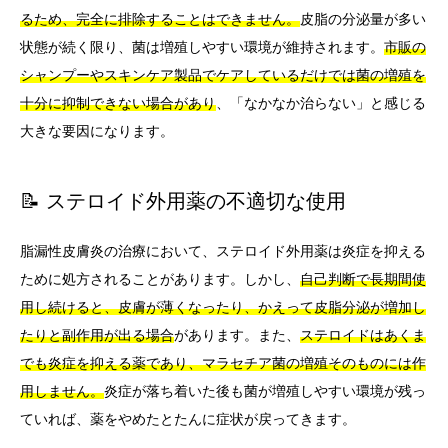
るため、完全に排除することはできません。
皮脂の分泌量が多い
状態が続く限り、菌は増殖しやすい環境が維持されます。
市販の
シャンプーやスキンケア製品でケアしているだけでは菌の増殖を
十分に抑制できない場合があり
、「なかなか治らない」と感じる
大きな要因になります。
📝 ステロイド外用薬の不適切な使用
脂漏性皮膚炎の治療において、ステロイド外用薬は炎症を抑える
ために処方されることがあります。しかし、
自己判断で長期間使
用し続けると、皮膚が薄くなったり、かえって皮脂分泌が増加し
たりと副作用が出る場合
があります。また、
ステロイドはあくま
でも炎症を抑える薬であり、マラセチア菌の増殖そのものには作
用しません。
炎症が落ち着いた後も菌が増殖しやすい環境が残っ
ていれば、薬をやめたとたんに症状が戻ってきます。