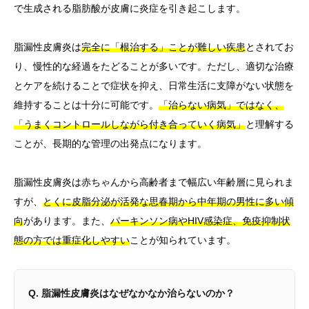
で生成される脂肪酸が皮膚に炎症を引き起こします。
脂漏性皮膚炎は
完全に「根治する」ことが難しい疾患
とされてお
り、慢性的な経過をたどることが多いです。ただし、適切な治療
とケアを続けることで症状を抑え、日常生活に支障がない状態を
維持することは十分に可能です。
「治らない病気」ではなく、
「うまくコントロールしながら付き合っていく病気」
と理解する
ことが、長期的な管理の出発点になります。
脂漏性皮膚炎は赤ちゃんから高齢者まで幅広い年齢層に見られま
すが、
とくに皮脂分泌が活発な思春期から中年期の男性に多い傾
向
があります。また、
パーキンソン病やHIV感染症、免疫抑制状
態の方では重症化しやすい
ことが知られています。
Q. 脂漏性皮膚炎はなぜなかなか治らないのか？