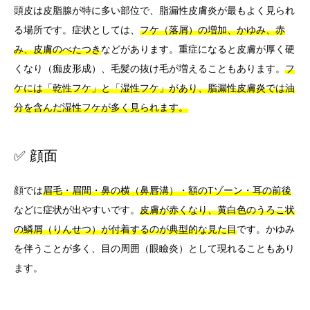
頭皮は皮脂腺が特に多い部位で、脂漏性皮膚炎が最もよく見られ
る場所です。症状としては、
フケ（落屑）の増加、かゆみ、赤
み、皮膚のべたつき
などがあります。重症になると皮膚が厚く硬
くなり（痂皮形成）、毛髪の抜け毛が増えることもあります。
フ
ケには「乾性フケ」と「湿性フケ」があり、脂漏性皮膚炎では油
分を含んだ湿性フケが多く見られます。
✅ 顔面
顔では
眉毛・眉間・鼻の横（鼻唇溝）・額のTゾーン・耳の前後
などに症状が出やすいです。
皮膚が赤くなり、黄白色のうろこ状
の鱗屑（りんせつ）が付着するのが典型的な見た目
です。かゆみ
を伴うことが多く、目の周囲（眼瞼炎）として現れることもあり
ます。