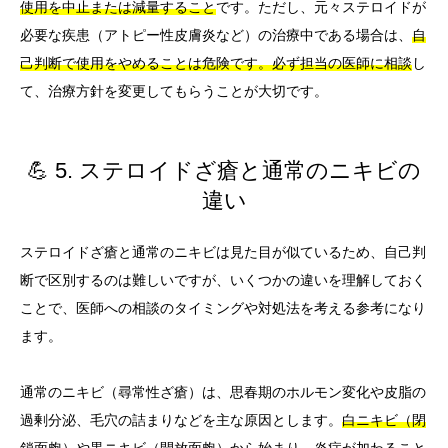
使用を中止または減量すること
です。ただし、元々ステロイドが
必要な疾患（アトピー性皮膚炎など）の治療中である場合は、
自
己判断で使用をやめることは危険です。必ず担当の医師に相談
し
て、治療方針を変更してもらうことが大切です。
💪 5. ステロイドざ瘡と通常のニキビの
違い
ステロイドざ瘡と通常のニキビは見た目が似ているため、自己判
断で区別するのは難しいですが、いくつかの違いを理解しておく
ことで、医師への相談のタイミングや対処法を考える参考になり
ます。
通常のニキビ（尋常性ざ瘡）は、思春期のホルモン変化や皮脂の
過剰分泌、毛穴の詰まりなどを主な原因とします。
白ニキビ（閉
鎖面皰）や黒ニキビ（開放面皰）から始まり、炎症が加わること