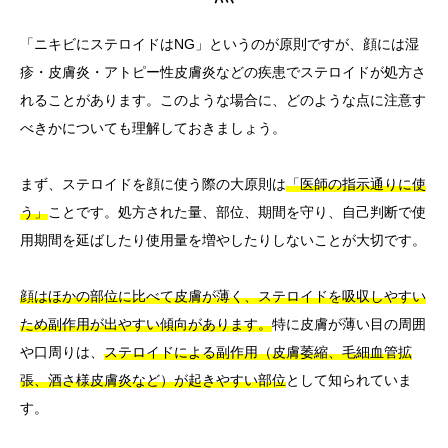
「ニキビにステロイドはNG」というのが原則ですが、顔には湿
疹・皮膚炎・アトピー性皮膚炎などの疾患でステロイドが処方さ
れることがあります。このような場合に、どのような点に注意す
べきかについても理解しておきましょう。
まず、ステロイドを顔に使う際の大原則は
「医師の指示通りに使
う」
ことです。処方された量、部位、期間を守り、自己判断で使
用期間を延ばしたり使用量を増やしたりしないことが大切です。
顔はほかの部位に比べて皮膚が薄く、ステロイドを吸収しやすい
ため副作用が出やすい傾向があります。
特に皮膚が薄い目の周囲
や口周りは、
ステロイドによる副作用（皮膚萎縮、毛細血管拡
張、酒さ様皮膚炎など）が起きやすい部位
として知られていま
す。