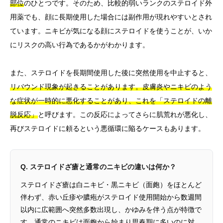
部位
のひとつです。そのため、比較的弱いランクのステロイド外
用薬でも、顔に長期使用した場合には副作用が現れやすいとされ
ています。ニキビが気になる顔にステロイドを使うことが、いか
にリスクの高い行為であるかがわかります。
また、ステロイドを長期間使用した後に突然使用を中止すると、
リバウンド現象が起きることがあります。皮膚炎やニキビのよう
な症状が一時的に悪化することがあり、これを「ステロイドの離
脱反応」
と呼びます。この反応によってさらに肌荒れが悪化し、
再びステロイドに頼るという悪循環に陥るケースもあります。
Q. ステロイドざ瘡と通常のニキビの違いは何か？
ステロイドざ瘡は白ニキビ・黒ニキビ（面皰）をほとんど
伴わず、赤い丘疹や膿疱がステロイド使用開始から数週間
以内に広範囲へ突然多数出現し、かゆみを伴う点が特徴で
す。通常のニキビは面皰から始まり思春期に多いのに対