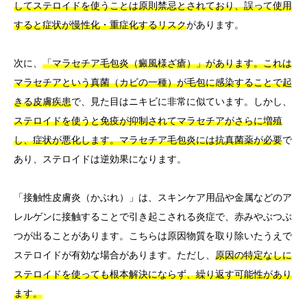
してステロイドを使うことは原則禁忌とされており、誤って使用
すると症状が慢性化・重症化するリスク
があります。
次に、
「マラセチア毛包炎（癜風様ざ瘡）」があります。これは
マラセチアという真菌（カビの一種）が毛包に感染することで起
きる皮膚疾患
で、見た目はニキビに非常に似ています。しかし、
ステロイドを使うと免疫が抑制されてマラセチアがさらに増殖
し、症状が悪化します。マラセチア毛包炎には抗真菌薬が必要
で
あり、ステロイドは逆効果になります。
「接触性皮膚炎（かぶれ）」は、スキンケア用品や金属などのア
レルゲンに接触することで引き起こされる炎症で、赤みやぶつぶ
つが出ることがあります。こちらは原因物質を取り除いたうえで
ステロイドが有効な場合があります。ただし、
原因の特定なしに
ステロイドを使っても根本解決にならず、繰り返す可能性があり
ます。