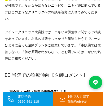
が可能です。なかなか治らないニキビや、ニキビ跡に悩んでいる
方はこのようなクリニックへの相談も視野に入れてみてくださ
い。
アイシークリニック大宮院では、ニキビや肌荒れに関するご相談
を承っています。お肌の状態をしっかりと確認したうえで、一人
ひとりに合った治療プランをご提案しています。「市販薬では改
善しない」「何が原因かわからない」とお困りの方は、ぜひお気
軽にご相談ください。
👨‍⚕️ 当院での診療傾向【医師コメント】
高桑康太 医師（当院治療責任者）より
電話予約
1分で入力完了
0120-561-118
簡単Web予約
「当院では、「炎症を抑えるためにステロイドを塗ってい