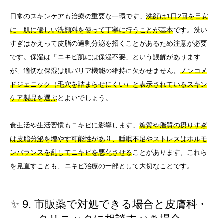
日常のスキンケアも治療の重要な一環です。
洗顔は1日2回を目安
に、肌に優しい洗顔料を使って丁寧に行うことが基本
です。洗い
すぎはかえって皮脂の過剰分泌を招くことがあるため注意が必要
です。保湿は「ニキビ肌には保湿不要」という誤解があります
が、適切な保湿は肌バリア機能の維持に欠かせません。
ノンコメ
ドジェニック（毛穴を詰まらせにくい）と表示されているスキン
ケア製品を選ぶ
とよいでしょう。
食生活や生活習慣もニキビに影響します。
糖質や脂質の摂りすぎ
は皮脂分泌を増やす可能性があり、睡眠不足やストレスはホルモ
ンバランスを乱してニキビを悪化させる
ことがあります。これら
を見直すことも、ニキビ治療の一部として大切なことです。
✨ 9. 市販薬で対処できる場合と皮膚科・