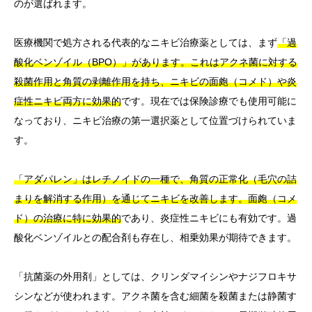
のが選ばれます。
医療機関で処方される代表的なニキビ治療薬としては、まず
「過
酸化ベンゾイル（BPO）」があります。これはアクネ菌に対する
殺菌作用と角質の剥離作用を持ち、ニキビの面皰（コメド）や炎
症性ニキビ両方に効果的
です。現在では保険診療でも使用可能に
なっており、ニキビ治療の第一選択薬として位置づけられていま
す。
「アダパレン」はレチノイドの一種で、角質の正常化（毛穴の詰
まりを解消する作用）を通じてニキビを改善します。面皰（コメ
ド）の治療に特に効果的
であり、炎症性ニキビにも有効です。過
酸化ベンゾイルとの配合剤も存在し、相乗効果が期待できます。
「抗菌薬の外用剤」としては、クリンダマイシンやナジフロキサ
シンなどが使われます。アクネ菌を含む細菌を殺菌または静菌す