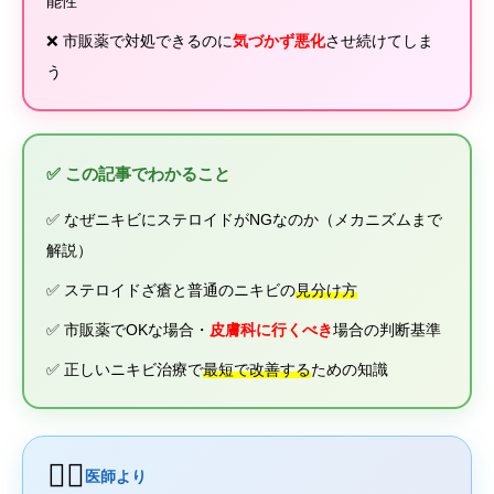
能性
❌ 市販薬で対処できるのに
気づかず悪化
させ続けてしま
う
✅ この記事でわかること
✅ なぜニキビにステロイドがNGなのか（メカニズムまで
解説）
✅ ステロイドざ瘡と普通のニキビの
見分け方
✅ 市販薬でOKな場合・
皮膚科に行くべき
場合の判断基準
✅ 正しいニキビ治療で
最短で改善する
ための知識
👨‍⚕️
医師より