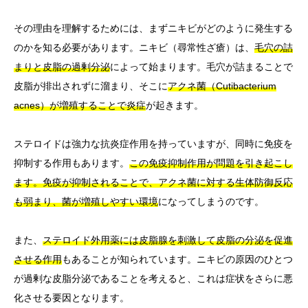
その理由を理解するためには、まずニキビがどのように発生する
のかを知る必要があります。ニキビ（尋常性ざ瘡）は、
毛穴の詰
まりと皮脂の過剰分泌
によって始まります。毛穴が詰まることで
皮脂が排出されずに溜まり、そこに
アクネ菌（Cutibacterium
acnes）が増殖することで炎症
が起きます。
ステロイドは強力な抗炎症作用を持っていますが、同時に免疫を
抑制する作用もあります。
この免疫抑制作用が問題を引き起こし
ます。免疫が抑制されることで、アクネ菌に対する生体防御反応
も弱まり、菌が増殖しやすい環境
になってしまうのです。
また、
ステロイド外用薬には皮脂腺を刺激して皮脂の分泌を促進
させる作用
もあることが知られています。ニキビの原因のひとつ
が過剰な皮脂分泌であることを考えると、これは症状をさらに悪
化させる要因となります。