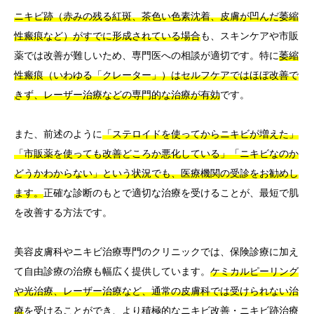
ニキビ跡（赤みの残る紅斑、茶色い色素沈着、皮膚が凹んだ萎縮
性瘢痕など）がすでに形成されている場合
も、スキンケアや市販
薬では改善が難しいため、専門医への相談が適切です。特に
萎縮
性瘢痕（いわゆる「クレーター」）はセルフケアではほぼ改善で
きず、レーザー治療などの専門的な治療が有効
です。
また、前述のように
「ステロイドを使ってからニキビが増えた」
「市販薬を使っても改善どころか悪化している」「ニキビなのか
どうかわからない」という状況でも、医療機関の受診をお勧めし
ます。
正確な診断のもとで適切な治療を受けることが、最短で肌
を改善する方法です。
美容皮膚科やニキビ治療専門のクリニックでは、保険診療に加え
て自由診療の治療も幅広く提供しています。
ケミカルピーリング
や光治療、レーザー治療など、通常の皮膚科では受けられない治
療
を受けることができ、より積極的なニキビ改善・ニキビ跡治療