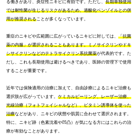
る働きがあり、炎症性ニキビに有効です。ただし、
長期単独使用
では耐性菌が生じるリスクがあるため、過酸化ベンゾイルとの併
用が推奨される
ことが多くなっています。
重症のニキビや広範囲に広がっているニキビに対しては、
「抗菌
薬の内服」が選択されることもあります。ミノサイクリンやドキ
シサイクリンなどのテトラサイクリン系抗菌薬
が代表的です。た
だし、これも長期使用は避けるべきであり、医師の管理下で使用
することが重要です。
近年では保険適用の治療に加えて、自由診療によるニキビ治療も
選択肢が広がっています。
ケミカルピーリング、レーザー治療、
光線治療（フォトフェイシャルなど）、ビタミン誘導体を使った
治療
などがあり、ニキビの状態や肌質に合わせて選択されます。
特に、ニキビ跡（色素沈着や凹凸）が気になる方にはこれらの治
療が有効なことがあります。