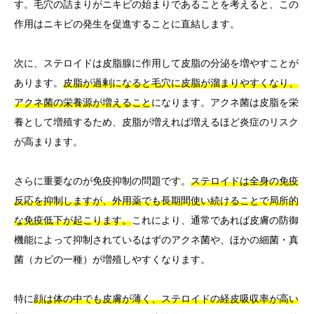
す。毛穴の詰まりがニキビの始まりであることを考えると、この
作用はニキビの発生を促進することに直結します。
次に、ステロイドは皮脂腺に作用して皮脂の分泌を増やすことが
あります。
皮脂が過剰になると毛穴に皮脂が溜まりやすくなり、
アクネ菌の栄養源が増えること
になります。アクネ菌は皮脂を栄
養として増殖するため、皮脂が増えれば増えるほど炎症のリスク
が高まります。
さらに重要なのが免疫抑制の問題です。
ステロイドは全身の免疫
反応を抑制しますが、外用薬でも長期間使い続けることで局所的
な免疫低下が起こります。
これにより、通常であれば皮膚の防御
機能によって抑制されているはずのアクネ菌や、ほかの細菌・真
菌（カビの一種）が増殖しやすくなります。
特に
顔は体の中でも皮膚が薄く、ステロイドの経皮吸収率が高い