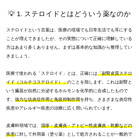
💡 1. ステロイドとはどういう薬なのか
ステロイドという言葉は、医療の現場でも日常生活でも耳にする
ことが増えてきましたが、その実態について正確に理解している
方はあまり多くありません。まずは基本的な知識から整理してい
きましょう。
医療で使われる「ステロイド」とは、正確には
「副腎皮質ステロ
イド（コルチコステロイド）」
のことを指します。これは副腎と
いう臓器が自然に分泌するホルモンを化学的に合成したもので
す。
強力な抗炎症作用と免疫抑制作用
を持ち、さまざまな炎症性
疾患やアレルギー疾患の治療に広く用いられています。
皮膚科領域では、
湿疹・皮膚炎・アトピー性皮膚炎・乾癬などの
疾患
に対して外用薬（塗り薬）として処方されることが一般的で