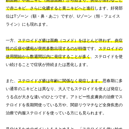
で赤ニキビ、さらに化膿すると黄ニキビへと進行
します。好発部
位はTゾーン（額・鼻・あご）ですが、Uゾーン（頬・フェイス
ライン）にも現れます。
一方、
ステロイドざ瘡は面皰（コメド）をほとんど伴わず、炎症
性の丘疹や膿疱が突然多数出現するのが特徴
です。
ステロイドの
使用開始から数週間以内に発症することが多く
、ステロイドを使
い続けることで症状が持続または悪化します。
また、
ステロイドざ瘡は年齢に関係なく発症します。
思春期に多
い通常のニキビとは異なり、大人でもステロイドを使えば発症し
うる点が大きな違いのひとつです。アトピー性皮膚炎の治療でス
テロイドを長期間使っている方や、関節リウマチなど全身疾患の
治療で内服ステロイドを使っている方にも見られます。
見分けるためのポイントをまとめると、
「ステロイドを使い始め