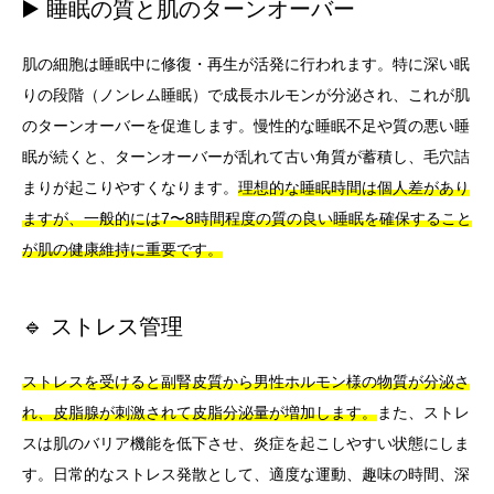
▶️ 睡眠の質と肌のターンオーバー
肌の細胞は睡眠中に修復・再生が活発に行われます。特に深い眠
りの段階（ノンレム睡眠）で成長ホルモンが分泌され、これが肌
のターンオーバーを促進します。慢性的な睡眠不足や質の悪い睡
眠が続くと、ターンオーバーが乱れて古い角質が蓄積し、毛穴詰
まりが起こりやすくなります。
理想的な睡眠時間は個人差があり
ますが、一般的には7〜8時間程度の質の良い睡眠を確保すること
が肌の健康維持に重要です。
🔹 ストレス管理
ストレスを受けると副腎皮質から男性ホルモン様の物質が分泌さ
れ、皮脂腺が刺激されて皮脂分泌量が増加します。
また、ストレ
スは肌のバリア機能を低下させ、炎症を起こしやすい状態にしま
す。日常的なストレス発散として、適度な運動、趣味の時間、深