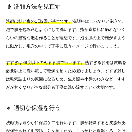
👴 洗顔方法を見直す
洗顔は朝と夜の1日2回が基本です。
洗顔料はしっかりと泡立て、
泡で肌を包み込むようにして洗います。指が直接肌に触れないく
らいの豊富な泡を作ることが理想です。泡を肌の上で転がすよう
に動かし、毛穴の中まで丁寧に洗うイメージで行いましょう。
すすぎは38度以下のぬるま湯で行います。
熱すぎるお湯は皮脂を
必要以上に洗い流して乾燥を招くため避けましょう。すすぎ残し
は毛穴詰まりの原因になるため、生え際や小鼻のわきなど、すす
ぎが甘くなりがちな部分も丁寧に洗い流すことが大切です。
🔸 適切な保湿を行う
洗顔後は速やかに保湿ケアを行います。肌が乾燥すると皮脂分泌
が促進されて毛穴詰まりを招くため、しっかりと保湿することは