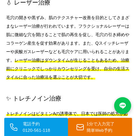
💧 レーザー治療
毛穴の開きや黒ずみ、肌のテクスチャー改善を目的としてさまざ
まなレーザー治療が行われています。フラクショナルレーザーは
肌に微細な穴を開けることで肌の再生を促し、毛穴の引き締めや
コラーゲン産生を促す効果があります。また、Qスイッチレーザ
ーや炭酸ガスレーザーなども毛穴ケアに用いられることがありま
す。
レーザー治療はダウンタイムが生じることもあるため、治療
前にクリニックでしっかりカウンセリングを受け、自分の生活ス
タイルに合った治療法を選ぶことが大切です。
✨ トレチノイン治療
トレチノインはビタミンAの誘導体で、日本では医師の処方が必
要な医薬品です。
ターンオーバーを強力に促進し、角栓の形成を
電話予約
1分で入力完了
0120-561-118
簡単Web予約
防ぐ効果が高く、ニキビや毛穴詰まりの治療に用いられます。使