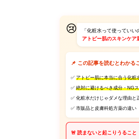
😢
「化粧水って使っていい
アトピー肌のスキンケア
📌 この記事を読むとわかる
✅
アトピー肌に本当に合う化粧
✅
絶対に避けるべき成分・NG
✅ 化粧水だけじゃダメな理由と
✅ 市販品と皮膚科処方薬の違い
🚨 読まないと起こりうること