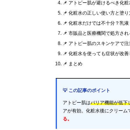
📌 アトピー肌が避けるべき化
📌 化粧水の正しい使い方と塗
📌 化粧水だけでは不十分？乳
📌 市販品と医療機関で処方さ
📌 アトピー肌のスキンケアで
📌 化粧水を使っても症状が改
📌 まとめ
💡 この記事のポイント
アトピー肌は
バリア機能が低下
アが有効。化粧水後にクリーム
る。