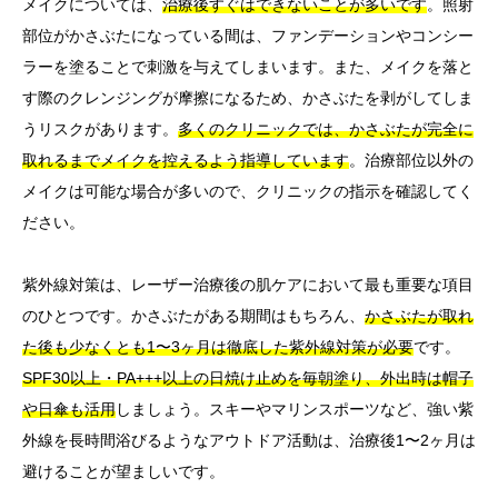
メイクについては、
治療後すぐはできないことが多いです
。照射
部位がかさぶたになっている間は、ファンデーションやコンシー
ラーを塗ることで刺激を与えてしまいます。また、メイクを落と
す際のクレンジングが摩擦になるため、かさぶたを剥がしてしま
うリスクがあります。
多くのクリニックでは、かさぶたが完全に
取れるまでメイクを控えるよう指導しています
。治療部位以外の
メイクは可能な場合が多いので、クリニックの指示を確認してく
ださい。
紫外線対策は、レーザー治療後の肌ケアにおいて最も重要な項目
のひとつです。かさぶたがある期間はもちろん、
かさぶたが取れ
た後も少なくとも1〜3ヶ月は徹底した紫外線対策が必要
です。
SPF30以上・PA+++以上の日焼け止めを毎朝塗り、外出時は帽子
や日傘も活用
しましょう。スキーやマリンスポーツなど、強い紫
外線を長時間浴びるようなアウトドア活動は、治療後1〜2ヶ月は
避けることが望ましいです。