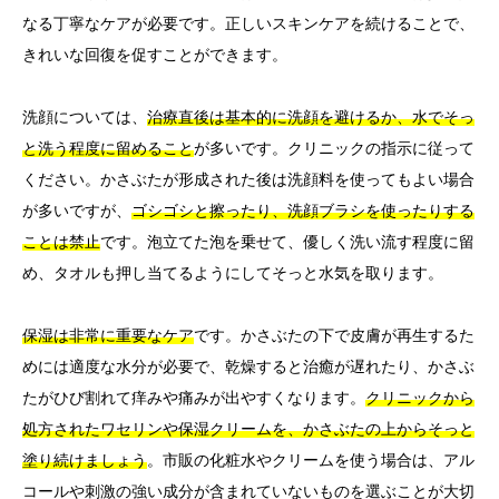
なる丁寧なケアが必要です。正しいスキンケアを続けることで、
きれいな回復を促すことができます。
洗顔については、
治療直後は基本的に洗顔を避けるか、水でそっ
と洗う程度に留めること
が多いです。クリニックの指示に従って
ください。かさぶたが形成された後は洗顔料を使ってもよい場合
が多いですが、
ゴシゴシと擦ったり、洗顔ブラシを使ったりする
ことは禁止
です。泡立てた泡を乗せて、優しく洗い流す程度に留
め、タオルも押し当てるようにしてそっと水気を取ります。
保湿は非常に重要なケア
です。かさぶたの下で皮膚が再生するた
めには適度な水分が必要で、乾燥すると治癒が遅れたり、かさぶ
たがひび割れて痒みや痛みが出やすくなります。
クリニックから
処方されたワセリンや保湿クリームを、かさぶたの上からそっと
塗り続けましょう
。市販の化粧水やクリームを使う場合は、アル
コールや刺激の強い成分が含まれていないものを選ぶことが大切