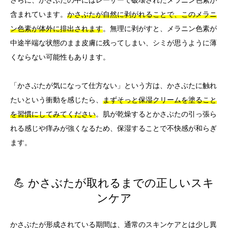
さらに、かさぶたの中にはレーザーで破壊されたメラニン色素が
含まれています。
かさぶたが自然に剥がれることで、このメラニ
ン色素が体外に排出されます
。無理に剥がすと、メラニン色素が
中途半端な状態のまま皮膚に残ってしまい、シミが思うように薄
くならない可能性もあります。
「かさぶたが気になって仕方ない」という方は、かさぶたに触れ
たいという衝動を感じたら、
まずそっと保湿クリームを塗ること
を習慣にしてみてください
。肌が乾燥するとかさぶたの引っ張ら
れる感じや痒みが強くなるため、保湿することで不快感が和らぎ
ます。
💪 かさぶたが取れるまでの正しいスキ
ンケア
かさぶたが形成されている期間は、通常のスキンケアとは少し異