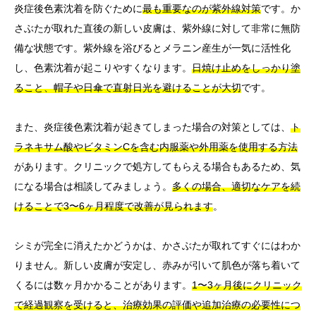
炎症後色素沈着を防ぐために
最も重要なのが紫外線対策
です。か
さぶたが取れた直後の新しい皮膚は、紫外線に対して非常に無防
備な状態です。紫外線を浴びるとメラニン産生が一気に活性化
し、色素沈着が起こりやすくなります。
日焼け止めをしっかり塗
ること、帽子や日傘で直射日光を避けることが大切
です。
また、炎症後色素沈着が起きてしまった場合の対策としては、
ト
ラネキサム酸やビタミンCを含む内服薬や外用薬を使用する方法
があります。クリニックで処方してもらえる場合もあるため、気
になる場合は相談してみましょう。
多くの場合、適切なケアを続
けることで3〜6ヶ月程度で改善が見られます
。
シミが完全に消えたかどうかは、かさぶたが取れてすぐにはわか
りません。新しい皮膚が安定し、赤みが引いて肌色が落ち着いて
くるには数ヶ月かかることがあります。
1〜3ヶ月後にクリニック
で経過観察を受けると、治療効果の評価や追加治療の必要性につ