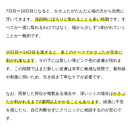
7日目〜10日目になると、かさぶたがだんだん端の方から自然に
浮いてきます。
洗顔時にぽろりと取れることも多い時期
です。す
べてが一度に取れるわけではなく、端から少しずつ剥がれていく
ことが一般的です。
10日目〜14日目を過ぎると、多くのケースでかさぶたが完全に
剥がれ落ちます
。その下には新しい薄ピンク色の皮膚が現れま
す。この段階ではまだ新しい皮膚は非常に敏感な状態で、紫外線
や刺激に弱いため、引き続き丁寧なケアが必要です。
なお、照射した部位が複数ある場合や、深いシミの場合は
かさぶ
たが剥がれるまで2週間以上かかることもあります
。経過に不安
を感じたら、自己判断せずにクリニックに相談するのが安心で
す。