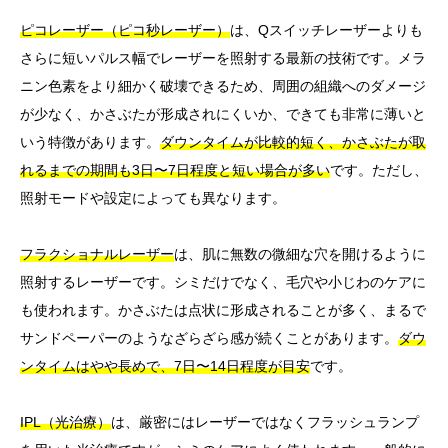
ピコレーザー（ピコ秒レーザー）
は、Qスイッチレーザーよりも
さらに短いパルス幅でレーザーを照射する最新の技術です。メラ
ニン色素をより細かく破壊できるため、周囲の組織へのダメージ
が少なく、かさぶたが形成されにくいか、できても非常に薄いと
いう特徴があります。
ダウンタイムが比較的短く、かさぶたが取
れるまでの期間も3日〜7日程度と短い場合が多い
です。ただし、
照射モードや設定によっても異なります。
フラクショナルレーザー
は、肌に無数の微細な穴を開けるように
照射するレーザーです。シミだけでなく、毛穴や小じわのケアに
も使われます。かさぶたは点状に形成されることが多く、まるで
サンドペーパーのようなざらざら感が続くことがあります。
ダウ
ンタイムはやや長めで、7日〜14日程度が目安
です。
IPL（光治療）
は、厳密にはレーザーではなくフラッシュランプ