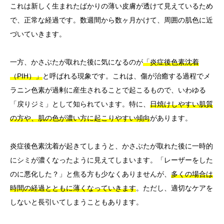
これは新しく生まれたばかりの薄い皮膚が透けて見えているため
で、正常な経過です。数週間から数ヶ月かけて、周囲の肌色に近
づいていきます。
一方、かさぶたが取れた後に気になるのが
「炎症後色素沈着
（PIH）」
と呼ばれる現象です。これは、傷が治癒する過程でメ
ラニン色素が過剰に産生されることで起こるもので、いわゆる
「戻りジミ」として知られています。特に、
日焼けしやすい肌質
の方や、肌の色が濃い方に起こりやすい傾向
があります。
炎症後色素沈着が起きてしまうと、かさぶたが取れた後に一時的
にシミが濃くなったように見えてしまいます。「レーザーをした
のに悪化した？」と焦る方も少なくありませんが、
多くの場合は
時間の経過とともに薄くなっていきます
。ただし、適切なケアを
しないと長引いてしまうこともあります。