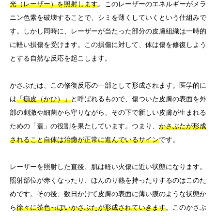
光（レーザー）を照射します
。このレーザーのエネルギーがメラ
ニン色素を破壊することで、シミを薄くしていくという仕組みで
す。しかし同時に、レーザーが当たった部分の皮膚組織は一時的
に軽い損傷を受けます。この損傷に対して、体は傷を修復しよう
とする自然な反応を起こします。
かさぶたは、この修復反応の一部として形成されます。医学的に
は
「痂皮（かひ）」
と呼ばれるもので、傷ついた皮膚の表面を外
部の刺激や細菌から守りながら、その下で新しい皮膚が生まれる
ための「蓋」の役割を果たしています。つまり、
かさぶたが形成
されること自体は治癒が正常に進んでいるサイン
です。
レーザーを照射した直後、肌は軽い火傷に近い状態になります。
照射部位が赤くなったり、ほんのり熱を持ったりするのはこのた
めです。その後、数日かけて皮膚の表面に薄い膜のような状態か
ら
徐々に茶色っぽいかさぶたが形成されていきます
。このかさぶ