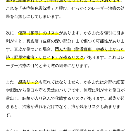
過剰に産生されてシミが再び濃くなってしまうことがあります
。
これを「炎症後色素沈着」と呼び、せっかくのレーザー治療の効
果を台無しにしてしまいます。
次に、
傷跡（瘢痕）のリスク
があります。かさぶたを強引に引き
剥がすと、真皮層（皮膚の深い部分）まで傷つく可能性がありま
す。真皮が傷ついた場合、
凹んだ跡（陥没瘢痕）や盛り上がった
跡（肥厚性瘢痕・ケロイド）が残るリスク
があります。これはレ
ーザー治療の目的と全く逆の結果になります。
また、
感染リスク
も忘れてはなりません。かさぶたは外部の細菌
や刺激から傷口を守る天然のバリアです。無理に剥がすと傷口が
露出し、細菌が入り込んで化膿するリスクがあります。感染が起
きると、治癒が遅れるだけでなく、痕が残るリスクも高まりま
す。