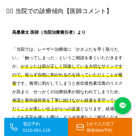
👨‍⚕️ 当院での診療傾向【医師コメント】
高桑康太 医師（当院治療責任者）より
「当院では、レーザー治療後に「かさぶたを早く取りた
い」「触ってしまった」というご相談を多くいただきます
が、
かさぶたは肌が正しく回復している大切なサインです
ので、焦らず自然に剥がれるのを待っていただくことが最
善
です。無理に剥がしてしまうと炎症後色素沈着のリスク
が高まり、せっかくの治療効果が損なわれてしまうため、
保湿と紫外線対策を丁寧に続けながら経過を見守っていた
だくことが美しい仕上がりへの近道
となります。経過に少
しでも不安を感じた際は、どうぞ遠慮なくご相談くださ
電話予約
1分で入力完了
い。治療後のアフターケアまでしっかりと寄り添いながら
0120-561-118
簡単Web予約
サポートいたします。」