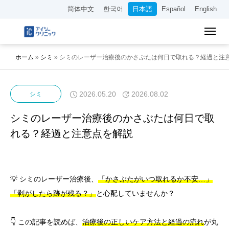
简体中文
한국어
日本語
Español
English
ホーム
»
シミ
»
シミのレーザー治療後のかさぶたは何日で取れる？経過と注
2026.05.20
2026.08.02
シミ
シミのレーザー治療後のかさぶたは何日で取
れる？経過と注意点を解説
💡 シミのレーザー治療後、
「かさぶたがいつ取れるか不安…」
「剥がしたら跡が残る？」
と心配していませんか？
👇 この記事を読めば、
治療後の正しいケア方法と経過の流れ
が丸