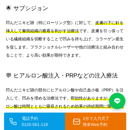
🌟 サブシジョン
凹んだニキビ跡（特にローリング型）に対して、
皮膚の下に針を
挿入して瘢痕組織の癒着を剥がす治療法
です。皮膚を引っ張って
いる繊維組織を切断することで凹みを持ち上げ、コラーゲン産生
を促します。フラクショナルレーザーや他の治療法と組み合わせ
ることで、より高い効果が期待できます。
💬 ヒアルロン酸注入・PRPなどの注入療法
凹んだニキビ跡の部分にヒアルロン酸や自己血小板（PRP）を注
入して、凹みを埋める治療法です。
即効性がありますが、ヒアル
ロン酸は時間とともに吸収されるため効果の持続期間に限りがあ
ります。
PRPは自分の血液から成長因子を抽出して使用するた
電話予約
1分で入力完了
め、アレルギーリスクが低い点が特徴です。
0120-561-118
簡単Web予約