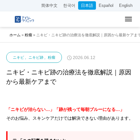
简体中文
한국어
日本語
Español
English
ホーム
»
粉瘤
»
ニキビ・ニキビ跡の治療法を徹底解説｜原因から最新ケアま
2026.06.12
ニキビ
ニキビ跡
粉瘤
ニキビ・ニキビ跡の治療法を徹底解説｜原因
から最新ケアまで
「ニキビが治らない…」「跡が残って毎朝ブルーになる…」
そのお悩み、スキンケアだけでは解決できない理由があります。