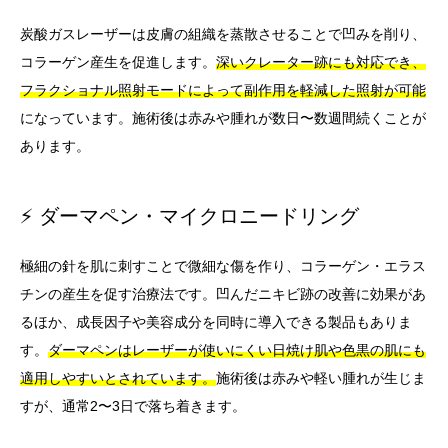
炭酸ガスレーザーは皮膚の組織を蒸散させることで凹みを削り、
コラーゲン産生を促進します。
深いクレーター跡にも対応でき、
フラクショナル照射モードによって副作用を軽減した照射が可能
になっています。施術後は赤みや腫れが数日〜数週間続くことが
あります。
⚡ ダーマペン・マイクロニードリング
極細の針を肌に刺すことで微細な傷を作り、コラーゲン・エラス
チンの産生を促す治療法です。凹んだニキビ跡の改善に効果があ
るほか、成長因子や美容成分を同時に導入できる製品もありま
す。
ダーマペンはレーザーが使いにくい日焼け肌や色黒の肌にも
適用しやすいとされています。
施術後は赤みや軽い腫れが生じま
すが、通常2〜3日で落ち着きます。