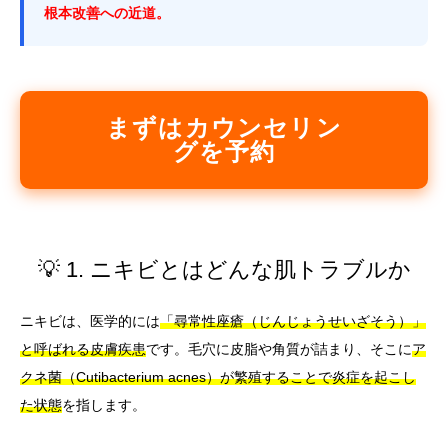
根本改善への近道。
まずはカウンセリン
グを予約
💡 1. ニキビとはどんな肌トラブルか
ニキビは、医学的には
「尋常性座瘡（じんじょうせいざそう）」
と呼ばれる皮膚疾患
です。毛穴に皮脂や角質が詰まり、そこに
ア
クネ菌（Cutibacterium acnes）が繁殖することで炎症を起こし
た状態
を指します。