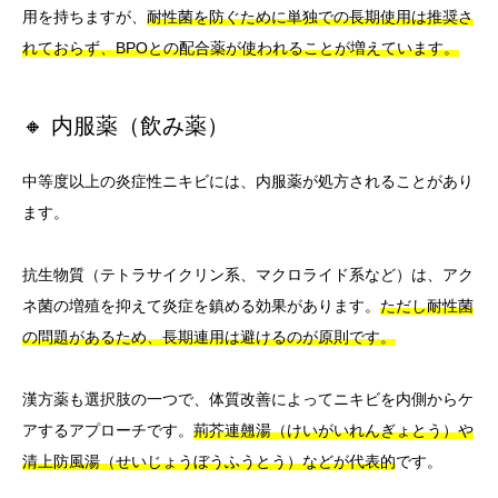
用を持ちますが、
耐性菌を防ぐために単独での長期使用は推奨さ
れておらず、BPOとの配合薬が使われることが増えています。
🔸 内服薬（飲み薬）
中等度以上の炎症性ニキビには、内服薬が処方されることがあり
ます。
抗生物質（テトラサイクリン系、マクロライド系など）は、アク
ネ菌の増殖を抑えて炎症を鎮める効果があります。
ただし耐性菌
の問題があるため、長期連用は避けるのが原則です。
漢方薬も選択肢の一つで、体質改善によってニキビを内側からケ
アするアプローチです。
荊芥連翹湯（けいがいれんぎょとう）や
清上防風湯（せいじょうぼうふうとう）などが代表的
です。