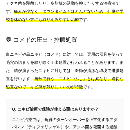
アクネ菌を殺菌したり、皮脂腺の活動を抑えたりする治療法で
す。
痛みが少なく、ダウンタイムもほとんどないため、仕事や学
校を休めない方にも取り組みやすい治療
です。
💬 コメドの圧出・排膿処置
白ニキビや黒ニキビ（コメド）に対しては、専用の器具を使って
毛穴の詰まりを取り除く圧出処置が行われることがあります。ま
た、膿が溜まったニキビに対しては、医師が清潔な環境で排膿処
置を行います。
自分で行う「ニキビつぶし」とは異なり、適切な
処置なのでニキビ跡が残りにくいのが特徴
です。
Q. ニキビ治療で保険が使える薬はありますか？
ニキビ治療では、角質のターンオーバーを正常化するアダ
パレン（ディフェリンゲル）や、アクネ菌を殺菌する過酸