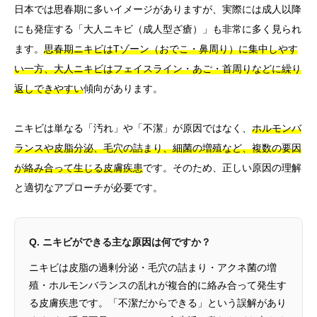
日本では思春期に多いイメージがありますが、実際には成人以降
にも発症する「大人ニキビ（成人型ざ瘡）」も非常に多く見られ
ます。
思春期ニキビはTゾーン（おでこ・鼻周り）に集中しやす
い一方、大人ニキビはフェイスライン・あご・首周りなどに繰り
返しできやすい
傾向があります。
ニキビは単なる「汚れ」や「不潔」が原因ではなく、
ホルモンバ
ランスや皮脂分泌、毛穴の詰まり、細菌の増殖など、複数の要因
が絡み合って生じる皮膚疾患
です。そのため、正しい原因の理解
と適切なアプローチが必要です。
Q. ニキビができる主な原因は何ですか？
ニキビは皮脂の過剰分泌・毛穴の詰まり・アクネ菌の増
殖・ホルモンバランスの乱れが複合的に絡み合って発生す
る皮膚疾患です。「不潔だからできる」という誤解があり