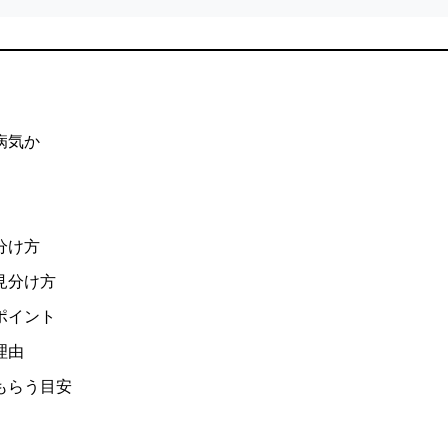
病気か
分け方
見分け方
ポイント
理由
もらう目安