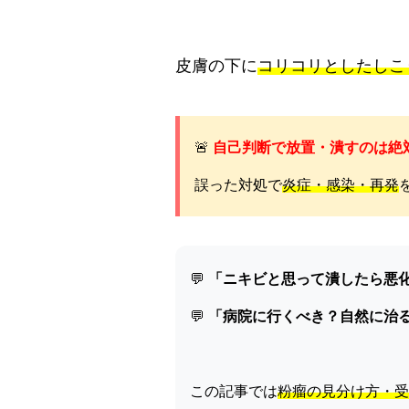
皮膚の下に
コリコリとしたしこ
🚨
自己判断で放置・潰すのは絶
誤った対処で
炎症・感染・再発
💬
「ニキビと思って潰したら悪
💬
「病院に行くべき？自然に治
この記事では
粉瘤の見分け方・受