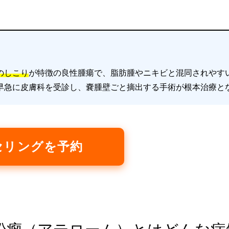
のしこり
が特徴の良性腫瘍で、脂肪腫やニキビと混同されやす
早急に皮膚科を受診し、嚢腫壁ごと摘出する手術が根本治療と
セリングを予約