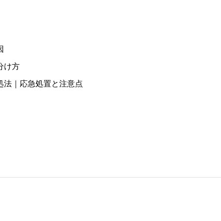
因
分け方
処法｜応急処置と注意点