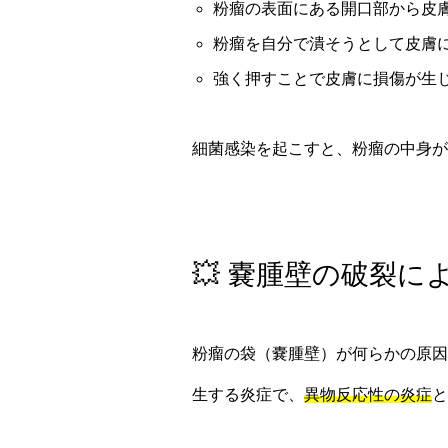
粉瘤の表面にある開口部から皮
粉瘤を自分で潰そうとして皮膚
強く押すことで皮膚に損傷が生
細菌感染を起こすと、粉瘤の中身が
💥 嚢腫壁の破裂に
粉瘤の袋（嚢腫壁）が何らかの原因
生する炎症で、
異物反応性の炎症
と