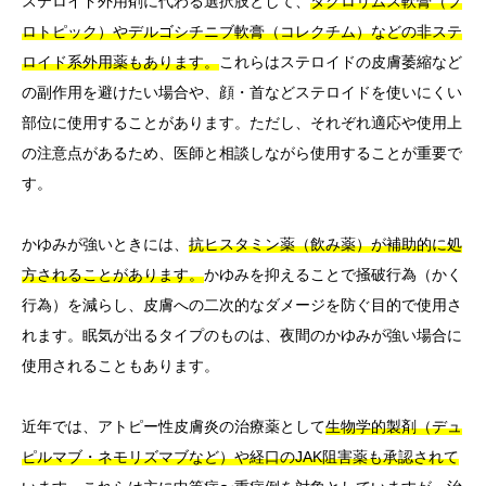
ステロイド外用剤に代わる選択肢として、
タクロリムス軟膏（プ
ロトピック）やデルゴシチニブ軟膏（コレクチム）などの非ステ
ロイド系外用薬もあります。
これらはステロイドの皮膚萎縮など
の副作用を避けたい場合や、顔・首などステロイドを使いにくい
部位に使用することがあります。ただし、それぞれ適応や使用上
の注意点があるため、医師と相談しながら使用することが重要で
す。
かゆみが強いときには、
抗ヒスタミン薬（飲み薬）が補助的に処
方されることがあります。
かゆみを抑えることで掻破行為（かく
行為）を減らし、皮膚への二次的なダメージを防ぐ目的で使用さ
れます。眠気が出るタイプのものは、夜間のかゆみが強い場合に
使用されることもあります。
近年では、アトピー性皮膚炎の治療薬として
生物学的製剤（デュ
ピルマブ・ネモリズマブなど）や経口のJAK阻害薬も承認されて