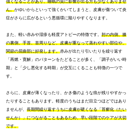
強くなることがあり、睡眠の質に影響が出る方も少なくありませ
ん。
かゆいからといって強くかいてしまうと、皮膚が傷ついて炎
症がさらに広がるという悪循環に陥りやすくなります。
また、軽い赤みや湿疹も軽度アトピーの特徴です。
肘の内側、膝
の裏側、手首、首周りなど、皮膚が重なって蒸れやすい部位や、
関節の屈曲部に好発します。
赤みが出たり引いたりを繰り返す
「再燃・寛解」のパターンをたどることが多く、「調子がいい時
期」と「少し悪化する時期」が交互にくることも特徴の一つで
す。
さらに、皮膚が薄くなったり、かき傷のような痕が残りやすかっ
たりすることもあります。軽度のうちはまだ目立つほどではあり
ませんが、
長期間繰り返すうちに皮膚が硬くなる「苔癬化（たい
せんか）」につながることもあるため、早い段階でのケアが大切
です。