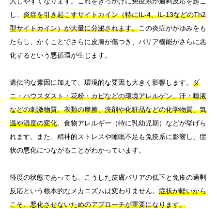
入しやすくなります。これをきっかけに免疫系が過剰反応を起こ
し、
炎症を引き起こすサイトカイン（特にIL-4、IL-13などのTh2
型サイトカイン）が大量に分泌されます。
この炎症がかゆみをも
たらし、かくことでさらに皮膚が傷つき、バリア機能がさらに悪
化するという悪循環が生じます。
遺伝的な素因に加えて、環境的な要因も大きく影響します。
ダ
ニ・ハウスダスト・花粉・カビなどの環境アレルゲン、汗・唾液
などの刺激物質、衣類の摩擦、洗剤や化粧品などの化学物質、気
温や湿度の変化
、食物アレルギー（特に乳幼児期）などが挙げら
れます。また、精神的ストレスや睡眠不足も免疫系に影響し、症
状の悪化につながることがわかっています。
軽度の状態であっても、こうした皮膚バリアの低下と免疫の過剰
反応という根本的なメカニズムは変わりません。
症状が軽いから
こそ、悪化させないためのアプローチが重要になります。