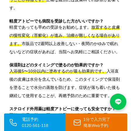
す。
軽度アトピーでも病院を受診した方がいいですか？
軽度であっても早めの受診をお勧めします。
放置すると皮膚
の慢性変化（苔癬化）が進み、治療が難しくなる場合があり
ます。
市販品で2週間以上改善しない・夜間のかゆみで眠れ
ないなどの症状があれば、当院へお気軽にご相談ください。
保湿剤はどのタイミングで塗るのが効果的ですか？
入浴後5〜10分以内に塗布するのが最も効果的です。
入浴直
後の皮膚は水分を含んでいるため、このタイミングで保湿剤
を塗ることで水分の蒸散を防げます。症状が落ち着いた後も
継続して使用することが、再燃予防のために重要です。
ステロイド外用薬は軽度アトピーに使っても安全ですか？
医師の指示に従って正しく使用すれば、外用（塗り薬）とし
電話予約
1分で入力完了
てのステロイドの副作用リスクは限定的です。
軽度アトピー
0120-561-118
簡単Web予約