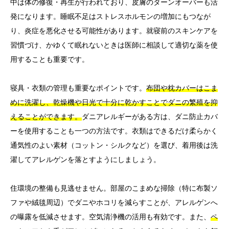
中は体の修復・再生が行われており、皮膚のターンオーバーも活
発になります。睡眠不足はストレスホルモンの増加にもつなが
り、炎症を悪化させる可能性があります。就寝前のスキンケアを
習慣づけ、かゆくて眠れないときは医師に相談して適切な薬を使
用することも重要です。
寝具・衣類の管理も重要なポイントです。
布団や枕カバーはこま
めに洗濯し、乾燥機や日光で十分に乾かすことでダニの繁殖を抑
えることができます。
ダニアレルギーがある方は、ダニ防止カバ
ーを使用することも一つの方法です。衣類はできるだけ柔らかく
通気性のよい素材（コットン・シルクなど）を選び、着用後は洗
濯してアレルゲンを落とすようにしましょう。
住環境の整備も見逃せません。部屋のこまめな掃除（特に布製ソ
ファや絨毯周辺）でダニやホコリを減らすことが、アレルゲンへ
の曝露を低減させます。空気清浄機の活用も有効です。また、
ペ