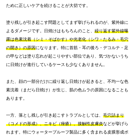
ために正しいケアを続けることが大切です。
塗り残しが引き起こす問題としてまず挙げられるのが、紫外線に
よるダメージです。日焼けはもちろんのこと、
繰り返す紫外線曝
露は色素沈着（シミ・そばかす）や光老化（シワ・たるみ・毛穴
の開き）の原因
になります。特に首筋・耳の後ろ・デコルテ・足
の甲などは塗り忘れが起こりやすい部位であり、気づかないうち
に日焼けが進行しているケースも少なくありません。
また、顔の一部分だけに繰り返し日焼けが起きると、不均一な色
素沈着（まだら日焼け）が生じ、肌の色ムラの原因になることも
あります。
一方、落とし残しが引き起こすトラブルとしては、
毛穴詰まり
（コメドの形成）、ニキビ（痤瘡）、接触性皮膚炎
などが挙げら
れます。特にウォータープルーフ製品に多く含まれる皮膜形成ポ