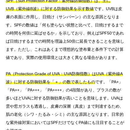
SPF（Sun Protection Factor：紫外線防御指数）は、主に
UVB（紫外線B波）に対する防御効果を示す数値
です。UVBは皮
膚の表面に作用し、日焼け（サンバーン）の主な原因となりま
す。SPFの数値は「何も塗らない状態と比べて、日焼けするまで
の時間を何倍に延ばせるか」を示しており、例えばSPF50であれ
ば日焼けするまでの時間を理論上50倍に延長できることを意味し
ます。ただし、これはあくまで理想的な塗布量と条件下での計算
値であり、実際の使用環境とは大きく異なる場合があります。
PA（Protection Grade of UVA：UVA防御指数）はUVA（紫外線A
波）に対する防御効果を「＋」の数で表したもの
です。「PA+」
「PA++」「PA+++」「PA++++」の4段階があり、プラスの数が
多いほどUVAに対する防御効果が高いことを意味します。UVAは
雲や窓ガラスも透過し、皮膚の深層（真皮）まで到達するため、
肌の老化（シワ・たるみ・シミ）の主な原因となります。日常的
な紫外線対策においてはSPFだけでなくPA値にも注目することが