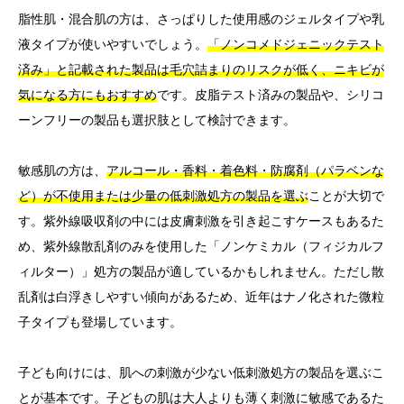
脂性肌・混合肌の方は、さっぱりした使用感のジェルタイプや乳
液タイプが使いやすいでしょう。
「ノンコメドジェニックテスト
済み」と記載された製品は毛穴詰まりのリスクが低く、ニキビが
気になる方にもおすすめ
です。皮脂テスト済みの製品や、シリコ
ーンフリーの製品も選択肢として検討できます。
敏感肌の方は、
アルコール・香料・着色料・防腐剤（パラベンな
ど）が不使用または少量の低刺激処方の製品を選ぶ
ことが大切で
す。紫外線吸収剤の中には皮膚刺激を引き起こすケースもあるた
め、紫外線散乱剤のみを使用した「ノンケミカル（フィジカルフ
ィルター）」処方の製品が適しているかもしれません。ただし散
乱剤は白浮きしやすい傾向があるため、近年はナノ化された微粒
子タイプも登場しています。
子ども向けには、肌への刺激が少ない低刺激処方の製品を選ぶこ
とが基本です。子どもの肌は大人よりも薄く刺激に敏感であるた