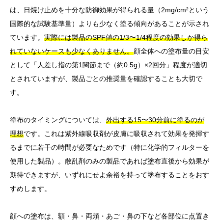
は、日焼け止めを十分な防御効果が得られる量（2mg/cm²という
国際的な試験基準量）よりも少なく塗る傾向があることが示され
ています。
実際には製品のSPF値の1/3〜1/4程度の効果しか得ら
れていないケースも少なくありません。
顔全体への塗布量の目安
として「人差し指の第1関節まで（約0.5g）×2回分」程度が適切
とされていますが、製品ごとの推奨量を確認することも大切で
す。
塗布のタイミングについては、
外出する15〜30分前に塗るのが
理想
です。これは紫外線吸収剤が皮膚に吸収されて効果を発揮す
るまでに若干の時間が必要なためです（特に化学的フィルターを
使用した製品）。散乱剤のみの製品であれば塗布直後から効果が
期待できますが、いずれにせよ余裕を持って塗布することをおす
すめします。
顔への塗布は、額・鼻・両頬・あご・鼻の下など各部位に点置き