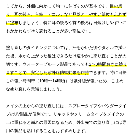
してから、外側に向かって均一に伸ばすのが基本です。
目の周
り、耳の後ろ、首筋、デコルテなど見落としやすい部位も忘れず
に塗布
しましょう。特に耳の後ろや首の後ろは日焼けしやすいに
もかかわらず塗り忘れることが多い部位です。
塗り直しのタイミングについては、汗をかいた後やタオルで拭い
た後、水から上がった後はできるだけ速やかに塗り直すことが大
切です。ウォータープルーフ製品であっても
2〜3時間おきに塗り
直すことで、安定した紫外線防御効果を維持
できます。特に日差
しの強い時間帯（10時〜14時頃）は紫外線が強いため、こまめ
な塗り直しを意識しましょう。
メイクの上からの塗り直しには、スプレータイプやパウダータイ
プのUV製品が便利です。リキッドやクリームタイプをメイクの
上に重ねると崩れの原因になるため、外出先での塗り直しには専
用の製品を活用することをおすすめします。