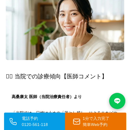
👨‍⚕️ 当院での診療傾向【医師コメント】
高桑康太 医師（当院治療責任者）より
「当院では、日焼け止めの「落とし残し」によるニキビや
電話予約
1分で入力完了
毛穴詰まりでご相談にいらっしゃる患者様が多く、
ウォー
0120-561-118
簡単Web予約
タープルーフ製品をご使用の方ほどクレンジング不足によ