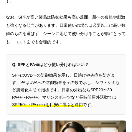
す。
なお、SPFが高い製品は防御効果も高い反面、肌への負担や刺激
も強くなる傾向があります。日常使いの場合は必要以上に高い数
値のものを選ばず、シーンに応じて使い分けることが肌にとって
も、コスト面でも合理的です。
Q. SPFとPA値はどう使い分ければいい？
SPFはUVBへの防御効果を示し、日焼けや炎症を防ぎま
す。PAはUVAへの防御効果を＋の数で示し、シワ・シミな
ど肌老化を防ぐ指標です。日常の外出ならSPF20〜30・
PA++〜PA+++、マリンスポーツなど長時間屋外活動では
SPF50+・PA++++を目安に選ぶと適切
です。