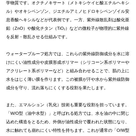
学物質です。オクチノキサート（メトキシケイヒ酸エチルヘキシ
ル）やオキシベンゾン、ジエチルアミノヒドロキシベンゾイル安
息香酸ヘキシルなどが代表例です。一方、紫外線散乱剤は酸化亜
鉛（ZnO）や酸化チタン（TiO₂）などの微粒子が物理的に紫外線
を反射・散乱させる仕組みです。
ウォータープルーフ処方では、これらの紫外線防御成分を水に溶
けにくい油性成分や皮膜形成ポリマー（シリコーン系ポリマーや
アクリレート系ポリマーなど）と組み合わせることで、肌の上に
水をはじく薄い膜を作ります。この被膜が汗や水から紫外線防御
成分を守り、流れ落ちにくくする役割を果たします。
また、エマルション（乳化）技術も重要な役割を担っています。
「W/O型（油中水型）」と呼ばれる処方では、水を油の中に閉じ
込めた構造をとるため、外側が油性成分で覆われた状態になり、
水に触れても崩れにくい特性を持ちます。これが通常の「O/W型