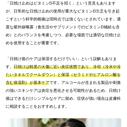
「日焼け止めはビタミンD不足を招く」という意見もあります
が、日常的な日焼け止めの使用が重大なビタミンD欠乏を引き起
こすという科学的根拠は現時点では強くないとされています。適
度な紫外線曝露（食生活やサプリメントでのビタミンD補給も含
め）とのバランスを考慮しつつ、必要な場面では適切な日焼け止
めを使用することが重要です。
「日焼け後のケアは保湿するだけでいい」という誤解もありま
す。
日焼けは軽度の火傷に近い炎症状態であり、冷却（冷水や冷
たいタオルでクールダウン）と保湿（セラミドやヒアルロン酸を
含む保湿剤）が基本ケア
です。アルコールが含まれる製品や刺激
の強いスキンケアは炎症を悪化させる可能性があるため、日焼け
後はできるだけシンプルなケアに留め、症状が強い場合は皮膚科
に相談することをおすすめします。