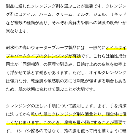
製品に適したクレンジング剤を選ぶことが重要です。クレンジン
グ剤にはオイル、バーム、クリーム、ミルク、ジェル、リキッド
など複数の種類があり、それぞれ溶解力や肌への刺激の度合いが
異なります。
耐水性の高いウォータープルーフ製品には、一般的に
オイルタイ
プやバームタイプのクレンジングが有効
です。これらは油性成分
同士が「同類相溶」の原理で馴染み、日焼け止めの皮膜を効率よ
く浮かせて落とす働きがあります。ただし、オイルクレンジング
は強力な分、乾燥肌や敏感肌の方には刺激が強すぎる場合もある
ため、肌の状態に合わせて選ぶことが大切です。
クレンジングの正しい手順について説明します。まず、手を清潔
に洗ってから
乾いた肌にクレンジング剤を適量とり、顔全体に優
しくなじませます。このとき、摩擦を最小限にすることが重要
で
す。ゴシゴシ擦るのではなく、指の腹を使って円を描くように軽