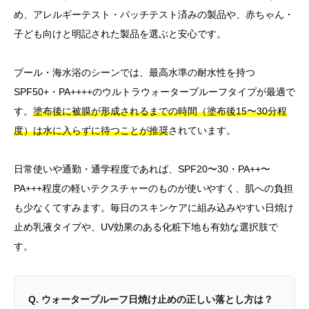
め、アレルギーテスト・パッチテスト済みの製品や、赤ちゃん・
子ども向けと明記された製品を選ぶと安心です。
プール・海水浴のシーンでは、最高水準の耐水性を持つ
SPF50+・PA++++のウルトラウォータープルーフタイプが最適で
す。
塗布後に被膜が形成されるまでの時間（塗布後15〜30分程
度）は水に入らずに待つことが推奨
されています。
日常使いや通勤・通学程度であれば、SPF20〜30・PA++〜
PA+++程度の軽いテクスチャーのものが使いやすく、肌への負担
も少なくてすみます。毎日のスキンケアに組み込みやすい日焼け
止め乳液タイプや、UV効果のある化粧下地も有効な選択肢で
す。
Q. ウォータープルーフ日焼け止めの正しい落とし方は？