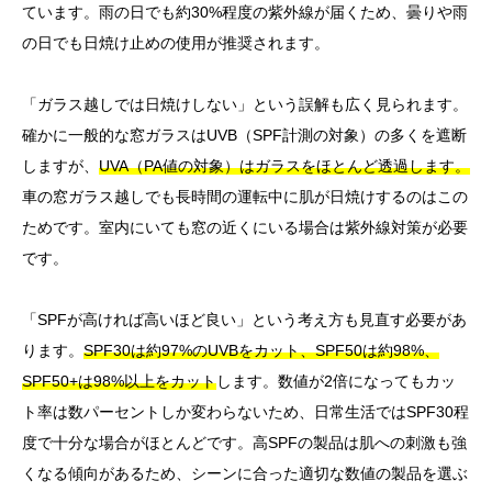
ています。雨の日でも約30%程度の紫外線が届くため、曇りや雨
の日でも日焼け止めの使用が推奨されます。
「ガラス越しでは日焼けしない」という誤解も広く見られます。
確かに一般的な窓ガラスはUVB（SPF計測の対象）の多くを遮断
しますが、
UVA（PA値の対象）はガラスをほとんど透過します。
車の窓ガラス越しでも長時間の運転中に肌が日焼けするのはこの
ためです。室内にいても窓の近くにいる場合は紫外線対策が必要
です。
「SPFが高ければ高いほど良い」という考え方も見直す必要があ
ります。
SPF30は約97%のUVBをカット、SPF50は約98%、
SPF50+は98%以上をカット
します。数値が2倍になってもカッ
ト率は数パーセントしか変わらないため、日常生活ではSPF30程
度で十分な場合がほとんどです。高SPFの製品は肌への刺激も強
くなる傾向があるため、シーンに合った適切な数値の製品を選ぶ