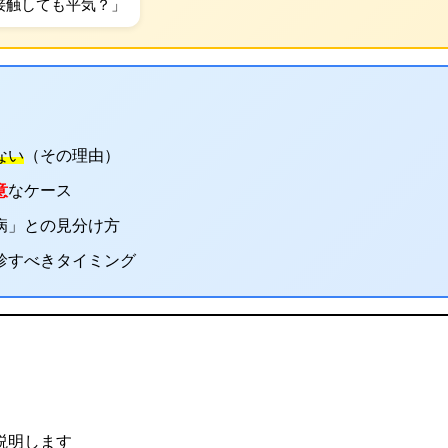
接触しても平気？」
ない
（その理由）
意
なケース
病」との見分け方
診すべきタイミング
説明します