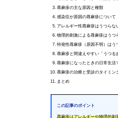
蕁麻疹の主な原因と種類
感染症が原因の蕁麻疹について
アレルギー性蕁麻疹はうつらな
物理的刺激による蕁麻疹はうつ
特発性蕁麻疹（原因不明）はう
蕁麻疹と間違えやすい「うつる
蕁麻疹になったときの日常生活
蕁麻疹の治療と受診のタイミン
まとめ
この記事のポイント
蕁麻疹はアレルギーや物理的刺