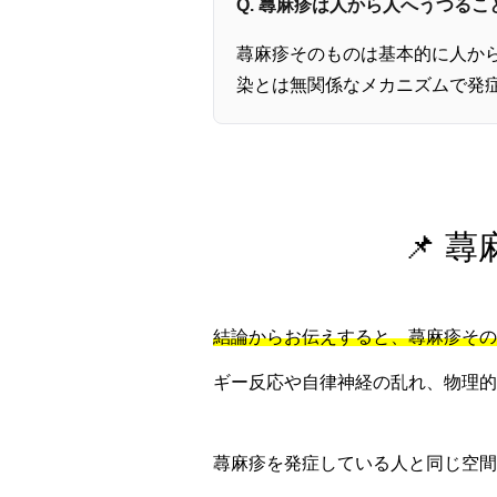
Q. 蕁麻疹は人から人へうつる
蕁麻疹そのものは基本的に人か
染とは無関係なメカニズムで発
📌 
結論からお伝えすると、蕁麻疹その
ギー反応や自律神経の乱れ、物理的
蕁麻疹を発症している人と同じ空間