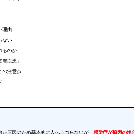
い理由
らない
つるのか
皮膚疾患」
での注意点
グ
激が原因のため基本的に人へうつらない
が、
感染症が原因の場