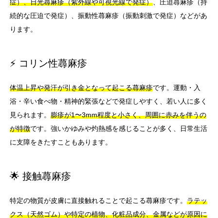
症）、日光蕁麻疹（紫外線や可視光線で発症）
、圧迫蕁麻疹（持
続的な圧迫で発症）、振動性蕁麻疹（振動刺激で発症）などがあ
ります。
⚡ コリン性蕁麻疹
体温上昇や発汗が引き金となって起こる蕁麻疹
です。運動・入
浴・辛い食べ物・精神的緊張などで発症しやすく、若い人に多く
見られます。
膨疹が1〜3mm程度と小さく、周囲に赤みを伴うの
が特徴
です。強いかゆみや灼熱感を感じることが多く、日常生活
に支障をきたすこともあります。
🌟 接触蕁麻疹
特定の物質が皮膚に直接触れることで起こる蕁麻疹です。
ラテッ
クス（天然ゴム）や特定の植物、化粧品成分、金属などが原因に