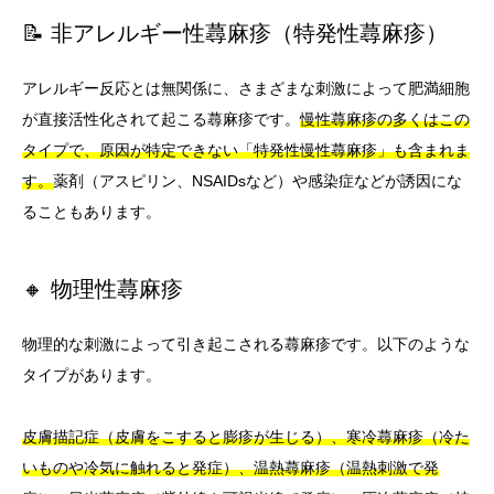
📝 非アレルギー性蕁麻疹（特発性蕁麻疹）
アレルギー反応とは無関係に、さまざまな刺激によって肥満細胞
が直接活性化されて起こる蕁麻疹です。
慢性蕁麻疹の多くはこの
タイプで、原因が特定できない「特発性慢性蕁麻疹」も含まれま
す。
薬剤（アスピリン、NSAIDsなど）や感染症などが誘因にな
ることもあります。
🔸 物理性蕁麻疹
物理的な刺激によって引き起こされる蕁麻疹です。以下のような
タイプがあります。
皮膚描記症（皮膚をこすると膨疹が生じる）、寒冷蕁麻疹（冷た
いものや冷気に触れると発症）、温熱蕁麻疹（温熱刺激で発