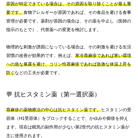
原因が特定できている場合は、その原因を取り除くことが最も重
要です。
食物アレルギーが原因であれば、その食品を避ける食事
管理が必要です。薬剤が原因の場合は、その薬を中止し（医師の
指示のもとで）、代替薬への変更を検討します。
物理的な刺激が誘因になっている場合は、その刺激を避ける生活
習慣の改善が効果的です。例えば、
寒冷蕁麻疹であれば寒い環境
への急な暴露を避け、コリン性蕁麻疹であれば急激な体温上昇を
防ぐ
などの工夫が必要です。
💬 抗ヒスタミン薬（第一選択薬）
蕁麻疹の薬物療法の中心は抗ヒスタミン薬です。
ヒスタミンの受
容体（H1受容体）をブロックすることで、かゆみや膨疹を抑え
ます。現在は眠気の副作用が少ない第2世代の抗ヒスタミン薬が
主に使用されます。