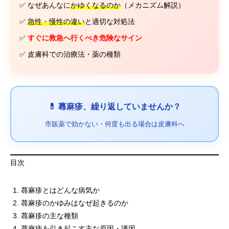
✅ なぜあんなに
かゆくなるのか
（メカニズム解説）
✅
急性・慢性の違い
と適切な対処法
✅
すぐに救急へ行くべき危険なサイン
✅ 皮膚科での治療法・薬の種類
💊 蕁麻疹、繰り返していませんか？
市販薬で効かない・何度も出る場合は皮膚科へ
目次
蕁麻疹とはどんな病気か
蕁麻疹のかゆみはなぜ起きるのか
蕁麻疹の主な種類
蕁麻疹を引き起こす主な原因・誘因