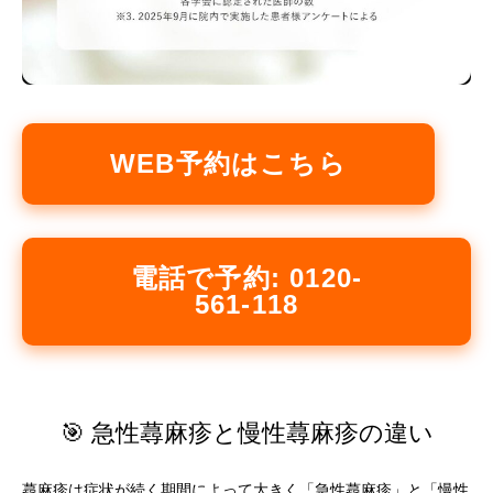
WEB予約はこちら
電話で予約: 0120-
561-118
🎯 急性蕁麻疹と慢性蕁麻疹の違い
蕁麻疹は症状が続く期間によって大きく「急性蕁麻疹」と「慢性