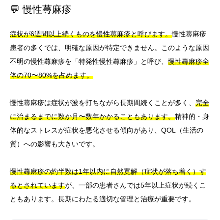
💬 慢性蕁麻疹
症状が6週間以上続くものを慢性蕁麻疹と呼びます。
慢性蕁麻疹
患者の多くでは、明確な原因が特定できません。このような原因
不明の慢性蕁麻疹を「特発性慢性蕁麻疹」と呼び、
慢性蕁麻疹全
体の70〜80%を占めます。
慢性蕁麻疹は症状が波を打ちながら長期間続くことが多く、
完全
に治まるまでに数か月〜数年かかることもあります。
精神的・身
体的なストレスが症状を悪化させる傾向があり、QOL（生活の
質）への影響も大きいです。
慢性蕁麻疹の約半数は1年以内に自然寛解（症状が落ち着く）す
るとされています
が、一部の患者さんでは5年以上症状が続くこ
ともあります。長期にわたる適切な管理と治療が重要です。