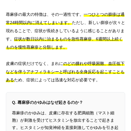
蕁麻疹の最大の特徴は、その一過性です。
一つひとつの膨疹は通
常24時間以内に消えてしまいます。
ただし、新しい膨疹が次々と
現れることで、症状が長続きしているように感じることがありま
す。
症状が数日以内に治まるものを急性蕁麻疹、6週間以上続く
ものを慢性蕁麻疹と分類します。
皮膚の症状だけでなく、まれに
のどの腫れや呼吸困難、血圧低下
などを伴うアナフィラキシーと呼ばれる全身反応を起こすことも
ある
ため、症状によっては迅速な対応が必要です。
Q. 蕁麻疹のかゆみはなぜ起きるのか？
蕁麻疹のかゆみは、皮膚に存在する肥満細胞（マスト細
胞）が刺激を受けてヒスタミンを放出することで起きま
す。ヒスタミンが知覚神経を直接刺激してかゆみを引き起