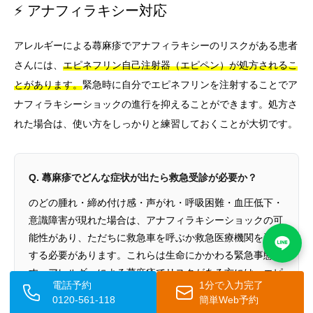
⚡ アナフィラキシー対応
アレルギーによる蕁麻疹でアナフィラキシーのリスクがある患者
さんには、
エピネフリン自己注射器（エピペン）が処方されるこ
とがあります。
緊急時に自分でエピネフリンを注射することでア
ナフィラキシーショックの進行を抑えることができます。処方さ
れた場合は、使い方をしっかりと練習しておくことが大切です。
Q. 蕁麻疹でどんな症状が出たら救急受診が必要か？
のどの腫れ・締め付け感・声がれ・呼吸困難・血圧低下・
意識障害が現れた場合は、アナフィラキシーショックの可
能性があり、ただちに救急車を呼ぶか救急医療機関を受診
する必要があります。これらは生命にかかわる緊急事態で
す。アレルギーによる蕁麻疹でリスクがある方には、エピ
電話予約
1分で入力完了
ネフリン自己注射器（エピペン）が処方される場合もあり
0120-561-118
簡単Web予約
ます。