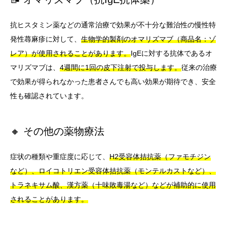
抗ヒスタミン薬などの通常治療で効果が不十分な難治性の慢性特
発性蕁麻疹に対して、
生物学的製剤のオマリズマブ（商品名：ゾ
レア）が使用されることがあります。
IgEに対する抗体であるオ
マリズマブは、
4週間に1回の皮下注射で投与します。
従来の治療
で効果が得られなかった患者さんでも高い効果が期待でき、安全
性も確認されています。
🔸 その他の薬物療法
症状の種類や重症度に応じて、
H2受容体拮抗薬（ファモチジン
など）、ロイコトリエン受容体拮抗薬（モンテルカストなど）、
トラネキサム酸、漢方薬（十味敗毒湯など）などが補助的に使用
されることがあります。