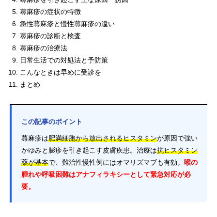
蕁麻疹の症状の特徴
急性蕁麻疹と慢性蕁麻疹の違い
蕁麻疹の診断と検査
蕁麻疹の治療法
日常生活での対処法と予防策
こんなときは早めに受診を
まとめ
この記事のポイント
蕁麻疹は
肥満細胞から放出されるヒスタミン
が原因で強い
かゆみと膨疹を引き起こす皮膚疾患。治療は
抗ヒスタミン
薬が基本
で、難治性慢性例にはオマリズマブも有効。
喉の
腫れや呼吸困難はアナフィラキシーとして緊急対応が必
要。