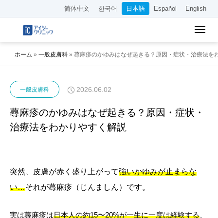
简体中文
한국어
日本語
Español
English
ホーム
»
一般皮膚科
»
蕁麻疹のかゆみはなぜ起きる？原因・症状・治療法を
2026.06.02
一般皮膚科
蕁麻疹のかゆみはなぜ起きる？原因・症状・
治療法をわかりやすく解説
突然、皮膚が赤く盛り上がって
強いかゆみが止まらな
い…
それが蕁麻疹（じんましん）です。
実は蕁麻疹は
日本人の約15〜20%が一生に一度は経験する
、