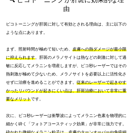
由
ピコトーニングが肝斑に対して有効とされる理由は、主に以下の
ような点にあります。
まず、照射時間が極めて短いため、
皮膚への熱ダメージが最小限
に抑えられます
。肝斑のメラノサイトは熱などの刺激に対して過
敏に反応してメラニンを増産しますが、ピコ秒レーザーではその
熱刺激が極めて少ないため、メラノサイトを必要以上に活性化さ
せずに治療を進めることができます。
従来のレーザーで起きやす
かったリバウンドが起きにくい点は、肝斑治療において非常に重
要なメリット
です。
次に、ピコ秒レーザーは衝撃波によってメラニン色素を物理的に
細かく砕く「フォトアコースティック効果」が非常に強力です。
砕かれた微細なメラニン粒子は、皮膚のターンオーバーや免疫細