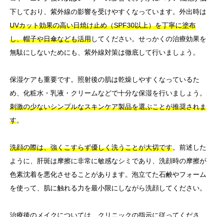
下しており、紫外線の影響を受けやすくなっています。外出時は
UVカット効果の高い日焼け止め（SPF30以上）を丁寧に塗布
し、帽子や日傘なども活用
してください。せっかくの治療効果を
無駄にしないためにも、紫外線対策は徹底して行いましょう。
保湿ケアも重要です。照射後の肌は乾燥しやすくなっているた
め、化粧水・乳液・クリームなどで十分な保湿を行いましょう。
刺激の少ないシンプルなスキンケア製品を選ぶことが推奨されま
す
。
洗顔の際は、強くこすらず優しく洗うことが大切です
。前述した
ように、肝斑は摩擦に非常に敏感なシミであり、洗顔時の摩擦が
色素沈着を悪化させることがあります。泡立てた石鹸やフォーム
を使って、肌に触れる力を最小限にしながら洗顔してください。
治療後のメイクについては、クリニックの指示に従ってくださ