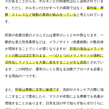
スがあることからも、ホルモンとの関連性は広く認知されていま
す。ただし、ホルモンだけがすべての原因ではなく、
紫外線・摩
擦・ストレスなど複数の要因が絡み合っている
と考えられていま
す。
肝斑の色素沈着のメカニズムは通常のシミとやや異なります。一
般的な老人性色素斑などは、メラノサイト（色素細胞）の数自体
が増加することでシミが濃くなりますが、
肝斑の場合はメラノサ
イトの数はほぼ正常のまま、一つひとつのメラノサイトが過剰に
活性化してメラニンを大量に産生することが主な原因
とされてい
ます。この特性が、通常のシミと異なる治療アプローチを必要と
する理由の一つです。
また、
肝斑は摩擦に非常に敏感です
。洗顔やスキンケアの際に強
くこすることで悪化したり、マスクや衣類による摩擦でも色素が
増強することがあります。日常生活の中で知らず知らずのうちに