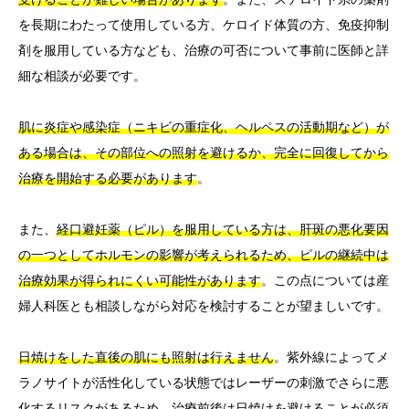
を長期にわたって使用している方、ケロイド体質の方、免疫抑制
剤を服用している方なども、治療の可否について事前に医師と詳
細な相談が必要です。
肌に炎症や感染症（ニキビの重症化、ヘルペスの活動期など）が
ある場合は、その部位への照射を避けるか、完全に回復してから
治療を開始する必要があります
。
また、
経口避妊薬（ピル）を服用している方は、肝斑の悪化要因
の一つとしてホルモンの影響が考えられるため、ピルの継続中は
治療効果が得られにくい可能性があります
。この点については産
婦人科医とも相談しながら対応を検討することが望ましいです。
日焼けをした直後の肌にも照射は行えません
。紫外線によってメ
ラノサイトが活性化している状態ではレーザーの刺激でさらに悪
化するリスクがあるため、治療前後は日焼けを避けることが必須