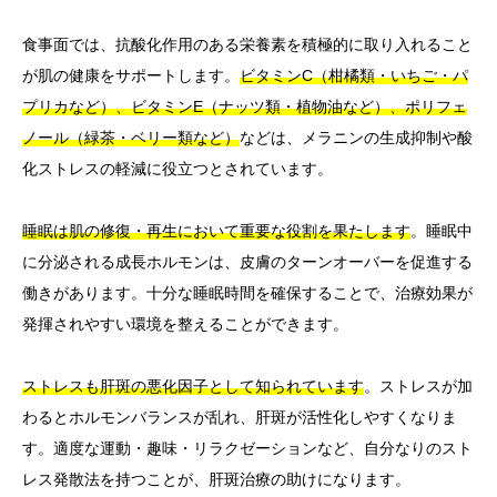
食事面では、抗酸化作用のある栄養素を積極的に取り入れること
が肌の健康をサポートします。
ビタミンC（柑橘類・いちご・パ
プリカなど）、ビタミンE（ナッツ類・植物油など）、ポリフェ
ノール（緑茶・ベリー類など）
などは、メラニンの生成抑制や酸
化ストレスの軽減に役立つとされています。
睡眠は肌の修復・再生において重要な役割を果たします
。睡眠中
に分泌される成長ホルモンは、皮膚のターンオーバーを促進する
働きがあります。十分な睡眠時間を確保することで、治療効果が
発揮されやすい環境を整えることができます。
ストレスも肝斑の悪化因子として知られています
。ストレスが加
わるとホルモンバランスが乱れ、肝斑が活性化しやすくなりま
す。適度な運動・趣味・リラクゼーションなど、自分なりのスト
レス発散法を持つことが、肝斑治療の助けになります。