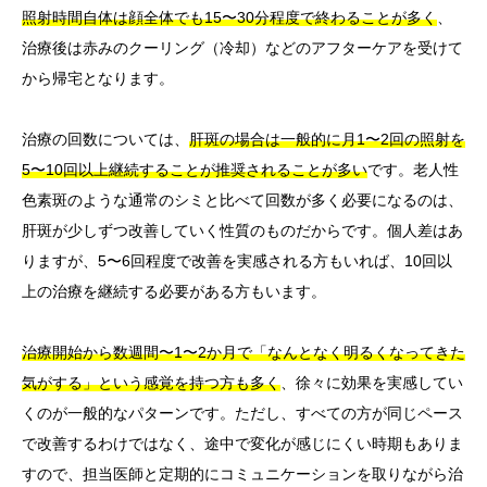
照射時間自体は顔全体でも15〜30分程度で終わることが多く
、
治療後は赤みのクーリング（冷却）などのアフターケアを受けて
から帰宅となります。
治療の回数については、
肝斑の場合は一般的に月1〜2回の照射を
5〜10回以上継続することが推奨されることが多い
です。老人性
色素斑のような通常のシミと比べて回数が多く必要になるのは、
肝斑が少しずつ改善していく性質のものだからです。個人差はあ
りますが、5〜6回程度で改善を実感される方もいれば、10回以
上の治療を継続する必要がある方もいます。
治療開始から数週間〜1〜2か月で「なんとなく明るくなってきた
気がする」という感覚を持つ方も多く
、徐々に効果を実感してい
くのが一般的なパターンです。ただし、すべての方が同じペース
で改善するわけではなく、途中で変化が感じにくい時期もありま
すので、担当医師と定期的にコミュニケーションを取りながら治