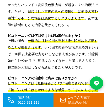
かったリバウンド（炎症後色素沈着）が起きにくい治療法で
す。ただし、
日焼けした直後の肌への照射や、治療後の紫外
線対策が不十分な場合は悪化するリスクがあります
。必ず医
師の診断のもとで治療を受けてください。
ピコトーニングは何回受ければ効果が出ますか？
肝斑の場合、
一般的に月1〜2回の照射を5〜10回以上継続す
ることが推奨されます
。5〜6回で改善を実感される方もいれ
ば、10回以上必要な方もいるなど個人差があります。治療開
始から1〜2か月で「明るくなってきた」と感じる方も多く、
担当医師と相談しながら継続することが大切です。
ピコトーニングの治療中に痛みはありますか？
ピコトーニングは比較的痛みが少ない治療とされており、
「輪ゴムで軽くはじかれるような感覚」や「ほんのりとした
温かさ」と表現されることが多い
です。麻酔クリームなしで
電話予約
1分で入力完了
0120-561-118
簡単Web予約
受けられるケースも多く、痛みに敏感な方でも比較的受けや