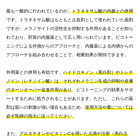
最も一般的に行われているのが、
トラネキサム酸の内服との併用
です。トラネキサム酸はもともと止血剤として使われていた薬剤
ですが、メラノサイトの活性化を抑制する作用があることが知ら
れており、肝斑の内服薬として広く用いられています。ピコトー
ニングによる外側からのアプローチと、内服薬による内側からの
アプローチを組み合わせることで、相乗効果が期待できます。
外用薬との併用も有効です。
ハイドロキノン（美白剤）やトレチ
ノイン（レチノイン酸）は、それぞれメラニン生成の抑制や皮膚
のターンオーバー促進作用があり
、ピコトーニングの効果をサポ
ートするために処方されることがあります。ただし、これらの薬
剤は肌への刺激が強い場合もあるため、
使用方法や量については
必ず医師の指示に従ってください
。
また、
グルタチオンやビタミンCを用いた点滴や注射（美白点