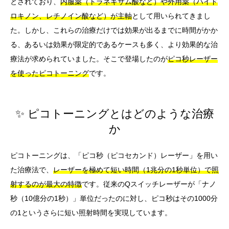
とされており、
内服薬（トラネキサム酸など）や外用薬（ハイド
ロキノン、レチノイン酸など）が主軸
として用いられてきまし
た。しかし、これらの治療だけでは効果が出るまでに時間がかか
る、あるいは効果が限定的であるケースも多く、より効果的な治
療法が求められていました。そこで登場したのが
ピコ秒レーザー
を使ったピコトーニング
です。
✨ ピコトーニングとはどのような治療
か
ピコトーニングは、「ピコ秒（ピコセカンド）レーザー」を用い
た治療法で、
レーザーを極めて短い時間（1兆分の1秒単位）で照
射するのが最大の特徴
です。従来のQスイッチレーザーが「ナノ
秒（10億分の1秒）」単位だったのに対し、ピコ秒はその1000分
の1というさらに短い照射時間を実現しています。