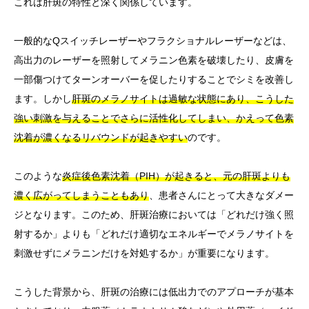
これは肝斑の特性と深く関係しています。
一般的なQスイッチレーザーやフラクショナルレーザーなどは、
高出力のレーザーを照射してメラニン色素を破壊したり、皮膚を
一部傷つけてターンオーバーを促したりすることでシミを改善し
ます。しかし
肝斑のメラノサイトは過敏な状態にあり、こうした
強い刺激を与えることでさらに活性化してしまい、かえって色素
沈着が濃くなるリバウンドが起きやすい
のです。
このような
炎症後色素沈着（PIH）が起きると、元の肝斑よりも
濃く広がってしまうこともあり
、患者さんにとって大きなダメー
ジとなります。このため、肝斑治療においては「どれだけ強く照
射するか」よりも「どれだけ適切なエネルギーでメラノサイトを
刺激せずにメラニンだけを対処するか」が重要になります。
こうした背景から、肝斑の治療には低出力でのアプローチが基本