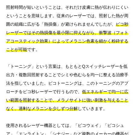
照射時間が短いということは、それだけ皮膚に熱が伝わりにくい
ということを意味します。従来のレーザーでは、照射した熱が周
囲の組織に広がる「熱損傷」が避けられませんでしたが、
ピコ秒
レーザーではその熱損傷を最小限に抑えながら、衝撃波（フォト
アコースティック効果）によってメラニン色素を細かく粉砕する
ことが可能
です。
「トーニング」という言葉は、もともとQスイッチレーザーを低
出力・複数回照射することでシミや色むらを均一に整える治療手
法を指していました。ピコトーニングは、このトーニングのアプ
ローチをピコ秒レーザーで行うもので、
低エネルギーで均一に広
い範囲を照射することで、メラノサイトに強い刺激を与えること
なく、過剰なメラニンを少しずつ分解
していきます。
使用されるレーザー機器としては、「ピコウェイ」「ピコシュ
ア」「エンライトン」「シナジー」など複数のメーカーの機器が