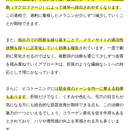
胞（マクロファージ）によって体外へ排出されやすくなります
。
この過程で、過剰に蓄積したメラニンが少しずつ減少していくこ
とが期待できます。
また、
低出力での照射を繰り返すことで、メラノサイトの過活性
状態を徐々に正常化していく効果も報告
されています。一度で劇
的に変化させるのではなく、複数回の治療を通じて少しずつ改善
を積み重ねていくアプローチは、肝斑のような繊細なシミへの対
応として理にかなっています。
さらに、ピコトーニングには
肌全体のトーンを均一に整える効果
もあります
。肝斑だけでなく、くすみや色むら、毛穴の目立ちが
気になる方にも総合的な肌質改善が期待できる点も、この治療の
魅力の一つといえるでしょう。コラーゲン産生を促す作用もある
とされており、ハリや透明感の向上を実感される方も多くいま
す。