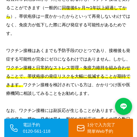
ることができます（一般的に
回復後6ヶ月〜1年以上経過してか
ら
）。帯状疱疹は一度かかったからといって再発しないわけでは
なく、免疫力が低下した際に再び発症する可能性があるためで
す。
ワクチン接種はあくまでも予防手段のひとつであり、接種後も発
症する可能性が完全にゼロになるわけではありません。しかし、
ワクチン接種と日常的なストレス管理・免疫力維持を組み合わせ
ることで、帯状疱疹の発症リスクを大幅に低減することが期待で
きます。
ワクチン接種を検討されている方は、かかりつけ医や医
療機関に相談してみることをお勧めします。
なお、ワクチン接種には副反応が生じることがあります。
接種部
位の痛み・腫れ・発赤は最も一般的な副反応で、多くの場合数日
電話予約
1分で入力完了
で改善します。
シングリックスでは、一部の方で発熱、倦怠感、
0120-561-118
簡単Web予約
筋肉痛などの全身症状が現れることがあります。
重篤な副反応