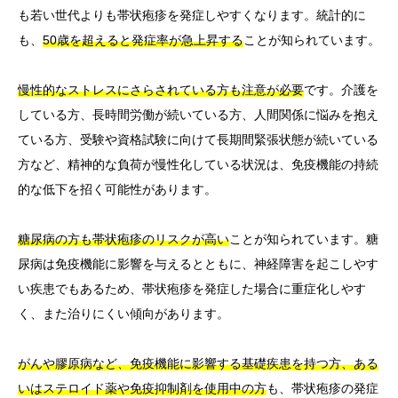
も若い世代よりも帯状疱疹を発症しやすくなります。統計的に
も、
50歳を超えると発症率が急上昇する
ことが知られています。
慢性的なストレスにさらされている方も注意が必要
です。介護を
している方、長時間労働が続いている方、人間関係に悩みを抱え
ている方、受験や資格試験に向けて長期間緊張状態が続いている
方など、精神的な負荷が慢性化している状況は、免疫機能の持続
的な低下を招く可能性があります。
糖尿病の方も帯状疱疹のリスクが高い
ことが知られています。糖
尿病は免疫機能に影響を与えるとともに、神経障害を起こしやす
い疾患でもあるため、帯状疱疹を発症した場合に重症化しやす
く、また治りにくい傾向があります。
がんや膠原病など、免疫機能に影響する基礎疾患を持つ方、ある
いはステロイド薬や免疫抑制剤を使用中の方
も、帯状疱疹の発症