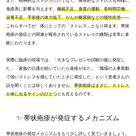
また、精神的なストレスだけでなく、身体的なストレスも同様に
免疫系に影響を与えます。
睡眠不足、過度の運動、長時間労働、
栄養不足、手術後の体力低下、がんや糖尿病などの慢性疾患
——
これらすべてが、体にとっての「ストレス」となり得ます。帯状
疱疹の発症との関連が報告されているストレスの種類は非常に多
岐にわたります。
実際に臨床の現場では、「大きなプレゼンや試験の後に発症し
た」「家族の介護が続いていたら発疹が出た」「職場の人事異動
で強いストレスを感じていたときに発症した」という患者さんの
話を聞くことは珍しくありません。
帯状疱疹はまさに、ストレス
が体に出るサインのひとつ
とも言えるのです。
✨ 帯状疱疹が発症するメカニズム
帯状疱疹の発症メカニズムをもう少し詳しく見ていきましょう。