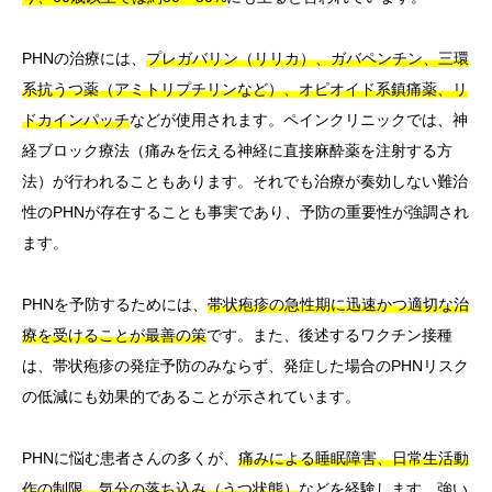
PHNの治療には、
プレガバリン（リリカ）、ガバペンチン、三環
系抗うつ薬（アミトリプチリンなど）、オピオイド系鎮痛薬、リ
ドカインパッチ
などが使用されます。ペインクリニックでは、神
経ブロック療法（痛みを伝える神経に直接麻酔薬を注射する方
法）が行われることもあります。それでも治療が奏効しない難治
性のPHNが存在することも事実であり、予防の重要性が強調され
ます。
PHNを予防するためには、
帯状疱疹の急性期に迅速かつ適切な治
療を受けることが最善の策
です。また、後述するワクチン接種
は、帯状疱疹の発症予防のみならず、発症した場合のPHNリスク
の低減にも効果的であることが示されています。
PHNに悩む患者さんの多くが、
痛みによる睡眠障害、日常生活動
作の制限、気分の落ち込み（うつ状態）
などを経験します。強い