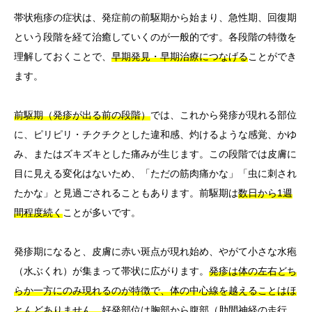
帯状疱疹の症状は、発症前の前駆期から始まり、急性期、回復期
という段階を経て治癒していくのが一般的です。各段階の特徴を
理解しておくことで、
早期発見・早期治療につなげる
ことができ
ます。
前駆期（発疹が出る前の段階）
では、これから発疹が現れる部位
に、ピリピリ・チクチクとした違和感、灼けるような感覚、かゆ
み、またはズキズキとした痛みが生じます。この段階では皮膚に
目に見える変化はないため、「ただの筋肉痛かな」「虫に刺され
たかな」と見過ごされることもあります。前駆期は
数日から1週
間程度続く
ことが多いです。
発疹期になると、皮膚に赤い斑点が現れ始め、やがて小さな水疱
（水ぶくれ）が集まって帯状に広がります。
発疹は体の左右どち
らか一方にのみ現れるのが特徴で、体の中心線を越えることはほ
とんどありません。
好発部位は胸部から腹部（肋間神経の走行