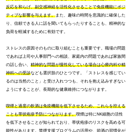
反応を和らげ、副交感神経を活性化させることで免疫機能にポジ
ティブな影響を与えます。
また、趣味の時間を意識的に確保した
り、信頼できる人に話を聞いてもらったりすることも、精神的な
負荷を軽減するために有効です。
ストレスの原因そのものに取り組むことも重要です。職場の問題
であれば上司や人事部門への相談、家庭内の問題であれば家族間
の話し合い、
精神的な問題が慢性化している場合は心療内科や精
神科への受診
なども選択肢のひとつです。「ストレスを感じてい
るのは当然のこと」と受け入れつつも、それを抱え込みすぎない
ようにすることが、長期的な健康維持につながります。
喫煙と過度の飲酒は免疫機能を低下させるため、これらを控える
ことも帯状疱疹予防につながります。
喫煙は特にNK細胞の活性
を低下させることが知られており、帯状疱疹のリスクを高める可
能性があります。禁煙支援プログラムの活用や、節酒の習慣化が