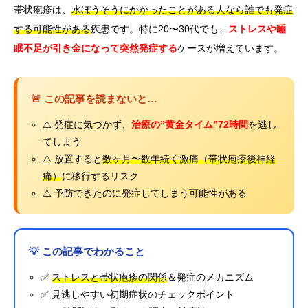
帯状疱疹は、
水ぼうそうにかかったことがある人なら誰でも発症
する可能性がある
疾患です。特に20〜30代でも、
ストレスや睡
眠不足が引き金になって突然発症する
ケースが増えています。
🚨 この記事を読まないと…
⚠️ 発症に気づかず、
治療の”黄金タイム”72時間
を逃し
てしまう
⚠️ 放置すると
数ヶ月〜数年続く激痛（帯状疱疹後神経
痛）
に移行するリスク
⚠️ 予防できたのに発症してしまう可能性がある
💡 この記事でわかること
✅
ストレスと帯状疱疹の関係
＆発症のメカニズム
✅ 見逃しやすい初期症状のチェックポイント