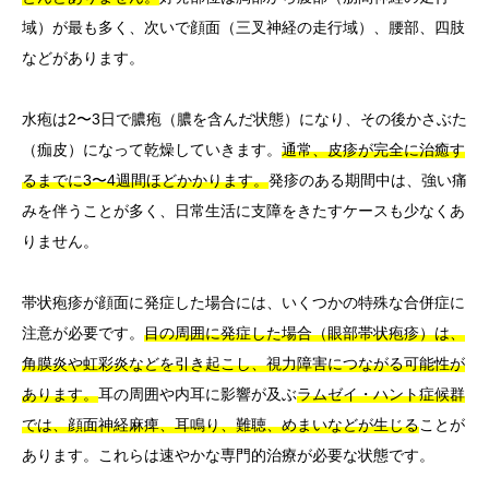
域）が最も多く、次いで顔面（三叉神経の走行域）、腰部、四肢
などがあります。
水疱は2〜3日で膿疱（膿を含んだ状態）になり、その後かさぶた
（痂皮）になって乾燥していきます。
通常、皮疹が完全に治癒す
るまでに3〜4週間ほどかかります。
発疹のある期間中は、強い痛
みを伴うことが多く、日常生活に支障をきたすケースも少なくあ
りません。
帯状疱疹が顔面に発症した場合には、いくつかの特殊な合併症に
注意が必要です。
目の周囲に発症した場合（眼部帯状疱疹）は、
角膜炎や虹彩炎などを引き起こし、視力障害につながる可能性が
あります。
耳の周囲や内耳に影響が及ぶ
ラムゼイ・ハント症候群
では、顔面神経麻痺、耳鳴り、難聴、めまいなどが生じる
ことが
あります。これらは速やかな専門的治療が必要な状態です。