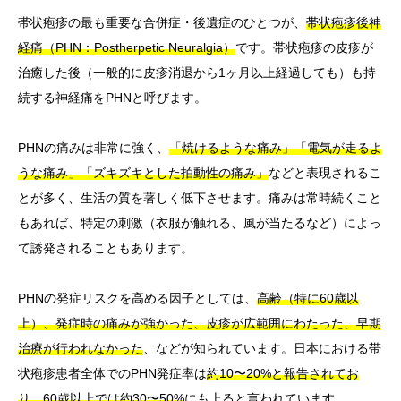
帯状疱疹の最も重要な合併症・後遺症のひとつが、
帯状疱疹後神
経痛（PHN：Postherpetic Neuralgia）
です。帯状疱疹の皮疹が
治癒した後（一般的に皮疹消退から1ヶ月以上経過しても）も持
続する神経痛をPHNと呼びます。
PHNの痛みは非常に強く、
「焼けるような痛み」「電気が走るよ
うな痛み」「ズキズキとした拍動性の痛み」
などと表現されるこ
とが多く、生活の質を著しく低下させます。痛みは常時続くこと
もあれば、特定の刺激（衣服が触れる、風が当たるなど）によっ
て誘発されることもあります。
PHNの発症リスクを高める因子としては、
高齢（特に60歳以
上）、発症時の痛みが強かった、皮疹が広範囲にわたった、早期
治療が行われなかった
、などが知られています。日本における帯
状疱疹患者全体でのPHN発症率は
約10〜20%と報告されてお
り、60歳以上では約30〜50%
にも上ると言われています。