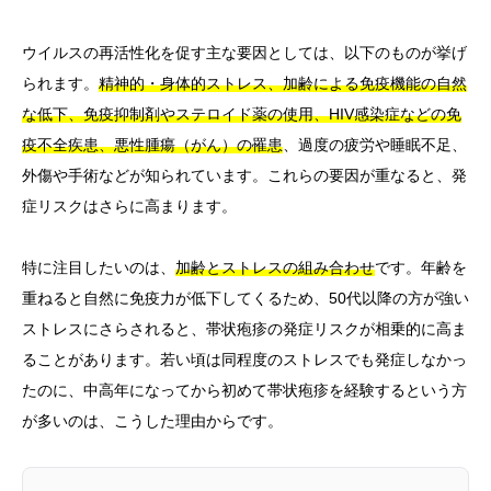
ウイルスの再活性化を促す主な要因としては、以下のものが挙げ
られます。
精神的・身体的ストレス、加齢による免疫機能の自然
な低下、免疫抑制剤やステロイド薬の使用、HIV感染症などの免
疫不全疾患、悪性腫瘍（がん）の罹患
、過度の疲労や睡眠不足、
外傷や手術などが知られています。これらの要因が重なると、発
症リスクはさらに高まります。
特に注目したいのは、
加齢とストレスの組み合わせ
です。年齢を
重ねると自然に免疫力が低下してくるため、50代以降の方が強い
ストレスにさらされると、帯状疱疹の発症リスクが相乗的に高ま
ることがあります。若い頃は同程度のストレスでも発症しなかっ
たのに、中高年になってから初めて帯状疱疹を経験するという方
が多いのは、こうした理由からです。