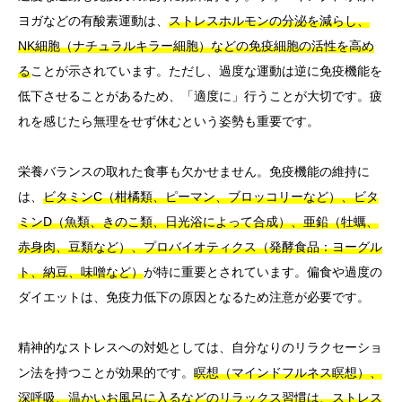
ヨガなどの有酸素運動は、
ストレスホルモンの分泌を減らし、
NK細胞（ナチュラルキラー細胞）などの免疫細胞の活性を高め
る
ことが示されています。ただし、過度な運動は逆に免疫機能を
低下させることがあるため、「適度に」行うことが大切です。疲
れを感じたら無理をせず休むという姿勢も重要です。
栄養バランスの取れた食事も欠かせません。免疫機能の維持に
は、
ビタミンC（柑橘類、ピーマン、ブロッコリーなど）、ビタ
ミンD（魚類、きのこ類、日光浴によって合成）、亜鉛（牡蠣、
赤身肉、豆類など）、プロバイオティクス（発酵食品：ヨーグル
ト、納豆、味噌など）
が特に重要とされています。偏食や過度の
ダイエットは、免疫力低下の原因となるため注意が必要です。
精神的なストレスへの対処としては、自分なりのリラクセーショ
ン法を持つことが効果的です。
瞑想（マインドフルネス瞑想）、
深呼吸、温かいお風呂に入るなどのリラックス習慣は、ストレス