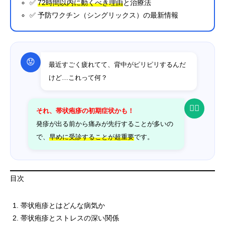
✅
72時間以内に動くべき理由
と治療法
✅ 予防ワクチン（シングリックス）の最新情報
😟
最近すごく疲れてて、背中がピリピリするんだ
けど…これって何？
👨‍⚕️
それ、帯状疱疹の初期症状かも！
発疹が出る前から痛みが先行することが多いの
で、
早めに受診することが超重要
です。
目次
帯状疱疹とはどんな病気か
帯状疱疹とストレスの深い関係