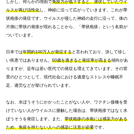
しかし、何らかの理由で
免疫力が低下すると、潜伏していたウイ
ルスが再び活性化
し、神経に沿って広がっていきます。これが帯
状疱疹の発症です。ウイルスが侵した神経の走行に沿って、体の
片側に帯状の発疹が現れることから、「帯状疱疹」という名前が
ついています。
日本では
年間約100万人が発症する
と言われており、決して珍し
い疾患ではありません。
50歳を過ぎると発症率が高まる
傾向があ
りますが、近年は若い世代での発症も増えてきています。その背
景のひとつとして、現代社会における過度なストレスや睡眠不
足、過労などが挙げられています。
なお、水ぼうそうにかかったことがない人や、ワクチン接種を受
けていない人がウイルスに接触した場合は、帯状疱疹ではなく水
ぼうそうを発症します。また、
帯状疱疹の水疱には感染力がある
ため、免疫を持たない人への感染に注意が必要
です。