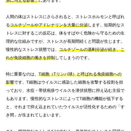
系に与える影響」
にあります。
人間の体はストレスにさらされると、ストレスホルモンと呼ばれ
る
コルチゾールやアドレナリンを大量に分泌
します。短期的なス
トレスに対するこの反応は、体をすばやく危険から守るための生
理的な仕組みですが、ストレスが長期間続くと問題が生じます。
慢性的なストレス状態では、
コルチゾールの過剰分泌が続き、こ
れが免疫細胞の働きを抑制
してしまうのです。
特に重要なのは、
T細胞（Tリンパ球）と呼ばれる免疫細胞への
影響
です。T細胞はウイルスに感染した細胞を攻撃する役割を担
っており、水痘・帯状疱疹ウイルスを潜伏状態に抑え込む主役で
もあります。慢性的なストレスによってT細胞の機能が低下する
と、それまで抑え込まれていたウイルスが活性化するための「す
き間」が生まれてしまいます。