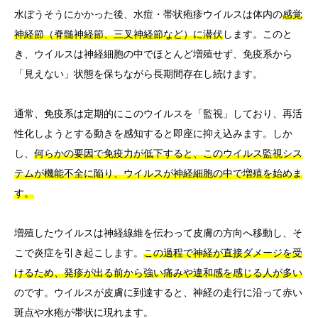
水ぼうそうにかかった後、水痘・帯状疱疹ウイルスは体内の
感覚
神経節（脊髄神経節、三叉神経節など）に潜伏
します。このと
き、ウイルスは神経細胞の中でほとんど増殖せず、免疫系から
「見えない」状態を保ちながら長期間存在し続けます。
通常、免疫系は定期的にこのウイルスを「監視」しており、再活
性化しようとする動きを感知すると即座に抑え込みます。しか
し、
何らかの要因で免疫力が低下すると、このウイルス監視シス
テムが機能不全に陥り、ウイルスが神経細胞の中で増殖を始めま
す。
増殖したウイルスは神経線維を伝わって皮膚の方向へ移動し、そ
こで炎症を引き起こします。
この過程で神経が直接ダメージを受
けるため、発疹が出る前から強い痛みや違和感を感じる人が多い
のです。ウイルスが皮膚に到達すると、神経の走行に沿って赤い
斑点や水疱が帯状に現れます。