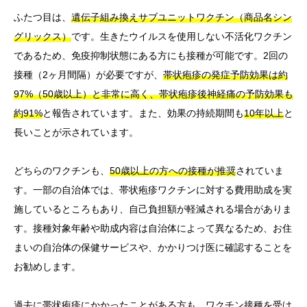
ふたつ目は、
遺伝子組み換えサブユニットワクチン（商品名シン
グリックス）
です。生きたウイルスを使用しない不活化ワクチン
であるため、免疫抑制状態にある方にも接種が可能です。2回の
接種（2ヶ月間隔）が必要ですが、
帯状疱疹の発症予防効果は約
97%（50歳以上）と非常に高く、帯状疱疹後神経痛の予防効果も
約91%
と報告されています。また、効果の持続期間も
10年以上
と
長いことが示されています。
どちらのワクチンも、
50歳以上の方への接種が推奨
されていま
す。一部の自治体では、帯状疱疹ワクチンに対する費用助成を実
施しているところもあり、自己負担額が軽減される場合がありま
す。接種対象年齢や助成内容は自治体によって異なるため、お住
まいの自治体の保健サービスや、かかりつけ医に確認することを
お勧めします。
過去に帯状疱疹にかかったことがある方も、ワクチン接種を受け