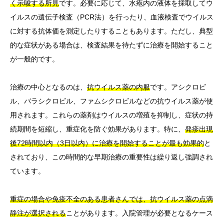
く示唆する所見
です。必要に応じて、水疱内の液体を採取してウ
イルスの遺伝子検査（PCR法）を行ったり、血液検査でウイルス
に対する抗体価を測定したりすることもあります。ただし、典型
的な症状がある場合は、検査結果を待たずに治療を開始すること
が一般的です。
治療の中心となるのは、
抗ウイルス薬の内服
です。アシクロビ
ル、バラシクロビル、ファムシクロビルなどの抗ウイルス薬が使
用されます。これらの薬剤はウイルスの増殖を抑制し、症状の持
続期間を短縮し、重症化を防ぐ効果があります。特に、
発疹出現
後72時間以内（3日以内）に治療を開始することが最も効果的
と
されており、この時間的な早期治療の重要性は繰り返し強調され
ています。
重症の場合や免疫不全のある患者さんでは、抗ウイルス薬の点滴
静注が選択される
ことがあります。入院管理が必要となるケース