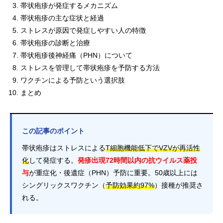
帯状疱疹が発症するメカニズム
帯状疱疹の主な症状と経過
ストレスが原因で発症しやすい人の特徴
帯状疱疹の診断と治療
帯状疱疹後神経痛（PHN）について
ストレスを管理して帯状疱疹を予防する方法
ワクチンによる予防という選択肢
まとめ
この記事のポイント
帯状疱疹はストレスによる
T細胞機能低下でVZVが再活性
化
して発症する。
発疹出現72時間以内の抗ウイルス薬投
与
が重症化・後遺症（PHN）予防に重要。50歳以上には
シングリックスワクチン（
予防効果約97%
）接種が推奨さ
れる。