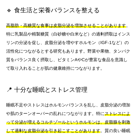
🔹 食生活と栄養バランスを整える
高脂肪・高糖質な食事は皮脂分泌を増加させることがあります
。
特に乳製品や精製糖質（白砂糖や白米など）の過剰摂取はインス
リンの分泌を促し、皮脂分泌を増やすホルモン（IGF-1など）の
活性化につながるとする研究もあります。野菜や果物、タンパク
質をバランス良く摂取し、ビタミンAやCが豊富な食品を意識し
て取り入れることが肌の健康維持につながります。
📍 十分な睡眠とストレス管理
睡眠不足やストレスはホルモンバランスを乱し、皮脂分泌の増加
や肌のターンオーバーの乱れにつながります。特に
ストレスによ
って分泌が増えるコルチゾールというホルモンは、皮脂腺を刺激
して過剰な皮脂分泌を引き起こすことがあります
。質の良い睡眠