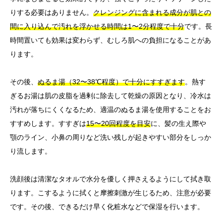
りする必要はありません。
クレンジングに含まれる成分が肌との
間に入り込んで汚れを浮かせる時間は1〜2分程度で十分
です。長
時間置いても効果は変わらず、むしろ肌への負担になることがあ
ります。
その後、
ぬるま湯（32〜38℃程度）で十分にすすぎます
。熱す
ぎるお湯は肌の皮脂を過剰に除去して乾燥の原因となり、冷水は
汚れが落ちにくくなるため、適温のぬるま湯を使用することをお
すすめします。すすぎは
15〜20回程度を目安
に、髪の生え際や
顎のライン、小鼻の周りなど洗い残しが起きやすい部分をしっか
り流します。
洗顔後は清潔なタオルで水分を優しく押さえるようにして拭き取
ります。こするように拭くと摩擦刺激が生じるため、注意が必要
です。その後、できるだけ早く化粧水などで保湿を行います。