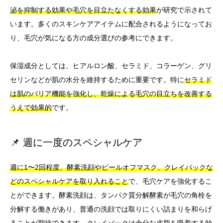
泌を抑制する効果や毛穴を目立たなくする効果
が研究で示されて
います。多くのスキンケアアイテムに配合されるようになってお
り、毛穴が気になる方の成分選びの参考にできます。
保湿成分としては、ヒアルロン酸、セラミド、コラーゲン、グリ
セリンなどが肌の水分を維持するために重要です。特に
セラミド
は肌のバリア機能を強化し、乾燥による毛穴の目立ちを改善する
うえで効果的
です。
📌 週に一度のスペシャルケア
週に1〜2回程度、酵素洗顔やピールオフマスク、クレイパックな
どのスペシャルケアを取り入れること
で、毛穴ケアを強化するこ
とができます。酵素洗顔は、タンパク質分解酵素が毛穴の角栓を
分解する働きがあり、普通の洗顔では取りにくい詰まりを和らげ
ることが期待できます。クレイパックは余分な皮脂を吸着する効