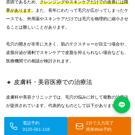
原因であるため、
クレンジングやスキンケアだけでの改善には限
界があります
。また、長年にわたって毛穴が広がってしまったケ
ースでも、外用薬やスキンケアだけでは毛穴を物理的に縮小させ
ることは難しいことがあります。
毛穴の開きが非常に大きく、肌のテクスチャーが目立つ場合や、
皮脂分泌が過剰でスキンケアで皮脂を抑えられない場合なども、
医療機関での相談が検討されます。
🔸 皮膚科・美容医療での治療法
皮膚科や美容クリニックでは、毛穴の悩みに対して複数の治療法
が提供されています。代表的なものとして以下があります。
ケミカルピーリングは、グリコール酸やサリチル酸などの酸性の
電話予約
1分で入力完了
0120-561-118
簡単Web予約
薬剤を肌に塗布し、古い角質を取り除いて肌のターンオーバーを