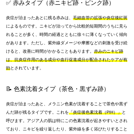
✅ 赤みタイプ（赤ニキビ跡・ピンク跡）
炎症が治まったあとに残る赤みは、
毛細血管の拡張や炎症後紅斑
によるものです。ニキビが治ってから比較的短期間のうちに見ら
れることが多く、時間の経過とともに徐々に薄くなっていく傾向
があります。ただし、紫外線ダメージや摩擦などの刺激を受け続
けると、改善に時間がかかることもあります。
赤みのニキビ跡
は、抗炎症作用のある成分や血行促進成分が配合されたケアが有
効
とされています。
📝 色素沈着タイプ（茶色・黒ずみ跡）
炎症が治まったあと、メラニン色素が沈着することで茶色や黒ず
んだ跡が残るタイプです。これを
「炎症後色素沈着（PIH）」
と
呼びます。アジア人の肌は特にこの色素沈着が起きやすいとされ
ており、ニキビを繰り返したり、紫外線を多く浴びたりすること