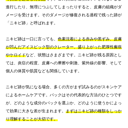
進行したり、無理につぶしてしまったりすると、皮膚の組織がダ
メージを受けます。そのダメージが修復される過程で残った跡が
「ニキビ跡」と呼ばれます。
ニキビ跡は一口に言っても、
色素沈着による赤みや黒ずみ、皮膚
が凹んだアイスピック型のクレーター、盛り上がった肥厚性瘢痕
やケロイド
など、状態はさまざまです。ニキビ跡が残る原因とし
ては、炎症の程度、皮膚への摩擦や刺激、紫外線の影響、そして
個人の体質や肌質なども関係しています。
ニキビ跡が気になる場合、多くの方がまず試みるのがスキンケア
によるホームケアです。パックはその代表的な方法のひとつです
が、どのような成分のパックを選ぶか、どのように使うかによっ
て効果に大きな差が生まれます。
まずはニキビ跡の種類をしっか
り理解することが大切です。