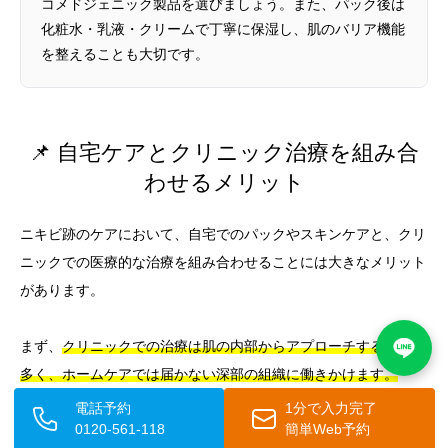
コメドジェニック製品を選びましょう。また、パック後は
化粧水・乳液・クリームで丁寧に保湿し、肌のバリア機能
を整えることも大切です。
📌 自宅ケアとクリニック治療を組み合
わせるメリット
ニキビ跡のケアにおいて、自宅でのパックやスキンケアと、クリ
ニックでの医療的な治療を組み合わせることには大きなメリット
があります。
まず、
クリニックでの治療は肌の内部からアプローチするものが
多く、ホームケアでは届かない深部の組織に働きかけます。
一
方、日々のパックやスキンケアは肌の表面を整え、治療の効果を
電話予約
1分で入力完了
0120-561-118
簡単Web予約
持続させる役割を担います。両者を組み合わせることで、相乗効