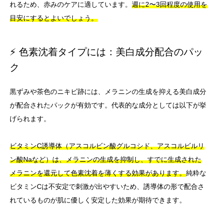
れるため、赤みのケアに適しています。
週に2〜3回程度の使用を
目安にするとよいでしょう。
⚡ 色素沈着タイプには：美白成分配合のパッ
ク
黒ずみや茶色のニキビ跡には、メラニンの生成を抑える美白成分
が配合されたパックが有効です。代表的な成分としては以下が挙
げられます。
ビタミンC誘導体（アスコルビン酸グルコシド、アスコルビルリ
ン酸Naなど）は、メラニンの生成を抑制し、すでに生成された
メラニンを還元して色素沈着を薄くする効果があります。
純粋な
ビタミンCは不安定で刺激が出やすいため、誘導体の形で配合さ
れているものが肌に優しく安定した効果が期待できます。