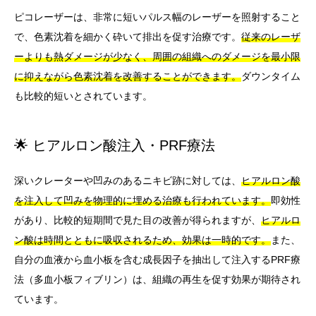
ピコレーザーは、非常に短いパルス幅のレーザーを照射すること
で、色素沈着を細かく砕いて排出を促す治療です。
従来のレーザ
ーよりも熱ダメージが少なく、周囲の組織へのダメージを最小限
に抑えながら色素沈着を改善することができます。
ダウンタイム
も比較的短いとされています。
🌟 ヒアルロン酸注入・PRF療法
深いクレーターや凹みのあるニキビ跡に対しては、
ヒアルロン酸
を注入して凹みを物理的に埋める治療も行われています。
即効性
があり、比較的短期間で見た目の改善が得られますが、
ヒアルロ
ン酸は時間とともに吸収されるため、効果は一時的です。
また、
自分の血液から血小板を含む成長因子を抽出して注入するPRF療
法（多血小板フィブリン）は、組織の再生を促す効果が期待され
ています。