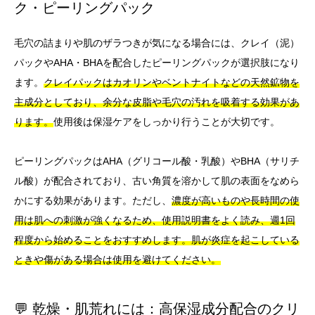
ク・ピーリングパック
毛穴の詰まりや肌のザラつきが気になる場合には、クレイ（泥）
パックやAHA・BHAを配合したピーリングパックが選択肢になり
ます。
クレイパックはカオリンやベントナイトなどの天然鉱物を
主成分としており、余分な皮脂や毛穴の汚れを吸着する効果があ
ります。
使用後は保湿ケアをしっかり行うことが大切です。
ピーリングパックはAHA（グリコール酸・乳酸）やBHA（サリチ
ル酸）が配合されており、古い角質を溶かして肌の表面をなめら
かにする効果があります。ただし、
濃度が高いものや長時間の使
用は肌への刺激が強くなるため、使用説明書をよく読み、週1回
程度から始めることをおすすめします。
肌が炎症を起こしている
ときや傷がある場合は使用を避けてください。
💬 乾燥・肌荒れには：高保湿成分配合のクリ