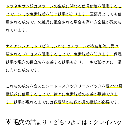
トラネキサム酸はメラニンの生成に関わる信号伝達を阻害するこ
とで、シミや色素沈着を防ぐ効果があります。
医薬品としても使
用される成分で、化粧品に配合される場合も高い安全性が認めら
れています。
ナイアシンアミド（ビタミンB3）はメラニンが表皮細胞に受け
渡されるプロセスを阻害することで、色素沈着を防ぎます。
保湿
効果や毛穴の目立ちを改善する効果もあり、ニキビ跡ケアに非常
に向いた成分です。
これらの成分を含んだシートマスクやクリームパックを
週2〜3回
継続的に使用することで、徐々に色素沈着の改善が期待できま
す。
効果が現れるまでには
数週間から数か月の継続が必要
です。
🌟 毛穴の詰まり・ざらつきには：クレイパッ