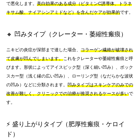
で悪化します。
美白効果のある成分（ビタミンC誘導体、トラネ
キサム酸、ナイアシンアミドなど）を含んだケアが効果的
です。
🔸 凹みタイプ（クレーター・萎縮性瘢痕）
ニキビの炎症が深部まで達した場合、
コラーゲン繊維が破壊され
て皮膚が凹んでしまいます。
これをクレーターや萎縮性瘢痕と呼
びます。形状によってアイスピック型（深く細い凹み）、ボック
スカー型（浅く縁の広い凹み）、ローリング型（なだらかな波状
の凹み）などに分類されます。
凹みタイプはスキンケアのみでの
改善が難しく、クリニックでの治療が推奨されるケースが多い
で
す。
⚡ 盛り上がりタイプ（肥厚性瘢痕・ケロイ
ド）