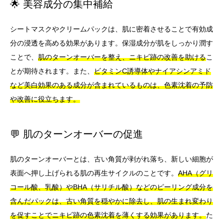
🌟 美容成分の集中補給
シートマスクやクリームパックは、肌に密着させることで有効成
分の浸透を高める効果があります。保湿成分が肌をしっかり潤す
ことで、
肌のターンオーバーを整え、ニキビ跡の改善を助ける
こ
とが期待されます。また、
ビタミンC誘導体やナイアシンアミド
など美白効果のある成分が含まれているものは、色素沈着の予防
や改善に役立ちます。
💬 肌のターンオーバーの促進
肌のターンオーバーとは、古い角質が剥がれ落ち、新しい細胞が
表面へ押し上げられる肌の再生サイクルのことです。
AHA（グリ
コール酸、乳酸）やBHA（サリチル酸）などのピーリング成分を
含んだパックは、古い角質を穏やかに除去し、肌の生まれ変わり
を促すことでニキビ跡の色素沈着を薄くする効果があります。
た