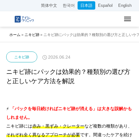
简体中文
한국어
日本語
Español
English
ホーム
»
ニキビ跡
»
ニキビ跡にパックは効果的？種類別の選び方と正しいケ
2026.06.24
ニキビ跡
ニキビ跡にパックは効果的？種類別の選び方
と正しいケア方法を解説
⚡
「パックを毎日続ければニキビ跡が消える」は大きな誤解かも
しれません。
ニキビ跡には
赤み・黒ずみ・クレーター
など複数の種類があり、
それぞれ全く異なるアプローチが必要
です。間違ったケアを続け