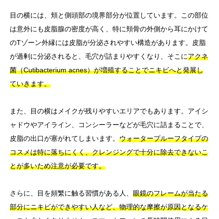
目の横には、頬と側頭部の境界部分が位置しています。この部位
は意外にも皮脂腺の密度が高く、特に頬骨の外側から耳にかけて
のTゾーン外縁には皮脂が分泌されやすい構造があります。皮脂
が過剰に分泌されると、毛穴が詰まりやすくなり、そこに
アクネ
菌（Cutibacterium acnes）が増殖することでニキビへと発展し
ていきます。
また、目の横はメイクが残りやすいエリアでもあります。アイシ
ャドウやアイライン、コンシーラーなどが毛穴に詰まることで、
皮脂の出口が塞がれてしまいます。
ウォータープルーフタイプの
コスメは特に落ちにくく、クレンジングで十分に除去できないこ
とが多いため注意が必要です。
さらに、目を頻繁に触る習慣がある人、
眼鏡のフレームが当たる
部分にニキビができやすい人など、物理的な摩擦が原因となるケ