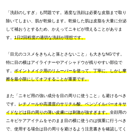
「洗顔のしすぎ」も問題です。過度な洗顔は必要な皮脂まで取り
除いてしまい、肌が乾燥します。乾燥した肌は皮脂を大量に分泌
して補おうとするため、かえってニキビが増えることがありま
す。
1日2回程度の適切な洗顔が理想です。
「目元のコスメをきちんと落とさないこと」も大きなNGです。
特に目の横はアイライナーやアイシャドウが残りやすい部位で
す。
ポイントメイク用のリムーバーを使って、丁寧に、しかし摩
擦を最小限にしてオフすることが重要です。
また「ニキビ用の強い成分を目の周りに使うこと」も避けるべき
です。
レチノールや高濃度のサリチル酸、ベンゾイルパーオキサ
イドなどは目の周りの薄い皮膚には刺激が強すぎます。
全顔用の
ニキビケアアイテムをそのまま目の横に使うのは慎重に行うべき
で、使用する場合は目の周りを避けるよう注意書きを確認してく