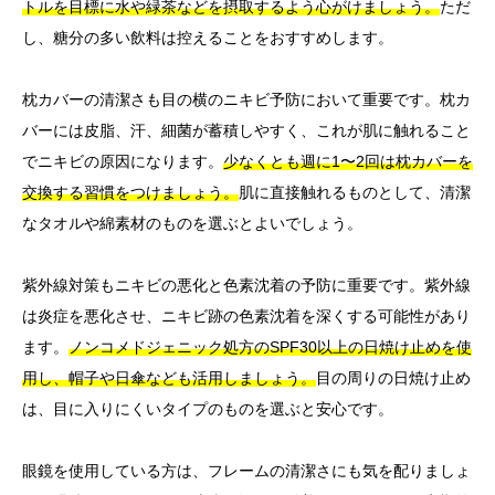
トルを目標に水や緑茶などを摂取するよう心がけましょう。
ただ
し、糖分の多い飲料は控えることをおすすめします。
枕カバーの清潔さも目の横のニキビ予防において重要です。枕カ
バーには皮脂、汗、細菌が蓄積しやすく、これが肌に触れること
でニキビの原因になります。
少なくとも週に1〜2回は枕カバーを
交換する習慣をつけましょう。
肌に直接触れるものとして、清潔
なタオルや綿素材のものを選ぶとよいでしょう。
紫外線対策もニキビの悪化と色素沈着の予防に重要です。紫外線
は炎症を悪化させ、ニキビ跡の色素沈着を深くする可能性があり
ます。
ノンコメドジェニック処方のSPF30以上の日焼け止めを使
用し、帽子や日傘なども活用しましょう。
目の周りの日焼け止め
は、目に入りにくいタイプのものを選ぶと安心です。
眼鏡を使用している方は、フレームの清潔さにも気を配りましょ