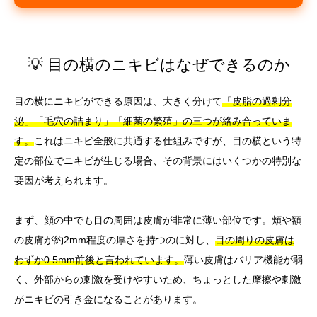
💡 目の横のニキビはなぜできるのか
目の横にニキビができる原因は、大きく分けて
「皮脂の過剰分
泌」「毛穴の詰まり」「細菌の繁殖」の三つが絡み合っていま
す。
これはニキビ全般に共通する仕組みですが、目の横という特
定の部位でニキビが生じる場合、その背景にはいくつかの特別な
要因が考えられます。
まず、顔の中でも目の周囲は皮膚が非常に薄い部位です。頬や額
の皮膚が約2mm程度の厚さを持つのに対し、
目の周りの皮膚は
わずか0.5mm前後と言われています。
薄い皮膚はバリア機能が弱
く、外部からの刺激を受けやすいため、ちょっとした摩擦や刺激
がニキビの引き金になることがあります。