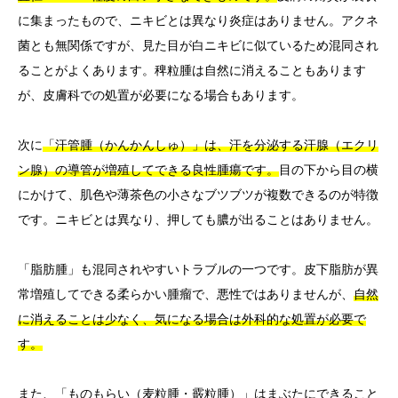
に集まったもので、ニキビとは異なり炎症はありません。アクネ
菌とも無関係ですが、見た目が白ニキビに似ているため混同され
ることがよくあります。稗粒腫は自然に消えることもあります
が、皮膚科での処置が必要になる場合もあります。
次に
「汗管腫（かんかんしゅ）」は、汗を分泌する汗腺（エクリ
ン腺）の導管が増殖してできる良性腫瘍です。
目の下から目の横
にかけて、肌色や薄茶色の小さなブツブツが複数できるのが特徴
です。ニキビとは異なり、押しても膿が出ることはありません。
「脂肪腫」も混同されやすいトラブルの一つです。皮下脂肪が異
常増殖してできる柔らかい腫瘤で、悪性ではありませんが、
自然
に消えることは少なく、気になる場合は外科的な処置が必要で
す。
また、「ものもらい（麦粒腫・霰粒腫）」はまぶたにできること