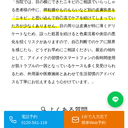
「当院では、目の横にできたニキビのご相談でいらっしゃ
る患者様の中に、
稗粒腫やものもらいなど別の皮膚疾患を
「ニキビ」と思い込んで自己流でケアを続けてしまってい
た方が少なくありません。
目の周りは皮膚が特に薄くデリ
ケートなため、誤った処置を続けると色素沈着や炎症の悪
化を招くリスクがありますので、自己判断でのケアに限界
を感じたら、どうぞお早めにご相談ください。最近の傾向
として、アイメイクの習慣やスマートフォンの長時間使用
が肌トラブルの一因となっているケースも多く見受けられ
るため、外用薬や医療施術とあわせて生活習慣のアドバイ
スも丁寧にお伝えするよう心がけています。」
🔍 よくある質問
電話予約
1分で入力完了
0120-561-118
簡単Web予約
目の横のニキビを自分で潰しても大丈夫ですか？