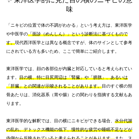
味
「ニキビの位置で体の不調がわかる」という考え方は、東洋医学
や中医学の
「面診（めんしん）」という診断法に基づくもので
す。
現代西洋医学とは異なる概念ですが、体のサインとして参考
にされている方も多いため、ここで簡単にご紹介します。
東洋医学では、顔の各部位が内臓と対応していると考えられてい
ます。
目の横、特に目尻周辺は「腎臓」や「膀胱」、あるいは
「肝臓」との関連が示唆されることがあります。
目のすぐ横の頬
骨あたりは、消化器系（胃や腸）との関わりを指摘する文献もあ
ります。
東洋医学的な解釈では、目の横にニキビができる場合、
水分代謝
の乱れ、デトックス機能の低下、慢性的な疲労や睡眠不足などが
内側から反映されていると考えられることがあります。
また、ス