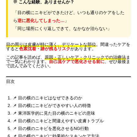
💬
こんな経験、ありませんか？
「目の横にニキビができたけど、いつも通りのケアをした
ら
逆に悪化してしまった…
」
「同じ場所にくり返しできて、なかなか治らない」
目の周りは皮膚が特に薄く、デリケートな部位
。間違ったケアを
すると
色素沈着・跡が残るリスク
があります。
この記事を読めば、
原因・正しいケア・クリニックでの治療法
ま
で一気にわかります。
自己流ケアで悪化させる前に
、ぜひ最後ま
で読んでみてください。
目次
📌 目の横のニキビはなぜできるのか
📌 目の横にニキビができやすい人の特徴
📌 東洋医学的に見た目の横のニキビの意味
📌 目の横のニキビと間違えやすい皮膚トラブル
📌 目の横のニキビを悪化させるNG行動
📌 目の横のニキビに効果的なスキンケア方法