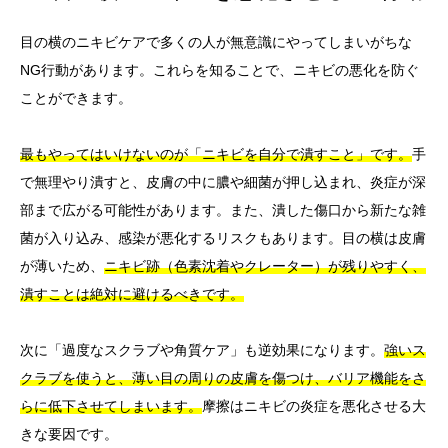
目の横のニキビケアで多くの人が無意識にやってしまいがちな
NG行動があります。これらを知ることで、ニキビの悪化を防ぐ
ことができます。
最もやってはいけないのが「ニキビを自分で潰すこと」です。
手
で無理やり潰すと、皮膚の中に膿や細菌が押し込まれ、炎症が深
部まで広がる可能性があります。また、潰した傷口から新たな雑
菌が入り込み、感染が悪化するリスクもあります。目の横は皮膚
が薄いため、
ニキビ跡（色素沈着やクレーター）が残りやすく、
潰すことは絶対に避けるべきです。
次に「過度なスクラブや角質ケア」も逆効果になります。
強いス
クラブを使うと、薄い目の周りの皮膚を傷つけ、バリア機能をさ
らに低下させてしまいます。
摩擦はニキビの炎症を悪化させる大
きな要因です。