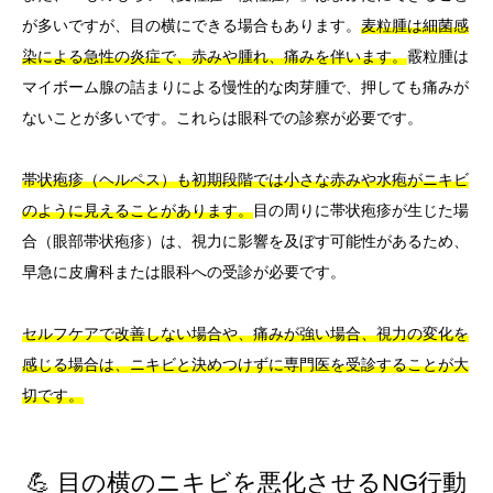
が多いですが、目の横にできる場合もあります。
麦粒腫は細菌感
染による急性の炎症で、赤みや腫れ、痛みを伴います。
霰粒腫は
マイボーム腺の詰まりによる慢性的な肉芽腫で、押しても痛みが
ないことが多いです。これらは眼科での診察が必要です。
帯状疱疹（ヘルペス）も初期段階では小さな赤みや水疱がニキビ
のように見えることがあります。
目の周りに帯状疱疹が生じた場
合（眼部帯状疱疹）は、視力に影響を及ぼす可能性があるため、
早急に皮膚科または眼科への受診が必要です。
セルフケアで改善しない場合や、痛みが強い場合、視力の変化を
感じる場合は、ニキビと決めつけずに専門医を受診することが大
切です。
💪 目の横のニキビを悪化させるNG行動