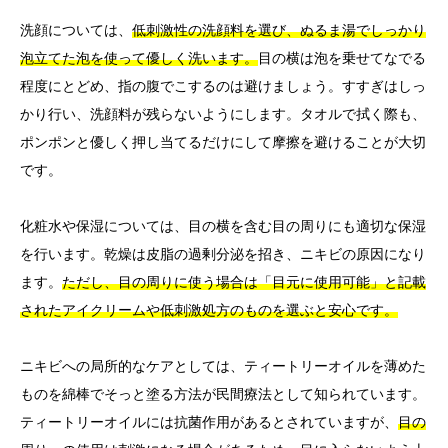
洗顔については、
低刺激性の洗顔料を選び、ぬるま湯でしっかり
泡立てた泡を使って優しく洗います。
目の横は泡を乗せてなでる
程度にとどめ、指の腹でこするのは避けましょう。すすぎはしっ
かり行い、洗顔料が残らないようにします。タオルで拭く際も、
ポンポンと優しく押し当てるだけにして摩擦を避けることが大切
です。
化粧水や保湿については、目の横を含む目の周りにも適切な保湿
を行います。乾燥は皮脂の過剰分泌を招き、ニキビの原因になり
ます。
ただし、目の周りに使う場合は「目元に使用可能」と記載
されたアイクリームや低刺激処方のものを選ぶと安心です。
ニキビへの局所的なケアとしては、ティートリーオイルを薄めた
ものを綿棒でそっと塗る方法が民間療法として知られています。
ティートリーオイルには抗菌作用があるとされていますが、
目の