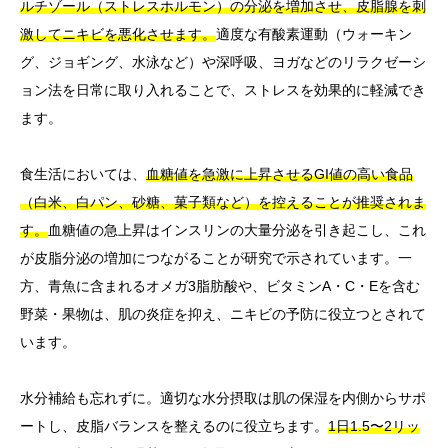
ルチゾール（ストレスホルモン）の分泌を増加させ、皮脂腺を刺
激してニキビを悪化させます。
適度な有酸素運動（ウォーキン
グ、ジョギング、水泳など）や深呼吸、ヨガなどのリラクゼーシ
ョン法を日常に取り入れることで、ストレスを効果的に軽減でき
ます。
食生活においては、
血糖値を急激に上昇させるGI値の高い食品
（白米、白パン、砂糖、菓子類など）を控えることが推奨されま
す。
血糖値の急上昇はインスリンの大量分泌を引き起こし、これ
が皮脂分泌の増加につながることが研究で示されています。一
方、青魚に含まれるオメガ3脂肪酸や、ビタミンA・C・Eを含む
野菜・果物は、肌の炎症を抑え、ニキビの予防に役立つとされて
います。
水分補給も忘れずに。適切な水分摂取は肌の保湿を内側からサポ
ートし、皮脂バランスを整えるのに役立ちます。
1日1.5〜2リッ