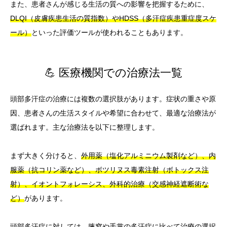
また、患者さんが感じる生活の質への影響を把握するために、
DLQI（皮膚疾患生活の質指数）やHDSS（多汗症疾患重症度スケ
ール）
といった評価ツールが使われることもあります。
💪 医療機関での治療法一覧
頭部多汗症の治療には複数の選択肢があります。症状の重さや原
因、患者さんの生活スタイルや希望に合わせて、最適な治療法が
選ばれます。主な治療法を以下に整理します。
まず大きく分けると、
外用薬（塩化アルミニウム製剤など）、内
服薬（抗コリン薬など）、ボツリヌス毒素注射（ボトックス注
射）、イオントフォレーシス、外科的治療（交感神経遮断術な
ど）
があります。
頭部多汗症に対しては、腋窩や手掌の多汗症に比べて治療の選択