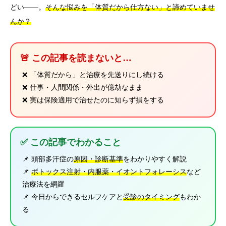
どい――。
そんな悩みを「体質だから仕方ない」と諦めていませ
んか？
🚨 この記事を読まないと…
❌ 「体質だから」と治療を先送りにし続ける
❌ 仕事・人間関係・外出が億劫なまま
❌ 実は保険適用で治せたのに知らず損をする
✅ この記事でわかること
📌 頭部多汗症の
原因・診断基準
をわかりやすく解説
📌
ボトックス注射・内服薬・イオントフォレーシス
など
治療法を網羅
📌 今日からできるセルフケアと
受診のタイミング
もわか
る