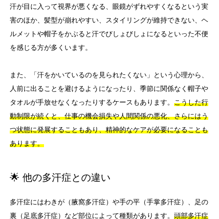
汗が目に入って視界が悪くなる、眼鏡がずれやすくなるという実
害のほか、髪型が崩れやすい、スタイリングが維持できない、ヘ
ルメットや帽子をかぶると汗でびしょびしょになるといった不便
を感じる方が多くいます。
また、「汗をかいているのを見られたくない」という心理から、
人前に出ることを避けるようになったり、季節に関係なく帽子や
タオルが手放せなくなったりするケースもあります。
こうした行
動制限が続くと、仕事の機会損失や人間関係の悪化、さらにはう
つ状態に発展することもあり、精神的なケアが必要になることも
あります。
🌟 他の多汗症との違い
多汗症にはわきが（腋窩多汗症）や手の平（手掌多汗症）、足の
裏（足底多汗症）など部位によって種類があります。
頭部多汗症