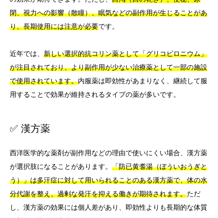
閉、視力への影響（散瞳）、眠気などの副作用が生じることがあ
り、長期使用には注意が必要
です。
近年では、
新しい選択的抗コリン薬として「グリコピロニウム」
が注目されており、より副作用が少ない治療薬として一部の施設
で使用されています。
内服薬は即効性があまりなく、継続して服
用することで効果が維持されるタイプの薬が多いです。
✅ 漢方薬
西洋医学的な薬剤が副作用などの理由で使いにくい場合、漢方薬
が選択肢になることがあります。
「防已黄耆湯（ぼういおうぎと
う）」は多汗症に対して用いられることのある漢方薬で、体の水
分代謝を整え、過剰な発汗を抑える働きが期待されます。
ただ
し、漢方薬の効果には個人差があり、即効性よりも長期的な体質