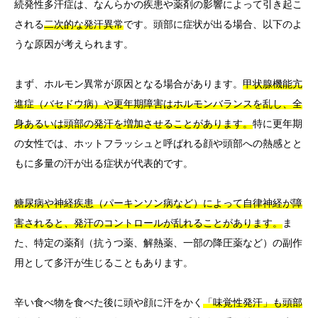
続発性多汗症は、なんらかの疾患や薬剤の影響によって引き起こ
される
二次的な発汗異常
です。頭部に症状が出る場合、以下のよ
うな原因が考えられます。
まず、ホルモン異常が原因となる場合があります。
甲状腺機能亢
進症（バセドウ病）や更年期障害はホルモンバランスを乱し、全
身あるいは頭部の発汗を増加させることがあります。
特に更年期
の女性では、ホットフラッシュと呼ばれる顔や頭部への熱感とと
もに多量の汗が出る症状が代表的です。
糖尿病や神経疾患（パーキンソン病など）によって自律神経が障
害されると、発汗のコントロールが乱れることがあります。
ま
た、特定の薬剤（抗うつ薬、解熱薬、一部の降圧薬など）の副作
用として多汗が生じることもあります。
辛い食べ物を食べた後に頭や顔に汗をかく
「味覚性発汗」も頭部