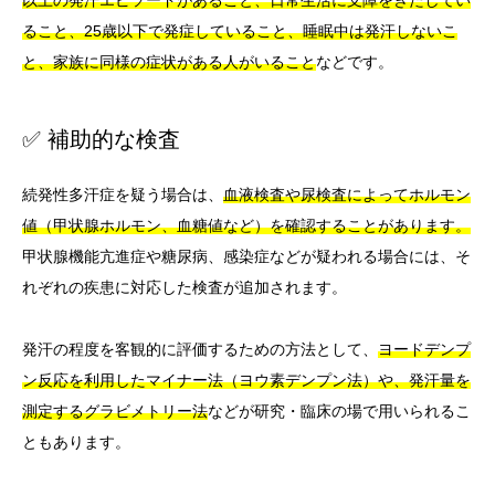
以上の発汗エピソードがあること、日常生活に支障をきたしてい
ること、25歳以下で発症していること、睡眠中は発汗しないこ
と、家族に同様の症状がある人がいること
などです。
✅ 補助的な検査
続発性多汗症を疑う場合は、
血液検査や尿検査によってホルモン
値（甲状腺ホルモン、血糖値など）を確認することがあります。
甲状腺機能亢進症や糖尿病、感染症などが疑われる場合には、そ
れぞれの疾患に対応した検査が追加されます。
発汗の程度を客観的に評価するための方法として、
ヨードデンプ
ン反応を利用したマイナー法（ヨウ素デンプン法）や、発汗量を
測定するグラビメトリー法
などが研究・臨床の場で用いられるこ
ともあります。