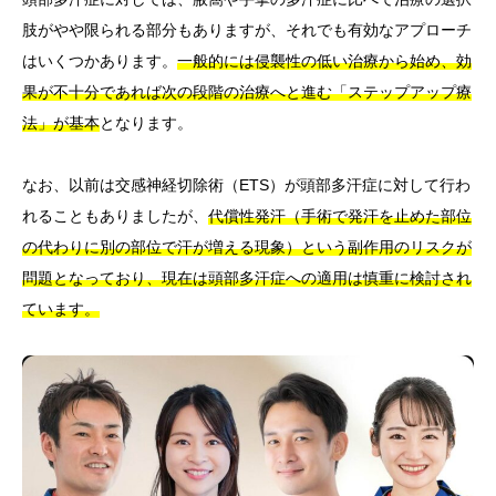
肢がやや限られる部分もありますが、それでも有効なアプローチ
はいくつかあります。
一般的には侵襲性の低い治療から始め、効
果が不十分であれば次の段階の治療へと進む「ステップアップ療
法」が基本
となります。
なお、以前は交感神経切除術（ETS）が頭部多汗症に対して行わ
れることもありましたが、
代償性発汗（手術で発汗を止めた部位
の代わりに別の部位で汗が増える現象）という副作用のリスクが
問題となっており、現在は頭部多汗症への適用は慎重に検討され
ています。