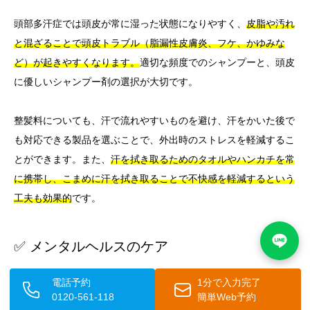
頭部多汗症では頭皮が常に湿った状態になりやすく、
皮脂や汚れ
と混ざることで頭皮トラブル（脂漏性皮膚炎、フケ、かゆみな
ど）が起きやすくなります。
適切な頻度でのシャンプーと、頭皮
に優しいシャンプー剤の選択が大切です。
整髪料についても、汗で流れやすいものを避け、汗をかいた後で
も対応できる製品を選ぶことで、外出時のストレスを軽減するこ
とができます。また、
汗を拭き取るためのタオルやハンカチを常
に携帯し、こまめに汗を拭き取ることで不快感を軽減するという
工夫も効果的
です。
✅ メンタルヘルスのケア
頭部多汗症は外見上わかりやすい症状であるため、当事者が感じ
電話予約
1分で入力完了
0120-561-118
簡単Web予約
る恥ずかしさや社会不安は大きく、精神的な負担につながること