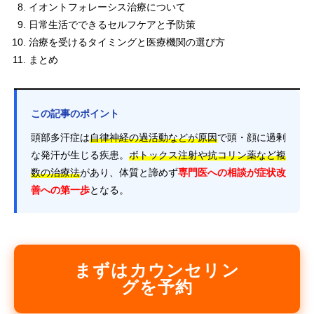
イオントフォレーシス治療について
日常生活でできるセルフケアと予防策
治療を受けるタイミングと医療機関の選び方
まとめ
この記事のポイント
頭部多汗症は
自律神経の過活動などが原因
で頭・顔に過剰
な発汗が生じる疾患。
ボトックス注射や抗コリン薬など複
数の治療法
があり、体質と諦めず
専門医への相談が症状改
善への第一歩
となる。
まずはカウンセリン
グを予約