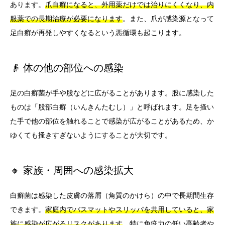
あります。
爪白癬になると、外用薬だけでは治りにくくなり、内
服薬での長期治療が必要になります
。また、爪が感染源となって
足白癬が再発しやすくなるという悪循環も起こります。
👴 体の他の部位への感染
足の白癬菌が手や股などに広がることがあります。股に感染した
ものは「股部白癬（いんきんたむし）」と呼ばれます。足を搔い
た手で他の部位を触れることで感染が広がることがあるため、か
ゆくても搔きすぎないようにすることが大切です。
🔸 家族・周囲への感染拡大
白癬菌は感染した皮膚の落屑（角質のかけら）の中で長期間生存
できます。
家庭内でバスマットやスリッパを共用していると、家
族に感染が広がるリスクがあります
。特に免疫力の低い高齢者や