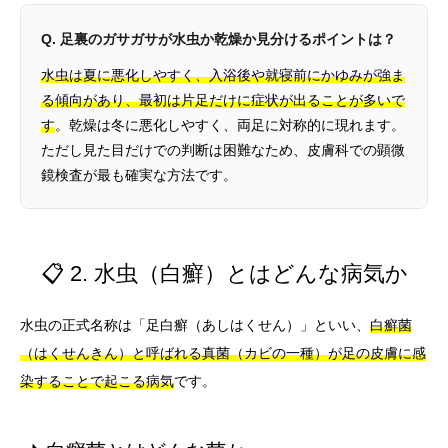
Q. 足裏のガサガサが水虫か乾燥か見分けるポイントは？
水虫は夏に悪化しやすく、入浴後や就寝前にかゆみが強ま
る傾向があり、最初は片足だけに症状が出ることが多いで
す
。乾燥は冬に悪化しやすく、両足に対称的に現れます。
ただし見た目だけでの判断は困難なため、皮膚科での顕微
鏡検査が最も確実な方法です。
📋 2. 水虫（白癬）とはどんな病気か
水虫の正式名称は「足白癬（あしはくせん）」といい、
白癬菌
（はくせんきん）と呼ばれる真菌（カビの一種）が足の皮膚に感
染することで起こる病気
です。