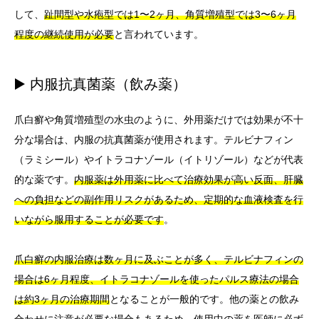
して、
趾間型や水疱型では1〜2ヶ月、角質増殖型では3〜6ヶ月
程度の継続使用が必要
と言われています。
▶️ 内服抗真菌薬（飲み薬）
爪白癬や角質増殖型の水虫のように、外用薬だけでは効果が不十
分な場合は、内服の抗真菌薬が使用されます。テルビナフィン
（ラミシール）やイトラコナゾール（イトリゾール）などが代表
的な薬です。
内服薬は外用薬に比べて治療効果が高い反面、肝臓
への負担などの副作用リスクがあるため、定期的な血液検査を行
いながら服用することが必要です
。
爪白癬の内服治療は数ヶ月に及ぶことが多く、テルビナフィンの
場合は6ヶ月程度、イトラコナゾールを使ったパルス療法の場合
は約3ヶ月の治療期間
となることが一般的です。他の薬との飲み