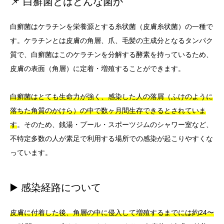
📌 白癬菌とはどんな菌か
白癬菌はケラチンを栄養源とする糸状菌（皮膚糸状菌）の一種で
す。ケラチンとは皮膚の角層、爪、毛髪の主成分となるタンパク
質で、白癬菌はこのケラチンを分解する酵素を持っているため、
皮膚の表面（角層）に定着・増殖することができます。
白癬菌はとても生命力が強く、感染した人の落屑（ふけのように
落ちた角質のかけら）の中で数ヶ月間生存できるとされていま
す
。そのため、銭湯・プール・スポーツジムのシャワー室など、
不特定多数の人が素足で利用する場所での感染が起こりやすくな
っています。
▶️ 感染経路について
皮膚に付着した後、角層の中に侵入して増殖するまでには約24〜