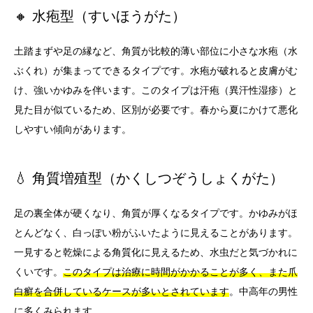
🔸 水疱型（すいほうがた）
土踏まずや足の縁など、角質が比較的薄い部位に小さな水疱（水
ぶくれ）が集まってできるタイプです。水疱が破れると皮膚がむ
け、強いかゆみを伴います。このタイプは汗疱（異汗性湿疹）と
見た目が似ているため、区別が必要です。春から夏にかけて悪化
しやすい傾向があります。
💧 角質増殖型（かくしつぞうしょくがた）
足の裏全体が硬くなり、角質が厚くなるタイプです。かゆみがほ
とんどなく、白っぽい粉がふいたように見えることがあります。
一見すると乾燥による角質化に見えるため、水虫だと気づかれに
くいです。
このタイプは治療に時間がかかることが多く、また爪
白癬を合併しているケースが多いとされています
。中高年の男性
に多くみられます。