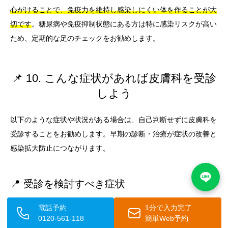
心がけることで、免疫力を維持し感染しにくい体を作ることが大
切です
。糖尿病や免疫抑制状態にある方は特に感染リスクが高い
ため、定期的な足のチェックをお勧めします。
📌 10. こんな症状があれば皮膚科を受診
しよう
以下のような症状や状況がある場合は、自己判断せずに皮膚科を
受診することをお勧めします。早期の診断・治療が症状の改善と
感染拡大防止につながります。
📍 受診を検討すべき症状
電話予約
1分で入力完了
足の指の間がジュクジュクしてかゆい場合、足の裏に水疱（水ぶ
0120-561-118
簡単Web予約
くれ）が繰り返しできる場合、足の裏全体がカサカサして白っぽ