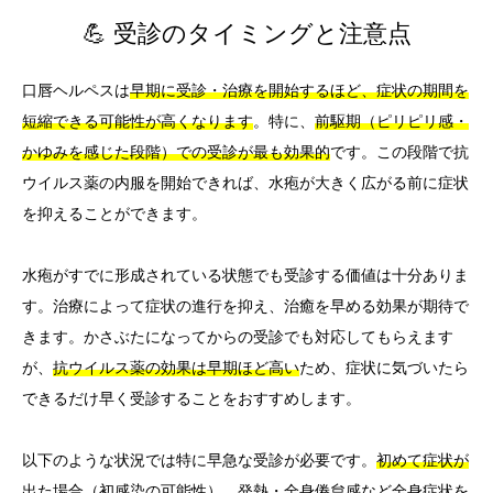
💪 受診のタイミングと注意点
口唇ヘルペスは
早期に受診・治療を開始するほど、症状の期間を
短縮できる可能性が高くなります
。特に、
前駆期（ピリピリ感・
かゆみを感じた段階）での受診が最も効果的
です。この段階で抗
ウイルス薬の内服を開始できれば、水疱が大きく広がる前に症状
を抑えることができます。
水疱がすでに形成されている状態でも受診する価値は十分ありま
す。治療によって症状の進行を抑え、治癒を早める効果が期待で
きます。かさぶたになってからの受診でも対応してもらえます
が、
抗ウイルス薬の効果は早期ほど高い
ため、症状に気づいたら
できるだけ早く受診することをおすすめします。
以下のような状況では特に早急な受診が必要です。
初めて症状が
出た場合（初感染の可能性）、発熱・全身倦怠感など全身症状を