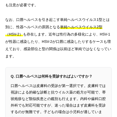
も注意が必要です。
なお、口唇ヘルペスを引き起こす単純ヘルペスウイルス1型とは
別に、性器ヘルペスの原因となる
単純ヘルペスウイルス2型
（HSV-2）
も存在します。近年は性行為の多様化により、HSV-1
が性器に感染したり、HSV-2が口唇に感染したりするケースも増
えており、感染部位と型の関係は以前ほど単純ではなくなってい
ます。
Q. 口唇ヘルペスは何科を受診すればよいですか？
口唇ヘルペスは皮膚科の受診が第一選択です。皮膚科では
視診による的確な診断と抗ウイルス薬の処方が可能で、帯
状疱疹など類似疾患との鑑別も行えます。内科や歯科口腔
外科でも対応可能ですが、迷った場合はまず皮膚科を受診
するのが無難です。子どもの場合は小児科が適していま