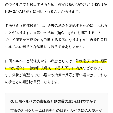
のウイルスでも検出できるため、確定診断や型の判定（HSV-1か
HSV-2かの区別）に用いられることがあります。
血液検査（抗体検査）は、過去の感染を確認するために行われる
ことがあります。血液中の抗体（IgG、IgM）を測定すること
で、初感染か再感染かを判断する参考になりますが、再発性口唇
ヘルペスの日常的な診断には通常必要ありません。
口唇ヘルペスと間違えやすい疾患としては、
帯状疱疹（特に顔面
に出た場合）、接触性皮膚炎、多形紅斑、口内炎
などがありま
す。症状が典型的でない場合や治療の反応が悪い場合は、これら
の疾患との鑑別が重要になります。
Q. 口唇ヘルペスの市販薬と処方薬の違いは何ですか？
市販の外用クリームは再発性の口唇ヘルペスにのみ使用が