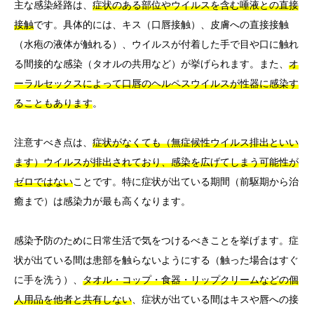
主な感染経路は、
症状のある部位やウイルスを含む唾液との直接
接触
です。具体的には、キス（口唇接触）、皮膚への直接接触
（水疱の液体が触れる）、ウイルスが付着した手で目や口に触れ
る間接的な感染（タオルの共用など）が挙げられます。また、
オ
ーラルセックスによって口唇のヘルペスウイルスが性器に感染す
ることもあります
。
注意すべき点は、
症状がなくても（無症候性ウイルス排出といい
ます）ウイルスが排出されており、感染を広げてしまう可能性が
ゼロではない
ことです。特に症状が出ている期間（前駆期から治
癒まで）は感染力が最も高くなります。
感染予防のために日常生活で気をつけるべきことを挙げます。症
状が出ている間は患部を触らないようにする（触った場合はすぐ
に手を洗う）、
タオル・コップ・食器・リップクリームなどの個
人用品を他者と共有しない
、症状が出ている間はキスや唇への接