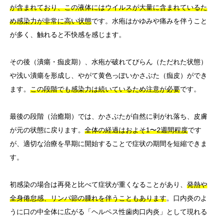
が含まれており、この液体にはウイルスが大量に含まれているた
め感染力が非常に高い状態
です。水疱はかゆみや痛みを伴うこと
が多く、触れると不快感を感じます。
その後（潰瘍・痂皮期）、水疱が破れてびらん（ただれた状態）
や浅い潰瘍を形成し、やがて黄色っぽいかさぶた（痂皮）ができ
ます。
この段階でも感染力は続いているため注意が必要
です。
最後の段階（治癒期）では、かさぶたが自然に剥がれ落ち、皮膚
が元の状態に戻ります。
全体の経過はおよそ1〜2週間程度
です
が、適切な治療を早期に開始することで症状の期間を短縮できま
す。
初感染の場合は再発と比べて症状が重くなることがあり、
発熱や
全身倦怠感、リンパ節の腫れを伴うこともあります
。口内炎のよ
うに口の中全体に広がる「ヘルペス性歯肉口内炎」として現れる