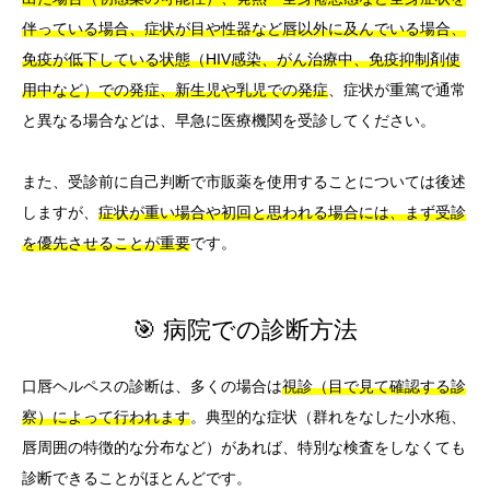
伴っている場合、症状が目や性器など唇以外に及んでいる場合、
免疫が低下している状態（HIV感染、がん治療中、免疫抑制剤使
用中など）での発症、新生児や乳児での発症
、症状が重篤で通常
と異なる場合などは、早急に医療機関を受診してください。
また、受診前に自己判断で市販薬を使用することについては後述
しますが、
症状が重い場合や初回と思われる場合には、まず受診
を優先させることが重要
です。
🎯 病院での診断方法
口唇ヘルペスの診断は、多くの場合は
視診（目で見て確認する診
察）によって行われます
。典型的な症状（群れをなした小水疱、
唇周囲の特徴的な分布など）があれば、特別な検査をしなくても
診断できることがほとんどです。