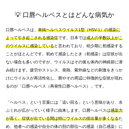
💡 口唇ヘルペスとはどんな病気か
口唇ヘルペスは、
単純ヘルペスウイルス1型（HSV-1）の感染に
よって引き起こされる感染症
です。日本では
成人の半数以上がこ
のウイルスに感染している
と言われており、幼少期に初感染する
ことがほとんどです。初めて感染したとき（初感染）は症状が出
ない場合も多いのですが、ウイルスはその後も体内の神経節に潜
み続けます。疲労やストレス、発熱、紫外線などの刺激をきっか
けにウイルスが再活性化し、唇やその周辺に特徴的な症状が現れ
るのが「口唇ヘルペス（再発性口唇ヘルペス）」です。
「ヘルペス」という言葉には「這い回る」という意味があり、水
ぶくれが広がっていく様子に由来します。口唇ヘルペスは
感染力
が高く、症状が出ている間は特にウイルスの排出量が多くなる
た
め、他者への感染や自分の体の別の部位への感染（自己感染）に