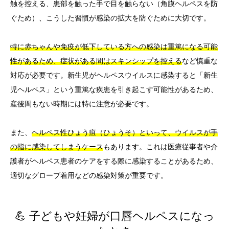
触を控える、患部を触った手で目を触らない（角膜ヘルペスを防
ぐため）、こうした習慣が感染の拡大を防ぐために大切です。
特に赤ちゃんや免疫が低下している方への感染は重篤になる可能
性があるため、症状がある間はスキンシップを控える
など慎重な
対応が必要です。新生児がヘルペスウイルスに感染すると「新生
児ヘルペス」という重篤な疾患を引き起こす可能性があるため、
産後間もない時期には特に注意が必要です。
また、
ヘルペス性ひょう疽（ひょうそ）といって、ウイルスが手
の指に感染してしまうケース
もあります。これは医療従事者や介
護者がヘルペス患者のケアをする際に感染することがあるため、
適切なグローブ着用などの感染対策が重要です。
💪 子どもや妊婦が口唇ヘルペスになっ