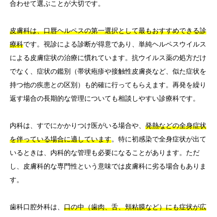
合わせて選ぶことが大切です。
皮膚科は、口唇ヘルペスの第一選択として最もおすすめできる診
療科
です。視診による診断が得意であり、単純ヘルペスウイルス
による皮膚症状の治療に慣れています。抗ウイルス薬の処方だけ
でなく、症状の鑑別（帯状疱疹や接触性皮膚炎など、似た症状を
持つ他の疾患との区別）も的確に行ってもらえます。再発を繰り
返す場合の長期的な管理についても相談しやすい診療科です。
内科は、すでにかかりつけ医がいる場合や、
発熱などの全身症状
を伴っている場合に適しています
。特に初感染で全身症状が出て
いるときは、内科的な管理も必要になることがあります。ただ
し、皮膚科的な専門性という意味では皮膚科に劣る場合もありま
す。
歯科口腔外科は、
口の中（歯肉、舌、頬粘膜など）にも症状が広