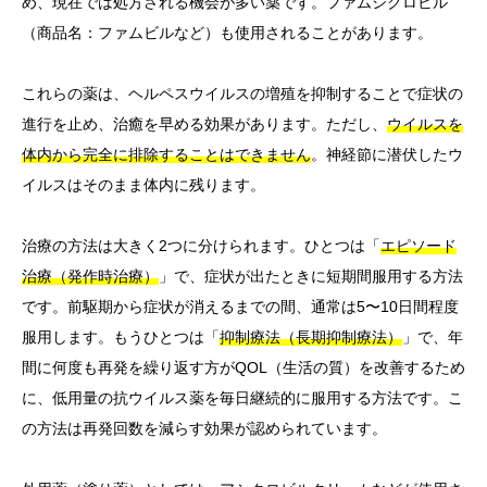
め、現在では処方される機会が多い薬です。ファムシクロビル
（商品名：ファムビルなど）も使用されることがあります。
これらの薬は、ヘルペスウイルスの増殖を抑制することで症状の
進行を止め、治癒を早める効果があります。ただし、
ウイルスを
体内から完全に排除することはできません
。神経節に潜伏したウ
イルスはそのまま体内に残ります。
治療の方法は大きく2つに分けられます。ひとつは「
エピソード
治療（発作時治療）
」で、症状が出たときに短期間服用する方法
です。前駆期から症状が消えるまでの間、通常は5〜10日間程度
服用します。もうひとつは「
抑制療法（長期抑制療法）
」で、年
間に何度も再発を繰り返す方がQOL（生活の質）を改善するため
に、低用量の抗ウイルス薬を毎日継続的に服用する方法です。こ
の方法は再発回数を減らす効果が認められています。