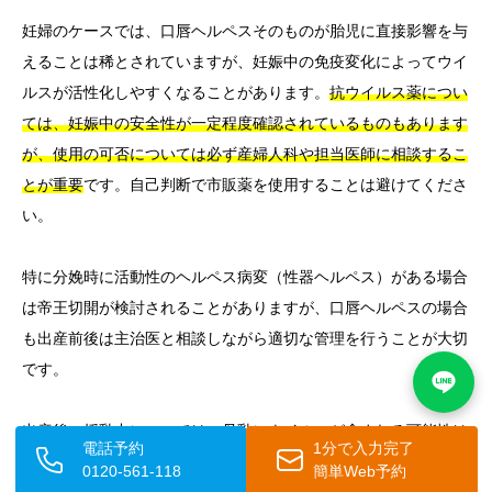
妊婦のケースでは、口唇ヘルペスそのものが胎児に直接影響を与
えることは稀とされていますが、妊娠中の免疫変化によってウイ
ルスが活性化しやすくなることがあります。
抗ウイルス薬につい
ては、妊娠中の安全性が一定程度確認されているものもあります
が、使用の可否については必ず産婦人科や担当医師に相談するこ
とが重要
です。自己判断で市販薬を使用することは避けてくださ
い。
特に分娩時に活動性のヘルペス病変（性器ヘルペス）がある場合
は帝王切開が検討されることがありますが、口唇ヘルペスの場合
も出産前後は主治医と相談しながら適切な管理を行うことが大切
です。
出産後の授乳中については、母乳にウイルスが含まれる可能性は
電話予約
1分で入力完了
低いとされていますが、
授乳中に口唇や手にヘルペス症状がある
0120-561-118
簡単Web予約