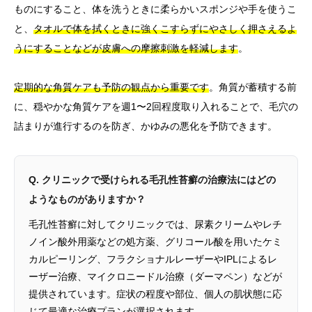
ものにすること、体を洗うときに柔らかいスポンジや手を使うこ
と、
タオルで体を拭くときに強くこすらずにやさしく押さえるよ
うにすることなどが皮膚への摩擦刺激を軽減します
。
定期的な角質ケアも予防の観点から重要です
。角質が蓄積する前
に、穏やかな角質ケアを週1〜2回程度取り入れることで、毛穴の
詰まりが進行するのを防ぎ、かゆみの悪化を予防できます。
Q. クリニックで受けられる毛孔性苔癬の治療法にはどの
ようなものがありますか？
毛孔性苔癬に対してクリニックでは、尿素クリームやレチ
ノイン酸外用薬などの処方薬、グリコール酸を用いたケミ
カルピーリング、フラクショナルレーザーやIPLによるレ
ーザー治療、マイクロニードル治療（ダーマペン）などが
提供されています。症状の程度や部位、個人の肌状態に応
じて最適な治療プランが選択されます。