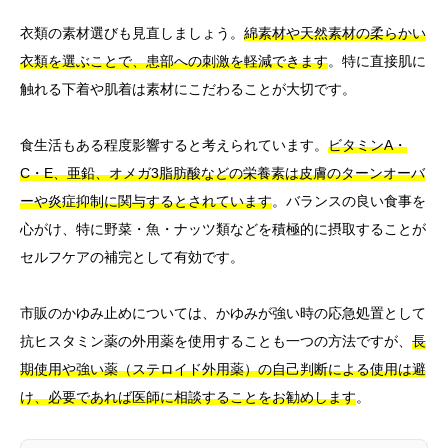
衣類の素材選びも見直しましょう。
綿素材や天然素材の柔らかい
衣類を選ぶことで、患部への刺激を軽減できます
。特に直接肌に
触れる下着や肌着は素材にこだわることが大切です。
食生活もある程度影響すると考えられています。
ビタミンA・
C・E、亜鉛、オメガ3脂肪酸などの栄養素は皮膚のターンオーバ
ーや炎症抑制に関与するとされています
。バランスの良い食事を
心がけ、特に野菜・魚・ナッツ類などを積極的に摂取することが
セルフケアの補完として有効です。
市販のかゆみ止めについては、かゆみが強い時の応急処置として
抗ヒスタミン薬の外用薬を使用することも一つの方法ですが、
長
期使用や強い薬（ステロイド外用薬）の自己判断による使用は避
け、必要であれば医師に相談することをお勧めします
。