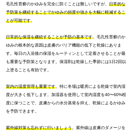
毛孔性苔癬のかゆみを完全に防ぐことは難しいですが、
日常的な
予防策を継続することでかゆみの頻度や強さを大幅に軽減するこ
とが可能です
。
日常的な保湿を継続することが予防の基本です
。毛孔性苔癬のか
ゆみの根本的な原因は皮膚のバリア機能の低下と乾燥にありま
す。毎日の入浴後の保湿をルーティンとして定着させることが最
も重要な予防策となります。保湿剤は乾燥した季節には1日2回以
上塗ることも有効です。
室内の湿度管理も重要です
。特に冬場は暖房による乾燥で室内湿
度が大きく低下します。加湿器を使用して室内湿度を40〜60%程
度に保つことで、皮膚からの水分蒸発を抑え、乾燥によるかゆみ
を予防できます。
紫外線対策も忘れずに行いましょう
。紫外線は皮膚のダメージを