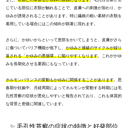
じている部位に衣類が触れることで、皮膚への刺激が加わり、か
ゆみが誘発されることがあります。特に繊維の粗い素材の衣類を
着用している場合にはこの傾向が顕著に現れます。
さらに、かゆいからといって患部をかいてしまうと、皮膚がさら
に傷ついてバリア機能が低下し、
かゆみと掻破のサイクルが繰り
返される「かゆみの悪循環」に陥りやすくなります
。これがかゆ
みを長期化させる要因にもなっています。
ホルモンバランスの変動もかゆみに関係することがあります
。思
春期や妊娠中、月経周期によってホルモンが変動する時期には毛
孔性苔癬の症状が悪化しやすいと報告されており、これも体質的
な背景と密接に関連しています。
✨ 毛孔性苔癬の症状の特徴と好発部位