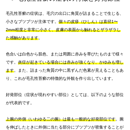
毛孔性苔癬の症状は、毛穴の出口に角質が詰まることで生じる、
小さなブツブツが主体です。
個々の皮疹（ひしん）は直径1〜
2mm程度と非常に小さく、皮膚の表面から触れるとザラザラし
た感触があります
。
色合いは白色から肌色、または周囲に赤みを帯びたものまで様々
です。
炎症が起きている場合には赤みが強くなり、かゆみも増し
ます
。また、詰まった角質の中に黒ずんだ色素が見えることもあ
り、これが毛孔性苔癬の特徴的な外観を作り出しています。
好発部位（症状が現れやすい部位）としては、以下のような部位
が代表的です。
上腕の外側（いわゆる二の腕）は最も一般的な好発部位です
。腕
を伸ばしたときに外側に当たる部分にブツブツが密集することが