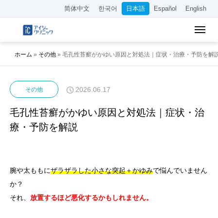
简体中文
한국어
日本語
Español
English
ホーム
»
その他
»
毛孔性苔癬がかゆい原因と対処法｜症状・治療・予防を解
2026.06.17
その他
毛孔性苔癬がかゆい原因と対処法｜症状・治
療・予防を解説
腕や太ももに
ザラザラした小さな突起＋かゆみ
で悩んでいません
か？
それ、
放置するほど悪化するかもしれません。