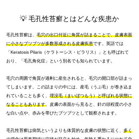
💡 毛孔性苔癬とはどんな疾患か
毛孔性苔癬は、
毛穴の出口付近に角質が詰まることで、皮膚表面
に小さなブツブツが多数形成される皮膚疾患
です。英語では
「Keratosis Pilaris（ケラトーシス・ピラリス）」とも呼ばれて
おり、「毛孔角化症」という別名でも知られています。
毛穴の周囲で角質が過剰に産生されると、毛穴の開口部が詰まっ
てしまいます。この詰まりの中には、産毛（うぶ毛）が巻き込ま
れていることも多く、
埋没毛（まいぼつもう）と呼ばれる状態に
なることもあります
。皮膚の表面から見ると、針の頭程度の小さ
な白い点や、赤みを帯びたブツブツとして観察されます。
毛孔性苔癬は病気というよりも体質的な皮膚の状態に近く、
多く
の場合は思春期頃に症状が目立ち始め、年齢を重ねるにつれて自