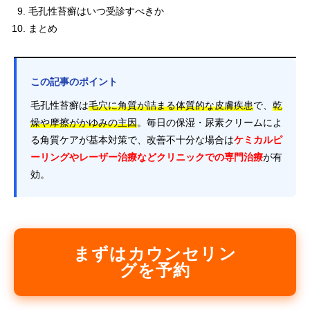
毛孔性苔癬はいつ受診すべきか
まとめ
この記事のポイント
毛孔性苔癬は
毛穴に角質が詰まる体質的な皮膚疾患
で、
乾
燥や摩擦がかゆみの主因
。毎日の保湿・尿素クリームによ
る角質ケアが基本対策で、改善不十分な場合は
ケミカルピ
ーリングやレーザー治療などクリニックでの専門治療
が有
効。
まずはカウンセリン
グを予約