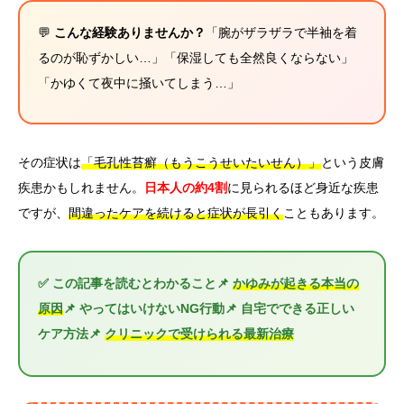
💬
こんな経験ありませんか？
「腕がザラザラで半袖を着
るのが恥ずかしい…」「保湿しても全然良くならない」
「かゆくて夜中に掻いてしまう…」
その症状は
「毛孔性苔癬（もうこうせいたいせん）」
という皮膚
疾患かもしれません。
日本人の約4割
に見られるほど身近な疾患
ですが、
間違ったケアを続けると症状が長引く
こともあります。
✅ この記事を読むとわかること📌
かゆみが起きる本当の
原因
📌 やってはいけないNG行動📌 自宅でできる正しい
ケア方法📌
クリニックで受けられる最新治療