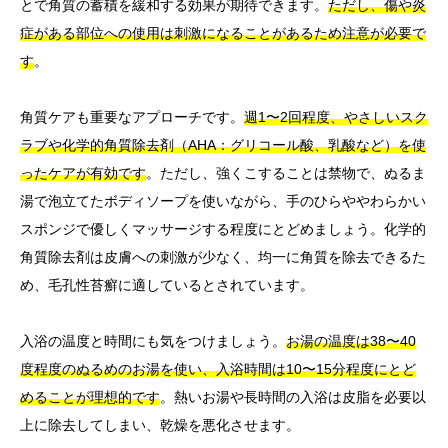
とで角質の蓄積を緩和する効果が期待できます。
ただし、傷や炎
症がある部位への使用は刺激になることがあるため注意が必要で
す
。
角質ケアも重要なアプローチです。
週1〜2回程度、やさしいスク
ラブや化学的角質除去剤（AHA：グリコール酸、乳酸など）を使
ったケアが有効です
。ただし、強くこすることは禁物で、ぬるま
湯で泡立てたボディソープを使いながら、手のひらややわらかい
スポンジで優しくマッサージする程度にとどめましょう。化学的
角質除去剤は皮膚への刺激が少なく、均一に角質を除去できるた
め、毛孔性苔癬に適しているとされています。
入浴の温度と時間にも気をつけましょう。
お湯の温度は38〜40
度程度のぬるめのお湯を使い、入浴時間は10〜15分程度にとど
めることが理想的です
。熱いお湯や長時間の入浴は皮脂を必要以
上に除去してしまい、乾燥を悪化させます。