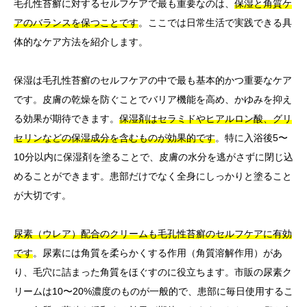
毛孔性苔癬に対するセルフケアで最も重要なのは、
保湿と角質ケ
アのバランスを保つことです
。ここでは日常生活で実践できる具
体的なケア方法を紹介します。
保湿は毛孔性苔癬のセルフケアの中で最も基本的かつ重要なケア
です。皮膚の乾燥を防ぐことでバリア機能を高め、かゆみを抑え
る効果が期待できます。
保湿剤はセラミドやヒアルロン酸、グリ
セリンなどの保湿成分を含むものが効果的です
。特に入浴後5〜
10分以内に保湿剤を塗ることで、皮膚の水分を逃がさずに閉じ込
めることができます。患部だけでなく全身にしっかりと塗ること
が大切です。
尿素（ウレア）配合のクリームも毛孔性苔癬のセルフケアに有効
です
。尿素には角質を柔らかくする作用（角質溶解作用）があ
り、毛穴に詰まった角質をほぐすのに役立ちます。市販の尿素ク
リームは10〜20%濃度のものが一般的で、患部に毎日使用するこ