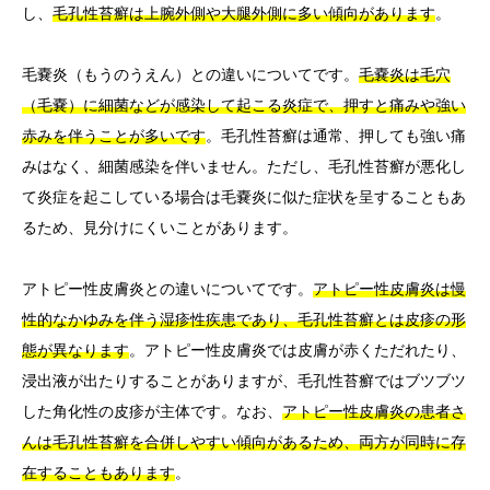
し、
毛孔性苔癬は上腕外側や大腿外側に多い傾向があります
。
毛嚢炎（もうのうえん）との違いについてです。
毛嚢炎は毛穴
（毛嚢）に細菌などが感染して起こる炎症で、押すと痛みや強い
赤みを伴うことが多いです
。毛孔性苔癬は通常、押しても強い痛
みはなく、細菌感染を伴いません。ただし、毛孔性苔癬が悪化し
て炎症を起こしている場合は毛嚢炎に似た症状を呈することもあ
るため、見分けにくいことがあります。
アトピー性皮膚炎との違いについてです。
アトピー性皮膚炎は慢
性的なかゆみを伴う湿疹性疾患であり、毛孔性苔癬とは皮疹の形
態が異なります
。アトピー性皮膚炎では皮膚が赤くただれたり、
浸出液が出たりすることがありますが、毛孔性苔癬ではブツブツ
した角化性の皮疹が主体です。なお、
アトピー性皮膚炎の患者さ
んは毛孔性苔癬を合併しやすい傾向があるため、両方が同時に存
在することもあります
。