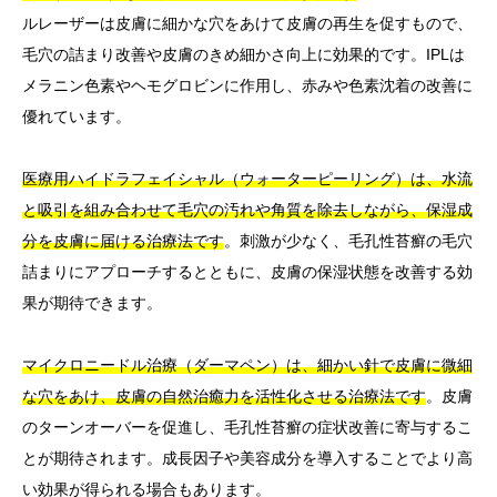
ルレーザーは皮膚に細かな穴をあけて皮膚の再生を促すもので、
毛穴の詰まり改善や皮膚のきめ細かさ向上に効果的です。IPLは
メラニン色素やヘモグロビンに作用し、赤みや色素沈着の改善に
優れています。
医療用ハイドラフェイシャル（ウォーターピーリング）は、水流
と吸引を組み合わせて毛穴の汚れや角質を除去しながら、保湿成
分を皮膚に届ける治療法です
。刺激が少なく、毛孔性苔癬の毛穴
詰まりにアプローチするとともに、皮膚の保湿状態を改善する効
果が期待できます。
マイクロニードル治療（ダーマペン）は、細かい針で皮膚に微細
な穴をあけ、皮膚の自然治癒力を活性化させる治療法です
。皮膚
のターンオーバーを促進し、毛孔性苔癬の症状改善に寄与するこ
とが期待されます。成長因子や美容成分を導入することでより高
い効果が得られる場合もあります。