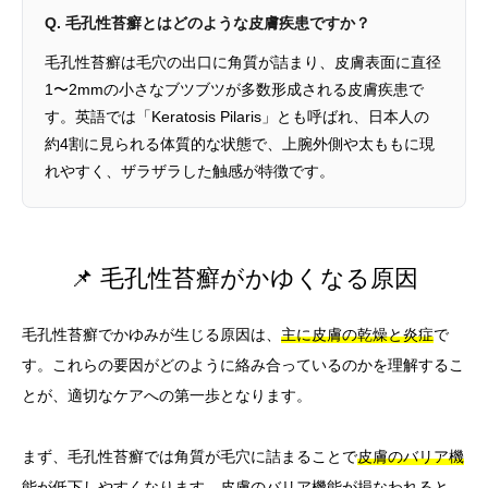
Q. 毛孔性苔癬とはどのような皮膚疾患ですか？
毛孔性苔癬は毛穴の出口に角質が詰まり、皮膚表面に直径
1〜2mmの小さなブツブツが多数形成される皮膚疾患で
す。英語では「Keratosis Pilaris」とも呼ばれ、日本人の
約4割に見られる体質的な状態で、上腕外側や太ももに現
れやすく、ザラザラした触感が特徴です。
📌 毛孔性苔癬がかゆくなる原因
毛孔性苔癬でかゆみが生じる原因は、
主に皮膚の乾燥と炎症
で
す。これらの要因がどのように絡み合っているのかを理解するこ
とが、適切なケアへの第一歩となります。
まず、毛孔性苔癬では角質が毛穴に詰まることで
皮膚のバリア機
能が低下しやすくなります
。皮膚のバリア機能が損なわれると、