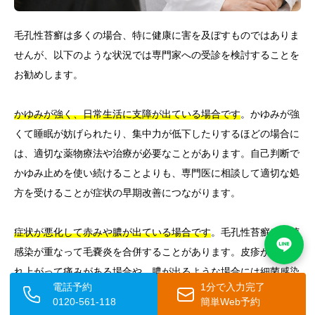
毛孔性苔癬は多くの場合、特に健康に害を及ぼすものではありま
せんが、以下のような状況では専門家への受診を検討することを
お勧めします。
かゆみが強く、日常生活に支障が出ている場合です
。かゆみが強
くて睡眠が妨げられたり、集中力が低下したりするほどの場合に
は、適切な薬物療法や治療が必要なことがあります。自己判断で
かゆみ止めを使い続けることよりも、専門医に相談して適切な処
方を受けることが症状の早期改善につながります。
症状が悪化して赤みや膿が出ている場合です
。毛孔性苔癬に細菌
感染が重なって毛嚢炎を合併することがあります。皮疹が赤く腫
れ上がって痛みがある場合や、膿が出るような場合には細菌感染
電話予約
1分で入力完了
の可能性を考えて、早めに受診することが必要です。
0120-561-118
簡単Web予約