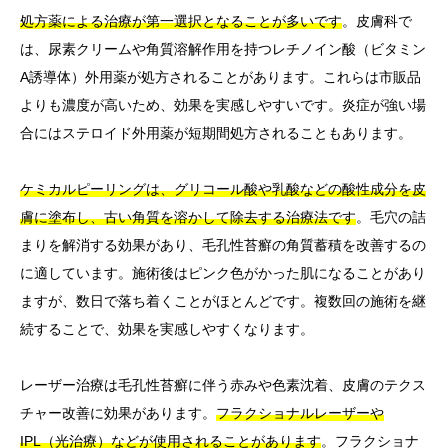
処方薬による治療が第一選択となることが多いです
。皮膚科で
は、尿素クリームや角質溶解作用を持つレチノイン酸（ビタミン
A誘導体）外用薬が処方されることがあります。これらは市販品
よりも濃度が高いため、効果を実感しやすいです。炎症が強い場
合にはステロイド外用薬が短期間処方されることもあります。
ケミカルピーリングは、グリコール酸や乳酸などの酸性成分を皮
膚に塗布し、古い角質を溶かして除去する治療法です
。毛穴の詰
まりを解消する効果があり、毛孔性苔癬の角質蓄積を改善するの
に適しています。施術後はピンク色がかった肌になることがあり
ますが、数日で落ち着くことがほとんどです。複数回の施術を継
続することで、効果を実感しやすくなります。
レーザー治療は毛孔性苔癬に伴う赤みや色素沈着、皮膚のテクス
チャー改善に効果があります。
フラクショナルレーザーや
IPL（光治療）などが使用されることがあります
。フラクショナ