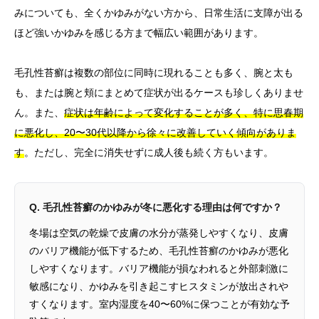
みについても、全くかゆみがない方から、日常生活に支障が出る
ほど強いかゆみを感じる方まで幅広い範囲があります。
毛孔性苔癬は複数の部位に同時に現れることも多く、腕と太も
も、または腕と頬にまとめて症状が出るケースも珍しくありませ
ん。また、
症状は年齢によって変化することが多く、特に思春期
に悪化し、20〜30代以降から徐々に改善していく傾向がありま
す
。ただし、完全に消失せずに成人後も続く方もいます。
Q. 毛孔性苔癬のかゆみが冬に悪化する理由は何ですか？
冬場は空気の乾燥で皮膚の水分が蒸発しやすくなり、皮膚
のバリア機能が低下するため、毛孔性苔癬のかゆみが悪化
しやすくなります。バリア機能が損なわれると外部刺激に
敏感になり、かゆみを引き起こすヒスタミンが放出されや
すくなります。室内湿度を40〜60%に保つことが有効な予