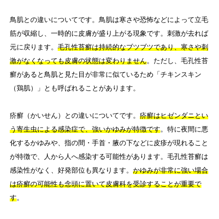
鳥肌との違いについてです。鳥肌は寒さや恐怖などによって立毛
筋が収縮し、一時的に皮膚が盛り上がる現象です。刺激が去れば
元に戻ります。
毛孔性苔癬は持続的なブツブツであり、寒さや刺
激がなくなっても皮膚の状態は変わりません
。ただし、毛孔性苔
癬があると鳥肌と見た目が非常に似ているため「チキンスキン
（鶏肌）」とも呼ばれることがあります。
疥癬（かいせん）との違いについてです。
疥癬はヒゼンダニとい
う寄生虫による感染症で、強いかゆみが特徴です
。特に夜間に悪
化するかゆみや、指の間・手首・腋の下などに皮疹が現れること
が特徴で、人から人へ感染する可能性があります。毛孔性苔癬は
感染性がなく、好発部位も異なります。
かゆみが非常に強い場合
は疥癬の可能性も念頭に置いて皮膚科を受診することが重要で
す
。