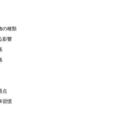
物の種類
る影響
係
係
題点
事習慣