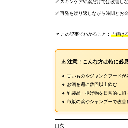
✅ スキンケアや薬だけでは改善し
✅ 再発を繰り返しながら時間とお
📌 この記事でわかること：
「避け
⚠️ 注意！こんな方は特に必
🔸 甘いものやジャンクフードが
🔸 お酒を週に数回以上飲む
🔸 乳製品・揚げ物を日常的に摂
🔸 市販の薬やシャンプーで改善
目次