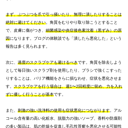
まず、ぶつぶつを爪で引っ掻いたり、無理に潰したりすることは
絶対に避けてください
。角質をむりやり取り除こうとすること
で、皮膚に傷がつき、
細菌感染や炎症後色素沈着（黒ずみ）の原
因
になります。ブログの体験談でも「潰したら悪化した」という
報告は多く見られます。
次に、
過度のスクラブケアも避けるべき
です。角質を除去しよう
として毎日強いスクラブ剤を使用したり、ブラシで強くこすった
りすることは、バリア機能をさらに損なわせ、症状を悪化させま
す。
スクラブケアを行う場合は、週1〜2回程度に留め、力を入れ
ずに優しく行うことが基本
です。
また、
刺激の強い洗浄料の使用も症状悪化につながります
。アル
コール含有量の高い化粧水、脱脂力の強いソープ、香料や防腐剤
の多い製品は、肌の乾燥を促進し毛孔性苔癬を悪化させる可能性