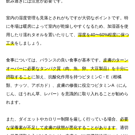
飲み過ぎには注意が必要です。
室内の湿度管理も見落とされがちですが大切なポイントです。特
に冬場は暖房によって室内が乾燥しやすくなるため、加湿器を使
用したり濡れタオルを置いたりして、
湿度を40〜60%程度に保つ
工夫
をしましょう。
食事については、バランスの良い食事が基本です。
皮膚のターン
オーバーに必要なタンパク質（肉、魚、卵、大豆製品）を十分に
摂取すること
に加え、抗酸化作用を持つビタミンC・E（柑橘
類、ナッツ、アボカド）、皮膚の修復に役立つビタミンA（にん
じん、ほうれん草、レバー）を意識的に取り入れることが勧めら
れます。
また、ダイエットやカロリー制限を厳しく行っている場合、
必要
な栄養素が不足して皮膚の状態が悪化することがあります
。適切