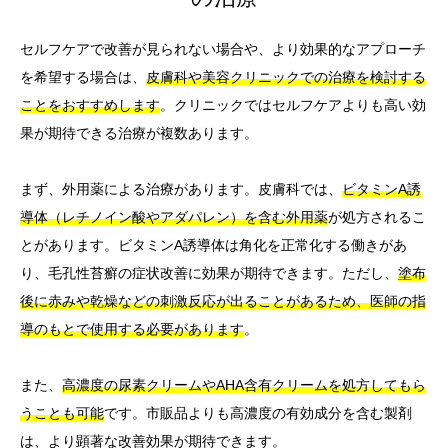
セルフケアで改善が見られない場合や、より効果的なアプローチ
を希望する場合は、
皮膚科や美容クリニックでの治療を検討する
ことをおすすめします
。クリニックではセルフケアよりも高い効
果が期待できる治療が複数あります。
まず、外用薬による治療があります。皮膚科では、
ビタミンA誘
導体（レチノイン酸やアダパレン）を含む外用薬
が処方されるこ
とがあります。ビタミンA誘導体は角化を正常化する働きがあ
り、毛孔性苔癬の症状改善に効果が期待できます。ただし、
塗布
後に赤みや乾燥などの刺激反応が出ることがあるため、医師の指
導のもとで使用する必要があります
。
また、
高濃度の尿素クリームやAHA含有クリームを処方してもら
うことも可能
です。市販品よりも高濃度の有効成分を含む製剤
は、より顕著な改善効果が期待できます。