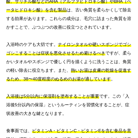
酸、サリチル酸などのAHA（アルファヒドロキシ酸）やBHA（ベ
ータヒドロキシ酸）を含む製品
は、古い角質を柔らかくして除去
する効果があります。これらの成分は、毛穴に詰まった角質を溶
かすことで、ぶつぶつの改善に役立つとされています。
入浴時のケアも大切です。
ナイロンタオルや硬いスポンジでゴシ
ゴシこすることは症状を悪化させるため避けるべき
ですが、柔ら
かいタオルやスポンジで優しく円を描くように洗うことは、角質
の軽い除去に役立ちます。また、
熱いお湯は皮膚の乾燥を促進す
るため、38〜40度程度のぬるめのお湯が適しています
。
入浴後は5分以内に保湿剤を塗布することが重要
です。この「入
浴後5分以内の保湿」というルーティンを習慣化することが、症
状改善の大きな鍵となります。
食事面では、
ビタミンA・ビタミンC・ビタミンEを含む食品を意