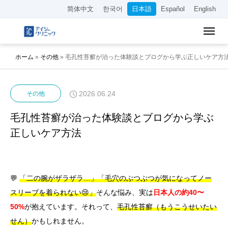
简体中文
한국어
日本語
Español
English
ホーム
»
その他
»
毛孔性苔癬が治った体験談とブログから学ぶ正しいケア方
2026.06.24
その他
毛孔性苔癬が治った体験談とブログから学ぶ
正しいケア方法
💬
「二の腕がザラザラ…」「毛穴のぶつぶつが気になってノー
スリーブを着られない😢」
そんな悩み、実は
日本人の約40〜
50%
が抱えています。それって、
毛孔性苔癬（もうこうせいたい
せん）
かもしれません。