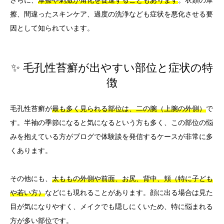
さらに、
摩擦や刺激が角化を促進することもあります
。衣類の摩
擦、間違ったスキンケア、過度の洗浄なども症状を悪化させる要
因として知られています。
✨ 毛孔性苔癬が出やすい部位と症状の特
徴
毛孔性苔癬が
最も多く見られる部位は、二の腕（上腕の外側）
で
す。半袖の季節になると気になるという方も多く、この部位の悩
みを抱えている方がブログで体験談を発信するケースが非常に多
くあります。
その他にも、
太ももの外側や前面、お尻、背中、頬（特に子ども
や若い方）
などにも現れることがあります。顔に出る場合は見た
目が気になりやすく、メイクでも隠しにくいため、特に悩まれる
方が多い部位です。