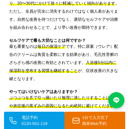
り、20〜30代にかけて徐々に軽減していく傾向があります
。
ただし、全員が完全に消失するわけではなく個人差がありま
す。自然な改善を待つだけでなく、適切なセルフケアや治療
を組み合わせることで、より早い改善が期待できます。
セルフケアで最も大切なことは何ですか？
最も重要なのは
毎日の保湿ケア
です。特に尿素（ウレア）配
合のクリームは角質を柔軟にする効果があり、毛孔性苔癬の
ざらざら感の改善に有効とされています。
入浴後5分以内に
保湿剤を塗布する習慣を継続すること
が、症状改善の大きな
鍵となります。
やってはいけないケアはありますか？
ぶつぶつを爪で引っ掻いたり無理に潰したりすることは、傷
や炎症後の黒ずみの原因になるため絶対に避けてください
。
また、毎日の強いスクラブケアや、脱脂力の強い洗浄料の使
電話予約
1分で入力完了
用もバリア機能を損ない症状を悪化させます。刺激を与えず
0120-561-118
簡単Web予約