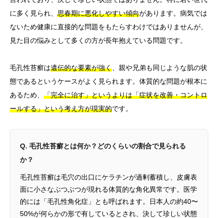
に多く見られ、
思春期に悪化しやすい傾向
があります。病気では
ないため健康に直接的な問題をもたらすわけではありませんが、
見た目の悩みとして多くの方が長年抱えている問題です。
毛孔性苔癬は
遺伝的な要素が強く
、親や兄弟も同じような肌の状
態であるというケースがよく見られます。体質的な問題が根本に
あるため、
「完全に治す」というよりは「症状を改善・コントロ
ールする」という考え方が現実的
です。
Q. 毛孔性苔癬とは何か？どのくらいの割合で見られる
か？
毛孔性苔癬は毛穴の出口にケラチンが過剰蓄積し、皮膚表
面に小さなぶつぶつが現れる体質的な角化異常です。医学
的には「毛孔性角化症」とも呼ばれます。日本人の約40〜
50%が何らかの形で有しているとされ、決して珍しい状態