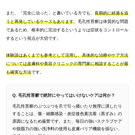
また、「完全に治った」と書いている方でも、
長期的に経過を追
うと再発しているケースもあります
。毛孔性苔癬は体質的な問題
であるため、根本的に完治するというよりは症状をコントロール
するという視点が大切です。
体験談はあくまでも参考として活用し、具体的な治療やケア方法
については皮膚科や美容クリニックの専門家に相談することが最
も確実な方法
です。
Q. 毛孔性苔癬で絶対にやってはいけないケアは何か？
毛孔性苔癬のぶつぶつを爪で引っ掻いたり無理に潰したり
することは、傷・細菌感染・炎症後色素沈着（黒ずみ）の
原因になるため厳禁です。また、毎日の強いスクラブケア
や脱脂力の強い洗浄料の使用も皮膚バリア機能を損ない、