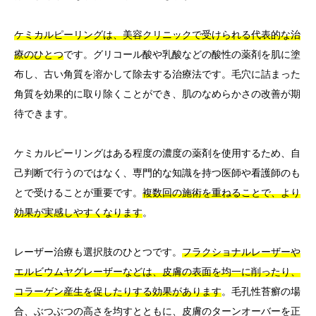
ケミカルピーリングは、美容クリニックで受けられる代表的な治
療のひとつ
です。グリコール酸や乳酸などの酸性の薬剤を肌に塗
布し、古い角質を溶かして除去する治療法です。毛穴に詰まった
角質を効果的に取り除くことができ、肌のなめらかさの改善が期
待できます。
ケミカルピーリングはある程度の濃度の薬剤を使用するため、自
己判断で行うのではなく、専門的な知識を持つ医師や看護師のも
とで受けることが重要です。
複数回の施術を重ねることで、より
効果が実感しやすくなります
。
レーザー治療も選択肢のひとつです。
フラクショナルレーザーや
エルビウムヤグレーザーなどは、皮膚の表面を均一に削ったり、
コラーゲン産生を促したりする効果があります
。毛孔性苔癬の場
合、ぶつぶつの高さを均すとともに、皮膚のターンオーバーを正