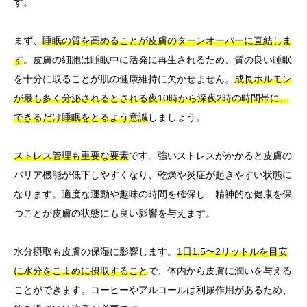
す。
まず、
睡眠の質を高めることが皮膚のターンオーバーに直結しま
す
。皮膚の細胞は睡眠中に活発に再生されるため、質の良い睡眠
を十分に取ることが肌の健康維持に欠かせません。
成長ホルモン
が最も多く分泌されるとされる夜10時から深夜2時の時間帯に、
できるだけ睡眠をとるよう意識
しましょう。
ストレス管理も重要な要素
です。強いストレスがかかると皮膚の
バリア機能が低下しやすくなり、乾燥や炎症が起きやすい状態に
なります。適度な運動や趣味の時間を確保し、精神的な健康を保
つことが皮膚の状態にも良い影響を与えます。
水分摂取も皮膚の保湿に影響します。
1日1.5〜2リットルを目安
に水分をこまめに摂取すること
で、体内から皮膚に潤いを与える
ことができます。コーヒーやアルコールは利尿作用があるため、