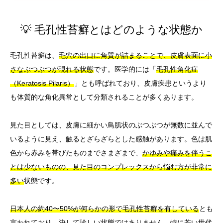
💡 毛孔性苔癬とはどのような状態か
毛孔性苔癬は、
毛穴の出口に角質が詰まることで、皮膚表面に小
さなぶつぶつが現れる状態
です。医学的には「
毛孔性角化症
（Keratosis Pilaris）
」とも呼ばれており、皮膚疾患というより
も体質的な角化異常として分類されることが多くあります。
見た目としては、皮膚に細かい鳥肌状のぶつぶつが無数に並んで
いるように見え、触るとざらざらとした感触があります。色は肌
色から赤みを帯びたものまでさまざまで、
かゆみや痛みを伴うこ
とは少ないものの、見た目のコンプレックスから悩む方が非常に
多い
状態です。
日本人の約40〜50%が何らかの形で毛孔性苔癬を有している
とも
言われており、決して珍しい状態ではありません。特に若い世代