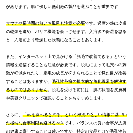
があります。肌に優しい低刺激の製品を選ぶことが重要です。
サウナや長時間の熱いお風呂も注意が必要
です。過度の熱は皮膚
の乾燥を進め、バリア機能を低下させます。入浴後の保湿を怠る
と、入浴前より乾燥した状態になることもあります。
また、インターネット上で見かける「脱毛で改善できる」という
情報を過信することも注意が必要です。脱毛によって毛穴への刺
激が軽減されたり、産毛の成長が抑えられることで見た目が改善
することはありますが、
毛孔性苔癬の根本的な角化異常を解決す
るものではありません
。脱毛を受ける前には、肌の状態を皮膚科
や美容クリニックで確認することをおすすめします。
さらに、
「○○を食べると治る」という根拠の乏しい情報に基づい
た極端な食事制限も避けるべき
です。バランスの良い食事が皮膚
の健康に寄与することは確かですが、特定の食品だけで毛孔性苔