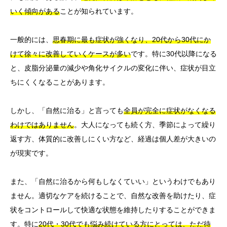
いく傾向がある
ことが知られています。
一般的には、
思春期に最も症状が強くなり、20代から30代にか
けて徐々に改善していくケースが多い
です。特に30代以降になる
と、皮脂分泌量の減少や角化サイクルの変化に伴い、症状が目立
ちにくくなることがあります。
しかし、「自然に治る」と言っても
全員が完全に症状がなくなる
わけではありません
。大人になっても続く方、季節によって繰り
返す方、体質的に改善しにくい方など、経過は個人差が大きいの
が現実です。
また、「自然に治るから何もしなくていい」というわけでもあり
ません。適切なケアを続けることで、自然な改善を助けたり、症
状をコントロールして快適な状態を維持したりすることができま
す。特に
20代・30代でも悩み続けている方にとっては、ただ待