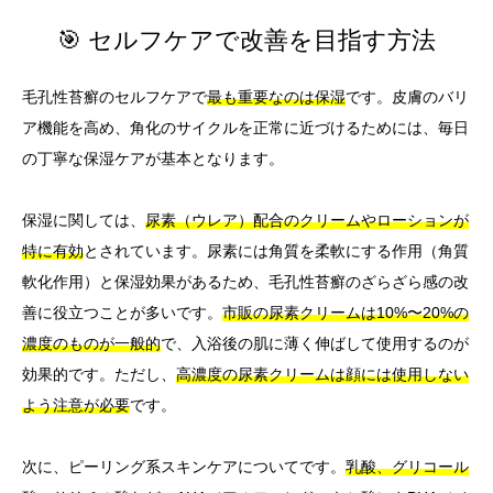
🎯 セルフケアで改善を目指す方法
毛孔性苔癬のセルフケアで
最も重要なのは保湿
です。皮膚のバリ
ア機能を高め、角化のサイクルを正常に近づけるためには、毎日
の丁寧な保湿ケアが基本となります。
保湿に関しては、
尿素（ウレア）配合のクリームやローションが
特に有効
とされています。尿素には角質を柔軟にする作用（角質
軟化作用）と保湿効果があるため、毛孔性苔癬のざらざら感の改
善に役立つことが多いです。
市販の尿素クリームは10%〜20%の
濃度のものが一般的
で、入浴後の肌に薄く伸ばして使用するのが
効果的です。ただし、
高濃度の尿素クリームは顔には使用しない
よう注意が必要
です。
次に、ピーリング系スキンケアについてです。
乳酸、グリコール