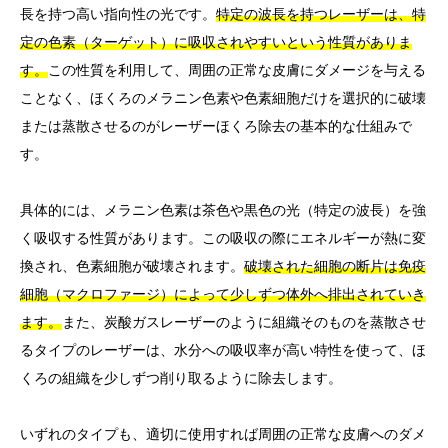
長を持つ高い指向性の光です。
特定の波長を持つレーザーは、特
定の色素（ターゲット）に吸収されやすいという性質がありま
す。
この性質を利用して、周囲の正常な皮膚にダメージを与える
ことなく、ほくろのメラニン色素や色素細胞だけを選択的に破壊
または蒸散させるのがレーザーほくろ除去の基本的な仕組みで
す。
具体的には、メラニン色素は茶色や黒色の光（特定の波長）を強
く吸収する性質があります。この吸収の際にエネルギーが熱に変
換され、色素細胞が破壊されます。
破壊された細胞の断片は免疫
細胞（マクロファージ）によって少しずつ体外へ排出されていき
ます。
また、炭酸ガスレーザーのように組織そのものを蒸散させ
るタイプのレーザーは、水分への吸収率が高い特性を使って、ほ
くろの組織を少しずつ削り取るように除去します。
いずれのタイプも、適切に使用すれば周囲の正常な皮膚へのダメ