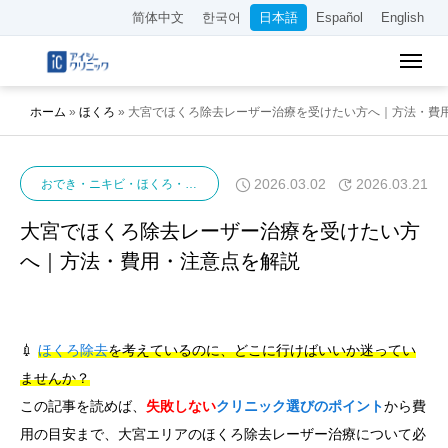
简体中文
한국어
日本語
Español
English
ホーム
»
ほくろ
»
大宮でほくろ除去レーザー治療を受けたい方へ｜方法・費
2026.03.02
2026.03.21
おでき・ニキビ・ほくろ・イボ
ほくろ
大宮でほくろ除去レーザー治療を受けたい方
へ｜方法・費用・注意点を解説
💉
ほくろ除去
を考えているのに、どこに行けばいいか迷ってい
ませんか？
この記事を読めば、
失敗しない
クリニック選びのポイント
から費
用の目安まで、大宮エリアのほくろ除去レーザー治療について必