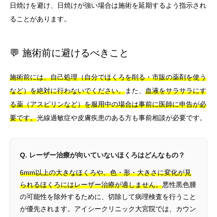
日焼けを避け、日焼けが強い場合は施術を延期するよう指示され
ることがあります。
💬 施術前に避けるべきこと
施術前には、自己処理（自分でほくろを削る・市販の薬剤を使う
など）を絶対に行わないでください。
また、
血液をサラサラにす
る薬（アスピリンなど）を服用中の場合は事前に医師に申告が必
要です。
光線過敏症や皮膚疾患のある方も事前相談が必要です。
Q. レーザー治療が向いていないほくろはどんなもの？
6mm以上の大きなほくろや、色・形・大きさに変化が見
られるほくろにはレーザー治療が適しません。
悪性黒色腫
の可能性を除外するために、切除して病理検査を行うこと
が優先されます。アイシークリニック大宮院では、カウン