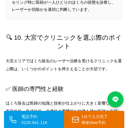
セリング時に医師が一人ひとりのほくろの状態を診察し、
レーザーか切除かを適切に判断しています。
🔍 10. 大宮でクリニックを選ぶ際のポイ
ント
大宮エリアでほくろ除去のレーザー治療を受けるクリニックを選
ぶ際は、いくつかのポイントを押さえることが大切です。
✅ 医師の専門性と経験
ほくろ除去は医師の知識と技術が仕上がりに大きく影響します。
美容外科・形成外科・皮膚科の専門的な知識を持つ医師が在籍し
電話予約
1分で入力完了
ているか確認しましょう。
また、ほくろの状態を的確に診断し、
0120-561-118
簡単Web予約
レーザーが適しているかどうかを正確に判断できる医師かどうか