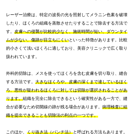
レーザー治療は、特定の波長の光を照射してメラニン色素を破壊
したり、ほくろの組織を蒸散させたりすることで除去する方法で
す。
皮膚への侵襲が比較的少なく、施術時間が短い、ダウンタイ
ムが少ない、傷跡が目立ちにくい
といった特徴があります。比較
的小さくて浅いほくろに適しており、美容クリニックで広く取り
扱われています。
外科的切除は、メスを使ってほくろを含む皮膚を切り取り、縫合
する方法です。
大きなほくろや、皮膚の深くまで達しているほく
ろ、悪性が疑われるほくろに対しては切除が選択されることがあ
ります。
組織を完全に除去できるという確実性がある一方で、縫
合が必要なため切開線の跡が残る場合があります。
病理検査に組
織を提出できることも切除法の利点の一つです。
このほか、
くり抜き法（パンチ法）
と呼ばれる方法もあります。