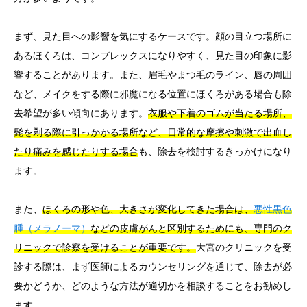
まず、見た目への影響を気にするケースです。顔の目立つ場所に
あるほくろは、コンプレックスになりやすく、見た目の印象に影
響することがあります。また、眉毛やまつ毛のライン、唇の周囲
など、メイクをする際に邪魔になる位置にほくろがある場合も除
去希望が多い傾向にあります。
衣服や下着のゴムが当たる場所、
髭を剃る際に引っかかる場所など、日常的な摩擦や刺激で出血し
たり痛みを感じたりする場合
も、除去を検討するきっかけになり
ます。
また、
ほくろの形や色、大きさが変化してきた場合は、
悪性黒色
腫（メラノーマ）
などの皮膚がんと区別するためにも、専門のク
リニックで診察を受けることが重要です。
大宮のクリニックを受
診する際は、まず医師によるカウンセリングを通じて、除去が必
要かどうか、どのような方法が適切かを相談することをお勧めし
ます。