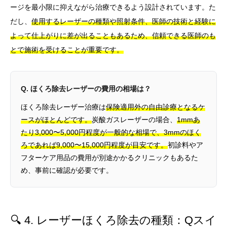
ージを最小限に抑えながら治療できるよう設計されています。た
だし、
使用するレーザーの種類や照射条件、医師の技術と経験に
よって仕上がりに差が出ることもあるため、信頼できる医師のも
とで施術を受けることが重要です。
Q. ほくろ除去レーザーの費用の相場は？
ほくろ除去レーザー治療は
保険適用外の自由診療となるケ
ースがほとんどです。
炭酸ガスレーザーの場合、
1mmあ
たり3,000〜5,000円程度が一般的な相場で、3mmのほく
ろであれば9,000〜15,000円程度が目安です。
初診料やア
フターケア用品の費用が別途かかるクリニックもあるた
め、事前に確認が必要です。
🔍 4. レーザーほくろ除去の種類：Qスイ