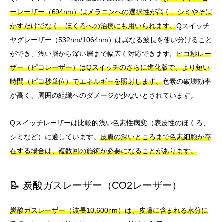
ーレーザー（694nm）はメラニンへの選択性が高く、シミやそば
かすだけでなく、ほくろへの治療にも用いられます。
Qスイッチ
ヤグレーザー（532nm/1064nm）は異なる波長を使い分けること
ができ、浅い層から深い層まで幅広く対応できます。
ピコ秒レー
ザー（ピコレーザー）はQスイッチのさらに進化版で、より短い
時間（ピコ秒単位）でエネルギーを照射します。
色素の破壊効率
が高く、周囲の組織へのダメージが少ないとされています。
Qスイッチレーザーは比較的浅い色素性病変（表皮性のほくろ、
シミなど）に適しています。
皮膚の深いところまで色素細胞が存
在する場合は、複数回の施術が必要になることがあります。
📝 炭酸ガスレーザー（CO2レーザー）
炭酸ガスレーザー（波長10,600nm）は、皮膚に含まれる水分に