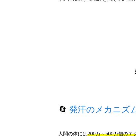
🔄
発汗のメカニズ
人間の体には
200万～500万個の