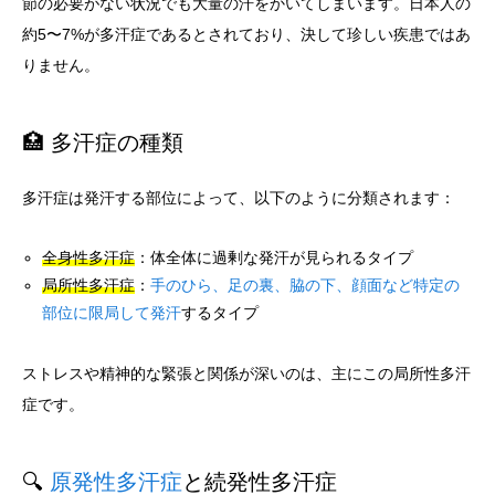
節の必要がない状況でも大量の汗をかいてしまいます。日本人の
約5〜7%が多汗症であるとされており、決して珍しい疾患ではあ
りません。
🏥 多汗症の種類
多汗症は発汗する部位によって、以下のように分類されます：
全身性多汗症
：体全体に過剰な発汗が見られるタイプ
局所性多汗症
：
手のひら、足の裏、脇の下、顔面など特定の
部位に限局して発汗
するタイプ
ストレスや精神的な緊張と関係が深いのは、主にこの局所性多汗
症です。
🔍
原発性多汗症
と続発性多汗症