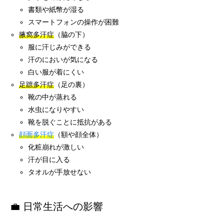
書類や紙幣が湿る
スマートフォンの操作が困難
腋窩多汗症
（脇の下）
服に汗じみができる
汗のにおいが気になる
白い服が着にくい
足蹠多汗症
（足の裏）
靴の中が蒸れる
水虫になりやすい
靴を脱ぐことに抵抗がある
顔面多汗症
（額や顔全体）
化粧崩れが激しい
汗が目に入る
タオルが手放せない
💼 日常生活への影響