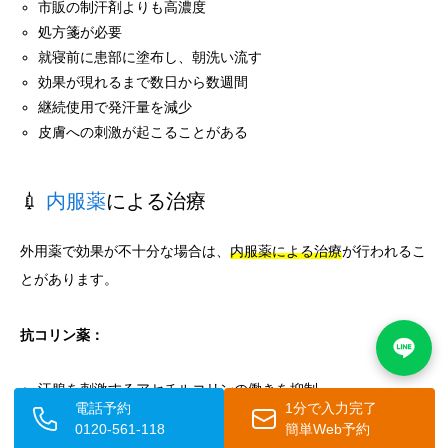
市販の制汗剤よりも高濃度
処方箋が必要
就寝前に患部に塗布し、朝洗い流す
効果が現れるまで数日から数週間
継続使用で発汗量を減少
皮膚への刺激が起こることがある
💉
内服薬
による治療
外用薬で効果が不十分な場合は、
内服薬による治療
が行われるこ
とがあります。
抗コリン薬：
汗腺を刺激するアセチルコリンの働きを抑制
電話予約
1分で入力完了
プロバンサイン（プロパンテリン）など
0120-561-118
簡単Web予約
効果は高い