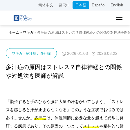
简体中文
한국어
日本語
Español
English
ホーム
»
ワキガ
»
多汗症の原因はストレス？自律神経との関係や対処法を医
2026.01.03
2026.03.22
ワキガ・多汗症
多汗症
多汗症の原因はストレス？自律神経との関係
や対処法を医師が解説
「緊張すると手のひらや脇に大量の汗をかいてしまう」「ストレ
スを感じると汗が止まらなくなる」このような症状でお悩みでは
ありませんか。
多汗症
は、体温調節に必要な量を超えて異常に発
汗する疾患であり、その原因の一つとして
ストレス
や精神的な緊