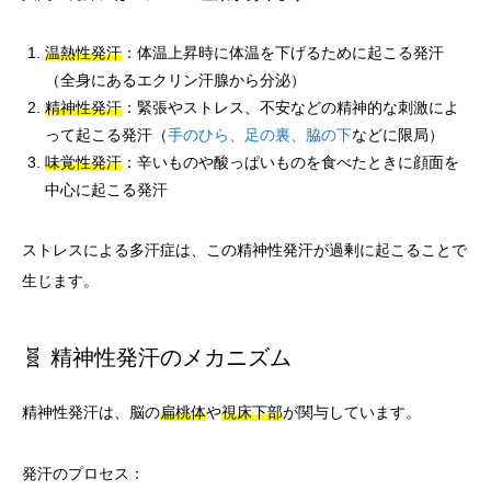
温熱性発汗
：体温上昇時に体温を下げるために起こる発汗
（全身にあるエクリン汗腺から分泌）
精神性発汗
：緊張やストレス、不安などの精神的な刺激によ
って起こる発汗（
手のひら、足の裏、脇の下
などに限局）
味覚性発汗
：辛いものや酸っぱいものを食べたときに顔面を
中心に起こる発汗
ストレスによる多汗症は、この精神性発汗が過剰に起こることで
生じます。
🧬 精神性発汗のメカニズム
精神性発汗は、脳の
扁桃体
や
視床下部
が関与しています。
発汗のプロセス：