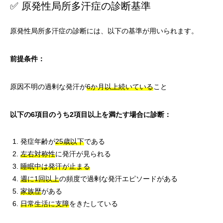
✅ 原発性局所多汗症の診断基準
原発性局所多汗症の診断には、以下の基準が用いられます。
前提条件：
原因不明の過剰な発汗が
6か月以上続いている
こと
以下の6項目のうち2項目以上を満たす場合に診断：
発症年齢が
25歳以下
である
左右対称性
に発汗が見られる
睡眠中は発汗が止まる
週に1回以上
の頻度で過剰な発汗エピソードがある
家族歴
がある
日常生活に支障
をきたしている