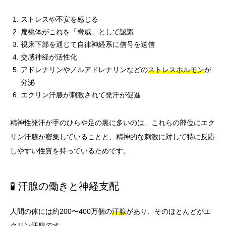
ストレスや不安を感じる
扁桃体がこれを「脅威」として認識
視床下部を通じて自律神経系に信号を送信
交感神経が活性化
アドレナリンやノルアドレナリンなどの
ストレスホルモン
が
分泌
エクリン汗腺が刺激されて発汗が促進
精神性発汗が手のひらや足の裏に多いのは、これらの部位にエク
リン汗腺が密集していることと、精神的な刺激に対して特に反応
しやすい性質を持っているためです。
🧪 汗腺の働きと神経支配
人間の体には約200〜400万個の
汗腺
があり、そのほとんどがエ
クリン汗腺です。