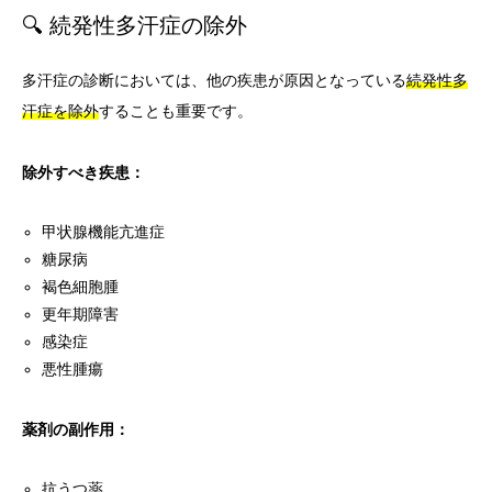
🔍 続発性多汗症の除外
多汗症の診断においては、他の疾患が原因となっている
続発性多
汗症を除外
することも重要です。
除外すべき疾患：
甲状腺機能亢進症
糖尿病
褐色細胞腫
更年期障害
感染症
悪性腫瘍
薬剤の副作用：
抗うつ薬