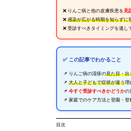
❌ りんご病と他の皮膚疾患を
見
❌
感染が広がる時期を知らずに
❌ 受診すべきタイミングを逃し
✅ この記事でわかること
📌 りんご病の湿疹の
見た目・出
📌
大人と子どもで症状が違う
理
📌
今すぐ受診すべきかどうか
の
📌 家庭でのケア方法と登園・
目次