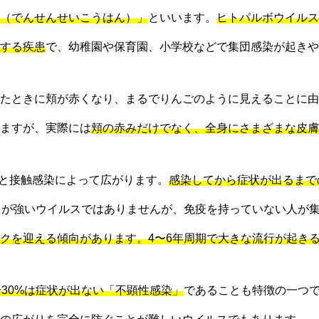
（でんせんせいこうはん）」
といいます。
ヒトパルボウイルスB19（
する疾患
で、幼稚園や保育園、小学校などで集団感染が起きや
たときに頬が赤くなり、まるでりんごのように見えることに由
ますが、実際には
頬の赤みだけでなく、全身にさまざまな皮膚
染と接触感染によって広がります。
感染してから症状が出るまで
力が強いウイルスではありませんが、免疫を持っていない人が
クを迎える傾向があります。4〜6年周期で大きな流行が起き
〜30%は症状が出ない「不顕性感染」
であることも特徴の一つ