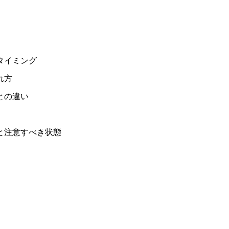
タイミング
れ方
との違い
と注意すべき状態