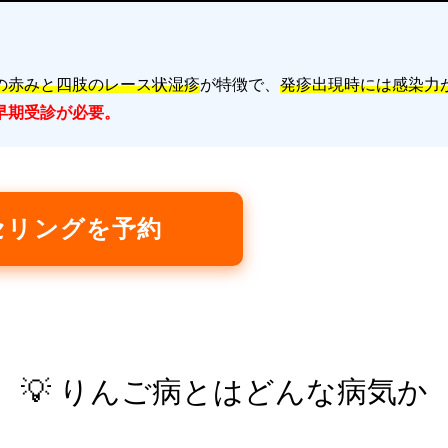
の赤みと四肢のレース状湿疹
が特徴で、
発疹出現時には感染力
早期受診が必要。
セリングを予約
💡 りんご病とはどんな病気か