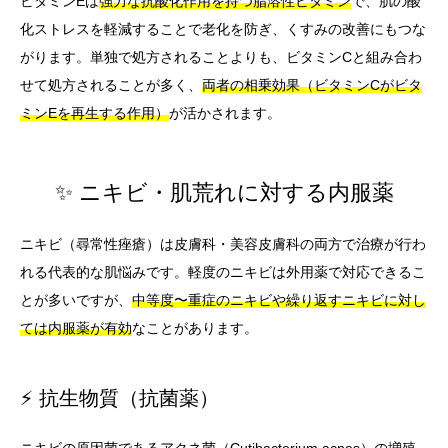
ビタミンEは
強力な抗酸化作用を持つ脂溶性ビタミン
で、肌の酸
化ストレスを軽減することで老化を防ぎ、くすみの改善にもつな
がります。単独で処方されることよりも、ビタミンCと組み合わ
せて処方されることが多く、
両者の相乗効果（ビタミンCがビタ
ミンEを再生する作用）
が活かされます。
✨ ニキビ・肌荒れに対する内服薬
ニキビ（尋常性痤瘡）は皮膚科・美容皮膚科の両方で治療が行わ
れる代表的な肌悩みです。軽度のニキビは外用薬で対応できるこ
とが多いですが、
中等度〜重症のニキビや繰り返すニキビに対し
ては内服薬が有効
なことがあります。
⚡ 抗生物質（抗菌薬）
ニキビの原因菌である
アクネ菌（Cutibacterium acnes）の増殖