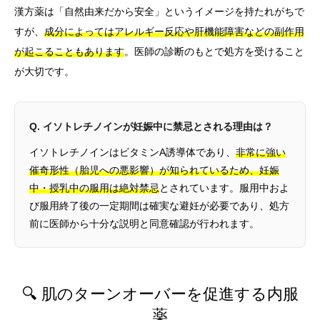
漢方薬は「自然由来だから安全」というイメージを持たれがちで
すが、
成分によってはアレルギー反応や肝機能障害などの副作用
が起こることもあります
。医師の診断のもとで処方を受けること
が大切です。
Q. イソトレチノインが妊娠中に禁忌とされる理由は？
イソトレチノインはビタミンA誘導体であり、
非常に強い
催奇形性（胎児への悪影響）が知られているため、妊娠
中・授乳中の服用は絶対禁忌
とされています。服用中およ
び服用終了後の一定期間は確実な避妊が必要であり、処方
前に医師から十分な説明と同意確認が行われます。
🔍 肌のターンオーバーを促進する内服
薬