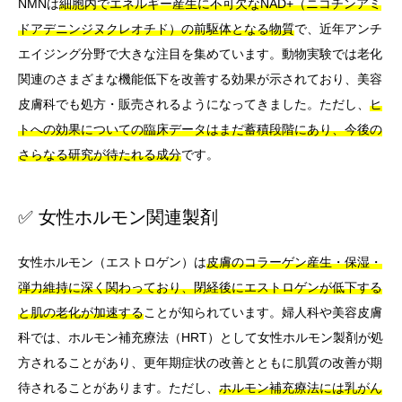
NMNは
細胞内でエネルギー産生に不可欠なNAD+（ニコチンアミ
ドアデニンジヌクレオチド）の前駆体となる物質
で、近年アンチ
エイジング分野で大きな注目を集めています。動物実験では老化
関連のさまざまな機能低下を改善する効果が示されており、美容
皮膚科でも処方・販売されるようになってきました。ただし、
ヒ
トへの効果についての臨床データはまだ蓄積段階にあり、今後の
さらなる研究が待たれる成分
です。
✅ 女性ホルモン関連製剤
女性ホルモン（エストロゲン）は
皮膚のコラーゲン産生・保湿・
弾力維持に深く関わっており、閉経後にエストロゲンが低下する
と肌の老化が加速する
ことが知られています。婦人科や美容皮膚
科では、ホルモン補充療法（HRT）として女性ホルモン製剤が処
方されることがあり、更年期症状の改善とともに肌質の改善が期
待されることがあります。ただし、
ホルモン補充療法には乳がん