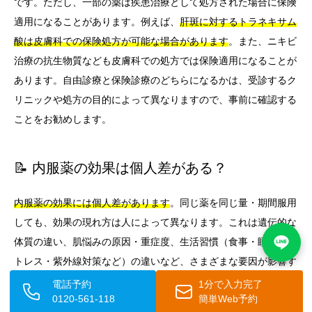
です。ただし、一部の薬は疾患治療として処方された場合に保険
適用になることがあります。例えば、
肝斑に対するトラネキサム
酸は皮膚科での保険処方が可能な場合があります
。また、ニキビ
治療の抗生物質なども皮膚科での処方では保険適用になることが
あります。自由診療と保険診療のどちらになるかは、受診するク
リニックや処方の目的によって異なりますので、事前に確認する
ことをお勧めします。
📝 内服薬の効果は個人差がある？
内服薬の効果には個人差があります
。同じ薬を同じ量・期間服用
しても、効果の現れ方は人によって異なります。これは遺伝的な
体質の違い、肌悩みの原因・重症度、生活習慣（食事・睡眠・ス
トレス・紫外線対策など）の違いなど、さまざまな要因が影響す
るためです。効果が出にくい場合は、
薬の種類や用量の変更、他
電話予約
1分で入力完了
0120-561-118
簡単Web予約
の治療法との組み合わせなど、医師と相談しながら最適な治療方