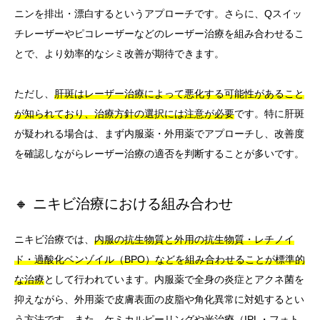
ニンを排出・漂白するというアプローチです。さらに、Qスイッ
チレーザーやピコレーザーなどのレーザー治療を組み合わせるこ
とで、より効率的なシミ改善が期待できます。
ただし、
肝斑はレーザー治療によって悪化する可能性があること
が知られており、治療方針の選択には注意が必要
です。特に肝斑
が疑われる場合は、まず内服薬・外用薬でアプローチし、改善度
を確認しながらレーザー治療の適否を判断することが多いです。
🔸 ニキビ治療における組み合わせ
ニキビ治療では、
内服の抗生物質と外用の抗生物質・レチノイ
ド・過酸化ベンゾイル（BPO）などを組み合わせることが標準的
な治療
として行われています。内服薬で全身の炎症とアクネ菌を
抑えながら、外用薬で皮膚表面の皮脂や角化異常に対処するとい
う方法です。また、ケミカルピーリングや光治療（IPL・フォト