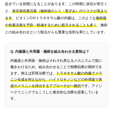
起きている状態になることがあります。この時期に炎症が長引く
と、
炎症後色素沈着（施術後のシミ・黒ずみ）のリスクが高まり
ます
。ビタミンCやトラネキサム酸の内服は、このような
施術後
の色素沈着を予防・軽減するために処方されることも多く
、施術
との組み合わせという観点からも重要な役割を果たしています。
Q. 内服薬と外用薬・施術を組み合わせる意味は？
内服薬と外用薬・施術はそれぞれ異なるメカニズムで肌に
働きかけるため、組み合わせることで相乗効果が期待でき
ます。例えば肝斑治療では、
トラネキサム酸の内服でメラ
ニン生成を抑えながら、ハイドロキノンなどの外用薬で表
皮のメラニンを排出するアプローチが一般的
です。アイシ
ークリニックでもこうした複合的な治療を提案していま
す。