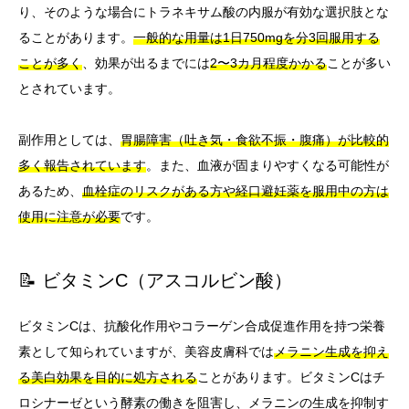
り、そのような場合にトラネキサム酸の内服が有効な選択肢とな
ることがあります。
一般的な用量は1日750mgを分3回服用する
ことが多く
、効果が出るまでには
2〜3カ月程度かかる
ことが多い
とされています。
副作用としては、
胃腸障害（吐き気・食欲不振・腹痛）が比較的
多く報告されています
。また、血液が固まりやすくなる可能性が
あるため、
血栓症のリスクがある方や経口避妊薬を服用中の方は
使用に注意が必要
です。
📝 ビタミンC（アスコルビン酸）
ビタミンCは、抗酸化作用やコラーゲン合成促進作用を持つ栄養
素として知られていますが、美容皮膚科では
メラニン生成を抑え
る美白効果を目的に処方される
ことがあります。ビタミンCはチ
ロシナーゼという酵素の働きを阻害し、メラニンの生成を抑制す