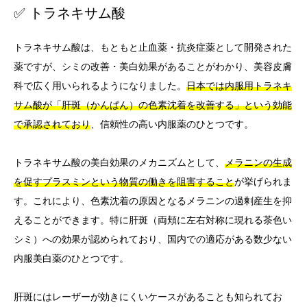
✅ トラネキサム酸
トラネキサム酸は、もともと止血薬・抗炎症薬として開発された
薬ですが、シミの改善・美白効果があることがわかり、美容皮膚
科で広く用いられるようになりました。
日本では内服用トラネキ
サム酸が「肝斑（かんぱん）の色素沈着を改善する」という効能
で承認されており
、信頼性の高い内服薬のひとつです。
トラネキサム酸の美白効果のメカニズムとして、
メラニンの生成
を促すプラスミンという物質の働きを阻害すること
が挙げられま
す。これにより、色素沈着の原因となるメラニンの過剰産生を抑
えることができます。特に肝斑（両頬に左右対称に現れる茶色い
シミ）への効果が認められており、国内での適応がある数少ない
内服美白薬のひとつです。
肝斑にはレーザーが効きにくいケースがあることも知られてお