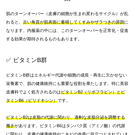
肌のターンオーバー（皮膚の細胞が生まれ変わるサイクル）が乱
れると、
古い角質が肌表面に蓄積してくすみやザラつきの原因
に
なります。内服薬の中には、このターンオーバーを正常化・促進
する効果が期待されるものもあります。
✅ ビタミンB群
ビタミンB群はエネルギー代謝や細胞の成長・再生に欠かせない
栄養素で、肌の健康維持にも重要な役割を果たします。特に美容
皮膚科でよく処方されるのは
ビタミンB2（リボフラビン）とビ
タミンB6（ピリドキシン）
です。
ビタミンB2は皮脂の代謝に関わり、過剰な皮脂分泌を調整する
働き
があります。ビタミンB6はタンパク質（アミノ酸）の代謝
に関わり、皮膚の健康維持やニキビの改善に役立つとされていま