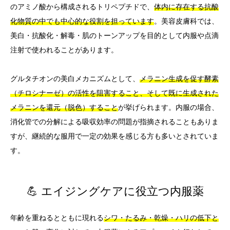
のアミノ酸から構成されるトリペプチドで、
体内に存在する抗酸
化物質の中でも中心的な役割を担っています
。美容皮膚科では、
美白・抗酸化・解毒・肌のトーンアップを目的として内服や点滴
注射で使われることがあります。
グルタチオンの美白メカニズムとして、
メラニン生成を促す酵素
（チロシナーゼ）の活性を阻害すること、そして既に生成された
メラニンを還元（脱色）すること
が挙げられます。内服の場合、
消化管での分解による吸収効率の問題が指摘されることもありま
すが、継続的な服用で一定の効果を感じる方も多いとされていま
す。
💪 エイジングケアに役立つ内服薬
年齢を重ねるとともに現れる
シワ・たるみ・乾燥・ハリの低下と