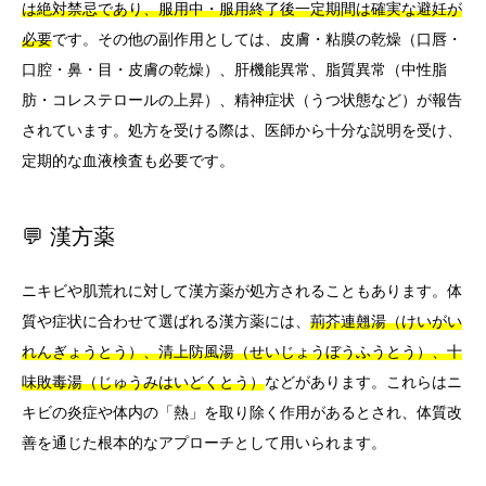
は絶対禁忌であり、服用中・服用終了後一定期間は確実な避妊が
必要
です。その他の副作用としては、皮膚・粘膜の乾燥（口唇・
口腔・鼻・目・皮膚の乾燥）、肝機能異常、脂質異常（中性脂
肪・コレステロールの上昇）、精神症状（うつ状態など）が報告
されています。処方を受ける際は、医師から十分な説明を受け、
定期的な血液検査も必要です。
💬 漢方薬
ニキビや肌荒れに対して漢方薬が処方されることもあります。体
質や症状に合わせて選ばれる漢方薬には、
荊芥連翹湯（けいがい
れんぎょうとう）、清上防風湯（せいじょうぼうふうとう）、十
味敗毒湯（じゅうみはいどくとう）
などがあります。これらはニ
キビの炎症や体内の「熱」を取り除く作用があるとされ、体質改
善を通じた根本的なアプローチとして用いられます。