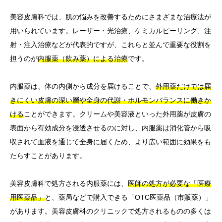
美容皮膚科では、肌の悩みを改善するためにさまざまな治療法が
用いられています。レーザー・光治療、ケミカルピーリング、注
射・注入治療などが代表的ですが、これらと並んで重要な役割を
担うのが
内服薬（飲み薬）による治療
です。
内服薬は、体の内側から成分を届けることで、
外用薬だけでは届
きにくい皮膚の深い層や全身の代謝・ホルモンバランスに働きか
ける
ことができます。クリームや美容液といった外用薬が皮膚の
表面から有効成分を浸透させるのに対し、内服薬は消化管から吸
収されて血液を通じて全身に届くため、より広い範囲に効果をも
たらすことがあります。
美容皮膚科で処方される内服薬には、
医師の処方が必要な「医療
用医薬品」
と、薬局などで購入できる「OTC医薬品（市販薬）」
があります。美容皮膚科のクリニックで処方されるものの多くは