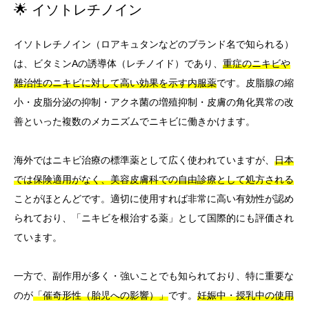
🌟 イソトレチノイン
イソトレチノイン（ロアキュタンなどのブランド名で知られる）
は、ビタミンAの誘導体（レチノイド）であり、
重症のニキビや
難治性のニキビに対して高い効果を示す内服薬
です。皮脂腺の縮
小・皮脂分泌の抑制・アクネ菌の増殖抑制・皮膚の角化異常の改
善といった複数のメカニズムでニキビに働きかけます。
海外ではニキビ治療の標準薬として広く使われていますが、
日本
では保険適用がなく、美容皮膚科での自由診療として処方される
ことがほとんどです。適切に使用すれば非常に高い有効性が認め
られており、「ニキビを根治する薬」として国際的にも評価され
ています。
一方で、副作用が多く・強いことでも知られており、特に重要な
のが
「催奇形性（胎児への影響）」
です。
妊娠中・授乳中の使用