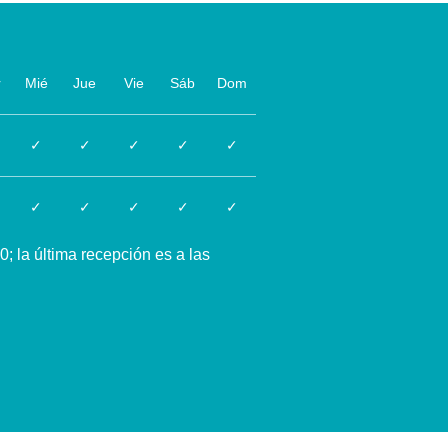
r
Mié
Jue
Vie
Sáb
Dom
✓
✓
✓
✓
✓
✓
✓
✓
✓
✓
; la última recepción es a las