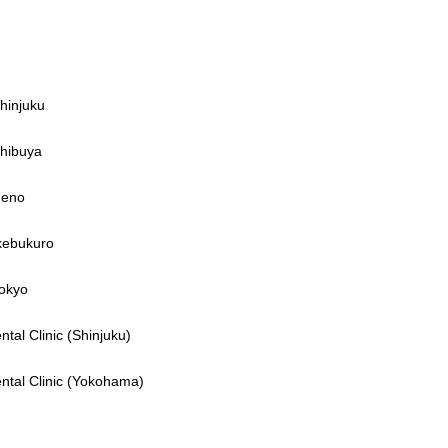
Shinjuku
Shibuya
Ueno
Ikebukuro
Tokyo
ntal Clinic (Shinjuku)
ental Clinic (Yokohama)