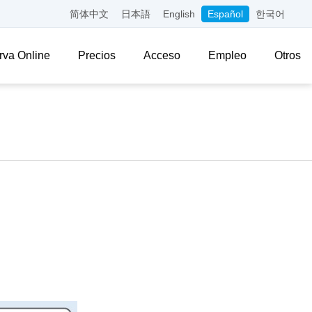
简体中文
日本語
English
Español
한국어
rva Online
Precios
Acceso
Empleo
Otros