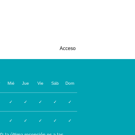
Acceso
r
Mié
Jue
Vie
Sáb
Dom
✓
✓
✓
✓
✓
✓
✓
✓
✓
✓
; la última recepción es a las