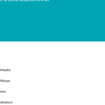
Shinjuku
Shibuya
Ueno
Ikebukuro