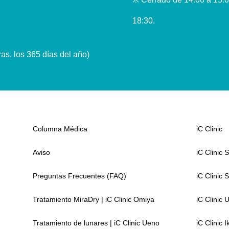
18:30.
ras, los 365 días del año)
Columna Médica
iC Clinic
Aviso
iC Clinic 
Preguntas Frecuentes (FAQ)
iC Clinic 
Tratamiento MiraDry | iC Clinic Omiya
iC Clinic 
Tratamiento de lunares | iC Clinic Ueno
iC Clinic 