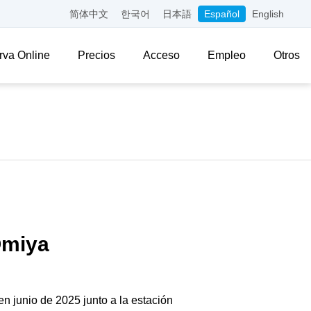
简体中文
한국어
日本語
Español
English
rva Online
Precios
Acceso
Empleo
Otros
Omiya
en junio de 2025 junto a la estación