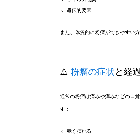
遺伝的要因
また、体質的に粉瘤ができやすい方
⚠️
粉瘤の症状
と経
通常の粉瘤は痛みや痒みなどの自覚
す：
赤く腫れる