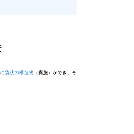
状
に袋状の構造物
（嚢胞）ができ、そ