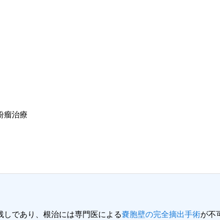
粉瘤治療
残しであり、根治には専門医による
嚢胞壁の完全摘出手術
が不