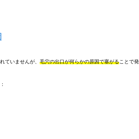
因
れていませんが、
毛穴の出口が何らかの原因で塞がる
ことで発
：