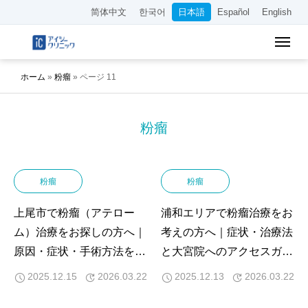
简体中文
한국어
日本語
Español
English
ホーム
»
粉瘤
»
ページ 11
粉瘤
粉瘤
粉瘤
上尾市で粉瘤（アテロー
浦和エリアで粉瘤治療をお
ム）治療をお探しの方へ｜
考えの方へ｜症状・治療法
原因・症状・手術方法を詳
と大宮院へのアクセスガイ
しく解説
ド
2025.12.15
2026.03.22
2025.12.13
2026.03.22