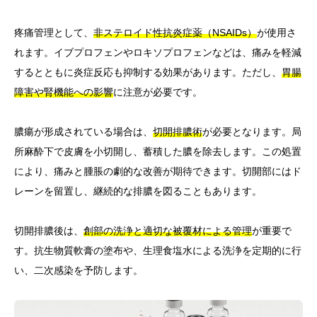
疼痛管理として、
非ステロイド性抗炎症薬（NSAIDs）
が使用さ
れます。イブプロフェンやロキソプロフェンなどは、痛みを軽減
するとともに炎症反応も抑制する効果があります。ただし、
胃腸
障害や腎機能への影響
に注意が必要です。
膿瘍が形成されている場合は、
切開排膿術
が必要となります。局
所麻酔下で皮膚を小切開し、蓄積した膿を除去します。この処置
により、痛みと腫脹の劇的な改善が期待できます。切開部にはド
レーンを留置し、継続的な排膿を図ることもあります。
切開排膿後は、
創部の洗浄と適切な被覆材による管理
が重要で
す。抗生物質軟膏の塗布や、生理食塩水による洗浄を定期的に行
い、二次感染を予防します。