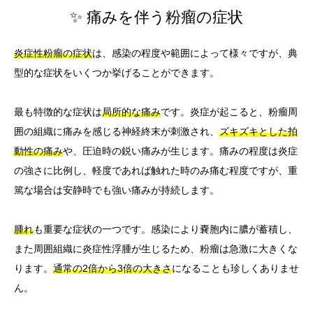
✨ 痛みを伴う粉瘤の症状
炎症性粉瘤の症状
は、感染の程度や範囲によって様々ですが、典
型的な症状をいくつか挙げることができます。
最も特徴的な症状は
局所的な痛み
です。炎症が起こると、粉瘤周
囲の組織に痛みを感じる神経終末が刺激され、
ズキズキとした拍
動性の痛み
や、圧迫時の鋭い痛みが生じます。痛みの程度は炎症
の強さに比例し、軽度であれば触れた時のみ痛む程度ですが、重
篤な場合は安静時でも強い痛みが持続します。
腫れ
も重要な症状の一つです。感染により嚢胞内に膿が蓄積し、
また周囲組織に炎症性浮腫が生じるため、粉瘤は急激に大きくな
ります。
通常の2倍から3倍の大きさ
になることも珍しくありませ
ん。