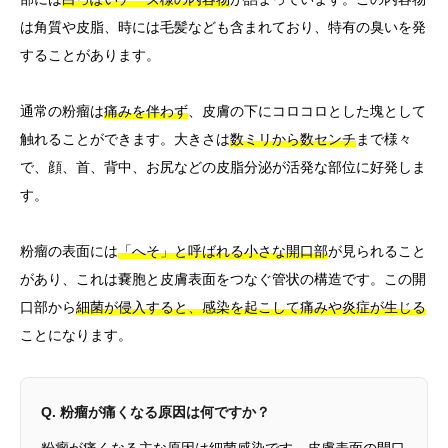
は角質や皮脂、時には毛髪なども含まれており、特有の臭いを発
することがあります。
通常の粉瘤は
痛みを伴わず
、皮膚の下にコロコロとした塊として
触れることができます。大きさは
数ミリから数センチ
まで様々
で、顔、首、背中、お尻などの皮脂分泌が活発な部位に好発しま
す。
粉瘤の表面には
「へそ」と呼ばれる小さな開口部
が見られること
があり、これは嚢胞と皮膚表面をつなぐ管状の構造です。この開
口部から
細菌が侵入すると、感染を起こして痛みや炎症が生じる
ことになります。
Q. 粉瘤が痛くなる原因は何ですか？
粉瘤が痛くなる主な原因は細菌感染です。皮膚表面の開口