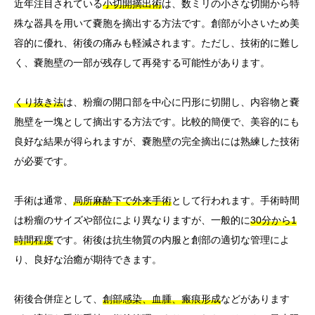
近年注目されている
小切開摘出術
は、数ミリの小さな切開から特
殊な器具を用いて嚢胞を摘出する方法です。創部が小さいため美
容的に優れ、術後の痛みも軽減されます。ただし、技術的に難し
く、嚢胞壁の一部が残存して再発する可能性があります。
くり抜き法
は、粉瘤の開口部を中心に円形に切開し、内容物と嚢
胞壁を一塊として摘出する方法です。比較的簡便で、美容的にも
良好な結果が得られますが、嚢胞壁の完全摘出には熟練した技術
が必要です。
手術は通常、
局所麻酔下で外来手術
として行われます。手術時間
は粉瘤のサイズや部位により異なりますが、一般的に
30分から1
時間程度
です。術後は抗生物質の内服と創部の適切な管理によ
り、良好な治癒が期待できます。
術後合併症として、
創部感染、血腫、瘢痕形成
などがあります