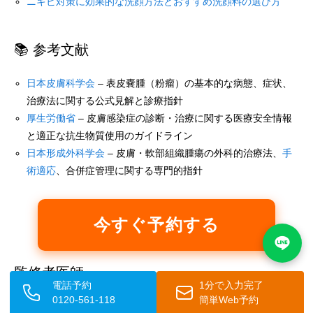
ニキビ対策に効果的な洗顔方法とおすすめ洗顔料の選び方
📚 参考文献
日本皮膚科学会
– 表皮嚢腫（粉瘤）の基本的な病態、症状、
治療法に関する公式見解と診療指針
厚生労働省
– 皮膚感染症の診断・治療に関する医療安全情報
と適正な抗生物質使用のガイドライン
日本形成外科学会
– 皮膚・軟部組織腫瘍の外科的治療法、
手
術適応
、合併症管理に関する専門的指針
今すぐ予約する
監修者医師
電話予約
1分で入力完了
0120-561-118
簡単Web予約