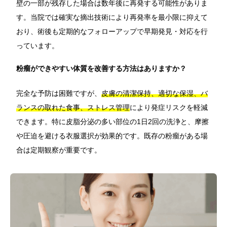
壁の一部が残存した場合は数年後に再発する可能性がありま
す。当院では確実な摘出技術により再発率を最小限に抑えて
おり、術後も定期的なフォローアップで早期発見・対応を行
っています。
粉瘤ができやすい体質を改善する方法はありますか？
完全な予防は困難ですが、
皮膚の清潔保持、適切な保湿、バ
ランスの取れた食事、ストレス管理
により発症リスクを軽減
できます。特に皮脂分泌の多い部位の1日2回の洗浄と、摩擦
や圧迫を避ける衣服選択が効果的です。既存の粉瘤がある場
合は定期観察が重要です。