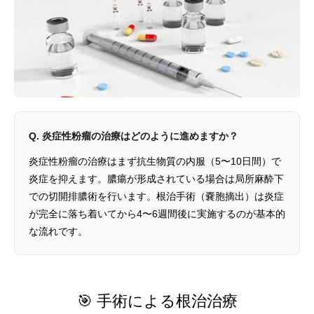
Q. 炎症性粉瘤の治療はどのように進めますか？
炎症性粉瘤の治療はまず抗生物質の内服（5〜10日間）で
炎症を抑えます。膿瘍が形成されている場合は局所麻酔下
での切開排膿術を行います。根治手術（嚢胞摘出）は炎症
が完全に落ち着いてから4〜6週間後に実施するのが基本的
な流れです。
🎯 手術による根治治療