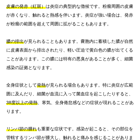
皮膚の発赤（紅斑）
は炎症の典型的な徴候です。粉瘤周囲の皮膚
が赤くなり、触れると熱感を伴います。炎症が強い場合は、発赤
が粉瘤の範囲を超えて周囲に拡がることもあります。
膿の排出
が見られることもあります。嚢胞内に蓄積した膿が自然
に皮膚表面から排出されたり、軽い圧迫で黄白色の膿が出てくる
ことがあります。この膿には特有の悪臭があることが多く、細菌
感染の証拠となります。
全身症状として
発熱
が見られる場合もあります。特に炎症が広範
囲に及んだり、細菌が血流に入って菌血症を起こしたりすると、
38度以上の発熱
、寒気、全身倦怠感などの症状が現れることがあ
ります。
リンパ節の腫れ
も重要な症状です。感染が起こると、その部位を
管轄するリンパ節が腫大し、触れると痛みを感じることがありま