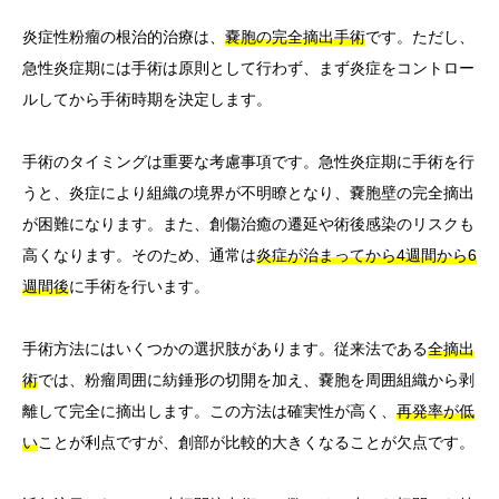
炎症性粉瘤の根治的治療は、
嚢胞の完全摘出手術
です。ただし、
急性炎症期には手術は原則として行わず、まず炎症をコントロー
ルしてから手術時期を決定します。
手術のタイミングは重要な考慮事項です。急性炎症期に手術を行
うと、炎症により組織の境界が不明瞭となり、嚢胞壁の完全摘出
が困難になります。また、創傷治癒の遷延や術後感染のリスクも
高くなります。そのため、通常は
炎症が治まってから4週間から6
週間後
に手術を行います。
手術方法にはいくつかの選択肢があります。従来法である
全摘出
術
では、粉瘤周囲に紡錘形の切開を加え、嚢胞を周囲組織から剥
離して完全に摘出します。この方法は確実性が高く、
再発率が低
い
ことが利点ですが、創部が比較的大きくなることが欠点です。