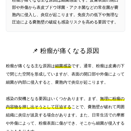
部や外傷から表皮ブドウ球菌・アクネ菌などの常在菌が嚢
胞内に侵入し、炎症が起こります。免疫力の低下や無理な
圧迫による嚢胞壁の破綻も感染リスクを高める要因です。
📌 粉瘤が痛くなる原因
粉瘤が痛くなる主な原因は
細菌感染
です。通常、粉瘤は皮膚の下
で閉じた空間を形成していますが、表面の開口部や外傷によって
細菌が内部に侵入すると、嚢胞内で炎症が起こります。
感染の契機となる要因はいくつかあります。まず、
無理に粉瘤の
内容物を押し出そうとして圧迫する
ことで、嚢胞壁が破れて周囲
組織に炎症が波及する場合があります。また、日常生活での摩擦
や外傷によって、粉瘤表面に傷ができ、そこから細菌が侵入する