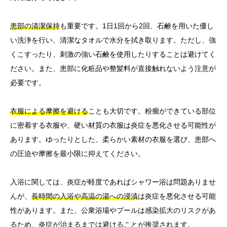
患部の清潔保持
も重要です。1日1回から2回、石鹸を用いた優し
い洗浄を行い、清潔なタオルで水分を拭き取ります。ただし、強
くこすったり、刺激の強い石鹸を使用したりすることは避けてく
ださい。また、患部に化粧品や整髪料が直接触れないよう注意が
必要です。
衣服による摩擦を避ける
ことも大切です。粉瘤ができている部位
に密着する衣服や、硬い材質の衣服は炎症を悪化させる可能性が
あります。ゆったりとした、柔らかい素材の衣服を選び、患部へ
の圧迫や摩擦を最小限に抑えてください。
入浴に関しては、炎症が軽度であればシャワー浴は問題ありませ
んが、
長時間の入浴や高温の湯への浸漬
は炎症を悪化させる可能
性があります。また、公衆浴場やプールは感染拡大のリスクがあ
るため、炎症が治まるまでは避けることが推奨されます。