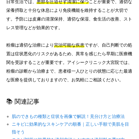
日常生活では、
患部を圧迫せず清潔に保つ
ことが重要で、適切な
栄養摂取と十分な休息により免疫機能を維持することが大切で
す。予防には皮膚の清潔保持、適切な保湿、食生活の改善、スト
レス管理などが効果的です。
粉瘤は適切な治療により
完治可能な疾患
ですが、自己判断での処
置は症状悪化のリスクがあるため、異常を感じたら早期に医療機
関を受診することが重要です。アイシークリニック大宮院では、
粉瘤の診断から治療まで、患者様一人ひとりの状態に応じた最適
な医療を提供しておりますので、お気軽にご相談ください。
📚 関連記事
肌のできもの種類と症状を画像で解説！見分け方と治療法
ニキビに効果的なスキンケアの順番｜正しい手順で美肌を目
指そう