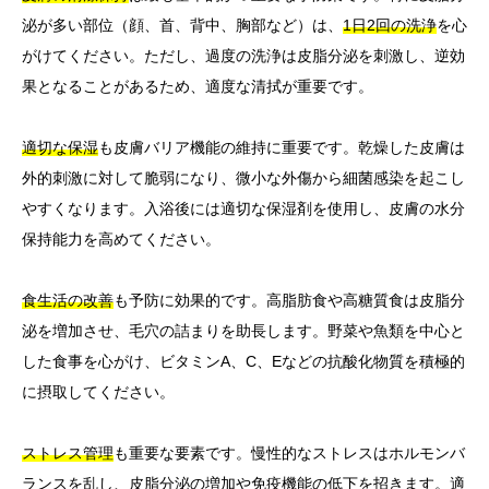
泌が多い部位（顔、首、背中、胸部など）は、
1日2回の洗浄
を心
がけてください。ただし、過度の洗浄は皮脂分泌を刺激し、逆効
果となることがあるため、適度な清拭が重要です。
適切な保湿
も皮膚バリア機能の維持に重要です。乾燥した皮膚は
外的刺激に対して脆弱になり、微小な外傷から細菌感染を起こし
やすくなります。入浴後には適切な保湿剤を使用し、皮膚の水分
保持能力を高めてください。
食生活の改善
も予防に効果的です。高脂肪食や高糖質食は皮脂分
泌を増加させ、毛穴の詰まりを助長します。野菜や魚類を中心と
した食事を心がけ、ビタミンA、C、Eなどの抗酸化物質を積極的
に摂取してください。
ストレス管理
も重要な要素です。慢性的なストレスはホルモンバ
ランスを乱し、皮脂分泌の増加や免疫機能の低下を招きます。適