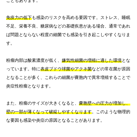
こともあります。
免疫力の低下
も感染のリスクを高める要因です。ストレス、睡眠
不足、栄養不良、糖尿病などの基礎疾患がある場合、通常であれ
ば問題とならない程度の細菌でも感染を引き起こしやすくなりま
す。
粉瘤内部は酸素濃度が低く、
嫌気性細菌の増殖に適した環境
とな
っています。特に
表皮ブドウ球菌やアクネ菌
などの常在菌が原因
となることが多く、これらの細菌が嚢胞内で異常増殖することで
炎症性粉瘤となります。
また、粉瘤のサイズが大きくなると、
嚢胞壁への圧力が増加し、
壁の一部が薄くなって破綻しやすくなります
。このような物理的
な要因も感染や炎症の原因となることがあります。