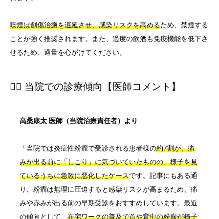
喫煙は創傷治癒を遅延させ、感染リスクを高める
ため、禁煙する
ことが強く推奨されます。また、過度の飲酒も免疫機能を低下さ
せるため、適量を心がけてください。
👨‍⚕️ 当院での診療傾向【医師コメント】
高桑康太 医師（当院治療責任者）より
「当院では炎症性粉瘤で受診される患者様の
約7割が、痛
みが出る前に「しこり」に気づいていたものの、様子を見
ているうちに急激に悪化したケース
です。記事にもある通
り、粉瘤は無理に圧迫すると感染リスクが高まるため、痛
みや赤みが出る前の早期受診をおすすめしています。最近
の傾向として、
在宅ワークの普及で首や背中の粉瘤が椅子