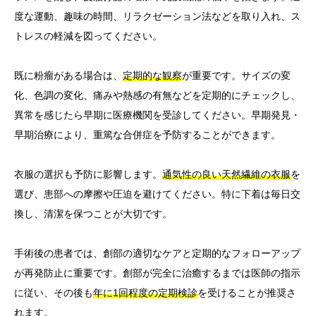
度な運動、趣味の時間、リラクゼーション法などを取り入れ、ス
トレスの軽減を図ってください。
既に粉瘤がある場合は、
定期的な観察
が重要です。サイズの変
化、色調の変化、痛みや熱感の有無などを定期的にチェックし、
異常を感じたら早期に医療機関を受診してください。早期発見・
早期治療により、重篤な合併症を予防することができます。
衣服の選択も予防に影響します。
通気性の良い天然繊維の衣服
を
選び、患部への摩擦や圧迫を避けてください。特に下着は毎日交
換し、清潔を保つことが大切です。
手術後の患者では、創部の適切なケアと定期的なフォローアップ
が再発防止に重要です。創部が完全に治癒するまでは医師の指示
に従い、その後も
年に1回程度の定期検診
を受けることが推奨さ
れます。