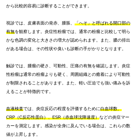
から比較的容易に診断することができます。
視診では、皮膚表面の発赤、腫脹、
「へそ」と呼ばれる開口部の
有無
を観察します。炎症性粉瘤では、通常の粉瘤と比較して明ら
かな色調の変化と大きさの増大が認められます。また、膿の排出
がある場合は、その性状や臭いも診断の手がかりとなります。
触診では、腫瘤の硬さ、可動性、圧痛の有無を確認します。炎症
性粉瘤は通常の粉瘤よりも硬く、周囲組織との癒着により可動性
が制限されることがあります。また、軽い圧迫でも強い痛みを訴
えることが特徴的です。
血液検査
では、炎症反応の程度を評価するために
白血球数、
CRP（C反応性蛋白）、ESR（赤血球沈降速度）
などの炎症マー
カーを測定します。感染が全身に及んでいる場合は、これらの数
値が上昇します。