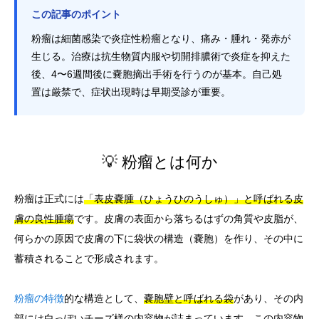
この記事のポイント
粉瘤は細菌感染で炎症性粉瘤となり、痛み・腫れ・発赤が
生じる。治療は抗生物質内服や切開排膿術で炎症を抑えた
後、4〜6週間後に嚢胞摘出手術を行うのが基本。自己処
置は厳禁で、症状出現時は早期受診が重要。
💡 粉瘤とは何か
粉瘤は正式には
「表皮嚢腫（ひょうひのうしゅ）」と呼ばれる皮
膚の良性腫瘍
です。皮膚の表面から落ちるはずの角質や皮脂が、
何らかの原因で皮膚の下に袋状の構造（嚢胞）を作り、その中に
蓄積されることで形成されます。
粉瘤の特徴
的な構造として、
嚢胞壁と呼ばれる袋
があり、その内
部には
白っぽいチーズ様の内容物
が詰まっています。この内容物