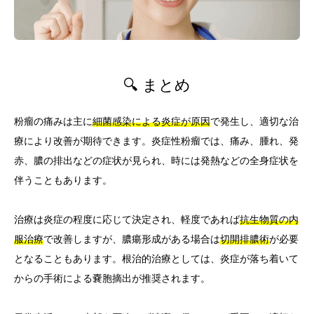
🔍 まとめ
粉瘤の痛みは主に
細菌感染による炎症が原因
で発生し、適切な治
療により改善が期待できます。炎症性粉瘤では、痛み、腫れ、発
赤、膿の排出などの症状が見られ、時には発熱などの全身症状を
伴うこともあります。
治療は炎症の程度に応じて決定され、軽度であれば
抗生物質の内
服治療
で改善しますが、膿瘍形成がある場合は
切開排膿術
が必要
となることもあります。根治的治療としては、炎症が落ち着いて
からの手術による嚢胞摘出が推奨されます。