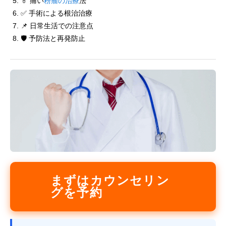
💊 痛い
粉瘤の治療
法
✅ 手術による根治治療
📌 日常生活での注意点
🛡️ 予防法と再発防止
まずはカウンセリン
グを予約