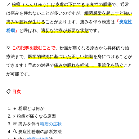
📌
粉瘤（ふんりゅう）は皮膚の下にできる良性の腫瘍
で、通常
は痛みを伴わないことが多いのですが、
細菌感染を起こすと強い
痛みや腫れが生じる
ことがあります。痛みを伴う粉瘤は
「
炎症性
粉瘤
」
と呼ばれ、
適切な治療が必要な状態
です。
💡
この記事を読むことで
、粉瘤が痛くなる原因から具体的な治
療法まで、
医学的根拠に基づいた正しい知識
を身につけることが
できます！早めの対処で
痛みや腫れを軽減し、重篤化を防ぐ
こと
が可能です。
📋
目次
🔸 粉瘤とは何か
⚡ 粉瘤が痛くなる原因
🚨 痛みを伴う
粉瘤の症状
🔍 炎症性粉瘤の診断方法