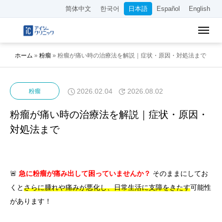
简体中文
한국어
日本語
Español
English
ホーム
»
粉瘤
»
粉瘤が痛い時の治療法を解説｜症状・原因・対処法まで
2026.02.04
2026.08.02
粉瘤
粉瘤が痛い時の治療法を解説｜症状・原因・
対処法まで
🚨
急に粉瘤が痛み出して困っていませんか？
そのままにしてお
くと
さらに腫れや痛みが悪化し、日常生活に支障をきたす
可能性
があります！