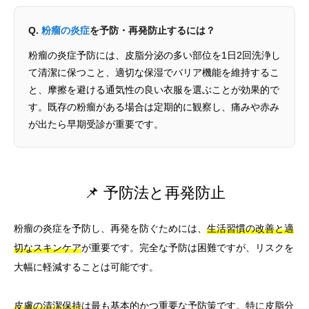
Q.
粉瘤の炎症
を予防・再発防止するには？
粉瘤の炎症予防には、皮脂分泌の多い部位を1日2回洗浄し
て清潔に保つこと、適切な保湿でバリア機能を維持するこ
と、摩擦を避ける通気性の良い衣服を選ぶことが効果的で
す。既存の粉瘤がある場合は定期的に観察し、痛みや赤み
が出たら早期受診が重要です。
📌 予防法と再発防止
粉瘤の炎症を予防し、再発を防ぐためには、
生活習慣の改善と適
切なスキンケア
が重要です。完全な予防は困難ですが、リスクを
大幅に軽減することは可能です。
皮膚の清潔保持
は最も基本的かつ重要な予防策です。特に皮脂分