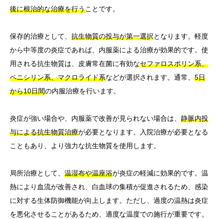
後に根治的な治療を行う
ことです。
保存的治療として、
抗生物質の投与が第一選択
となります。軽度
から中等度の炎症であれば、内服薬による治療が効果的です。使
用される抗生物質は、皮膚常在菌に有効な
セファロスポリン系、
ペニシリン系、マクロライド系
などが選択されます。通常、
5日
から10日間
の内服治療を行います。
炎症が強い場合や、内服薬で改善が見られない場合は、
静脈内投
与による抗生物質治療
が必要となります。入院治療が必要となる
こともあり、より強力な抗生物質を使用します。
局所治療として、
温湿布や温座浴
が炎症の軽減に効果的です。温
熱により血流が改善され、白血球の集積が促進されるため、感染
に対する生体防御機能が向上します。ただし、過度の温熱は炎症
を悪化させることがあるため、適度な温度での施行が重要です。