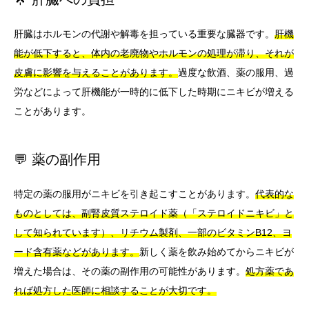
肝臓はホルモンの代謝や解毒を担っている重要な臓器です。
肝機
能が低下すると、体内の老廃物やホルモンの処理が滞り、それが
皮膚に影響を与えることがあります。
過度な飲酒、薬の服用、過
労などによって肝機能が一時的に低下した時期にニキビが増える
ことがあります。
💬 薬の副作用
特定の薬の服用がニキビを引き起こすことがあります。
代表的な
ものとしては、副腎皮質ステロイド薬（「ステロイドニキビ」と
して知られています）、リチウム製剤、一部のビタミンB12、ヨ
ード含有薬などがあります。
新しく薬を飲み始めてからニキビが
増えた場合は、その薬の副作用の可能性があります。
処方薬であ
れば処方した医師に相談することが大切です。