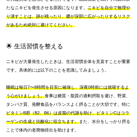
たなニキビを発生させる原因になります。
ニキビを自分で無理や
り潰すことは、跡が残ったり、膿が深部に広がったりするリスク
があるため絶対に避けてください。
🌟 生活習慣を整える
ニキビが大量発生したときは、生活習慣全体を見直すことが重要
です。具体的には以下のことを意識してみましょう。
睡眠は毎日7〜8時間を目安に確保し、深夜0時前には就寝するよ
う心がけましょう。
食事は糖質・脂質の過剰摂取を避け、野菜、
タンパク質、発酵食品をバランスよく摂ることが大切です。特に
ビタミンB群（B2、B6）は皮脂の代謝を助け、ビタミンCはコラ
ーゲンの生成と抗酸化に役立ちます。
また、水分をしっかり摂る
ことで体内の老廃物排出を助けます。