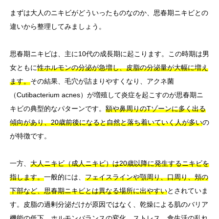
まずは大人のニキビがどういったものなのか、思春期ニキビとの
違いから整理してみましょう。
思春期ニキビは、主に10代の成長期に起こります。この時期は男
女ともに
性ホルモンの分泌が急増し、皮脂の分泌量が大幅に増え
ます。
その結果、毛穴が詰まりやすくなり、アクネ菌
（Cutibacterium acnes）が増殖して炎症を起こすのが思春期ニ
キビの典型的なパターンです。
額や鼻周りのTゾーンに多く出る
傾向があり、20歳前後になると自然と落ち着いていく人が多い
の
が特徴です。
一方、
大人ニキビ（成人ニキビ）は20歳以降に発生するニキビを
指します。
一般的には、
フェイスラインや顎周り、口周り、頬の
下部など、思春期ニキビとは異なる場所に出やすい
とされていま
す。皮脂の過剰分泌だけが原因ではなく、乾燥による肌のバリア
機能の低下、ホルモンバランスの変化、ストレス、食生活の乱れ