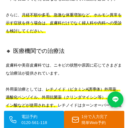
さらに、
月経不順や多毛、急激な体重増加など、ホルモン異常を
示す症状を伴う場合は、皮膚科だけでなく婦人科や内科への受診
も検討してください。
🔸 医療機関での治療法
皮膚科や美容皮膚科では、ニキビの状態や原因に応じてさまざま
な治療法が提供されています。
外用薬治療としては、
レチノイド（ビタミンA誘導体）外用薬、
過酸化ベンゾイル、外用抗菌薬（クリンダマイシン等）、アゼラ
イン酸などが使用されます。
レチノイドはターンオーバーを促進
して毛穴詰まりを改善し、過酸化ベンゾイルはアクネ菌に対して
電話予約
1分で入力完了
強力な抗菌作用を示します。
0120-561-118
簡単Web予約