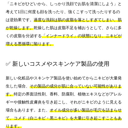
「ニキビがひどいから、しっかり洗顔でお肌を清潔にしよう」と
考えて1日に何度も顔を洗ったり、強くこすって洗ったりするの
は逆効果です。
過度な洗顔は肌の皮脂を落としすぎてしまい、肌
が乾燥します。
乾燥した肌は皮脂不足を補おうとして、さらに多
くの皮脂を分泌する
「インナードライ」の状態になり、ニキビが
増える悪循環に陥ります。
✅ 新しいコスメやスキンケア製品の使用
新しい化粧品やスキンケア製品を使い始めてからニキビが大量発
生した場合、
その製品の成分が肌に合っていない可能性がありま
す。
特定の界面活性剤、香料、防腐剤、植物エキスなどがアレル
ギーや接触性皮膚炎を引き起こし、それがニキビのように見える
場合もあります。また、
オイル成分が多い製品が毛穴を詰まらせ
て、コメド（白ニキビ・黒ニキビ）を大量に引き起こすこともあ
ります。