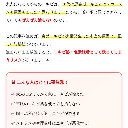
大人になってからのニキビは、
10代の思春期ニキビとはメカニズ
ムも原因もまったく異なります。
だから、若い頃と同じケアをし
ていても
ぜんぜん治らない
のです。
この記事を読めば、
突然ニキビが大量発生した本当の原因と、正
しい対処法
がわかります。
読まないまま放置すると、
ニキビ跡・色素沈着として残ってしま
うリスク
があります。⚠️
🚨 こんな人はとくに要注意！
✅ 大人になってから急にニキビが増えた
✅ 市販のニキビ薬を使っても治らない
✅ 同じ場所に繰り返しニキビができる
✅ ストレスや生理前後にニキビが悪化する