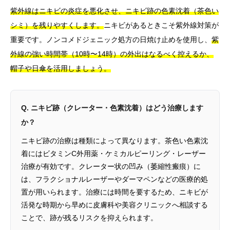
紫外線はニキビの炎症を悪化させ、ニキビ跡の色素沈着（茶色い
シミ）を残りやすくします。
ニキビがあるときこそ紫外線対策が
重要です。ノンコメドジェニック処方の日焼け止めを使用し、
紫
外線の強い時間帯（10時〜14時）の外出はなるべく控えるか、
帽子や日傘を活用しましょう。
Q. ニキビ跡（クレーター・色素沈着）はどう治療します
か？
ニキビ跡の治療は種類によって異なります。茶色い色素沈
着にはビタミンC外用薬・ケミカルピーリング・レーザー
治療が有効です。クレーター状の凹み（萎縮性瘢痕）に
は、フラクショナルレーザーやダーマペンなどの医療的処
置が用いられます。治療には時間を要するため、ニキビが
活発な時期から早めに皮膚科や美容クリニックへ相談する
ことで、跡が残るリスクを抑えられます。