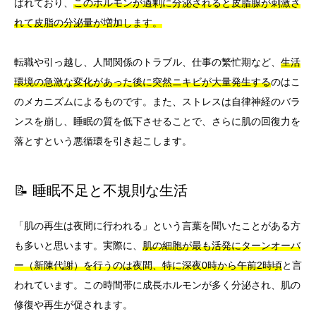
ばれており、
このホルモンが過剰に分泌されると皮脂腺が刺激さ
れて皮脂の分泌量が増加します。
転職や引っ越し、人間関係のトラブル、仕事の繁忙期など、
生活
環境の急激な変化があった後に突然ニキビが大量発生する
のはこ
のメカニズムによるものです。また、ストレスは自律神経のバラ
ンスを崩し、睡眠の質を低下させることで、さらに肌の回復力を
落とすという悪循環を引き起こします。
📝 睡眠不足と不規則な生活
「肌の再生は夜間に行われる」という言葉を聞いたことがある方
も多いと思います。実際に、
肌の細胞が最も活発にターンオーバ
ー（新陳代謝）を行うのは夜間、特に深夜0時から午前2時頃
と言
われています。この時間帯に成長ホルモンが多く分泌され、肌の
修復や再生が促されます。