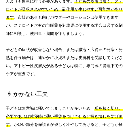
人よりも慎重に行う必要があります。
子どもの皮膚は薄く、ステ
ロイドが吸収されやすいため、副作用が生じやすい可能性があり
ます
。市販のあせも向けパウダーやローションは使用できます
が、ステロイド含有の市販薬を乳幼児に使用する場合は必ず薬剤
師に相談し、使用量・期間を守りましょう。
子どもの症状が改善しない場合、または膿疱・広範囲の発疹・発
熱を伴う場合は、速やかに小児科または皮膚科を受診してくださ
い。アトピー性皮膚炎がある子どもは特に、専門医の管理下での
ケアが重要です。
👴 かかない工夫
子どもは無意識に掻いてしまうことが多いため、
爪を短く切り、
必要であれば就寝時に薄い手袋をつけさせると掻き壊しを防げま
す
。かゆい部分を保護者が優しく冷やしてあげると、子どもが掻