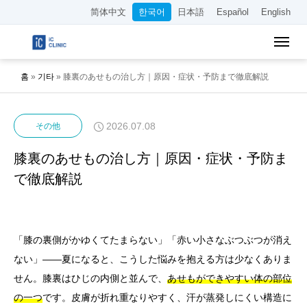
简体中文
한국어
日本語
Español
English
홈
»
기타
»
膝裏のあせもの治し方｜原因・症状・予防まで徹底解説
2026.07.08
その他
膝裏のあせもの治し方｜原因・症状・予防ま
で徹底解説
「膝の裏側がかゆくてたまらない」「赤い小さなぶつぶつが消え
ない」——夏になると、こうした悩みを抱える方は少なくありま
せん。膝裏はひじの内側と並んで、
あせもができやすい体の部位
の一つ
です。皮膚が折れ重なりやすく、汗が蒸発しにくい構造に