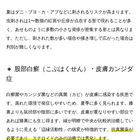
夏はダニ・ブヨ・カ・アブなどに刺されるリスクが高まります。
虫刺されは1〜数個の紅斑や丘疹が点在する形で現れることが多
く、あせものように多数の小さな発疹が密集する形とは異なりま
す。ただし、刺された数が多い場合や掻き壊しで広がった場合は
判別が難しくなります。
🔸 股部白癬（こぶはくせん）・皮膚カンジダ
症
白癬菌やカンジダ菌などの真菌（カビ）が皮膚に感染する疾患で
す。蒸れた環境で発症しやすいため、夏季に多く見られます。膝
裏よりも鼠径部や陰部に多いですが、皮膚が重なりやすい部位で
あれば膝裏にも生じ得ます。縁が明瞭で中央が比較的治癒してい
るように見える「辺縁活動性」の病変が特徴的です。
抗真菌薬が
必要であり、ステロイドのみの治療では悪化します
。