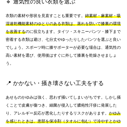
🔹 通気性の良い衣類を選ぶ
衣類の素材や形状を見直すことも重要です。
綿素材・麻素材・吸
湿速乾機能素材のゆとりのある衣類は、蒸れを防いで膝裏の環境
を改善する
のに役立ちます。タイツ・スキニーパンツ・膝下まで
密着する衣類は避け、七分丈やゆったりしたパンツを選ぶと良い
でしょう。スポーツ時に膝サポーターが必要な場合は、通気性の
高い素材を選び、使用後はすぐに外して膝裏を乾燥させましょ
う。
📍 かかない・掻き壊さない工夫をする
あせものかゆみは強く、思わず掻いてしまいがちです。しかし掻
くことで皮膚が傷つき、細菌が侵入して膿疱性汗疹に発展した
り、アレルギー反応が悪化したりするリスクがあります。
かゆみ
を感じたときは、患部を保冷剤（タオルに包む）で冷やすとかゆ