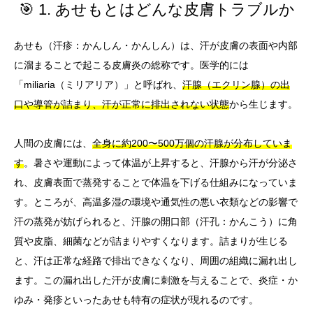
🎯 1. あせもとはどんな皮膚トラブルか
あせも（汗疹：かんしん・かんしん）は、汗が皮膚の表面や内部
に溜まることで起こる皮膚炎の総称です。医学的には
「miliaria（ミリアリア）」と呼ばれ、
汗腺（エクリン腺）の出
口や導管が詰まり、汗が正常に排出されない状態
から生じます。
人間の皮膚には、
全身に約200〜500万個の汗腺が分布していま
す
。暑さや運動によって体温が上昇すると、汗腺から汗が分泌さ
れ、皮膚表面で蒸発することで体温を下げる仕組みになっていま
す。ところが、高温多湿の環境や通気性の悪い衣類などの影響で
汗の蒸発が妨げられると、汗腺の開口部（汗孔：かんこう）に角
質や皮脂、細菌などが詰まりやすくなります。詰まりが生じる
と、汗は正常な経路で排出できなくなり、周囲の組織に漏れ出し
ます。この漏れ出した汗が皮膚に刺激を与えることで、炎症・か
ゆみ・発疹といったあせも特有の症状が現れるのです。