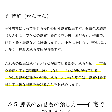
💧 乾癬（かんせん）
免疫異常によって生じる慢性炎症性皮膚疾患です。銀白色の鱗屑
（りんせつ：フケ状の皮膚）を伴う赤い斑（まだら）が特徴で、
ひじ・膝・頭皮などに好発します。かゆみはあせもより軽い場合
が多く、厚みのある皮疹が特徴です。
これらの疾患はあせもと症状が似ている部分があるため、
「市販
薬を使っても2週間以上改善しない」「症状が広がっている」
「かゆみ以外に痛みや発熱がある」といった場合は、皮膚科を受
診して正確な診断を受けること
をお勧めします。
⚠️ 5. 膝裏のあせもの治し方——自宅で
できるケア