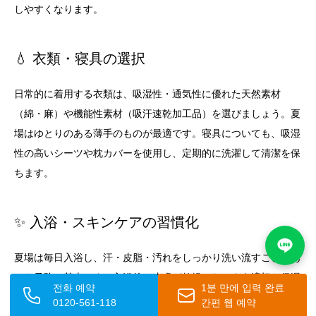
しやすくなります。
💧 衣類・寝具の選択
日常的に着用する衣類は、吸湿性・通気性に優れた天然素材
（綿・麻）や機能性素材（吸汗速乾加工品）を選びましょう。夏
場はゆとりのある薄手のものが最適です。寝具についても、吸湿
性の高いシーツや枕カバーを使用し、定期的に洗濯して清潔を保
ちます。
✨ 入浴・スキンケアの習慣化
夏場は毎日入浴し、汗・皮脂・汚れをしっかり洗い流すことがあ
せも予防の基本です。入浴後は皮膚が乾燥しないよう適切な保湿
전화 예약
1분 만에 입력 완료
ケアを行いましょう。特に膝裏のような関節部位は乾燥しやすい
0120-561-118
간편 웹 예약