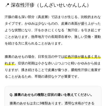
📍 深在性汗疹（しんざいせいかんしん）
汗腺の最も深い部分（真皮層）で詰まりが生じる、比較的まれな
タイプです。かゆみは少ないものの、皮膚の表面が盛り上がった
ような状態になり、汗をかきにくくなる「無汗症」を引き起こす
ことがあります。熱帯地方での長期滞在者や、激しい労働・運動
を続ける方に見られることがあります。
膝裏のあせもの場合、日常生活の中では
紅色汗疹が最も多く見ら
れます
。症状の初期は小さな赤いぶつぶつと軽いかゆみから始ま
りますが、搔き続けることで皮膚が傷つき、膿疱性汗疹に進展す
ることがあるため、早期の適切なケアが重要です。
Q. 膝裏のあせもの種類と症状の違いを教えてください。
膝裏のあせもは主に3種類あります。透明な水疱ができる