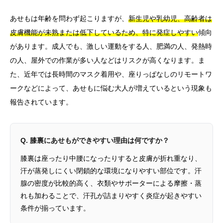
あせもは年齢を問わず起こりますが、
新生児や乳幼児、高齢者は
皮膚機能が未熟または低下しているため、特に発症しやすい
傾向
があります。成人でも、激しい運動をする人、肥満の人、発熱時
の人、屋外での作業が多い人などはリスクが高くなります。ま
た、近年では長時間のマスク着用や、座りっぱなしのリモートワ
ークなどによって、あせもに悩む大人が増えているという現象も
報告されています。
Q. 膝裏にあせもができやすい理由は何ですか？
膝裏は座ったり中腰になったりすると皮膚が折れ重なり、
汗が蒸発しにくい閉鎖的な環境になりやすい部位です。汗
腺の密度が比較的高く、衣類やサポーターによる摩擦・蒸
れも加わることで、汗孔が詰まりやすく炎症が起きやすい
条件が揃っています。