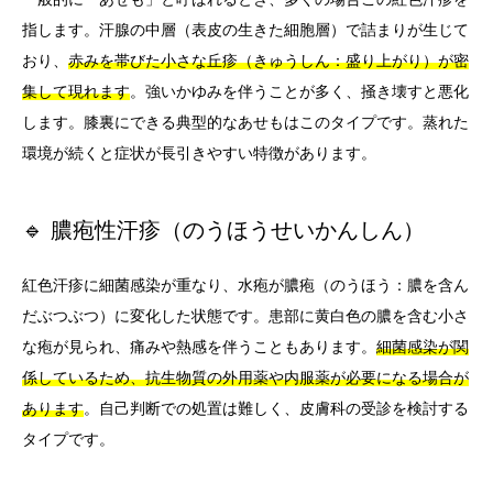
指します。汗腺の中層（表皮の生きた細胞層）で詰まりが生じて
おり、
赤みを帯びた小さな丘疹（きゅうしん：盛り上がり）が密
集して現れます
。強いかゆみを伴うことが多く、掻き壊すと悪化
します。膝裏にできる典型的なあせもはこのタイプです。蒸れた
環境が続くと症状が長引きやすい特徴があります。
🔹 膿疱性汗疹（のうほうせいかんしん）
紅色汗疹に細菌感染が重なり、水疱が膿疱（のうほう：膿を含ん
だぶつぶつ）に変化した状態です。患部に黄白色の膿を含む小さ
な疱が見られ、痛みや熱感を伴うこともあります。
細菌感染が関
係しているため、抗生物質の外用薬や内服薬が必要になる場合が
あります
。自己判断での処置は難しく、皮膚科の受診を検討する
タイプです。