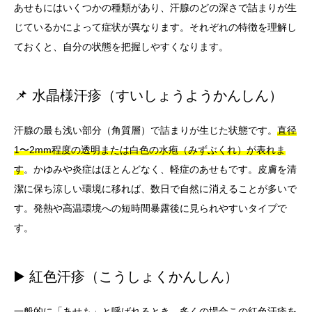
あせもにはいくつかの種類があり、汗腺のどの深さで詰まりが生
じているかによって症状が異なります。それぞれの特徴を理解し
ておくと、自分の状態を把握しやすくなります。
📌 水晶様汗疹（すいしょうようかんしん）
汗腺の最も浅い部分（角質層）で詰まりが生じた状態です。
直径
1〜2mm程度の透明または白色の水疱（みずぶくれ）が表れま
す
。かゆみや炎症はほとんどなく、軽症のあせもです。皮膚を清
潔に保ち涼しい環境に移れば、数日で自然に消えることが多いで
す。発熱や高温環境への短時間暴露後に見られやすいタイプで
す。
▶️ 紅色汗疹（こうしょくかんしん）
一般的に「あせも」と呼ばれるとき、多くの場合この紅色汗疹を