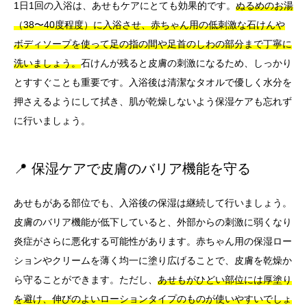
1日1回の入浴は、あせもケアにとても効果的です。
ぬるめのお湯
（38〜40度程度）に入浴させ、赤ちゃん用の低刺激な石けんや
ボディソープを使って足の指の間や足首のしわの部分まで丁寧に
洗いましょう。
石けんが残ると皮膚の刺激になるため、しっかり
とすすぐことも重要です。入浴後は清潔なタオルで優しく水分を
押さえるようにして拭き、肌が乾燥しないよう保湿ケアも忘れず
に行いましょう。
📍 保湿ケアで皮膚のバリア機能を守る
あせもがある部位でも、入浴後の保湿は継続して行いましょう。
皮膚のバリア機能が低下していると、外部からの刺激に弱くなり
炎症がさらに悪化する可能性があります。赤ちゃん用の保湿ロー
ションやクリームを薄く均一に塗り広げることで、皮膚を乾燥か
ら守ることができます。ただし、
あせもがひどい部位には厚塗り
を避け、伸びのよいローションタイプのものが使いやすいでしょ