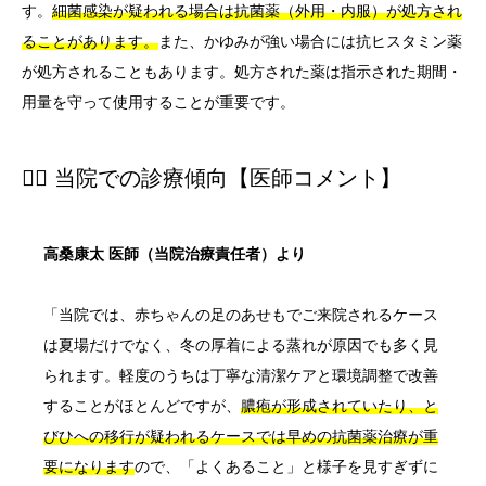
す。
細菌感染が疑われる場合は抗菌薬（外用・内服）が処方され
ることがあります。
また、かゆみが強い場合には抗ヒスタミン薬
が処方されることもあります。処方された薬は指示された期間・
用量を守って使用することが重要です。
👨‍⚕️ 当院での診療傾向【医師コメント】
高桑康太 医師（当院治療責任者）より
「当院では、赤ちゃんの足のあせもでご来院されるケース
は夏場だけでなく、冬の厚着による蒸れが原因でも多く見
られます。軽度のうちは丁寧な清潔ケアと環境調整で改善
することがほとんどですが、
膿疱が形成されていたり、と
びひへの移行が疑われるケースでは早めの抗菌薬治療が重
要になります
ので、「よくあること」と様子を見すぎずに