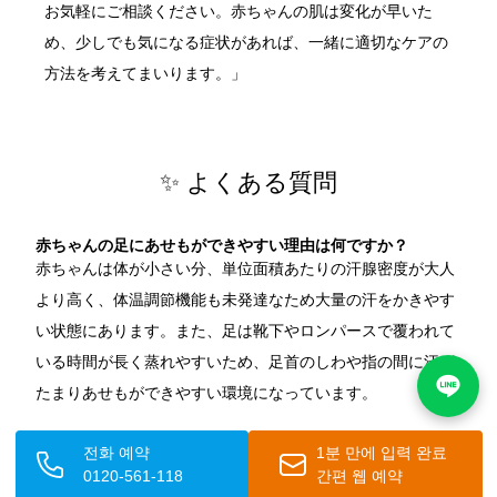
お気軽にご相談ください。赤ちゃんの肌は変化が早いた
め、少しでも気になる症状があれば、一緒に適切なケアの
方法を考えてまいります。」
✨ よくある質問
赤ちゃんの足にあせもができやすい理由は何ですか？
赤ちゃんは体が小さい分、単位面積あたりの汗腺密度が大人
より高く、体温調節機能も未発達なため大量の汗をかきやす
い状態にあります。また、足は靴下やロンパースで覆われて
いる時間が長く蒸れやすいため、足首のしわや指の間に汗が
たまりあせもができやすい環境になっています。
赤ちゃんの足のあせもを自宅でケアする方法は？
전화 예약
1분 만에 입력 완료
汗をかいたら濡れタオルで優しく押さえるように拭き取るこ
0120-561-118
간편 웹 예약