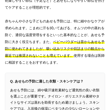
乾燥しやすい部位（手足など）とあせもになりやすい部位を分け
てケアすることが理想的です。
赤ちゃんや小さな子どものあせも予防には、特に細やかなケアが
求められます。こまめに汗を拭いてあげる、オムツの中の蒸れを
防ぐ、適切な温度管理をするといった基本的なことが、あせも予
防に大きく役立ちます。また、
ベビーパウダーは昔からあせも予
防に使われてきましたが、吸い込みリスクや目詰まりの観点から
最近では推奨されないことも増えています。
使用する場合は医師
に相談することをおすすめします。
Q. あせもの予防に適した衣類・スキンケアは？
あせも予防には、綿や吸汗速乾素材など通気性の良い衣類
を選ぶことが重要です。ナイロン・ポリエステル素材やタ
イトなサイズは蒸れを助長するため避けましょう。スキン
ケアでは、入浴後の保湿にベタつきの少ないローションや