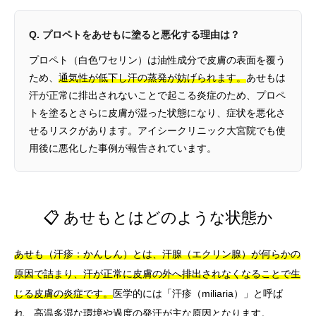
Q. プロペトをあせもに塗ると悪化する理由は？
プロペト（白色ワセリン）は油性成分で皮膚の表面を覆う
ため、
通気性が低下し汗の蒸発が妨げられます。
あせもは
汗が正常に排出されないことで起こる炎症のため、プロペ
トを塗るとさらに皮膚が湿った状態になり、症状を悪化さ
せるリスクがあります。アイシークリニック大宮院でも使
用後に悪化した事例が報告されています。
📋 あせもとはどのような状態か
あせも（汗疹：かんしん）とは、汗腺（エクリン腺）が何らかの
原因で詰まり、汗が正常に皮膚の外へ排出されなくなることで生
じる皮膚の炎症です。
医学的には「汗疹（miliaria）」と呼ば
れ、高温多湿な環境や過度の発汗が主な原因となります。