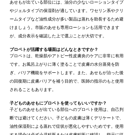
あせもが出ている部位には、油分の少ないローションタイプ
やジェルタイプの保湿剤が適しています。ワセリン系やクリ
ームタイプなど油性成分が多い製品は蒸れを助長するため避
けましょう。市販のあせも専用ローションも活用できます
が、成分表示を確認した上で選ぶことが大切です。
プロペトが活躍する場面はどんなときですか？
プロペトは、乾燥肌やアトピー性皮膚炎のケアに非常に有用
です。お風呂上がりに薄く塗ることで皮膚の水分蒸発を防
ぎ、バリア機能をサポートします。また、あせもが治った後
の回復期に皮膚バリアを補う目的で、医師の指示のもと使用
されることもあります。
子どものあせもにプロペトを使ってもいいですか？
子どものあせもが出ている部位へのプロペト使用は、自己判
断では避けてください。子どもの皮膚は薄くデリケートで、
油性保湿剤による蒸れで症状が悪化しやすいためです。使用
する場合は必ず小児科医または皮膚科医に確認し、指示に従