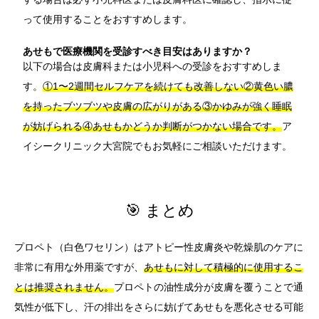
って使用することをおすすめします。
あせもで医療機関を受診すべき目安はありますか？
以下の場合は皮膚科または小児科への受診をおすすめしま
す。
①1〜2週間セルフケアを続けても改善しない②黄色い膿
を持ったブツブツや皮膚の広がりがある③かゆみが強く睡眠
が妨げられる④あせもかどうか判断がつかない場合です。
ア
イシークリニック大宮院でもお気軽にご相談いただけます。
🎯 まとめ
プロペト（白色ワセリン）はアトピー性皮膚炎や乾燥肌のケアに
非常に有用な外用薬ですが、
あせもに対して積極的に使用するこ
とは推奨されません。
プロペトの油性成分が皮膚を覆うことで通
気性が低下し、汗の排出をさらに妨げてあせもを悪化させる可能