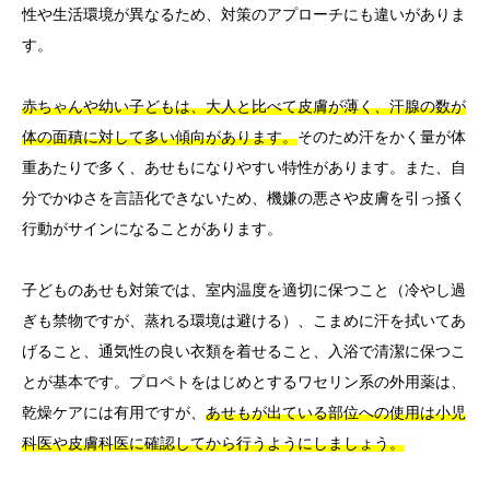
性や生活環境が異なるため、対策のアプローチにも違いがありま
す。
赤ちゃんや幼い子どもは、大人と比べて皮膚が薄く、汗腺の数が
体の面積に対して多い傾向があります。
そのため汗をかく量が体
重あたりで多く、あせもになりやすい特性があります。また、自
分でかゆさを言語化できないため、機嫌の悪さや皮膚を引っ掻く
行動がサインになることがあります。
子どものあせも対策では、室内温度を適切に保つこと（冷やし過
ぎも禁物ですが、蒸れる環境は避ける）、こまめに汗を拭いてあ
げること、通気性の良い衣類を着せること、入浴で清潔に保つこ
とが基本です。プロペトをはじめとするワセリン系の外用薬は、
乾燥ケアには有用ですが、
あせもが出ている部位への使用は小児
科医や皮膚科医に確認してから行うようにしましょう。