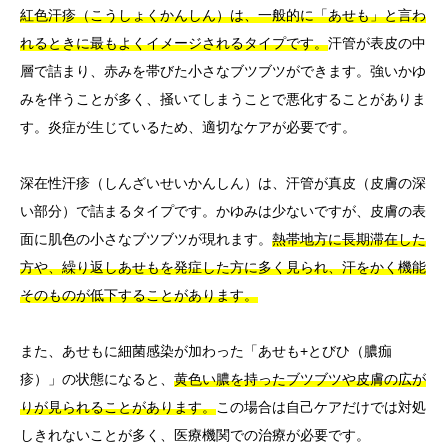
紅色汗疹（こうしょくかんしん）は、一般的に「あせも」と言わ
れるときに最もよくイメージされるタイプです。
汗管が表皮の中
層で詰まり、赤みを帯びた小さなブツブツができます。強いかゆ
みを伴うことが多く、掻いてしまうことで悪化することがありま
す。炎症が生じているため、適切なケアが必要です。
深在性汗疹（しんざいせいかんしん）は、汗管が真皮（皮膚の深
い部分）で詰まるタイプです。かゆみは少ないですが、皮膚の表
面に肌色の小さなブツブツが現れます。
熱帯地方に長期滞在した
方や、繰り返しあせもを発症した方に多く見られ、汗をかく機能
そのものが低下することがあります。
また、あせもに細菌感染が加わった「あせも+とびひ（膿痂
疹）」の状態になると、
黄色い膿を持ったブツブツや皮膚の広が
りが見られることがあります。
この場合は自己ケアだけでは対処
しきれないことが多く、医療機関での治療が必要です。