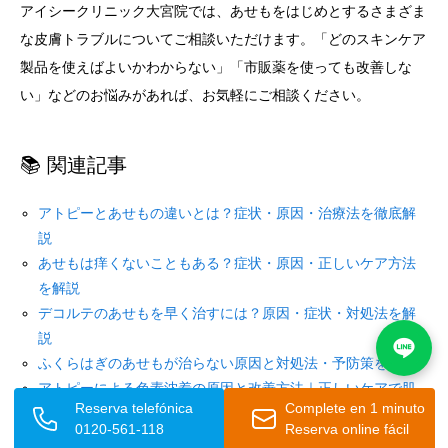
アイシークリニック大宮院では、あせもをはじめとするさまざま
な皮膚トラブルについてご相談いただけます。「どのスキンケア
製品を使えばよいかわからない」「市販薬を使っても改善しな
い」などのお悩みがあれば、お気軽にご相談ください。
📚 関連記事
アトピーとあせもの違いとは？症状・原因・治療法を徹底解
説
あせもは痒くないこともある？症状・原因・正しいケア方法
を解説
デコルテのあせもを早く治すには？原因・症状・対処法を解
説
ふくらはぎのあせもが治らない原因と対処法・予防策を解説
アトピーによる色素沈着の原因と改善方法｜正しいケアで肌
Reserva telefónica
Complete en 1 minuto
を整えよう
0120-561-118
Reserva online fácil