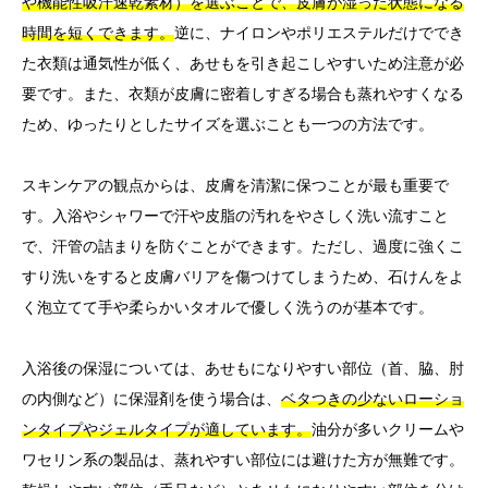
や機能性吸汗速乾素材）を選ぶことで、皮膚が湿った状態になる
時間を短くできます。
逆に、ナイロンやポリエステルだけででき
た衣類は通気性が低く、あせもを引き起こしやすいため注意が必
要です。また、衣類が皮膚に密着しすぎる場合も蒸れやすくなる
ため、ゆったりとしたサイズを選ぶことも一つの方法です。
スキンケアの観点からは、皮膚を清潔に保つことが最も重要で
す。入浴やシャワーで汗や皮脂の汚れをやさしく洗い流すこと
で、汗管の詰まりを防ぐことができます。ただし、過度に強くこ
すり洗いをすると皮膚バリアを傷つけてしまうため、石けんをよ
く泡立てて手や柔らかいタオルで優しく洗うのが基本です。
入浴後の保湿については、あせもになりやすい部位（首、脇、肘
の内側など）に保湿剤を使う場合は、
ベタつきの少ないローショ
ンタイプやジェルタイプが適しています。
油分が多いクリームや
ワセリン系の製品は、蒸れやすい部位には避けた方が無難です。