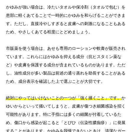
かゆみが強い場合は、冷たいタオルや保冷剤（タオルで包む）を
患部に軽くあてることで一時的にかゆみを和らげることができま
す。ただし、直接冷やしすぎると皮膚への刺激になることもある
ため、やさしくあてる程度にとどめましょう。
市販薬を使う場合は、あせも専用のローションや軟膏が販売され
ています。これらにはかゆみを抑える成分（抗ヒスタミン薬な
ど）や皮膚を保護する成分が含まれているものがあります。ただ
し、油性成分が多い製品は前述の通り蒸れを助長することがある
ため、成分表示を確認した上で選ぶことが大切です。
絶対にやってはいけないことの一つが「強く掻くこと」です。
か
ゆいからといって掻いてしまうと、皮膚が傷つき細菌感染を招く
可能性があります。特に手指には多くの細菌が付着しているた
め、傷口から感染が起こると「とびひ（伝染性膿痂疹）」に発展
することがあります。かゆみを我慢できないときは、清潔なガー