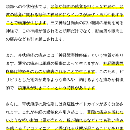
頭部への帯状疱疹では、
頭部や顔面の感覚を担う三叉神経や、頭
皮の感覚に関わる頸部の神経節にウイルスが潜伏・再活性化する
ことで頭痛が生じます
。三叉神経は顔面の広い範囲の感覚を司る
神経で、この神経が侵されると頭痛だけでなく、顔面痛や眼周囲
の痛みなども引き起こされます。
また、帯状疱疹の痛みには「神経障害性疼痛」という性質があり
ます。通常の痛みは組織の損傷によって生じますが、
神経障害性
疼痛は神経そのものが障害されることで生じます
。このため、ピ
リピリとした電気が走るような痛みや、灼けるような痛みが特徴
的で、
鎮痛薬が効きにくいという特性があります
。
さらに、帯状疱疹の急性期には炎症性サイトカインが多く分泌さ
れます。これが神経の過敏化を引き起こし、
普段は痛みを感じな
いような軽い刺激（風が当たる、服が触れるなど）でも強い痛み
を感じる「アロディニア」と呼ばれる状態が起こることがありま