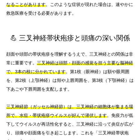
なることがあります
。このような症状が現れた場合は、速やかに
救急医療を受ける必要があります。
💪 三叉神経帯状疱疹と頭痛の深い関係
顔面や頭部の帯状疱疹を理解するうえで、三叉神経との関係は非
常に重要です。
三叉神経は頭部・顔面の感覚を担う主要な脳神経
で、3本の枝に分かれています
。第1枝（眼神経）は額や眼周囲
を、第2枝（上顎神経）は頬や上唇周囲を、第3枝（下顎神経）は
下あごや下唇周囲を支配します。
三叉神経節（ガッセル神経節）は、三叉神経の細胞体が集まる場
所で、水痘・帯状疱疹ウイルスが好んで潜伏します
。免疫力が低
下してウイルスが再活性化すると、三叉神経に沿って炎症が広が
り、頭痛や顔面痛を引き起こします。これを「三叉神経帯状疱