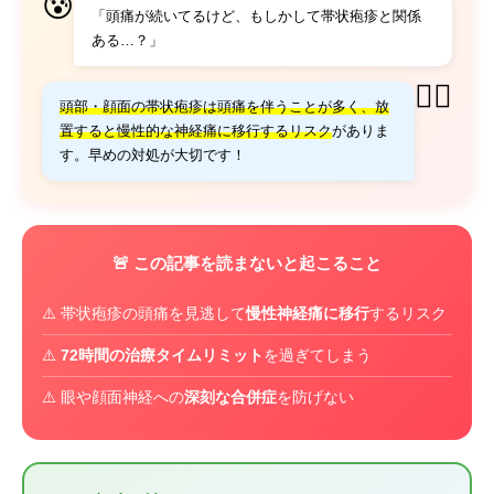
😰
「頭痛が続いてるけど、もしかして帯状疱疹と関係
ある…？」
👨‍⚕️
頭部・顔面の帯状疱疹は頭痛を伴うことが多く、放
置すると慢性的な神経痛に移行するリスク
がありま
す。早めの対処が大切です！
🚨 この記事を読まないと起こること
⚠️ 帯状疱疹の頭痛を見逃して
慢性神経痛に移行
するリスク
⚠️
72時間の治療タイムリミット
を過ぎてしまう
⚠️ 眼や顔面神経への
深刻な合併症
を防げない