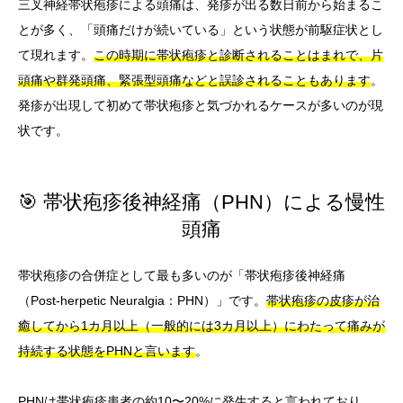
三叉神経帯状疱疹による頭痛は、発疹が出る数日前から始まるこ
とが多く、「頭痛だけが続いている」という状態が前駆症状とし
て現れます。
この時期に帯状疱疹と診断されることはまれで、片
頭痛や群発頭痛、緊張型頭痛などと誤診されることもあります
。
発疹が出現して初めて帯状疱疹と気づかれるケースが多いのが現
状です。
🎯 帯状疱疹後神経痛（PHN）による慢性
頭痛
帯状疱疹の合併症として最も多いのが「帯状疱疹後神経痛
（Post-herpetic Neuralgia：PHN）」です。
帯状疱疹の皮疹が治
癒してから1カ月以上（一般的には3カ月以上）にわたって痛みが
持続する状態をPHNと言います
。
PHNは帯状疱疹患者の約10〜20%に発生すると言われており、