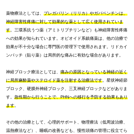
薬物療法としては、
プレガバリン（リリカ）やガバペンチンは、
神経障害性疼痛に対して効果的な薬として広く使用されていま
す
。三環系抗うつ薬（アミトリプチリンなど）も神経障害性疼痛
への効果が知られています。オピオイド系鎮痛薬は、他の治療で
効果が不十分な場合に専門医の管理下で使用されます。リドカイ
ンパッチ（貼り薬）は局所的な痛みに有効な場合があります。
神経ブロック療法としては、
痛みの原因となっている神経の近く
に局所麻酔薬やステロイド薬を注射する治療法です
。星状神経節
ブロック、硬膜外神経ブロック、三叉神経ブロックなどがありま
す。
急性期から行うことで、PHNへの移行を予防する効果もあり
ます
。
その他の治療として、心理的サポート、物理療法（低周波治療、
温熱療法など）、睡眠の改善なども、慢性頭痛の管理に役立てら