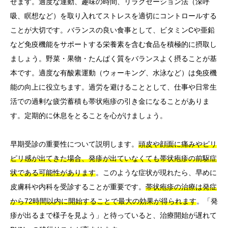
せます。適度な運動、趣味の時間、リラクゼーション法（深呼
吸、瞑想など）を取り入れてストレスを適切にコントロールする
ことが大切です。バランスの良い食事として、ビタミンCや亜鉛
など免疫機能をサポートする栄養素を含む食品を積極的に摂取し
ましょう。野菜・果物・たんぱく質をバランスよく摂ることが基
本です。適度な有酸素運動（ウォーキング、水泳など）は免疫機
能の向上に役立ちます。過労を避けることとして、仕事や日常生
活での過剰な疲労蓄積も帯状疱疹の引き金になることがありま
す。定期的に休息をとることを心がけましょう。
早期受診の重要性について説明します。
頭皮や顔面に痛みやピリ
ピリ感が出てきた場合、発疹が出ていなくても帯状疱疹の前駆症
状である可能性があります
。このような症状が現れたら、早めに
皮膚科や内科を受診することが重要です。
帯状疱疹の治療は発症
から72時間以内に開始することで最大の効果が得られます
。「発
疹が出るまで様子を見よう」と待っていると、治療開始が遅れて