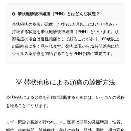
Q. 帯状疱疹後神経痛（PHN）とはどんな状態？
帯状疱疹の皮疹が治癒した後も3カ月以上にわたり痛みが
持続する状態を帯状疱疹後神経痛（PHN）といいます。頭
部発症の場合は慢性頭痛として残ることがあり、60歳以上
の高齢者に多く見られます。発疹出現から72時間以内に抗
ウイルス薬治療を開始することがPHN予防に重要です。
💡 帯状疱疹による頭痛の診断方法
帯状疱疹による頭痛を正確に診断するためには、いくつかの過程
を経ることになります。
まず、問診と視診が行われます。医師は頭痛の発症時期、性質、
部位、持続時間、随伴症状（発疹の有無、発熱、嘔吐、視力変化