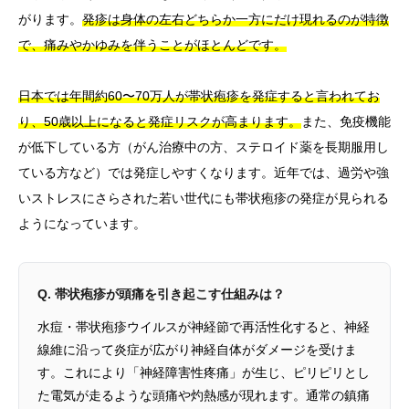
がります。
発疹は身体の左右どちらか一方にだけ現れるのが特徴
で、痛みやかゆみを伴うことがほとんどです。
日本では年間約60〜70万人が帯状疱疹を発症すると言われてお
り、50歳以上になると発症リスクが高まります。
また、免疫機能
が低下している方（がん治療中の方、ステロイド薬を長期服用し
ている方など）では発症しやすくなります。近年では、過労や強
いストレスにさらされた若い世代にも帯状疱疹の発症が見られる
ようになっています。
Q. 帯状疱疹が頭痛を引き起こす仕組みは？
水痘・帯状疱疹ウイルスが神経節で再活性化すると、神経
線維に沿って炎症が広がり神経自体がダメージを受けま
す。これにより「神経障害性疼痛」が生じ、ピリピリとし
た電気が走るような頭痛や灼熱感が現れます。通常の鎮痛