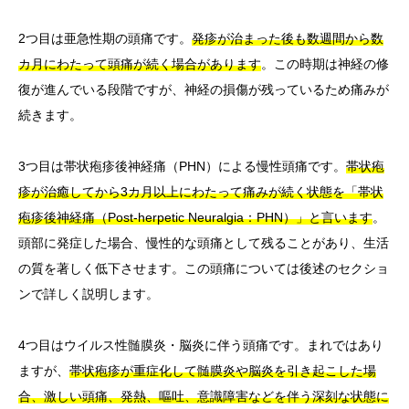
2つ目は亜急性期の頭痛です。
発疹が治まった後も数週間から数
カ月にわたって頭痛が続く場合があります
。この時期は神経の修
復が進んでいる段階ですが、神経の損傷が残っているため痛みが
続きます。
3つ目は帯状疱疹後神経痛（PHN）による慢性頭痛です。
帯状疱
疹が治癒してから3カ月以上にわたって痛みが続く状態を「帯状
疱疹後神経痛（Post-herpetic Neuralgia：PHN）」と言います
。
頭部に発症した場合、慢性的な頭痛として残ることがあり、生活
の質を著しく低下させます。この頭痛については後述のセクショ
ンで詳しく説明します。
4つ目はウイルス性髄膜炎・脳炎に伴う頭痛です。まれではあり
ますが、
帯状疱疹が重症化して髄膜炎や脳炎を引き起こした場
合、激しい頭痛、発熱、嘔吐、意識障害などを伴う深刻な状態に