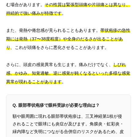
む場合があります。
その性質は緊張型頭痛や片頭痛とは異なり、
持続的で強い痛みが特徴です
。
また、発熱や倦怠感が見られることもあります。
帯状疱疹の急性
期には発熱（37〜38度程度）や全身のだるさが出ることがあ
り
、これが頭痛をさらに悪化させることがあります。
さらに、頭皮の感覚異常も生じます。痛みだけでなく、
しびれ
感、かゆみ、知覚過敏、逆に感覚が鈍くなるといった多様な感覚
異常が現れることがあります
。
Q. 眼部帯状疱疹で眼科受診が必要な理由は？
額や眼周囲に現れる眼部帯状疱疹は、三叉神経第1枝が侵
されることで眼球にも炎症が及びます。角膜炎・虹彩炎・
緑内障など失明につながる合併症のリスクがあるため、皮