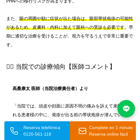
PHNへの移行リスクが高まります。
また、
眼の周囲や額に症状が出た場合は、眼部帯状疱疹の可能性
があるため、皮膚科・内科に加えて眼科への受診も必要です
。早
期に適切な治療を受けることが、視力を守るうえで非常に重要で
す。
👨‍⚕️ 当院での診療傾向【医師コメント】
高桑康太 医師（当院治療責任者）より
「当院では、頭皮や顔面に原因不明の痛みを訴えて来院さ
れる患者様の中に、発疹が出る前の帯状疱疹が潜んでいる
ケースが少なくなく、早期診断の難しさを日々実感してお
Reserva telefónica
Complete en 1 minuto
ります。
特に三叉神経領域の帯状疱疹は眼への深刻な合併
0120-561-118
Reserva online fácil