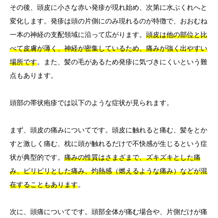
その後、頭皮に小さな赤い発疹が現れ始め、次第に水ぶくれへと
変化します。発疹は頭の片側にのみ現れるのが特徴で、おおむね
一本の神経の支配領域に沿って広がります。
頭皮は他の部位と比
べて皮膚が薄く、神経が密集しているため、痛みが強く出やすい
場所です
。また、髪の毛があるため発疹に気づきにくいという難
点もあります。
頭部の帯状疱疹では以下のような症状が見られます。
まず、頭皮の痛みについてです。頭皮に触れると痛む、髪をとか
すと激しく痛む、枕に頭が触れるだけで不快感が生じるという症
状が典型的です。
痛みの性質はさまざまで、ズキズキとした痛
み、ピリピリとした痛み、灼熱感（燃えるような痛み）などが混
在することもあります
。
次に、頭痛についてです。頭部全体が痛む場合や、片側だけが痛