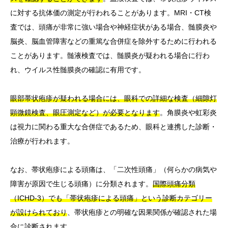
に対する抗体価の測定が行われることがあります。MRI・CT検
査では、頭痛が非常に強い場合や神経症状がある場合、髄膜炎や
脳炎、脳血管障害などの重篤な合併症を除外するために行われる
ことがあります。髄液検査では、髄膜炎が疑われる場合に行わ
れ、ウイルス性髄膜炎の確認に有用です。
眼部帯状疱疹が疑われる場合には、眼科での詳細な検査（細隙灯
顕微鏡検査、眼圧測定など）が必要となります
。角膜炎や虹彩炎
は視力に関わる重大な合併症であるため、眼科と連携した診断・
治療が行われます。
なお、帯状疱疹による頭痛は、「二次性頭痛」（何らかの病気や
障害が原因で生じる頭痛）に分類されます。
国際頭痛分類
（ICHD-3）でも「帯状疱疹による頭痛」という診断カテゴリー
が設けられており
、帯状疱疹との明確な因果関係が確認された場
合に診断されます。