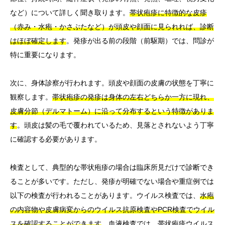
など）について詳しく聞き取ります。
帯状疱疹に特徴的な皮疹
（赤み・水疱・かさぶたなど）が頭皮や顔面に見られれば、診断
はほぼ確定します
。発疹が出る前の段階（前駆期）では、問診が
特に重要になります。
次に、身体診察が行われます。頭皮や顔面の皮膚の状態を丁寧に
観察します。
帯状疱疹の発疹は身体の左右どちらか一方に現れ、
皮膚分節（デルマトーム）に沿って分布するという特徴がありま
す
。頭皮は髪の毛で覆われているため、見落とされないよう丁寧
に確認する必要があります。
検査として、典型的な帯状疱疹の場合は臨床所見だけで診断でき
ることが多いです。ただし、発疹が明確でない場合や重症例では
以下の検査が行われることがあります。ウイルス検査では、
水疱
の内容物や皮膚病変からのウイルス抗原検査やPCR検査でウイル
スを確認することができます
。血液検査では、帯状疱疹ウイルス