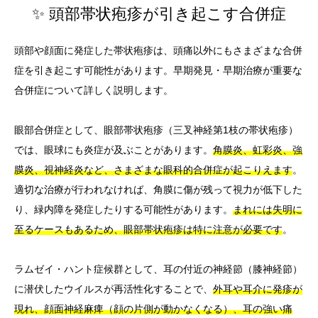
✨ 頭部帯状疱疹が引き起こす合併症
頭部や顔面に発症した帯状疱疹は、頭痛以外にもさまざまな合併
症を引き起こす可能性があります。早期発見・早期治療が重要な
合併症について詳しく説明します。
眼部合併症として、眼部帯状疱疹（三叉神経第1枝の帯状疱疹）
では、眼球にも炎症が及ぶことがあります。
角膜炎、虹彩炎、強
膜炎、視神経炎など、さまざまな眼科的合併症が起こりえます
。
適切な治療が行われなければ、角膜に傷が残って視力が低下した
り、緑内障を発症したりする可能性があります。
まれには失明に
至るケースもあるため、眼部帯状疱疹は特に注意が必要です
。
ラムゼイ・ハント症候群として、耳の付近の神経節（膝神経節）
に潜伏したウイルスが再活性化することで、
外耳や耳介に発疹が
現れ、顔面神経麻痺（顔の片側が動かなくなる）、耳の強い痛