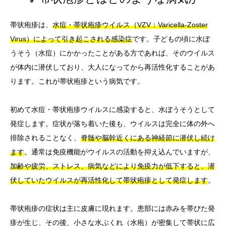
帯状疱疹は、
水痘・帯状疱疹ウイルス（VZV：Varicella-Zoster
Virus）によって引き起こされる感染症
です。子どもの頃に水ぼ
うそう（水痘）にかかったことがある方であれば、そのウイルス
が体内に潜伏しており、大人になってから再活性化することがあ
ります。これが帯状疱疹という病気です。
初めて水痘・帯状疱疹ウイルスに感染すると、水ぼうそうとして
発症します。症状が落ち着いた後も、ウイルスは完全に体の外へ
排除されることなく、
脊髄や脳幹近くにある神経節に潜伏し続け
ます
。通常は免疫機能がウイルスの活動を抑え込んでいますが、
加齢や疲労、ストレス、病気などにより免疫力が低下すると、潜
伏していたウイルスが再活性化して帯状疱疹として発症します
。
帯状疱疹の症状は主に皮膚に現れます。患部には赤みを帯びた発
疹が生じ、その後、小さな水ぶくれ（水疱）が密集して帯状に広