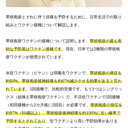
帯状疱疹とそれに伴う頭痛を予防するために、日常生活での取り
組みとワクチン接種について解説します。
帯状疱疹ワクチンの接種について説明します。
帯状疱疹の最も有
効な予防策はワクチン接種です
。現在、日本では2種類の帯状疱
疹ワクチンが使用されています。
水痘ワクチン（ビケン）は弱毒生ワクチンで、
帯状疱疹の発症を
約50%、帯状疱疹後神経痛を約67%減少させる効果があると言わ
れています
。1回接種で、比較的安価です。もう1つはシングリッ
クス（組換え帯状疱疹ワクチン）で、不活化ワクチンで2回接種
（初回接種から2カ月後に2回目）が必要です。
帯状疱疹の発症を
約97%（50歳以上）、帯状疱疹後神経痛を約100%に近い確率で
予防するとされており
、生ワクチンより高い予防効果がありま