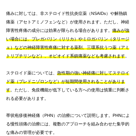
痛みに対しては、非ステロイド性抗炎症薬（NSAIDs）や解熱鎮
痛薬（アセトアミノフェンなど）が使用されます。ただし、神経
障害性疼痛の成分には効果が限られる場合があります。
痛みが強
い場合には、プレガバリン（リリカ）やミロガバリン（タリージ
ェ）などの神経障害性疼痛に対する薬剤、三環系抗うつ薬（アミ
トリプチリンなど）、オピオイド系鎮痛薬なども考慮されます
。
ステロイド薬については、
急性期の強い神経痛に対してステロイ
ド薬（プレドニゾロンなど）が短期間使用されることがありま
す
。ただし、免疫機能が低下している方への使用は慎重に判断さ
れる必要があります。
帯状疱疹後神経痛（PHN）の治療について説明します。PHNによ
る慢性頭痛の治療には、複数のアプローチを組み合わせた集学的
な痛みの管理が必要です。