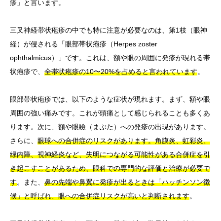
疹」と言います。
三叉神経帯状疱疹の中でも特に注意が必要なのは、第1枝（眼神
経）が侵される「眼部帯状疱疹（Herpes zoster
ophthalmicus）」です。これは、額や眼の周囲に発疹が現れる帯
状疱疹で、
全帯状疱疹の10〜20%を占めると言われています
。
眼部帯状疱疹では、以下のような症状が現れます。まず、額や眼
周囲の強い痛みです。これが頭痛として感じられることも多くあ
ります。次に、額や眼瞼（まぶた）への発疹の出現があります。
さらに、
眼球への合併症のリスクがあります。角膜炎、虹彩炎、
緑内障、視神経炎など、失明につながる可能性がある合併症を引
き起こすことがあるため、眼科での専門的な評価と治療が必要で
す
。また、
鼻の先端や鼻翼に発疹が出るときは「ハッチンソン徴
候」と呼ばれ、眼への合併症リスクが高いと判断されます
。