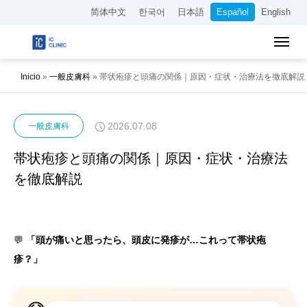
简体中文
한국어
日本語
Español
English
Inicio
»
一般皮膚科
»
帯状疱疹と頭痛の関係｜原因・症状・治療法を徹底解説
2026.07.08
一般皮膚科
帯状疱疹と頭痛の関係｜原因・症状・治療法
を徹底解説
💬
「頭が痛いと思ったら、頭皮に発疹が…これって帯状疱
疹？」