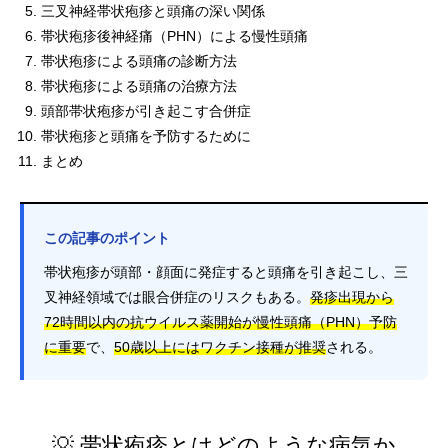
三叉神経帯状疱疹と頭痛の深い関係
帯状疱疹後神経痛（PHN）による慢性頭痛
帯状疱疹による頭痛の診断方法
帯状疱疹による頭痛の治療方法
頭部帯状疱疹が引き起こす合併症
帯状疱疹と頭痛を予防するために
まとめ
この記事のポイント
帯状疱疹が頭部・顔面に発症すると頭痛を引き起こし、三
叉神経領域では眼合併症のリスクもある。
発疹出現から
72時間以内の抗ウイルス薬開始が慢性頭痛（PHN）予防
に重要
で、
50歳以上にはワクチン接種が推奨
される。
💡 帯状疱疹とはどのような病気か