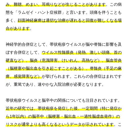
み、難聴、めまい、耳鳴りなどが生じることがあります
。この病
態を「ラムゼイ・ハント症候群」と言います。頭痛を伴うことも
多く、
顔面神経麻痺は適切な治療が遅れると回復が難しくなる場
合があります
。
神経学的合併症として、帯状疱疹ウイルスが脳や脊髄に影響を及
ぼす合併症として、
ウイルス性髄膜炎（発熱、激しい頭痛、首の
硬直など）、脳炎（意識障害、けいれん、高熱など）、脳血管炎
（脳梗塞や脳出血を引き起こすことがある）、脊髄炎（手足の麻
痺、感覚障害など）
が挙げられます。これらの合併症はまれです
が、重篤であり、速やかな入院治療が必要となります。
帯状疱疹ウイルスと脳卒中の関係についても注目されています。
近年の研究では、帯状疱疹を発症した後、一定期間（特に発症か
ら1年以内）の脳卒中（脳梗塞・脳出血・一過性脳虚血発作）の
リスクが通常よりも高くなるというデータが示されています
。こ