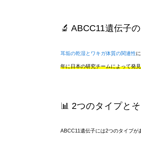
🔬 ABCC11遺伝
耳垢の乾湿とワキガ体質の関連性
に
年に日本の研究チームによって発見
📊 2つのタイプと
ABCC11遺伝子には2つのタイプ