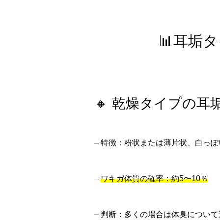
📊耳垢
🔸 乾燥タイプの耳
– 特徴：粉状または薄片状、白っ
–
ワキガ体質の確率：約5〜10％
– 判断：多くの場合は体臭につい