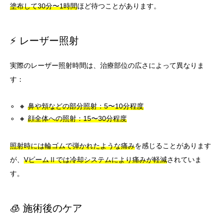
塗布して30分〜1時間
ほど待つことがあります。
⚡ レーザー照射
実際のレーザー照射時間は、治療部位の広さによって異なりま
す：
🔸
鼻や頬などの部分照射：5〜10分程度
🔸
顔全体への照射：15〜30分程度
照射時には輪ゴムで弾かれたような痛み
を感じることがあります
が、
VビームⅡでは冷却システムにより痛みが軽減
されていま
す。
🧊 施術後のケア