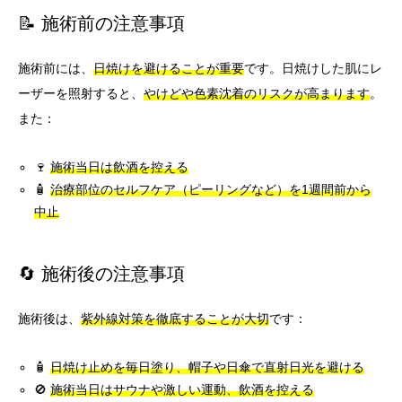
📝 施術前の注意事項
施術前には、
日焼けを避けることが重要
です。日焼けした肌にレ
ーザーを照射すると、
やけどや色素沈着のリスクが高まります
。
また：
🍷
施術当日は飲酒を控える
🧴
治療部位のセルフケア（ピーリングなど）を1週間前から
中止
🔄 施術後の注意事項
施術後は、
紫外線対策を徹底することが大切
です：
🧴
日焼け止めを毎日塗り、帽子や日傘で直射日光を避ける
🚫
施術当日はサウナや激しい運動、飲酒を控える