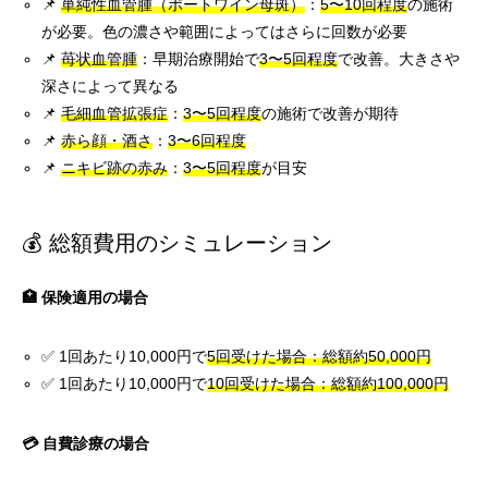
📌
単純性血管腫（ポートワイン母斑）
：
5〜10回程度
の施術
が必要。色の濃さや範囲によってはさらに回数が必要
📌
苺状血管腫
：早期治療開始で
3〜5回程度
で改善。大きさや
深さによって異なる
📌
毛細血管拡張症
：
3〜5回程度
の施術で改善が期待
📌
赤ら顔・酒さ
：
3〜6回程度
📌
ニキビ跡の赤み
：
3〜5回程度
が目安
💰 総額費用のシミュレーション
🏥 保険適用の場合
✅ 1回あたり10,000円で
5回受けた場合：総額約50,000円
✅ 1回あたり10,000円で
10回受けた場合：総額約100,000円
💳 自費診療の場合