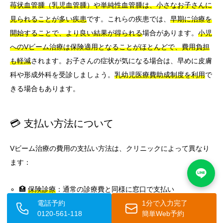
苺状血管腫（乳児血管腫）や単純性血管腫は、小さなお子さんに
見られることが多い疾患
です。これらの疾患では、
早期に治療を
開始することで、より良い結果が得られる
場合があります。
小児
へのVビーム治療は保険適用となることがほとんどで、費用負担
も軽減
されます。お子さんの症状が気になる場合は、早めに皮膚
科や形成外科を受診しましょう。
乳幼児医療費助成制度を利用
で
きる場合もあります。
💳 支払い方法について
Vビーム治療の費用の支払い方法は、クリニックによって異なり
ます：
🏥
保険診療
：通常の診療費と同様に窓口で支払い
💰
自費診療
：現金、クレジットカード、医療ローン、分割払
電話予約
1分で入力完了
0120-561-118
簡単Web予約
いなど