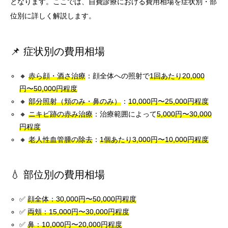
となります。ここでは、自費診療における費用相場を症状別・部
位別に詳しく解説します。
📌 症状別の費用相場
🔸
赤ら顔・酒さ治療
：顔全体への照射で
1回あたり20,000
円〜50,000円程度
🔸
部分照射（頬のみ・鼻のみ）
：
10,000円〜25,000円程度
🔸
ニキビ跡の赤み治療
：治療範囲によって
5,000円〜30,000
円程度
🔸
老人性血管腫の除去
：
1個あたり3,000円〜10,000円程度
💧 部位別の費用相場
✅
顔全体：30,000円〜50,000円程度
✅
両頬：15,000円〜30,000円程度
✅
鼻：10,000円〜20,000円程度