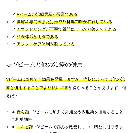
📌
Vビームの治療実績が豊富である
📌
皮膚科専門医または形成外科専門医が在籍している
📌
カウンセリングが丁寧で質問にしっかり答えてくれる
📌
料金体系が明確である
📌
アフターケア体制が整っている
🤝 Vビームと他の治療の併用
Vビームは単独でも効果を発揮しますが、症状によっては他の治
療と併用することでより良い結果
が得られることがあります。例
えば：
🔸
赤ら顔
：Vビームに加えて外用薬や内服薬を使用すること
で相乗効果
🔸
ニキビ跡
：Vビームで赤みを改善しつつ、凹凸にはフラク