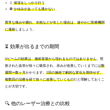
💧
保湿をしっかり行う
🚫
かゆみがあっても搔かない
異常な痛みや腫れ、水疱などが生じた場合は、速やかに医療機関
に連絡
しましょう。
⏳ 効果が出るまでの期間
Vビームの効果は、施術直後から現れるものではありません
。照
射された血管が徐々に吸収され、赤みが改善していくまでには
数
週間〜数ヶ月
かかります。
1回の施術で劇的な変化を期待せず、
複数回の治療を経て徐々に改善していくもの
だと理解しておくこ
とが大切です。
🔍 他のレーザー治療との比較