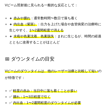
Vビーム照射後に見られる一般的な反応として：
🔸
赤みや腫れ
：通常数時間〜数日で落ち着く
🔸
内出血（紫斑）
：出力を上げた場合や血管病変の治療時に
生じやすく、
1〜2週間程度で消える
🔸
水疱や色素沈着、色素脱失
：まれに生じるが、時間の経過
とともに改善することがほとんど
📅 ダウンタイムの目安
Vビームのダウンタイムは、他のレーザー治療と比較して短い
の
が特徴です：
✅
軽度の赤み：当日中に落ち着くことが多い
✅
腫れ：1〜3日程度で引く
✅
内出血：1〜2週間程度のダウンタイムが必要