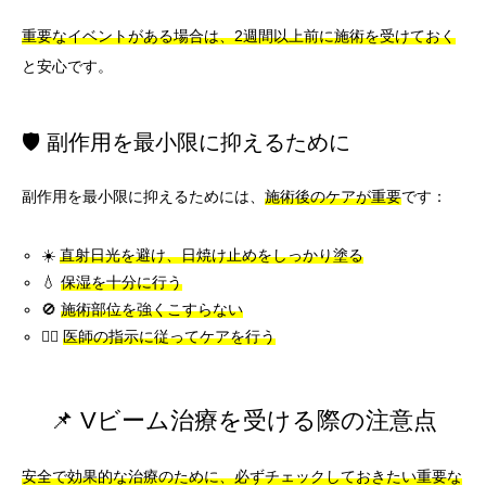
重要なイベントがある場合は、2週間以上前に施術を受けておく
と安心です。
🛡️ 副作用を最小限に抑えるために
副作用を最小限に抑えるためには、
施術後のケアが重要
です：
☀️
直射日光を避け、日焼け止めをしっかり塗る
💧
保湿を十分に行う
🚫
施術部位を強くこすらない
👨‍⚕️
医師の指示に従ってケアを行う
📌 Vビーム治療を受ける際の注意点
安全で効果的な治療のために、必ずチェックしておきたい重要な