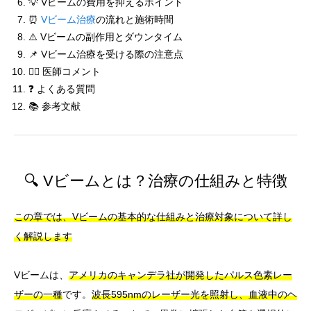
💡 Vビームの費用を抑えるポイント
⏰
Vビーム治療
の流れと施術時間
⚠️ Vビームの副作用とダウンタイム
📌 Vビーム治療を受ける際の注意点
👨‍⚕️ 医師コメント
❓ よくある質問
📚 参考文献
🔍 Vビームとは？治療の仕組みと特徴
この章では、Vビームの基本的な仕組みと治療対象について詳し
く解説します
Vビームは、
アメリカのキャンデラ社が開発したパルス色素レー
ザーの一種
です。
波長595nmのレーザー光を照射し、血液中のヘ