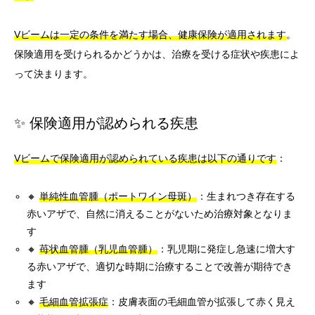
Vビームは一定の条件を満たす場合、健康保険が適用されます
。
保険適用を受けられるかどうかは、治療を受ける症状や疾患によ
って決まります。
✨ 保険適用が認められる疾患
Vビームで保険適用が認められている疾患は以下の通りです
：
🔸
単純性血管腫（ポートワイン母斑）
：生まれつき存在する
赤いアザで、自然に消えることがないため治療対象となりま
す
🔸
苺状血管腫（乳児血管腫）
：乳児期に発症し急速に増大す
る赤いアザで、適切な時期に治療することで改善が期待でき
ます
🔸
毛細血管拡張症
：皮膚表面の毛細血管が拡張して赤く見え