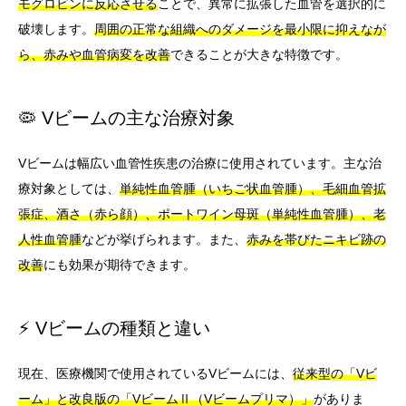
モグロビンに反応させる
ことで、異常に拡張した血管を選択的に
破壊します。
周囲の正常な組織へのダメージを最小限に抑えなが
ら、赤みや血管病変を改善
できることが大きな特徴です。
🦠 Vビームの主な治療対象
Vビームは幅広い血管性疾患の治療に使用されています。主な治
療対象としては、
単純性血管腫（いちご状血管腫）、毛細血管拡
張症、酒さ（赤ら顔）、ポートワイン母斑（単純性血管腫）、老
人性血管腫
などが挙げられます。また、
赤みを帯びたニキビ跡の
改善
にも効果が期待できます。
⚡ Vビームの種類と違い
現在、医療機関で使用されているVビームには、
従来型の「Vビ
ーム」と改良版の「VビームⅡ（Vビームプリマ）」
がありま