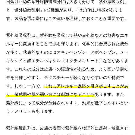
日焼け止めの紫外線防御成分には大きく分けて「紫外線吸収剤」
と「紫外線散乱剤」の2種類があり、それぞれに特徴がありま
す。製品を選ぶ際にはこの違いを理解しておくことが重要です。
紫外線吸収剤は、紫外線を吸収して熱や赤外線などの無害なエネ
ルギーに変換することで肌を守ります。化学的に合成された成分
が多く、代表的なものにはオキシベンゾン、アボベンゾン、メト
キシケイヒ酸エチルヘキシル（オクチノキサート）などがありま
す。これらの成分は皮膚への浸透性があるため、より高い防御効
果を発揮しやすく、テクスチャーが軽くなりやすいのが特徴で
す。しかし一方で、
まれにアレルギー反応を引き起こすことがあ
り、敏感肌や肌の弱い方には刺激になることも
あります。また、
紫外線によって成分が分解されやすく、効果が低下しやすいとい
うデメリットもあります。
紫外線散乱剤は、皮膚の表面で紫外線を物理的に反射・散乱させ