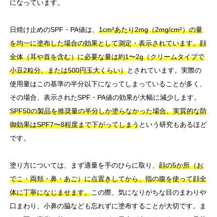
になっています。
日焼け止めのSPF・PA値は、
1cm²あたり2mg（2mg/cm²）の量
を均一に塗布した場合の効果として測定・表示されています。顔
全体（耳や首を含む）に必要な量は約1〜2g（クリームタイプで
小豆2粒分、または500円玉大くらい）
とされています。実際の
使用量はこの基準の半分以下になってしまっていることが多く、
その場合、表示されたSPF・PA値の効果が大幅に減少します。
SPF50の製品を推奨量の半分しか塗らなかった場合、実質的な防
御効果はSPF7〜8程度まで下がってしまう
という研究もあるほど
です。
塗り方については、まず適量を手のひらに取り、
顔の5か所（お
でこ・両頬・鼻・あご）に点置きしてから、指の腹を使って顔全
体に丁寧になじませます。
この際、気になりがちな目のまわりや
口まわり、小鼻の脇なども忘れずに塗布することが大切です。ま