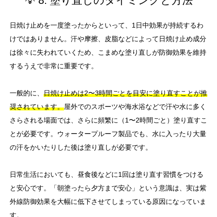
💡 8. 塗り直しのタイミングと方法
日焼け止めを一度塗ったからといって、1日中効果が持続するわ
けではありません。汗や摩擦、皮脂などによって日焼け止め成分
は徐々に失われていくため、こまめな塗り直しが防御効果を維持
するうえで非常に重要です。
一般的に、
日焼け止めは2〜3時間ごとを目安に塗り直すことが推
奨されています。
屋外でのスポーツや海水浴などで汗や水に多く
さらされる場面では、さらに頻繁に（1〜2時間ごと）塗り直すこ
とが必要です。ウォータープルーフ製品でも、水に入ったり大量
の汗をかいたりした後は塗り直しが必要です。
日常生活においても、昼食後などに1回は塗り直す習慣をつける
と安心です。「朝塗ったら夕方まで安心」という意識は、実は紫
外線防御効果を大幅に低下させてしまっている原因になっていま
す。