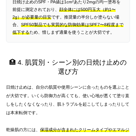
日焼け止めのSPF・PA値は1cm²あたり2mgの均一塗布を
前提に測定されており、
顔全体には500円玉大（約1〜
2g）が必要量の目安
です。推奨量の半分しか塗らない場
合、
SPF50製品でも実質的な防御効果はSPF7〜8程度まで
低下する
ため、惜しまず適量を使うことが大切です。
🏥 4. 肌質別・シーン別の日焼け止めの
選び方
日焼け止めは、自分の肌質や使用シーンに合ったものを選ぶこと
が大切です。いくら防御力が高くても、使い心地が悪くて塗り直
しをしたくなくなったり、肌トラブルを起こしてしまったりして
は本末転倒です。
乾燥肌の方には、
保湿成分が含まれたクリームタイプやエマルジ