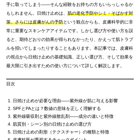
手に取ってしまう——そんな経験をお持ちの方もいらっしゃるか
もしれません。日焼け止めは、
肌の老化予防やシミ・そばかす対
策、さらには皮膚がんの予防
という観点からも、皮膚科学的に非
常に重要なスキンケアアイテムです。しかし選び方や使い方を誤
ると、期待どおりの効果が得られなかったり、かえって肌トラブ
ルを招いてしまったりすることもあります。本記事では、皮膚科
の視点から日焼け止めの基礎知識、正しい選び方、そして効果を
最大限に引き出すための使い方について詳しく解説します。
目次
日焼け止めが必要な理由——紫外線が肌に与える影響
SPFとPAとは？数値の意味を正しく理解する
紫外線吸収剤と紫外線散乱剤——成分の違いと特徴
肌質別・シーン別の日焼け止めの選び方
日焼け止めの剤形（テクスチャー）の種類と特徴
皮膚科医が重視するチェックポイント