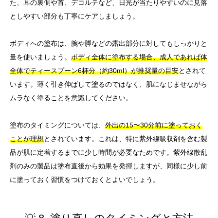
た、耳の裏側や首、デコルテなど、日光が当たりやすいのに見落
としやすい部分も丁寧にケアしましょう。
ボディへの塗布は、腕や脚などの露出部分に対してもしっかりと
量を使いましょう。
ボディ全体に塗布する場合、成人であれば体
全体でティースプーン6杯分（約30ml）が推奨量の目安
とされて
います。薄く引き伸ばして塗るのではなく、肌になじませながら
ムラなく塗ることを意識してください。
塗布のタイミングについては、
外出の15〜30分前に塗っておく
ことが理想
とされています。これは、特に紫外線吸収剤を含む製
品が肌に定着するまでに少し時間が必要なためです。紫外線散乱
剤のみの製品は塗布直後から効果を発揮しますが、同様に少し前
に塗っておく習慣をつけておくとよいでしょう。