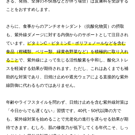
きる、発熱、全身の不快感などが伴う場合）は皮膚科を受診する
ことをおすすめします。
さらに、食事からのアンチオキシダント（抗酸化物質）の摂取
も、紫外線ダメージに対する内側からのサポートとして注目され
ています。
ビタミンC・ビタミンE・ポリフェノールなどを含む
食品（柑橘類、ベリー類、緑黄色野菜など）を積極的に取り入れ
ること
で、紫外線によって生じる活性酸素を中和し、酸化ストレ
スを軽減する効果が期待されます。ただし、これはあくまでも補
助的な対策であり、日焼け止めや遮光ウェアによる直接的な紫外
線防御に代わるものではありません。
年齢やライフスタイルを問わず、日焼け止めを含む紫外線対策は
「今日からでも遅くない」習慣です。40代・50代以降の方で
も、紫外線対策を始めることで光老化の進行を遅らせる効果が期
待できます。むしろ、肌の修復力が低下してくる年代こそ、しっ