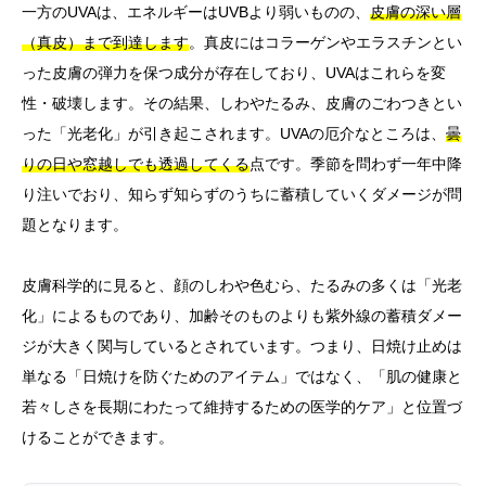
一方のUVAは、エネルギーはUVBより弱いものの、
皮膚の深い層
（真皮）まで到達します
。真皮にはコラーゲンやエラスチンとい
った皮膚の弾力を保つ成分が存在しており、UVAはこれらを変
性・破壊します。その結果、しわやたるみ、皮膚のごわつきとい
った「光老化」が引き起こされます。UVAの厄介なところは、
曇
りの日や窓越しでも透過してくる
点です。季節を問わず一年中降
り注いでおり、知らず知らずのうちに蓄積していくダメージが問
題となります。
皮膚科学的に見ると、顔のしわや色むら、たるみの多くは「光老
化」によるものであり、加齢そのものよりも紫外線の蓄積ダメー
ジが大きく関与しているとされています。つまり、日焼け止めは
単なる「日焼けを防ぐためのアイテム」ではなく、「肌の健康と
若々しさを長期にわたって維持するための医学的ケア」と位置づ
けることができます。