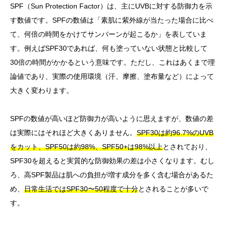
SPF（Sun Protection Factor）は、主にUVBに対する防御力を示
す数値です。SPFの数値は「素肌に紫外線が当たった場合に比べ
て、何倍の時間をかけてサンバーンが起こるか」を表していま
す。例えばSPF30であれば、何も塗っていない状態と比較して
30倍の時間がかかるという意味です。ただし、これはあくまで理
論値であり、実際の使用環境（汗、摩擦、塗布量など）によって
大きく変わります。
SPFの数値が高いほど防御力が高いように思えますが、数値の差
は実際にはそれほど大きくありません。
SPF30は約96.7%のUVB
をカット、SPF50は約98%、SPF50+は98%以上
とされており、
SPF30を超えると実質的な防御効果の差は小さくなります。むし
ろ、高SPF製品は肌への負担が増す成分を多く含む場合があるた
め、
日常生活ではSPF30〜50程度で十分
とされることが多いで
す。