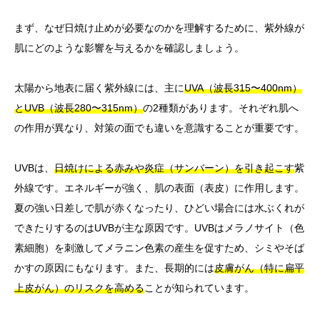
まず、なぜ日焼け止めが必要なのかを理解するために、紫外線が
肌にどのような影響を与えるかを確認しましょう。
太陽から地表に届く紫外線には、主に
UVA（波長315〜400nm）
とUVB（波長280〜315nm）
の2種類があります。それぞれ肌へ
の作用が異なり、対策の面でも違いを意識することが重要です。
UVBは、
日焼けによる赤みや炎症（サンバーン）を引き起こす
紫
外線です。エネルギーが強く、肌の表面（表皮）に作用します。
夏の強い日差しで肌が赤くなったり、ひどい場合には水ぶくれが
できたりするのはUVBが主な原因です。UVBはメラノサイト（色
素細胞）を刺激してメラニン色素の産生を促すため、シミやそば
かすの原因にもなります。また、長期的には
皮膚がん（特に扁平
上皮がん）のリスクを高める
ことが知られています。