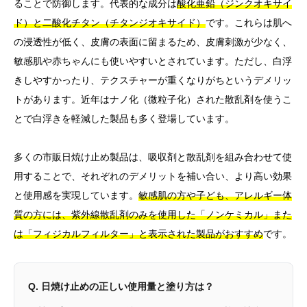
ることで防御します。代表的な成分は
酸化亜鉛（ジンクオキサイ
ド）と二酸化チタン（チタンジオキサイド）
です。これらは肌へ
の浸透性が低く、皮膚の表面に留まるため、皮膚刺激が少なく、
敏感肌や赤ちゃんにも使いやすいとされています。ただし、白浮
きしやすかったり、テクスチャーが重くなりがちというデメリッ
トがあります。近年はナノ化（微粒子化）された散乱剤を使うこ
とで白浮きを軽減した製品も多く登場しています。
多くの市販日焼け止め製品は、吸収剤と散乱剤を組み合わせて使
用することで、それぞれのデメリットを補い合い、より高い効果
と使用感を実現しています。
敏感肌の方や子ども、アレルギー体
質の方には、紫外線散乱剤のみを使用した「ノンケミカル」また
は「フィジカルフィルター」と表示された製品がおすすめ
です。
Q. 日焼け止めの正しい使用量と塗り方は？