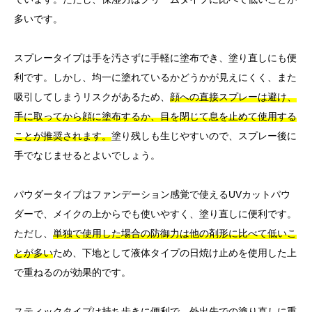
多いです。
スプレータイプは手を汚さずに手軽に塗布でき、塗り直しにも便
利です。しかし、均一に塗れているかどうかが見えにくく、また
吸引してしまうリスクがあるため、
顔への直接スプレーは避け、
手に取ってから顔に塗布するか、目を閉じて息を止めて使用する
ことが推奨されます。
塗り残しも生じやすいので、スプレー後に
手でなじませるとよいでしょう。
パウダータイプはファンデーション感覚で使えるUVカットパウ
ダーで、メイクの上からでも使いやすく、塗り直しに便利です。
ただし、
単独で使用した場合の防御力は他の剤形に比べて低いこ
とが多い
ため、下地として液体タイプの日焼け止めを使用した上
で重ねるのが効果的です。
スティックタイプは持ち歩きに便利で、外出先での塗り直しに重