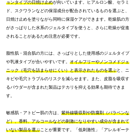
ョンタイプの日焼け止め
が向いています。ヒアルロン酸、セラミ
ド、スクワランなどの保湿成分が配合されているものを選ぶと、
日焼け止めを塗りながら同時に保湿ケアができます。乾燥肌の方
がさっぱりした水系のジェルタイプを使うと、さらに乾燥が促進
されることがあるため注意が必要です。
脂性肌・混合肌の方には、さっぱりとした使用感のジェルタイプ
や乳液タイプが合いやすいです。
オイルフリーやノンコメドジェ
ニック（毛穴を詰まらせにくい）と表示されたものを選ぶ
と、ニ
キビや毛穴トラブルのリスクを減らせます。また、皮脂を吸収す
るパウダーが含まれた製品はテカリを抑える効果も期待できま
す。
敏感肌・アトピー肌の方は、
紫外線吸収剤や防腐剤（パラベンな
ど）、香料、アルコールなどの刺激になりやすい成分が含まれて
いない製品を選ぶ
ことが重要です。「低刺激性」「アレルギーテ