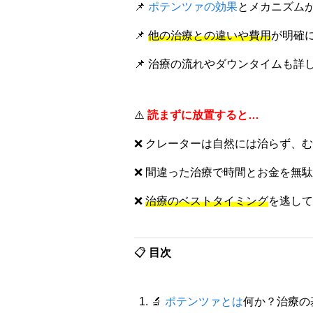
📌
ポテンツァの効果
とメカニズム
📌
他の治療との違いや費用
が明確
📌 治療の流れやダウンタイムも詳
⚠️
読まずに放置すると…
❌ クレーターは自然には治らず、
❌ 間違った治療で時間とお金を無
❌
治療のベストタイミング
を逃して
📋
目次
🔬
ポテンツァとは
何か？治療の