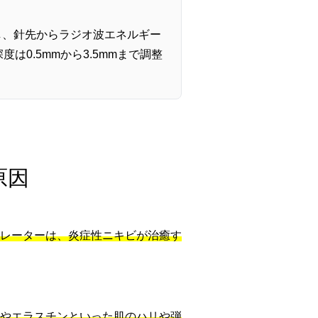
し、針先からラジオ波エネルギー
0.5mmから3.5mmまで調整
原因
レーターは、炎症性ニキビが治癒す
やエラスチンといった肌のハリや弾