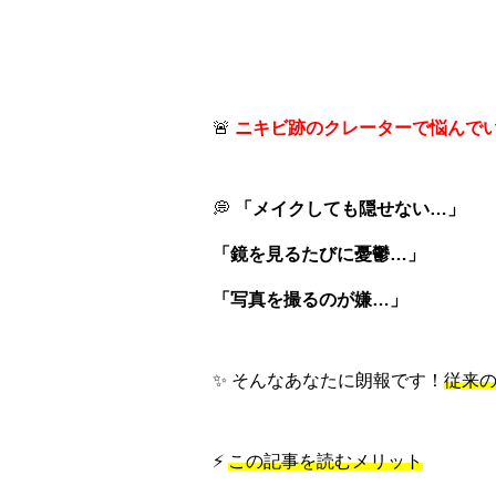
🚨
ニキビ跡のクレーターで悩んで
💭
「メイクしても隠せない…」
「鏡を見るたびに憂鬱…」
「写真を撮るのが嫌…」
✨ そんなあなたに朗報です！
従来
⚡
この記事を読むメリット