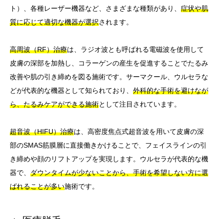
ト）、各種レーザー機器など、さまざまな種類があり、
症状や肌
質に応じて適切な機器が選択
されます。
高周波（RF）治療
は、ラジオ波とも呼ばれる電磁波を使用して
皮膚の深部を加熱し、コラーゲンの産生を促進することでたるみ
改善や肌の引き締めを図る施術です。サーマクール、ウルセラな
どが代表的な機器として知られており、
外科的な手術を避けなが
ら、たるみケアができる施術
として注目されています。
超音波（HIFU）治療
は、高密度焦点式超音波を用いて皮膚の深
部のSMAS筋膜層に直接働きかけることで、フェイスラインの引
き締めや顔のリフトアップを実現します。ウルセラが代表的な機
器で、
ダウンタイムが少ないことから、手術を希望しない方に選
ばれることが多い
施術です。