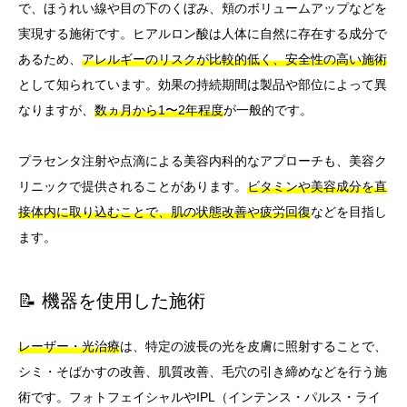
で、ほうれい線や目の下のくぼみ、頬のボリュームアップなどを
実現する施術です。ヒアルロン酸は人体に自然に存在する成分で
あるため、
アレルギーのリスクが比較的低く、安全性の高い施術
として知られています。効果の持続期間は製品や部位によって異
なりますが、
数ヵ月から1〜2年程度
が一般的です。
プラセンタ注射や点滴による美容内科的なアプローチも、美容ク
リニックで提供されることがあります。
ビタミンや美容成分を直
接体内に取り込むことで、肌の状態改善や疲労回復
などを目指し
ます。
📝 機器を使用した施術
レーザー・光治療
は、特定の波長の光を皮膚に照射することで、
シミ・そばかすの改善、肌質改善、毛穴の引き締めなどを行う施
術です。フォトフェイシャルやIPL（インテンス・パルス・ライ