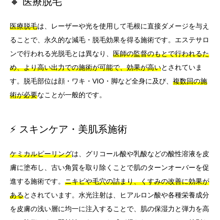
🔸 医療脱毛
医療脱毛
は、レーザーや光を使用して毛根に直接ダメージを与え
ることで、永久的な減毛・脱毛効果を得る施術です。エステサロ
ンで行われる光脱毛とは異なり、
医師の監督のもとで行われるた
め、より高い出力での施術が可能で、効果が高い
とされていま
す。脱毛部位は顔・ワキ・VIO・脚など全身に及び、
複数回の施
術が必要
なことが一般的です。
⚡ スキンケア・美肌系施術
ケミカルピーリング
は、グリコール酸や乳酸などの酸性溶液を皮
膚に塗布し、古い角質を取り除くことで肌のターンオーバーを促
進する施術です。
ニキビや毛穴の詰まり、くすみの改善に効果が
ある
とされています。水光注射は、ヒアルロン酸や各種栄養成分
を皮膚の浅い層に均一に注入することで、肌の保湿力と弾力を高