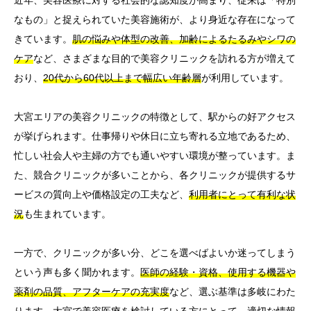
なもの」と捉えられていた美容施術が、より身近な存在になって
きています。
肌の悩みや体型の改善、加齢によるたるみやシワの
ケア
など、さまざまな目的で美容クリニックを訪れる方が増えて
おり、
20代から60代以上まで幅広い年齢層
が利用しています。
大宮エリアの美容クリニックの特徴として、駅からの好アクセス
が挙げられます。仕事帰りや休日に立ち寄れる立地であるため、
忙しい社会人や主婦の方でも通いやすい環境が整っています。ま
た、競合クリニックが多いことから、各クリニックが提供するサ
ービスの質向上や価格設定の工夫など、
利用者にとって有利な状
況
も生まれています。
一方で、クリニックが多い分、どこを選べばよいか迷ってしまう
という声も多く聞かれます。
医師の経験・資格、使用する機器や
薬剤の品質、アフターケアの充実度
など、選ぶ基準は多岐にわた
ります。大宮で美容医療を検討している方にとって、
適切な情報