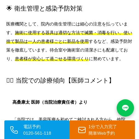
🌟 衛生管理と感染予防対策
医療機関として、院内の衛生管理には細心の注意を払っていま
す。
施術に使用する器具は適切な方法で滅菌・消毒を行い、使い
捨て製品は一人の患者様ごとに新品を使用
するなど、感染予防対
策を徹底しています。待合室や施術室の清潔さにも配慮してお
り、
患者様が安心して過ごせる環境づくり
に努めています。
👨‍⚕️ 当院での診療傾向【医師コメント】
高桑康太 医師（当院治療責任者）より
「当院では、美容医療を初めてご検討される方から、他院
電話予約
1分で入力完了
での施術経験をお持ちの方まで、幅広い患者様がカウンセ
0120-561-118
簡単Web予約
リングにお越しになります。最近の傾向として、
事前にし