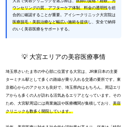
大宮で美容クリニックを選ぶ際は、
医師の資格・経験、カ
ウンセリングの質、アフターケア体制、料金の透明性
を総
合的に確認することが重要。アイシークリニック大宮院は
医療脱毛・美肌治療など幅広い施術を提供
し、安全で納得
のいく美容医療をサポートする。
💡 大宮エリアの美容医療事情
埼玉県さいたま市の中心部に位置する大宮は、JR東日本の主要
ターミナル駅として多くの路線が乗り入れる交通の要所です。東
京都心からのアクセスも良好で、埼玉県内はもちろん、周辺エリ
アからも多くの人が訪れる活気あるエリアとなっています。その
ため、大宮駅周辺には商業施設や医療機関が集積しており、
美容
クリニックも数多く開院しています。
近年、美容医療に対する社会的な認知度が高まり、従来は「特別