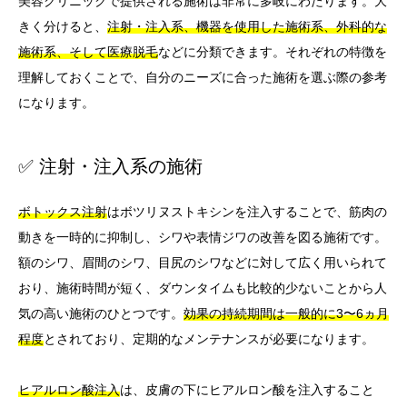
美容クリニックで提供される施術は非常に多岐にわたります。大
きく分けると、
注射・注入系、機器を使用した施術系、外科的な
施術系、そして医療脱毛
などに分類できます。それぞれの特徴を
理解しておくことで、自分のニーズに合った施術を選ぶ際の参考
になります。
✅ 注射・注入系の施術
ボトックス注射
はボツリヌストキシンを注入することで、筋肉の
動きを一時的に抑制し、シワや表情ジワの改善を図る施術です。
額のシワ、眉間のシワ、目尻のシワなどに対して広く用いられて
おり、施術時間が短く、ダウンタイムも比較的少ないことから人
気の高い施術のひとつです。
効果の持続期間は一般的に3〜6ヵ月
程度
とされており、定期的なメンテナンスが必要になります。
ヒアルロン酸注入
は、皮膚の下にヒアルロン酸を注入すること