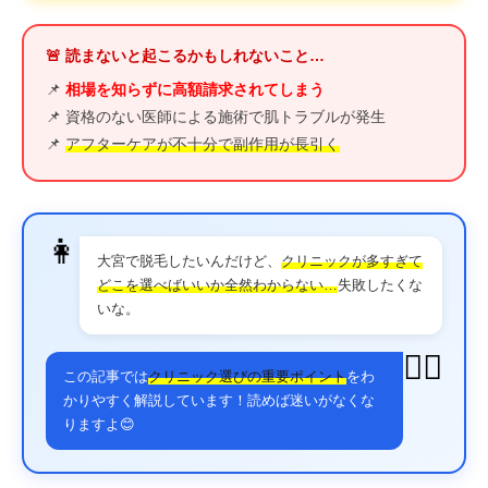
🚨 読まないと起こるかもしれないこと…
📌
相場を知らずに高額請求されてしまう
📌 資格のない医師による施術で肌トラブルが発生
📌
アフターケアが不十分で副作用が長引く
👩
大宮で脱毛したいんだけど、
クリニックが多すぎて
どこを選べばいいか全然わからない…
失敗したくな
いな。
👨‍⚕️
この記事では
クリニック選びの重要ポイント
をわ
かりやすく解説しています！読めば迷いがなくな
りますよ😊